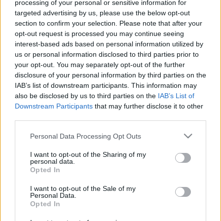
processing of your personal or sensitive information for
EGYETEMFOGLALÁSRÓL
targeted advertising by us, please use the below opt-out
2020. december. 01. 18:15
section to confirm your selection. Please note that after your
Kíváncsian várjuk a végeredményt.
opt-out request is processed you may continue seeing
interest-based ads based on personal information utilized by
SZFE: A BLOKÁDOT NEM FELADJUK, HANEM
us or personal information disclosed to third parties prior to
MAGUNKKAL VISSZÜK!
your opt-out. You may separately opt-out of the further
2020. november. 10. 15:21
disclosure of your personal information by third parties on the
Nagy tömeg gyűlt össze Budapesten a Vas utcában az SZFE
IAB’s list of downstream participants. This information may
bezárása elleni sajtótájékoztatón.
also be disclosed by us to third parties on the
IAB’s List of
HENDE CSABA EMBERE MAGA ALÁ GYŰRTE A
Downstream Participants
that may further disclose it to other
SZABADSÁGUKÉRT KÜZDŐ EGYETEMISTÁKAT
third parties.
2020. november. 10. 09:18
Please note that this website/app uses one or more Google
Personal Data Processing Opt Outs
Feladják a hónapok óta tartó blokádot az SZFE hallgatói
services and may gather and store information including but
Budapesten, semmilyen követelésüket nem teljesítette Szarka
not limited to your visit or usage behaviour. You may click to
I want to opt-out of the Sharing of my
Gábor lövészezredes.
personal data.
grant or deny consent to Google and its third-party tags to
Opted In
SZOMBATHELY HATÁROZATBAN ÁLL KI AZ
use your data for below specified purposes in below Google
SZFE-HALLGATÓK MELLETT
consent section.
I want to opt-out of the Sale of my
Personal Data.
2020. október. 29. 14:33
Opted In
A Fidesz frakcióvezetője szerint bohócok a színművészetis
hallgatók.