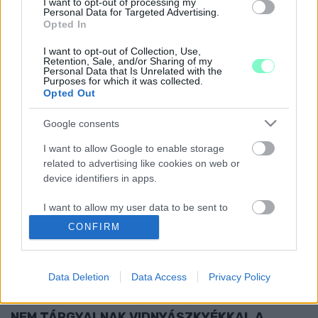
I want to opt-out of processing my
„HA ILYEN A MAGYAR IFJÚSÁG, AKKOR VAN
Personal Data for Targeted Advertising.
REMÉNY" - TÖBB TÍZEZREN TÜNTETNEK A
Opted In
FŐVÁROSBAN
I want to opt-out of Collection, Use,
2020. október. 23. 17:07
Retention, Sale, and/or Sharing of my
Personal Data that Is Unrelated with the
A Műegyetemtől vonult át a tömeg az Uránia mozihoz. Az
Purposes for which it was collected.
egyetemi diákokon kívül a szakszervezetek képviselői is kiálltak
Opted Out
a Színház-és Filmművészeti Egyetem hallgatói mellett.
A SZÍNHÁZ ÉS FILMMŰVÉSZETI EGYETEM
Google consents
VEZETŐI PRÓBÁLNAK RÁIJESZTENI A
I want to allow Google to enable storage
DIÁKOKRA
related to advertising like cookies on web or
2020. október. 18. 18:22
device identifiers in apps.
“Következménye lesz annak, ha engedély nélkül tartózkodnak
az SZFE-n” – fogalmaz a ma kiadott közleményük.
I want to allow my user data to be sent to
AZ SZFE HALLGATÓK ELUTASÍTJÁK AZ
Google for online advertising purposes.
CONFIRM
ÉPÜLETEK KIÜRÍTÉSÉRE IRÁNYULÓ
RENDELKEZÉST
I want to allow Google to send me
personalized advertising.
2020. október. 16. 20:43
Data Deletion
Data Access
Privacy Policy
Az őszi szünetet a tanév eredeti rendje szerint, október 22. és
I want to allow Google to enable storage
28. között tartják meg.
related to analytics like cookies on web or
NEM TÁRGYALNAK VIDNYÁSZKYÉKKAL A