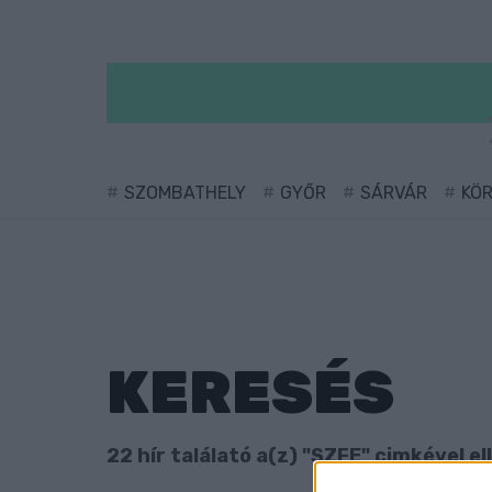
SZOMBATHELY
GYŐR
SÁRVÁR
KÖ
KERESÉS
22 hír találató a(z) "SZFE" cimkével el