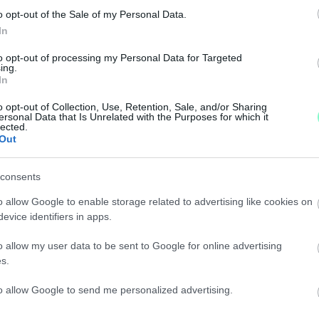
o opt-out of the Sale of my Personal Data.
In
to opt-out of processing my Personal Data for Targeted
TTE EL A FÉLÉVÉT
ing.
In
o opt-out of Collection, Use, Retention, Sale, and/or Sharing
s.
ersonal Data that Is Unrelated with the Purposes for which it
lected.
Out
ANÁROKAT AZ ÚJ SZFE-N
consents
o allow Google to enable storage related to advertising like cookies on
evice identifiers in apps.
ABAD SZFE-ÉRT
o allow my user data to be sent to Google for online advertising
s.
to allow Google to send me personalized advertising.
ÉTRE AZ ÁTALAKÍTÁS ELLEN TILTAKOZÓ SZFE-S