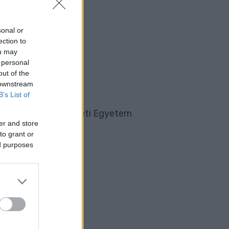
sonal or
ection to
ou may
 personal
out of the
 downstream
B’s List of
nház- és Filmművészeti Egyetem
er and store
to grant or
ed purposes