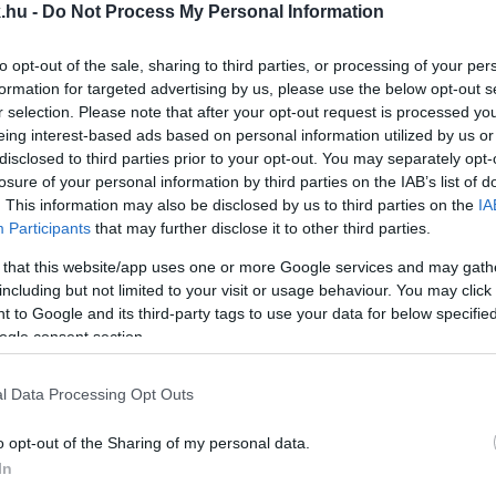
.hu -
Do Not Process My Personal Information
AZ SZFE ÚJ KURATÓRIUMÁNAK TAGJAI
to opt-out of the sale, sharing to third parties, or processing of your per
formation for targeted advertising by us, please use the below opt-out s
zes kegyenceket.
r selection. Please note that after your opt-out request is processed y
eing interest-based ads based on personal information utilized by us or
disclosed to third parties prior to your opt-out. You may separately opt-
ZABAD GENERÁCIÓ TÖRTÉNETE
losure of your personal information by third parties on the IAB’s list of
. This information may also be disclosed by us to third parties on the
IA
Participants
that may further disclose it to other third parties.
 ma Magyarországon? Interjú Sipos Lászlóval, a Szí
 that this website/app uses one or more Google services and may gath
including but not limited to your visit or usage behaviour. You may click 
 to Google and its third-party tags to use your data for below specifi
N, MERT FREESZFE MASZKOT VISELT
ogle consent section.
l Data Processing Opt Outs
o opt-out of the Sharing of my personal data.
MJANICH UTCAI ÉPÜLETRŐL
In