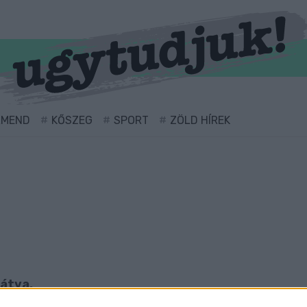
RMEND
KŐSZEG
SPORT
ZÖLD HÍREK
látva.