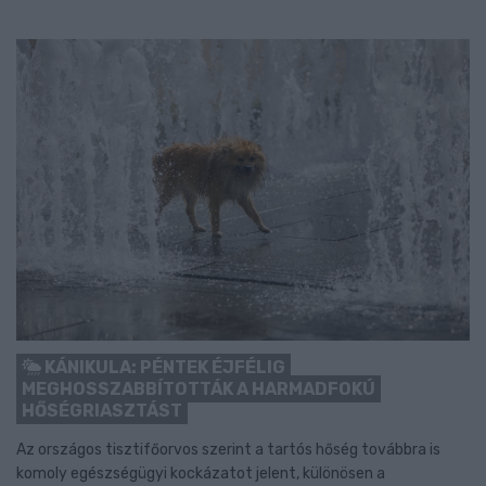
KÁNIKULA: PÉNTEK ÉJFÉLIG
MEGHOSSZABBÍTOTTÁK A HARMADFOKÚ
HŐSÉGRIASZTÁST
Az országos tisztifőorvos szerint a tartós hőség továbbra is
komoly egészségügyi kockázatot jelent, különösen a