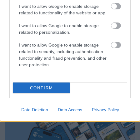
I want to allow Google to enable storage
related to functionality of the website or app.
I want to allow Google to enable storage
related to personalization.
KÁNIKULA-AKTUÁL: MEGHOSSZABBÍTOTTÁK A
I want to allow Google to enable storage
HŐSÉGRIASZTÁST, A KÖVETKEZŐ 48 ÓRA LEHET A
related to security, including authentication
LEGKRITIKUSABB AZ ENERGIAELLÁTÁS
functionality and fraud prevention, and other
SZEMPONTJÁBÓL, DE AZ UTOLSÓ PAKSI TURBINA
user protection.
EGYELŐRE KITART
A Védelmi Munkacsoport szerint egyelőre stabil az ország
villamosenergia-rendszere, de továbbra is takarékosságra kérik
CONFIRM
a lakosságot és a nagyfogyasztókat.
Szólj hozzá!
Data Deletion
Data Access
Privacy Policy