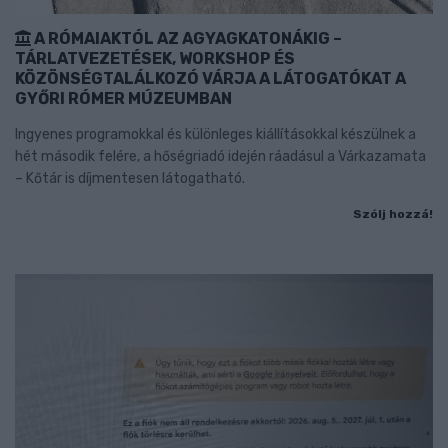
A RÓMAIAKTÓL AZ AGYAGKATONÁKIG –
TÁRLATVEZETÉSEK, WORKSHOP ÉS
KÖZÖNSÉGTALÁLKOZÓ VÁRJA A LÁTOGATÓKAT A
GYŐRI RÓMER MÚZEUMBAN
Ingyenes programokkal és különleges kiállításokkal készülnek a
hét második felére, a hőségriadó idején ráadásul a Várkazamata
– Kőtár is díjmentesen látogatható.
Szólj hozzá!