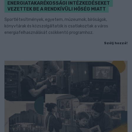
ENERGIATAKARÉKOSSÁGI INTÉZKEDÉSEKET
VEZETTEK BE A RENDKÍVÜLI HŐSÉG MIATT
Sportlétesítmények, egyetem, múzeumok, bíróságok,
könyvtárak és közszolgáltatók is csatlakoztak a város
energiafelhasználását csökkentő programhoz.
Szólj hozzá!