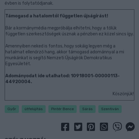
évben is folytatódjanak.
Támogasd a hatalomtól független újságírást!
Bár a kormánymédia megpróbálja elhitetni, hogy a tőlük
független szerkesztőségek úsznak a pénzben ez közel sincs így.
Amennyiben neked is fontos, hogy sokáig legyen még a
hatalmat ellenőrző hang, akkor támogasd adománnyal a mi
munkánkat is segítő Nemzeti Újságírók Demokratikus
Egyesületét.
Adományodat ide utalhatod: 10918001-00000113-
44920004.
Köszönjük!
Győr
útfelújítás
Pintér Bence
Sárás
Szentiván