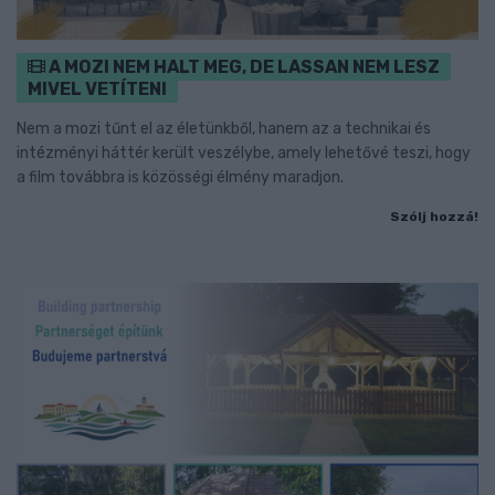
A MOZI NEM HALT MEG, DE LASSAN NEM LESZ
MIVEL VETÍTENI
Nem a mozi tűnt el az életünkből, hanem az a technikai és
intézményi háttér került veszélybe, amely lehetővé teszi, hogy
a film továbbra is közösségi élmény maradjon.
Szólj hozzá!