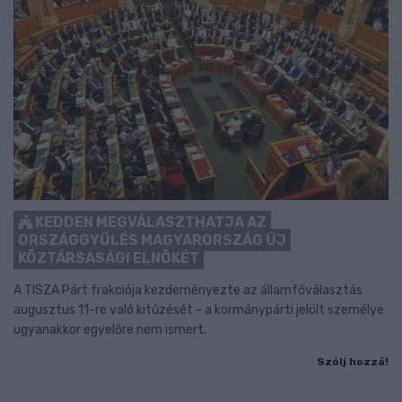
KEDDEN MEGVÁLASZTHATJA AZ
ORSZÁGGYŰLÉS MAGYARORSZÁG ÚJ
KÖZTÁRSASÁGI ELNÖKÉT
A TISZA Párt frakciója kezdeményezte az államfőválasztás
augusztus 11-re való kitűzését - a kormánypárti jelölt személye
ugyanakkor egyelőre nem ismert.
Szólj hozzá!