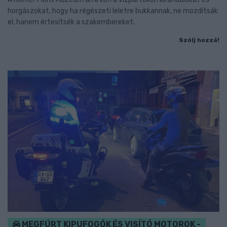
horgászokat, hogy ha régészeti leletre bukkannak, ne mozdítsák
el, hanem értesítsék a szakembereket.
Szólj hozzá!
MEGFÚRT KIPUFOGÓK ÉS VISÍTÓ MOTOROK -