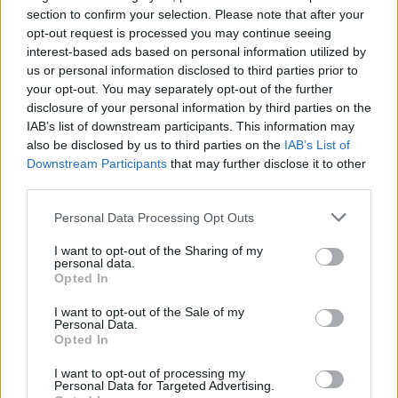
section to confirm your selection. Please note that after your
opt-out request is processed you may continue seeing
LAKOSSÁGI FÓRUMON MUTATJÁK BE A
interest-based ads based on personal information utilized by
GYŐRSZENTIVÁNI KÖR TÉR FELÚJÍTÁSÁNAK
us or personal information disclosed to third parties prior to
TERVEIT
your opt-out. You may separately opt-out of the further
disclosure of your personal information by third parties on the
Augusztus 6-án a beruházás ütemezéséről és az új kerékpárút
IAB’s list of downstream participants. This information may
építéséről is tájékoztatják az érdeklődőket.
also be disclosed by us to third parties on the
IAB’s List of
Downstream Participants
that may further disclose it to other
Szólj hozzá!
third parties.
Please note that this website/app uses one or more Google
Personal Data Processing Opt Outs
services and may gather and store information including but
not limited to your visit or usage behaviour. You may click to
I want to opt-out of the Sharing of my
personal data.
grant or deny consent to Google and its third-party tags to
Opted In
use your data for below specified purposes in below Google
consent section.
I want to opt-out of the Sale of my
Personal Data.
Opted In
I want to opt-out of processing my
Personal Data for Targeted Advertising.