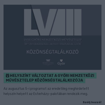
HELYSZÍNT VÁLTOZTAT A GYŐRI NEMZETKÖZI
MŰVÉSZTELEP KÖZÖNSÉGTALÁLKOZÓJA
Az augusztus 5-i programot az eredetileg meghirdetett
helyszín helyett az Esterházy-palotában rendezik meg.
Szólj hozzá!