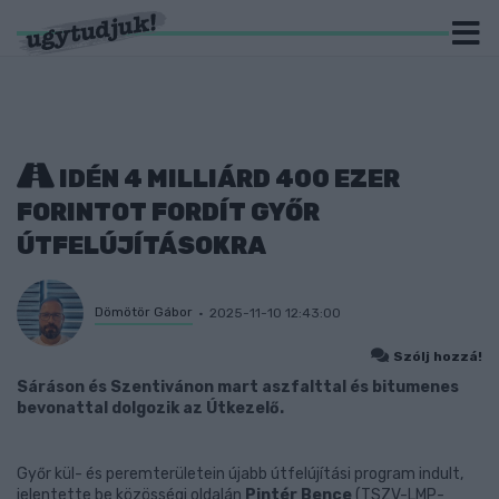
IDÉN 4 MILLIÁRD 400 EZER
FORINTOT FORDÍT GYŐR
ÚTFELÚJÍTÁSOKRA
Dömötör Gábor
2025-11-10 12:43:00
Szólj hozzá!
Sáráson és Szentivánon mart aszfalttal és bitumenes
bevonattal dolgozik az Útkezelő.
Győr kül- és peremterületein újabb útfelújítási program indult,
jelentette be közösségi oldalán
Pintér Bence
(TSZV-LMP-