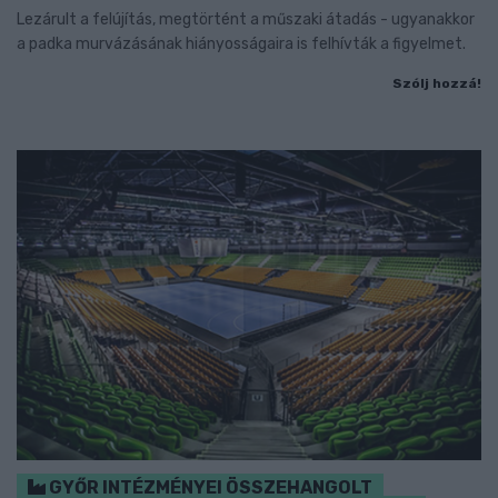
Lezárult a felújítás, megtörtént a műszaki átadás - ugyanakkor
a padka murvázásának hiányosságaira is felhívták a figyelmet.
Szólj hozzá!
GYŐR INTÉZMÉNYEI ÖSSZEHANGOLT