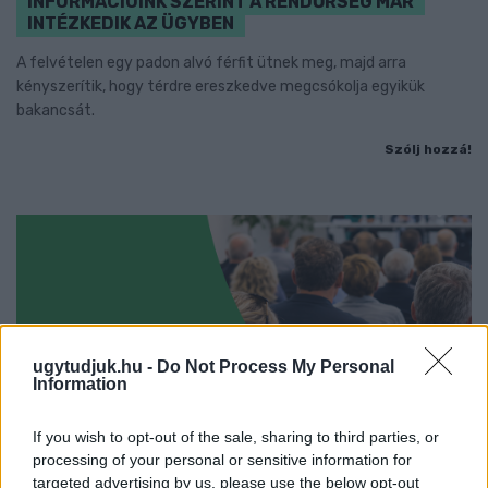
INFORMÁCIÓINK SZERINT A RENDŐRSÉG MÁR
INTÉZKEDIK AZ ÜGYBEN
A felvételen egy padon alvó férfit ütnek meg, majd arra
kényszerítik, hogy térdre ereszkedve megcsókolja egyikük
bakancsát.
Szólj hozzá!
ugytudjuk.hu -
Do Not Process My Personal
Information
If you wish to opt-out of the sale, sharing to third parties, or
processing of your personal or sensitive information for
targeted advertising by us, please use the below opt-out