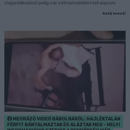
vízgazdálkodását pedig már a klímamodellekre kell alapozni.
Szólj hozzá!
MEGRÁZÓ VIDEÓ BÁBOLNÁRÓL: HAJLÉKTALAN
FÉRFIT BÁNTALMAZTAK ÉS ALÁZTAK MEG - HELYI