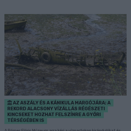
AZ ASZÁLY ÉS A KÁNIKULA MARGÓJÁRA: A
REKORD ALACSONY VÍZÁLLÁS RÉGÉSZETI
KINCSEKET HOZHAT FELSZÍNRE A GYŐRI
TÉRSÉGÉBEN IS
A Rómer Flóris Múzeum arra kéri a vízpartokon kirándulókat és