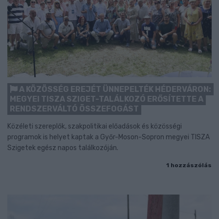
A KÖZÖSSÉG EREJÉT ÜNNEPELTÉK HÉDERVÁRON:
MEGYEI TISZA SZIGET-TALÁLKOZÓ ERŐSÍTETTE A
RENDSZERVÁLTÓ ÖSSZEFOGÁST
Közéleti szereplők, szakpolitikai előadások és közösségi
programok is helyet kaptak a Győr-Moson-Sopron megyei TISZA
Szigetek egész napos találkozóján.
1 hozzászólás