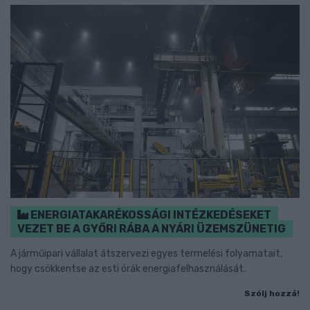
ENERGIATAKARÉKOSSÁGI INTÉZKEDÉSEKET
VEZET BE A GYŐRI RÁBA A NYÁRI ÜZEMSZÜNETIG
A járműipari vállalat átszervezi egyes termelési folyamatait,
hogy csökkentse az esti órák energiafelhasználását.
Szólj hozzá!