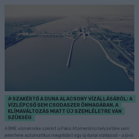
SZAKÉRTŐ A DUNA ALACSONY VÍZÁLLÁSÁRÓL: A
VÍZLÉPCSŐ SEM CSODASZER ÖNMAGÁBAN, A
KLÍMAVÁLTOZÁS MIATT ÚJ SZEMLÉLETRE VAN
SZÜKSÉG
A BME vízmérnöke szerint a Paksi Atomerőmű helyzetére sem
jelentene automatikus megoldást egy új dunai vízlépcső - a jövő