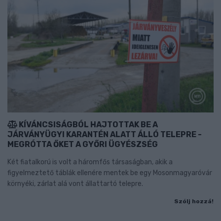
KÍVÁNCSISÁGBÓL HAJTOTTAK BE A
JÁRVÁNYÜGYI KARANTÉN ALATT ÁLLÓ TELEPRE -
MEGRÓTTA ŐKET A GYŐRI ÜGYÉSZSÉG
Két fiatalkorú is volt a háromfős társaságban, akik a
figyelmeztető táblák ellenére mentek be egy Mosonmagyaróvár
környéki, zárlat alá vont állattartó telepre.
Szólj hozzá!