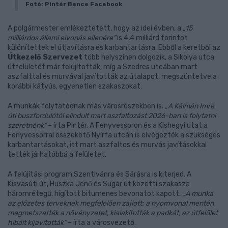
Fotó: Pintér Bence Facebook
A polgármester emlékeztetett, hogy az idei évben, a
„15
milliárdos állami elvonás ellenére”
is 4,4 milliárd forintot
különítettek el útjavításra és karbantartásra. Ebből a keretből az
Útkezelő Szervezet
több helyszínen dolgozik, a Sikolya utca
útfelületét már felújították, míg a Szedres utcában mart
aszfalttal és murvával javították az útalapot, megszüntetve a
korábbi kátyús, egyenetlen szakaszokat.
A munkák folytatódnak más városrészekben is.
„A Kálmán Imre
úti buszfordulótól elindult mart aszfaltozást 2026-ban is folytatni
szeretnénk”
– írta Pintér. A Fenyvessoron és a Kishegyi utat a
Fenyvessorral összekötő Nyírfa utcán is elvégezték a szükséges
karbantartásokat, itt mart aszfaltos és murvás javításokkal
tették járhatóbbá a felületet.
A felújítási program Szentivánra és Sárásra is kiterjed. A
Kisvasúti út, Huszka Jenő és Sugár út közötti szakasza
háromrétegű, hígított bitumenes bevonatot kapott.
„A munka
az előzetes terveknek megfelelően zajlott: a nyomvonal mentén
megmetszették a növényzetet, kialakították a padkát, az útfelület
hibáit kijavították”
– írta a városvezető.