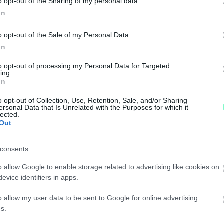
o opt-out of the Sharing of my personal data.
TÁN
In
o opt-out of the Sale of my Personal Data.
kre a legtöbben Pest, a tűzifára Zala, a szénre pedig
In
to opt-out of processing my Personal Data for Targeted
ACSONYABB ÁRAKAT ÁLLAPÍTOTTAK MEG A LAKOS
ing.
In
o opt-out of Collection, Use, Retention, Sale, and/or Sharing
 részletei!
ersonal Data that Is Unrelated with the Purposes for which it
lected.
Out
GÉSZEN BIZTOSAN NEM FOGJÁK TUDNI KIFIZETNI E
consents
 a rezsicsökkentés megnyirbálása ellen.
o allow Google to enable storage related to advertising like cookies on
evice identifiers in apps.
EGTÖRTÉNHET" – LEGALÁBB KÉTSZÁZ EMBER GYŰL
o allow my user data to be sent to Google for online advertising
s.