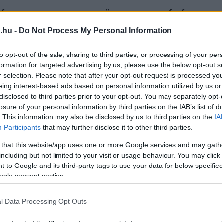
ALÁDOSOKNAK A REZSICSÖKKENTETT GÁZÁRAT
.hu -
Do Not Process My Personal Information
zményért.
to opt-out of the sale, sharing to third parties, or processing of your per
formation for targeted advertising by us, please use the below opt-out s
T SZOMBATHELYEN A MI HAZÁNK
r selection. Please note that after your opt-out request is processed y
eing interest-based ads based on personal information utilized by us or
disclosed to third parties prior to your opt-out. You may separately opt-
losure of your personal information by third parties on the IAB’s list of
oka.
. This information may also be disclosed by us to third parties on the
IA
Participants
that may further disclose it to other third parties.
ÁSZORULÓ, ALACSONY JÖVEDELEMMEL RENDELKEZ
 that this website/app uses one or more Google services and may gath
KKENTÉS
including but not limited to your visit or usage behaviour. You may click 
 to Google and its third-party tags to use your data for below specifi
ogle consent section.
ormány a leginkább rászorulókat hagyta az út szélén.
l Data Processing Opt Outs
ÍTÉS, TŰZIFA ÁRA – EZEKRE KERESTEK RÁ A MA