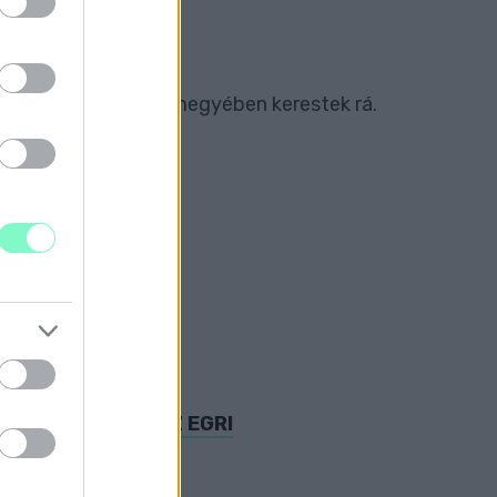
 Komárom-Esztergom megyében kerestek rá.
SÁGNAK
ZT A REZSIT
HETETT ÖSSZE AZ EGRI