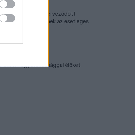
ny döntései ellen szerveződött
eseményen, mert félnek az esetleges
ÉSE ALÓL!
 kitett fogyatékossággal élőket.