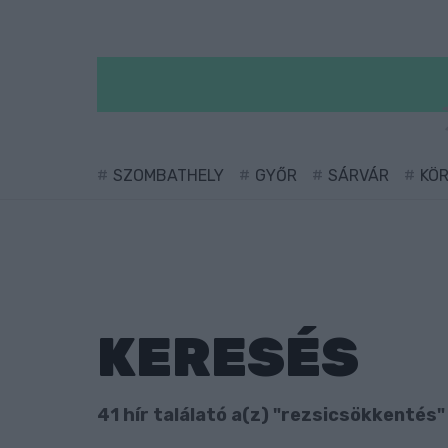
SZOMBATHELY
GYŐR
SÁRVÁR
KÖ
KERESÉS
41 hír találató a(z) "rezsicsökkentés"