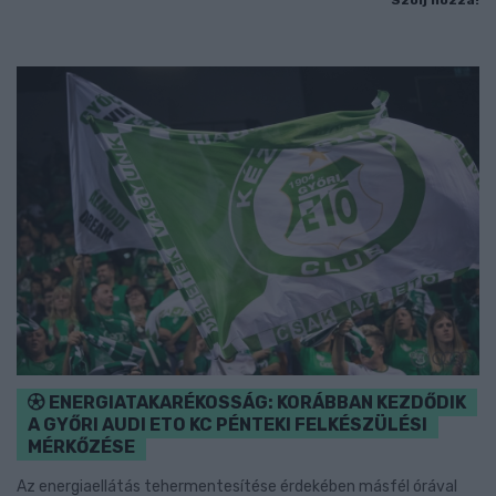
Szólj hozzá!
ENERGIATAKARÉKOSSÁG: KORÁBBAN KEZDŐDIK
A GYŐRI AUDI ETO KC PÉNTEKI FELKÉSZÜLÉSI
MÉRKŐZÉSE
Az energiaellátás tehermentesítése érdekében másfél órával