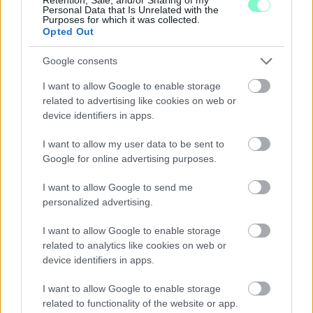
Personal Data that Is Unrelated with the
Purposes for which it was collected.
Opted Out
Google consents
I want to allow Google to enable storage
related to advertising like cookies on web or
device identifiers in apps.
KÉT RÉSZLETBEN ÉRKEZIK A 100 EZER FORINTOS
ISKOLAKEZDÉSI TÁMOGATÁS, AMIT NEM KELL KÜLÖN
I want to allow my user data to be sent to
IGÉNYELNI
Google for online advertising purposes.
Az első 50 ezer forintot még a tanévkezdés előtt folyósítja a
I want to allow Google to send me
Magyar Államkincstár, a második részlet novemberben, utalvány
personalized advertising.
formájában érkezik.
I want to allow Google to enable storage
1 hozzászólás
related to analytics like cookies on web or
device identifiers in apps.
I want to allow Google to enable storage
related to functionality of the website or app.