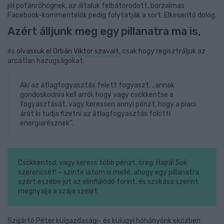
jól pofánröhögnek, az általuk felbátorodott, borzalmas
Facebook-kommentelők pedig folytatják a sort. Elkeserítő dolog.
Azért álljunk meg egy pillanatra ma is,
és
olvassuk el Orbán Viktor szavait
, csak hogy regisztráljuk az
arcátlan hazugságokat:
Aki az átlagfogyasztás felett fogyaszt, „annak
gondoskodnia kell arról, hogy vagy csökkentse a
fogyasztását, vagy keressen annyi pénzt, hogy a piaci
árát ki tudja fizetni az átlagfogyasztás fölötti
energiarésznek”.
Csökkentsd, vagy keress több pénzt, öreg. Hajrá! Sok
szerencsét! – szinte látom is mellé, ahogy egy pillanatra
azért eszébe jut az elinflálódó forint, és szokása szerint
megnyalja a szája szélét.
Szijjártó Péter külgazdasági- és külügyi hóhányónk eközben