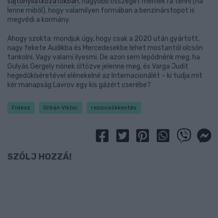
sajtónyilatkozatokban
, nagyobb összeget mernék rá tenni (ha
lenne miből), hogy valamilyen formában a benzinárstopot is
megvédi a kormány.
Ahogy szokta: mondjuk úgy, hogy csak a 2020 után gyártott,
nagy fekete Audikba és Mercedesekbe lehet mostantól olcsón
tankolni. Vagy valami ilyesmi. De azon sem lepődnénk meg, ha
Gulyás Gergely nőnek öltözve jelenne meg, és Varga Judit
hegedűkíséretével elénekelné az Internacionálét – ki tudja mit
kér manapság Lavrov egy kis gázért cserébe?
Fidesz
Orbán Viktor
rezsicsökkentés
SZÓLJ HOZZÁ!