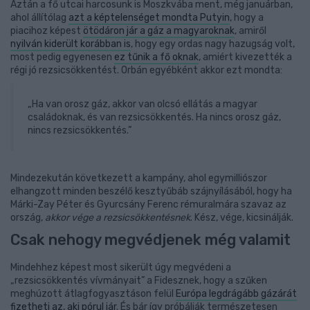
Aztán a fő utcai harcosunk is Moszkvába ment, még januárban,
ahol állítólag
azt a képtelenséget mondta Putyin
, hogy a
piacihoz képest
ötödáron jár a gáz a magyaroknak
, amiről
nyilván kiderült korábban is
, hogy egy ordas nagy hazugság volt,
most pedig egyenesen
ez tűnik a fő oknak
, amiért kivezették a
régi jó rezsicsökkentést. Orbán egyébként akkor ezt mondta:
„Ha van orosz gáz, akkor van olcsó ellátás a magyar
családoknak, és van rezsicsökkentés. Ha nincs orosz gáz,
nincs rezsicsökkentés.”
Mindezekután következett a kampány, ahol egymilliószor
elhangzott minden beszélő kesztyűbáb szájnyílásából, hogy ha
Márki-Zay Péter és Gyurcsány Ferenc rémuralmára szavaz az
ország,
akkor vége a rezsicsökkentésnek
. Kész, vége, kicsinálják.
Csak nehogy megvédjenek még valamit
Mindehhez képest most sikerült úgy megvédeni a
„rezsicsökkentés vívmányait” a Fidesznek, hogy a szűken
meghúzott átlagfogyasztáson felül
Európa legdrágább gázárát
fizetheti az, aki pórul jár
. És bár így próbálják természetesen