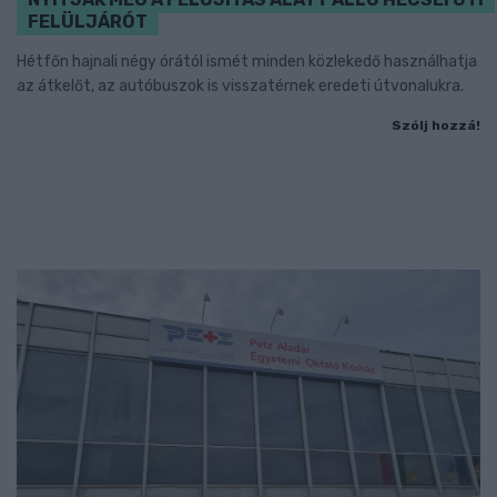
FELÜLJÁRÓT
Hétfőn hajnali négy órától ismét minden közlekedő használhatja
az átkelőt, az autóbuszok is visszatérnek eredeti útvonalukra.
Szólj hozzá!