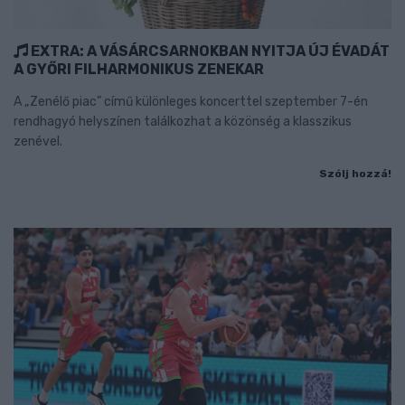
EXTRA: A VÁSÁRCSARNOKBAN NYITJA ÚJ ÉVADÁT
A GYŐRI FILHARMONIKUS ZENEKAR
A „Zenélő piac” című különleges koncerttel szeptember 7-én
rendhagyó helyszínen találkozhat a közönség a klasszikus
zenével.
Szólj hozzá!