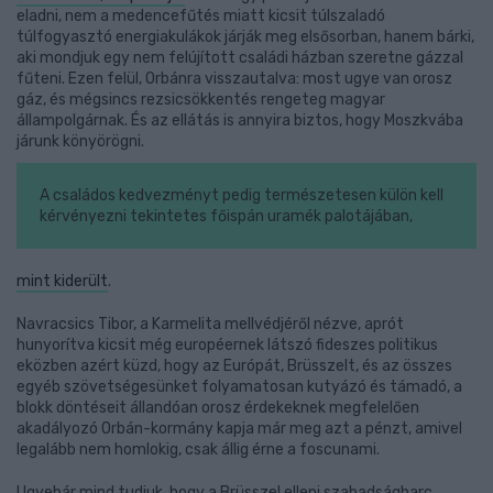
eladni, nem a medencefűtés miatt kicsit túlszaladó
túlfogyasztó energiakulákok járják meg elsősorban, hanem bárki,
aki mondjuk egy nem felújított családi házban szeretne gázzal
fűteni. Ezen felül, Orbánra visszautalva: most ugye van orosz
gáz, és mégsincs rezsicsökkentés rengeteg magyar
állampolgárnak. És az ellátás is annyira biztos, hogy Moszkvába
járunk könyörögni.
A családos kedvezményt pedig természetesen külön kell
kérvényezni tekintetes főispán uramék palotájában,
mint kiderült
.
Navracsics Tibor, a Karmelita mellvédjéről nézve, aprót
hunyorítva kicsit még européernek látszó fideszes politikus
eközben azért küzd, hogy az Európát, Brüsszelt, és az összes
egyéb szövetségesünket folyamatosan kutyázó és támadó, a
blokk döntéseit állandóan orosz érdekeknek megfelelően
akadályozó Orbán-kormány kapja már meg azt a pénzt, amivel
legalább nem homlokig, csak állig érne a foscunami.
Ugyebár mind tudjuk, hogy a Brüsszel elleni szabadságharc