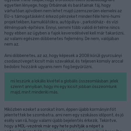
egyetlen lényege, hogy Orbánnak és barátainak fáj, hogy
várhatóan ajövőben nem lehet majd üzemszerűen elemelni az
EU-s támogatásként érkező pénzeket mindenféle himi-humi
projektekben, kamuiklátókra, autópálya-, parkolóház- és vízi
élménypark-építésre. Ennyi, semmi több valódi értelme nincs:
hogy ebben az ügyben a fajok keveredésével kell már takarózni,
az valami egészen döbbenetes fejlemény. De nem, valójában
nem az.
Ami döbbenetes, az az, hogy képesek a 2008 körüli gyurcsányi
csodaszöveget kicsit más szavakkal, és teljesen komoly arccal
bedobni: hozzánk ugyanis nem fog begyűrűzni,
mi leszünk a lokális kivétel a globális összeomlásban: jelek
szerint annyiban, hogy mi egy kicsit jobban összeomlunk
majd, mint mindenki más.
Miközben ezeket a sorokat írom, éppen újabb kormányinfót
jelentettek be szombatra, ami nem egy szokásos időpont, és jó
esély van rá, hogy valami újabb bejelentés érkezik. Tekintve,
hogy
a MOL-vezérek már egy hete puhítják a népet a