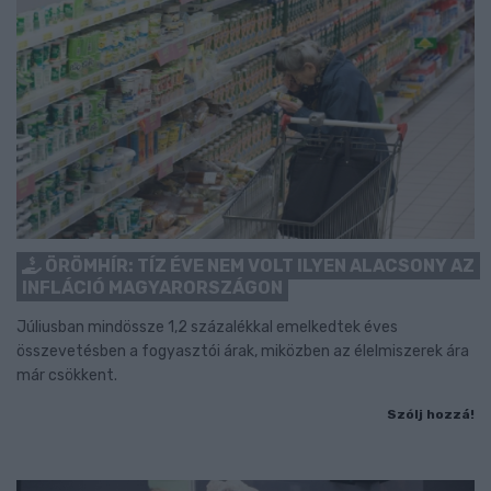
ÖRÖMHÍR: TÍZ ÉVE NEM VOLT ILYEN ALACSONY AZ
INFLÁCIÓ MAGYARORSZÁGON
Júliusban mindössze 1,2 százalékkal emelkedtek éves
összevetésben a fogyasztói árak, miközben az élelmiszerek ára
már csökkent.
Szólj hozzá!