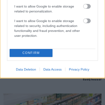
I want to allow Google to enable storage
related to personalization.
I want to allow Google to enable storage
related to security, including authentication
functionality and fraud prevention, and other
user protection.
CONFIRM
PIKNIK ITALOK: ÍZEK ÉS ÉLMÉNYEK A SZABADBAN
Ahogy tavaszodik és a nap egyre tovább marad velünk, sokaknak
Data Deletion
Data Access
Privacy Policy
támad kedve kirándulni a természetbe.
Szólj hozzá!