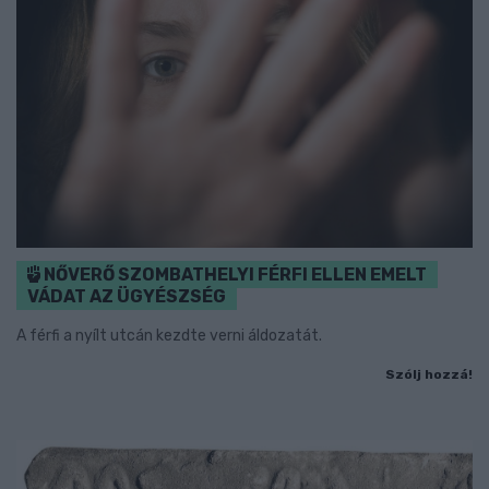
NŐVERŐ SZOMBATHELYI FÉRFI ELLEN EMELT
VÁDAT AZ ÜGYÉSZSÉG
A férfi a nyílt utcán kezdte verni áldozatát.
Szólj hozzá!