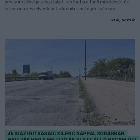
amely irritálhatja a légutakat, ronthatja a tüdő működését és
különösen veszélyes lehet a krónikus betegek számára.
Szólj hozzá!
IGAZI RITKASÁG: KILENC NAPPAL KORÁBBAN
NYITJÁK MEG A FELÚJÍTÁS ALATT ÁLLÓ HECSEI ÚTI