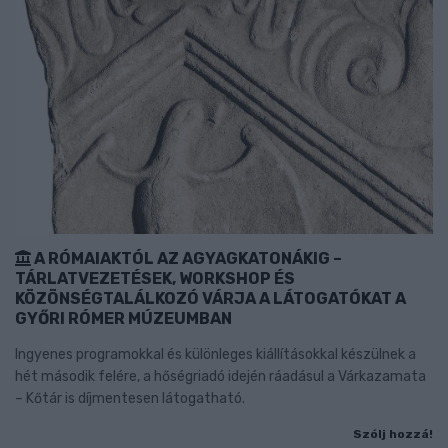
A RÓMAIAKTÓL AZ AGYAGKATONÁKIG –
TÁRLATVEZETÉSEK, WORKSHOP ÉS
KÖZÖNSÉGTALÁLKOZÓ VÁRJA A LÁTOGATÓKAT A
GYŐRI RÓMER MÚZEUMBAN
Ingyenes programokkal és különleges kiállításokkal készülnek a
hét második felére, a hőségriadó idején ráadásul a Várkazamata
– Kőtár is díjmentesen látogatható.
Szólj hozzá!