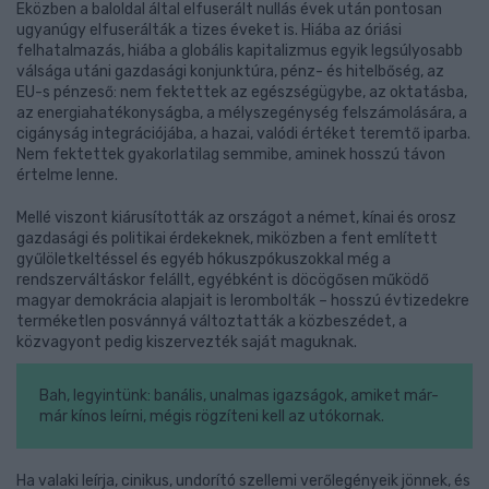
Eközben a baloldal által elfuserált nullás évek után pontosan
ugyanúgy elfuserálták a tizes éveket is. Hiába az óriási
felhatalmazás, hiába a globális kapitalizmus egyik legsúlyosabb
válsága utáni gazdasági konjunktúra, pénz- és hitelbőség, az
EU-s pénzeső: nem fektettek az egészségügybe, az oktatásba,
az energiahatékonyságba, a mélyszegénység felszámolására, a
cigányság integrációjába, a hazai, valódi értéket teremtő iparba.
Nem fektettek gyakorlatilag semmibe, aminek hosszú távon
értelme lenne.
Mellé viszont kiárusították az országot a német, kínai és orosz
gazdasági és politikai érdekeknek, miközben a fent említett
gyűlöletkeltéssel és egyéb hókuszpókuszokkal még a
rendszerváltáskor felállt, egyébként is döcögősen működő
magyar demokrácia alapjait is lerombolták – hosszú évtizedekre
terméketlen posvánnyá változtatták a közbeszédet, a
közvagyont pedig kiszervezték saját maguknak.
Bah, legyintünk: banális, unalmas igazságok, amiket már-
már kínos leírni, mégis rögzíteni kell az utókornak.
Ha valaki leírja, cinikus, undorító szellemi verőlegényeik jönnek, és