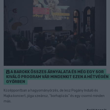
A BAROKK ÖSSZES ÁRNYALATA ÉS MÉG EGY SOR
KIVÁLÓ PROGRAM VÁR MINDENKIT EZEN A HÉTVÉGÉN
GYŐRBEN
Középpontban a hagyományőrzés, de lesz Pogány Induló és
Majka koncert, jóga szeánsz, “borhajózás” és egy csomó minden
más.