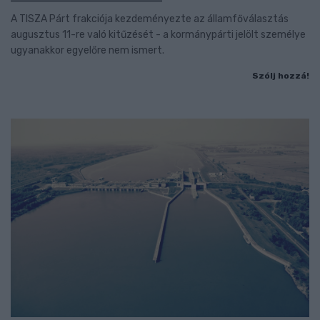
A TISZA Párt frakciója kezdeményezte az államfőválasztás
augusztus 11-re való kitűzését - a kormánypárti jelölt személye
ugyanakkor egyelőre nem ismert.
Szólj hozzá!