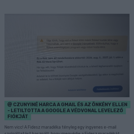
CZUNYINÉ HARCA A GMAIL ÉS AZ ÖNKÉNY ELLEN
- LETILTOTTA A GOOGLE A VÉDVONAL LEVELEZŐ
FIÓKJÁT
Nem vicc! A Fidesz maradéka tényleg egy ingyenes e-mail
szolgáltatást használt, hogy megvédje a Fidesz maradékát.