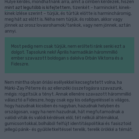
Hülye kérdés, mondhatnánk arra, amit a címben kérdezek, hiszen
mint azt legutóbb is kifejtettem
, tizenkét – harminckét, kinek-
kinek ízlése szerint – tűrjük, és tűrtük előtte is harmincháromig,
meg hát az előtt is. Néha nem tűrjük, és robban, akkor vagy
jönnek az orosz lovasrohamok/tankok, vagy nem jönnek, aztán
annyi.
Most pedig nem csak tűrjük, nem erölteti ránk senki ezt a
dolgot. Tapsolunk neki! Április harmadikán hárommillió
ember szavazott boldogan s dalolva Orbán Viktorra és a
Fideszre.
Nem mintha olyan óriási esélyekkel kecsegtetett volna, ha
Márki-Zay Péterre és az ellenzéki összefogásra szavazunk,
mégis: rögzítsük a tényt. Annak ellenére szavazott hárommillió
választó a Fideszre, hogy csak egy kis odafigyeléssel is világos,
hogy hazudnak kicsiben és nagyban, hazudnak helyben és
országosan, vagy ha nem hazudnak, hát megfutamodnak a
valódi viták és valódi kérdések elől, tét nélküli áltémákkal,
gumicsontokkal, bolhából felfújt identitáspolitikai és fasisztoid
jellegű pánik- és gyűlöletkeltéssel terelik, terelik örökké a témát.