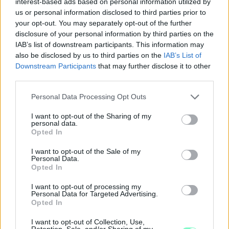
interest-based ads based on personal information utilized by
us or personal information disclosed to third parties prior to
your opt-out. You may separately opt-out of the further
disclosure of your personal information by third parties on the
IAB’s list of downstream participants. This information may
KÁNIKULA 2026 - ENYHÜL A HŐSÉG, DE MÉG
also be disclosed by us to third parties on the
IAB’s List of
NINCS VÉGE: SZOMBATTÓL MÁR “CSAK”
Downstream Participants
that may further disclose it to other
MÁSODFOKÚ RIASZTÁS LESZ ÉRVÉNYBEN
third parties.
A július vége óta tartó harmadfokú hőségriasztást mérséklik, de
Please note that this website/app uses one or more Google
Personal Data Processing Opt Outs
a tartós meleg miatt továbbra is fokozott óvatosságra van
services and may gather and store information including but
szükség.
not limited to your visit or usage behaviour. You may click to
I want to opt-out of the Sharing of my
personal data.
grant or deny consent to Google and its third-party tags to
Opted In
Szólj hozzá!
use your data for below specified purposes in below Google
consent section.
I want to opt-out of the Sale of my
Personal Data.
Opted In
I want to opt-out of processing my
Personal Data for Targeted Advertising.
Opted In
I want to opt-out of Collection, Use,
Retention, Sale, and/or Sharing of my