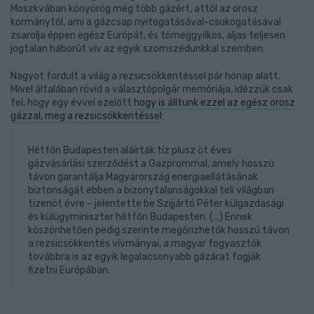
Moszkvában könyörög még több gázért, attól az orosz
kormánytól, ami a gázcsap nyitogatásával-csukogatásával
zsarolja éppen egész Európát, és tömeggyilkos, aljas teljesen
jogtalan háborút vív az egyik szomszédunkkal szemben.
Nagyot fordult a világ a rezsicsökkentéssel pár hónap alatt.
Mivel általában rövid a választópolgár memóriája, idézzük csak
fel, hogy egy évvel ezelőtt
hogy is álltunk ezzel az egész orosz
gázzal, meg a rezsicsökkentéssel
:
Hétfőn Budapesten aláírták tíz plusz öt éves
gázvásárlási szerződést a Gazprommal, amely hosszú
távon garantálja Magyarország energiaellátásának
biztonságát ebben a bizonytalanságokkal teli világban
tizenöt évre – jelentette be Szijjártó Péter külgazdasági
és külügyminiszter hétfőn Budapesten. (...) Ennek
köszönhetően pedig szerinte megőrizhetők hosszú távon
a rezsicsökkentés vívmányai, a magyar fogyasztók
továbbra is az egyik legalacsonyabb gázárat fogják
fizetni Európában.