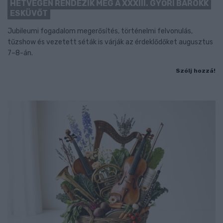
HÉTVÉGÉN RENDEZIK MEG A XXXIII. GYŐRI BAROKK
ESKÜVŐT
Jubileumi fogadalom megerősítés, történelmi felvonulás,
tűzshow és vezetett séták is várják az érdeklődőket augusztus
7–8-án.
Szólj hozzá!