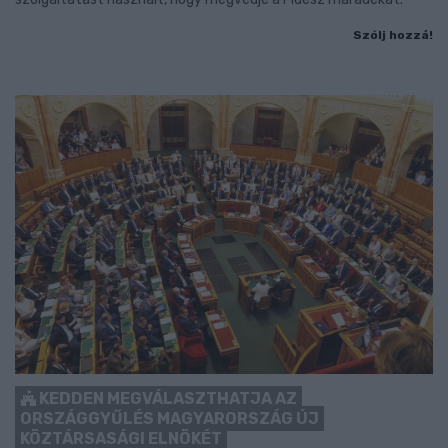
Szólj hozzá!
KEDDEN MEGVÁLASZTHATJA AZ
ORSZÁGGYŰLÉS MAGYARORSZÁG ÚJ
KÖZTÁRSASÁGI ELNÖKÉT