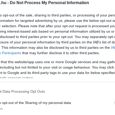
.hu -
Do Not Process My Personal Information
 TELJESEN ÁT KELL ALAKÍTANI
to opt-out of the sale, sharing to third parties, or processing of your per
formation for targeted advertising by us, please use the below opt-out s
ilis energiát, de évente akár 500 milliárd forintnyi 
r selection. Please note that after your opt-out request is processed y
eing interest-based ads based on personal information utilized by us or
disclosed to third parties prior to your opt-out. You may separately opt-
 AZ ENERGIAPOLITIKÁN BEEFEL ORBÁN VIKTOR É
losure of your personal information by third parties on the IAB’s list of
. This information may also be disclosed by us to third parties on the
IA
Participants
that may further disclose it to other third parties.
 riogat, míg a TISZA több lábon álló ellátást ígér.
 that this website/app uses one or more Google services and may gath
including but not limited to your visit or usage behaviour. You may click 
AKKOR „REZSICSÖKKENTÉS NUKU”
 to Google and its third-party tags to use your data for below specifi
ogle consent section.
ta tovább a saját szobrát.
l Data Processing Opt Outs
A
o opt-out of the Sharing of my personal data.
In