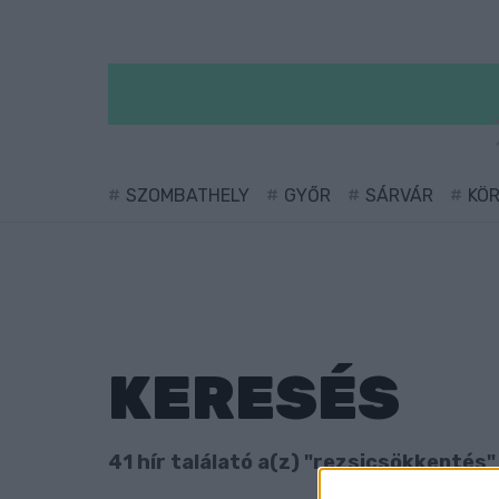
SZOMBATHELY
GYŐR
SÁRVÁR
KÖ
KERESÉS
41 hír találató a(z) "rezsicsökkentés"