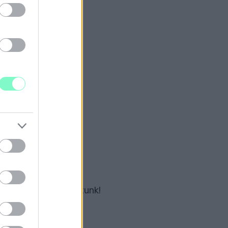
?
 mellette? Utánajártunk!