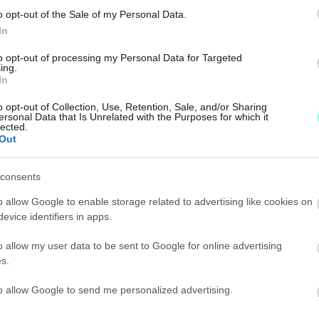
o opt-out of the Sale of my Personal Data.
In
AKKOR A KORMÁNY ÁTVERTE
to opt-out of processing my Personal Data for Targeted
ing.
In
o opt-out of Collection, Use, Retention, Sale, and/or Sharing
ersonal Data that Is Unrelated with the Purposes for which it
lected.
RKEDVEZMÉNYHEZ, AKIK EDDIG NEM
Out
consents
 házaknál a kedvezmény igényléséhez.
o allow Google to enable storage related to advertising like cookies on
NEK, HA NEM CSAK FŰTÉSRE HASZNÁLJUK A GÁZT
evice identifiers in apps.
o allow my user data to be sent to Google for online advertising
s.
et is melegítünk vele, és más akkor ha csak melegedünk
to allow Google to send me personalized advertising.
NERÁCIÓS HÁZAK REZSIKÖNNYÍTÉSÉT