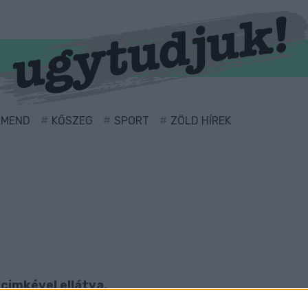
RMEND
KŐSZEG
SPORT
ZÖLD HÍREK
 cimkével ellátva.