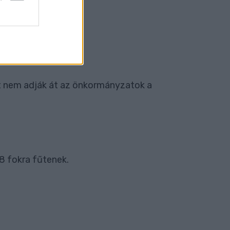
t nem adják át az önkormányzatok a
8 fokra fűtenek.