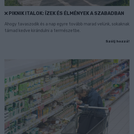
PIKNIK ITALOK: ÍZEK ÉS ÉLMÉNYEK A SZABADBAN
Ahogy tavaszodik és a nap egyre tovább marad velünk, sokaknak
támad kedve kirándulni a természetbe.
Szólj hozzá!