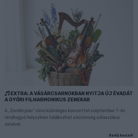
EXTRA: A VÁSÁRCSARNOKBAN NYITJA ÚJ ÉVADÁT
A GYŐRI FILHARMONIKUS ZENEKAR
A „Zenélő piac” című különleges koncerttel szeptember 7-én
rendhagyó helyszínen találkozhat a közönség a klasszikus
zenével.
Szólj hozzá!