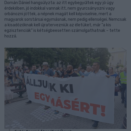
Domán Dániel hangsúlyzta: az itt egybegyűltek egy jó ügy
érdekében, jó indokkal vannak itt, nem gyurcsányozni vagy
orbánozni jöttek, a népnek magát kell képviselnie, mert a
magyarok sorstársai egymásnak, nem pedig ellenségei. Nemcsak
a kisadózóknak kell újratervezniük az életüket, már "a kis
egzisztenciák" is kétségbeesetten számolgathatnak – tette
hozzá.