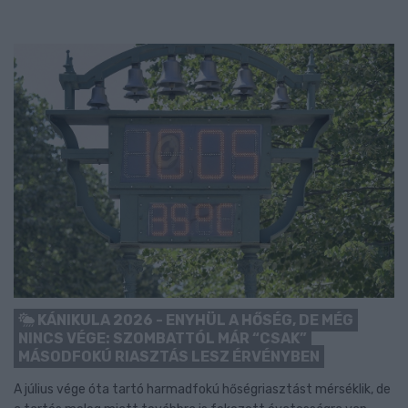
KÁNIKULA 2026 - ENYHÜL A HŐSÉG, DE MÉG
NINCS VÉGE: SZOMBATTÓL MÁR “CSAK”
MÁSODFOKÚ RIASZTÁS LESZ ÉRVÉNYBEN
A július vége óta tartó harmadfokú hőségriasztást mérséklik, de