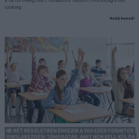
a tartós meleg miatt továbbra is fokozott óvatosságra van
szükség.
Szólj hozzá!
KÉT RÉSZLETBEN ÉRKEZIK A 100 EZER FORINTOS
ISKOLAKEZDÉSI TÁMOGATÁS, AMIT NEM KELL KÜLÖN