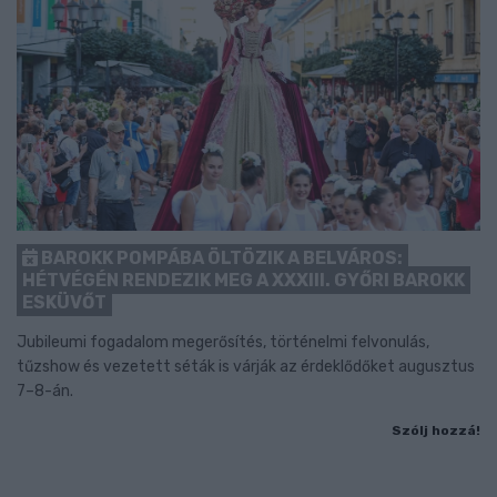
BAROKK POMPÁBA ÖLTÖZIK A BELVÁROS:
HÉTVÉGÉN RENDEZIK MEG A XXXIII. GYŐRI BAROKK
ESKÜVŐT
Jubileumi fogadalom megerősítés, történelmi felvonulás,
tűzshow és vezetett séták is várják az érdeklődőket augusztus
7–8-án.
Szólj hozzá!