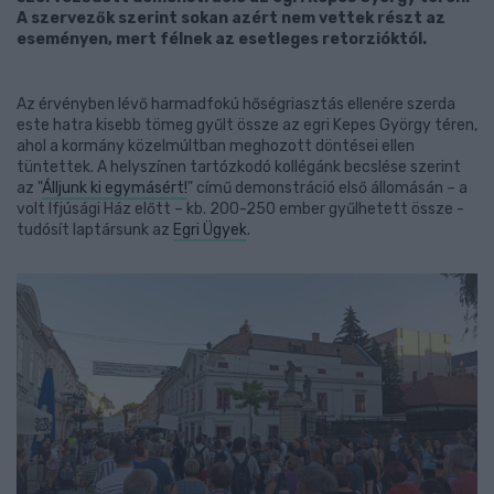
A szervezők szerint sokan azért nem vettek részt az
eseményen, mert félnek az esetleges retorzióktól.
Az érvényben lévő harmadfokú hőségriasztás ellenére szerda
este hatra kisebb tömeg gyűlt össze az egri Kepes György téren,
ahol a kormány közelmúltban meghozott döntései ellen
tüntettek. A helyszínen tartózkodó kollégánk becslése szerint
az "
Álljunk ki egymásért!
" című demonstráció első állomásán – a
volt Ifjúsági Ház előtt – kb. 200-250 ember gyűlhetett össze -
tudósít laptársunk az
Egri Ügyek
.