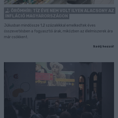
ÖRÖMHÍR: TÍZ ÉVE NEM VOLT ILYEN ALACSONY AZ
INFLÁCIÓ MAGYARORSZÁGON
Júliusban mindössze 1,2 százalékkal emelkedtek éves
összevetésben a fogyasztói árak, miközben az élelmiszerek ára
már csökkent.
Szólj hozzá!