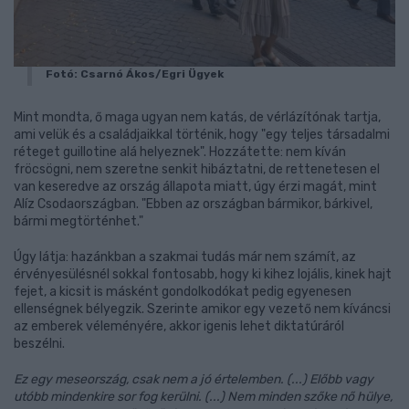
Fotó: Csarnó Ákos/Egri Ügyek
Mint mondta, ő maga ugyan nem katás, de vérlázítónak tartja,
ami velük és a családjaikkal történik, hogy "egy teljes társadalmi
réteget guillotine alá helyeznek". Hozzátette: nem kíván
fröcsögni, nem szeretne senkit hibáztatni, de rettenetesen el
van keseredve az ország állapota miatt, úgy érzi magát, mint
Alíz Csodaországban. "Ebben az országban bármikor, bárkivel,
bármi megtörténhet."
Úgy látja: hazánkban a szakmai tudás már nem számít, az
érvényesülésnél sokkal fontosabb, hogy ki kihez lojális, kinek hajt
fejet, a kicsit is másként gondolkodókat pedig egyenesen
ellenségnek bélyegzik. Szerinte amikor egy vezető nem kíváncsi
az emberek véleményére, akkor igenis lehet diktatúráról
beszélni.
Ez egy meseország, csak nem a jó értelemben. (...) Előbb vagy
utóbb mindenkire sor fog kerülni. (...) Nem minden szőke nő hülye,