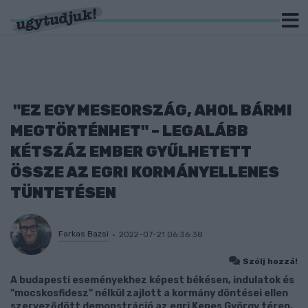
"EZ EGY MESEORSZÁG, AHOL BÁRMI
MEGTÖRTÉNHET" – LEGALÁBB
KÉTSZÁZ EMBER GYŰLHETETT
ÖSSZE AZ EGRI KORMÁNYELLENES
TÜNTETÉSEN
Farkas Bazsi
2022-07-21 06:36:38
Szólj hozzá!
A budapesti eseményekhez képest békésen, indulatok és
"mocskosfidesz" nélkül zajlott a kormány döntései ellen
szerveződött demonstráció az egri Kepes György téren.