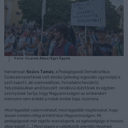
Fotó: Csarnó Ákos/Egri Ügyek
Hamarosan
Szűcs Tamás
, a Pedagógusok Demokratikus
Szakszervezetének volt elnöke (jelenleg regionális ügyvivője) is
szót kapott, aki szenvedélyes, forradalmi hevületű
felszólalásában arról beszélt: rendkívül dühítőnek és egyben
szörnyűnek tartja, hogy Magyarországon az embereket
mennyire nem érdekli a másik ember baja, nyomora.
Most legalább valami elindult, most legalább megtanuljuk, hogy
lassan minden réteg érintett lesz Magyarországon. Mi,
pedagógusok már régóta nyavalygunk, az egészségügy is hosszú
ideje kiabál. (...) Most éppen a vállalkozók jelentős részének