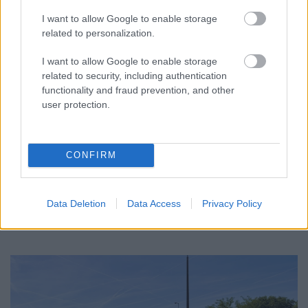
I want to allow Google to enable storage
related to personalization.
I want to allow Google to enable storage
related to security, including authentication
functionality and fraud prevention, and other
user protection.
NEM VÁRT HELYEN IS OKOZHAT PROBLÉMÁKAT AZ
EXTRÉM HŐSÉG: A TALAJKÖZELI ÓZON AZ ÚJ
VESZÉLYFORRÁS
CONFIRM
A forró, napos időjárás kedvez a talajközeli ózon kialakulásának,
amely irritálhatja a légutakat, ronthatja a tüdő működését és
különösen veszélyes lehet a krónikus betegek számára.
Data Deletion
Data Access
Privacy Policy
Szólj hozzá!