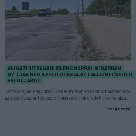
IGAZI RITKASÁG: KILENC NAPPAL KORÁBBAN
NYITJÁK MEG A FELÚJÍTÁS ALATT ÁLLÓ HECSEI ÚTI
FELÜLJÁRÓT
Hétfőn hajnali négy órától ismét minden közlekedő használhatja
az átkelőt, az autóbuszok is visszatérnek eredeti útvonalukra.
Szólj hozzá!