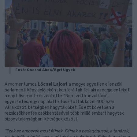
Fotó: Csarnó Ákos/Egri Ügyek
A momentumos
Lőcsei Lajost
a megye egyetlen ellenzéki
parlamenti képviselőjeként konferálták fel, aki a megjelenteket
a nap hőseiként köszöntötte. "Nem volt konzultáció,
egyeztetés, egy nap alatt kitaszítottak közel 400 ezer
vállalkozót, kétségben hagyták őket. És ezt követően a
rezsicsökkentés csökkentésével több millió embert hagytak
bizonytalanságban, kétségek között.
"Ezek az emberek most félnek. Félnek a pedagógusok, a tanárok,
az óvónők, a fodrászok, a pékek és a cukrászok. Félnek, mert nem