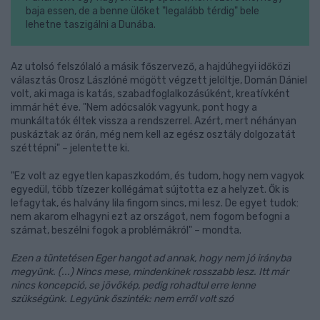
baja essen, de a benne ülőket "legalább térdig" bele
lehetne taszigálni a Dunába.
Az utolsó felszólaló a másik főszervező, a hajdúhegyi időközi
választás Orosz Lászlóné mögött végzett jelöltje, Domán Dániel
volt, aki maga is katás, szabadfoglalkozásúként, kreatívként
immár hét éve. "Nem adócsalók vagyunk, pont hogy a
munkáltatók éltek vissza a rendszerrel. Azért, mert néhányan
puskáztak az órán, még nem kell az egész osztály dolgozatát
széttépni" – jelentette ki.
"Ez volt az egyetlen kapaszkodóm, és tudom, hogy nem vagyok
egyedül, több tízezer kollégámat sújtotta ez a helyzet. Ők is
lefagytak, és halvány lila fingom sincs, mi lesz. De egyet tudok:
nem akarom elhagyni ezt az országot, nem fogom befogni a
számat, beszélni fogok a problémákról" – mondta.
Ezen a tüntetésen Eger hangot ad annak, hogy nem jó irányba
megyünk. (...) Nincs mese, mindenkinek rosszabb lesz. Itt már
nincs koncepció, se jövőkép, pedig rohadtul erre lenne
szükségünk. Legyünk őszinték: nem erről volt szó