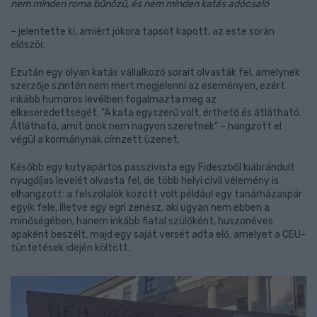
nem minden roma bűnözű, és nem minden katás adócsaló
– jelentette ki, amiért jókora tapsot kapott, az este során
először.
Ezután egy olyan katás vállalkozó sorait olvasták fel, amelynek
szerzője szintén nem mert megjelenni az eseményen, ezért
inkább humoros levélben fogalmazta meg az
elkeseredettségét. "A kata egyszerű volt, érthető és átlátható.
Átlátható, amit önök nem nagyon szeretnek" – hangzott el
végül a kormánynak címzett üzenet.
Később egy kutyapártos passzivista egy Fideszből kiábrándult
nyugdíjas levelét olvasta fel, de több helyi civil vélemény is
elhangzott: a felszólalók között volt például egy tanárházaspár
egyik fele, illetve egy egri zenész, aki ugyan nem ebben a
minőségében, hanem inkább fiatal szülőként, huszonéves
apaként beszélt, majd egy saját versét adta elő, amelyet a CEU-
tüntetések idején költött.