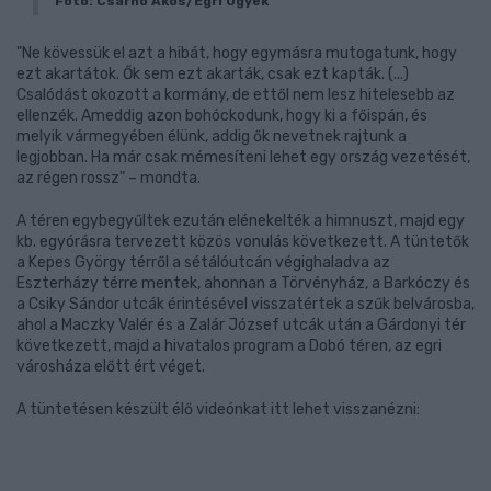
Fotó: Csarnó Ákos/Egri Ügyek
"Ne kövessük el azt a hibát, hogy egymásra mutogatunk, hogy
ezt akartátok. Ők sem ezt akarták, csak ezt kapták. (...)
Csalódást okozott a kormány, de ettől nem lesz hitelesebb az
ellenzék. Ameddig azon bohóckodunk, hogy ki a főispán, és
melyik vármegyében élünk, addig ők nevetnek rajtunk a
legjobban. Ha már csak mémesíteni lehet egy ország vezetését,
az régen rossz" – mondta.
A téren egybegyűltek ezután elénekelték a himnuszt, majd egy
kb. egyórásra tervezett közös vonulás következett. A tüntetők
a Kepes György térről a sétálóutcán végighaladva az
Eszterházy térre mentek, ahonnan a Törvényház, a Barkóczy és
a Csiky Sándor utcák érintésével visszatértek a szűk belvárosba,
ahol a Maczky Valér és a Zalár József utcák után a Gárdonyi tér
következett, majd a hivatalos program a Dobó téren, az egri
városháza előtt ért véget.
A tüntetésen készült élő videónkat itt lehet visszanézni: