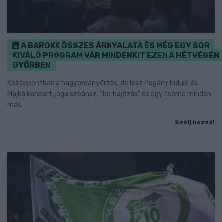
A BAROKK ÖSSZES ÁRNYALATA ÉS MÉG EGY SOR
KIVÁLÓ PROGRAM VÁR MINDENKIT EZEN A HÉTVÉGÉN
GYŐRBEN
Középpontban a hagyományőrzés, de lesz Pogány Induló és
Majka koncert, jóga szeánsz, “borhajózás” és egy csomó minden
más.
Szólj hozzá!