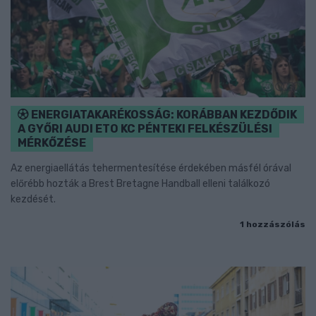
ENERGIATAKARÉKOSSÁG: KORÁBBAN KEZDŐDIK
A GYŐRI AUDI ETO KC PÉNTEKI FELKÉSZÜLÉSI
MÉRKŐZÉSE
Az energiaellátás tehermentesítése érdekében másfél órával
előrébb hozták a Brest Bretagne Handball elleni találkozó
kezdését.
1 hozzászólás