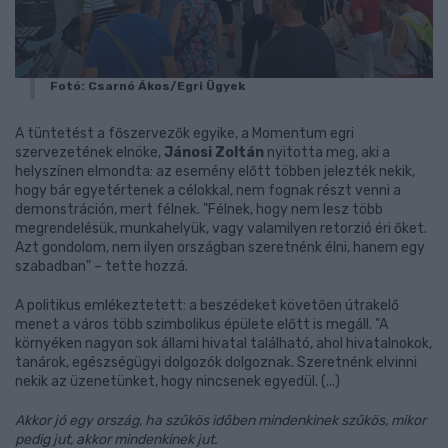
Fotó: Csarnó Ákos/Egri Ügyek
A tüntetést a főszervezők egyike, a Momentum egri
szervezetének elnöke,
Jánosi Zoltán
nyitotta meg, aki a
helyszínen elmondta: az esemény előtt többen jelezték nekik,
hogy bár egyetértenek a célokkal, nem fognak részt venni a
demonstráción, mert félnek. "Félnek, hogy nem lesz több
megrendelésük, munkahelyük, vagy valamilyen retorzió éri őket.
Azt gondolom, nem ilyen országban szeretnénk élni, hanem egy
szabadban" – tette hozzá.
A politikus emlékeztetett: a beszédeket követően útrakelő
menet a város több szimbolikus épülete előtt is megáll. "A
környéken nagyon sok állami hivatal található, ahol hivatalnokok,
tanárok, egészségügyi dolgozók dolgoznak. Szeretnénk elvinni
nekik az üzenetünket, hogy nincsenek egyedül. (...)
Akkor jó egy ország, ha szűkös időben mindenkinek szűkös, mikor
pedig jut, akkor mindenkinek jut.