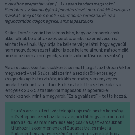
nyakához szegeztek kést. (...) Lassan kezdem megszokni.
Szerintem az állampolgárok jelentős részét nem érdekli, leszarja a
másikat, amíg őt nem érinti a saját bőrén keresztül. És ez a
legundorítóbb dolgok egyike, amit tapasztalok!
Szűcs Tamás szerint hatalmas hiba, hogy az emberek csak
akkor állnak be a tiltakozók sorába, amikor személyesen is
érintetté válnak. Úgy látja: be kellene végre látni, hogy egyedül
nem megy, éppen ezért akkor is oda kellene állnunk mások mellé,
amikor az nem a mi ügyünk, valódi szolidaritásra van szükség.
Aki a rezsicsökkentés csökkentése miatt jajgat, azt Orbán Viktor
megvezeti – véli Szűcs, aki szerint a rezsicsökkentés egy
közgazdasági katasztrófa, inkább normális, versenyképes
béreket kellene biztosítani. Emlékeztetett: a szlovákok és a
lengyelek 20-25 százalékkal magasabb átlagbérekkel
rendelkeznek, mint a magyarok. "Ez a gyalázat!" – tette hozzá.
Ezután arra is kitért: végtelenjül unja már, amit a kormány
művel, éppen ezért azt kéri az egriektől, hogy amikor majd
eljön az idő, és már nem lesz elég csak a saját városukban
tiltakozni, akkor menjenek el Budapestre, és mivel a
Parlament egy nagyon szép épület, nem szeretné, hogy