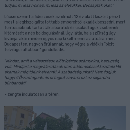
tudják, mi lesz holnap, mi lesz az életükkel. Becsapták őket."
Lőcsei szerint a fideszesek az elmúlt 12 év alatt kiszórt pénzt
most a legkiszolgáltatottabb emberektől akarják beszedni, mert
fontosabbnak tartották a barátok és családtagok zsebeinek
kitömését a nép boldogulásánál. Úgy látja, ha a szükség úgy
kívánja, akár minden egyes nap ki kell menni az utcára, mint
Budapesten, nagyon örül annak, hogy végre a vidék is "picit
felvilágosultabban" gondolkodik.
"Mindaz, amit a választások előtt ígértek számunkra, hazugság
volt. Mindjárt a megválasztásuk után adóemeléssel kezdtek! Mit
akarnak még tőlünk elvenni? A szabadságunkat? Nem fogjuk
hagyni! Összefogunk, és el fogjuk zavarni ezt az oligarcha
bűnbandát!"
– zengte indulatosan a téren.