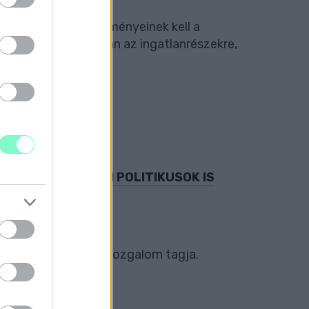
 mert a város intézményeinek kell a
ita, hogy szükség van az ingatlanrészekre,
LOMÁS DOLGOZÓIT
MAT, VAS MEGYEI POLITIKUSOK IS
polgármestere is a mozgalom tagja.