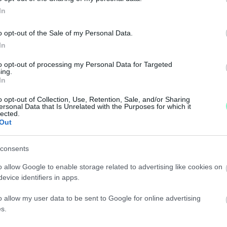
In
lakásra a kőszegi önkormányzat. A cserére szükség van,
egközelítése is javulna. A városban nem is arról van v
o opt-out of the Sale of my Personal Data.
ni.
In
to opt-out of processing my Personal Data for Targeted
 KÁLMÁN FELKÖSZÖNTÖTTÉK A SÁRVÁRI MENTŐÁL
ing.
In
o opt-out of Collection, Use, Retention, Sale, and/or Sharing
öszönték meg a mentők emberfeletti munkáját.
ersonal Data that Is Unrelated with the Purposes for which it
lected.
Out
I VÁLASZ NÉVEN ALAPÍTOTTAK POLITIKAI MOZGAL
consents
o allow Google to enable storage related to advertising like cookies on
evice identifiers in apps.
elő, és a Mihátsiné Dózsa Hajnalka Ostffyasszonyfa 
o allow my user data to be sent to Google for online advertising
s.
IK