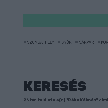
SZOMBATHELY
GYŐR
SÁRVÁR
KÖ
KERESÉS
26 hír találató a(z) "Rába Kálmán" cim