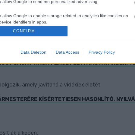
to allow Google to send me personalized advertising.
ezetője is kilép a pártból.
o allow Google to enable storage related to analytics like cookies on
evice identifiers in apps.
I ÉRTÉKKÉ VÁLASZTOTTA A VAS NÉPÉT A FIDESZ
CONFIRM
o allow Google to enable storage related to functionality of the website
n?
Data Deletion
Data Access
Privacy Policy
o allow Google to enable storage related to personalization.
HOGY SAJÁT MAGA MÉRJE FEL A MAGYAR VIDÉKI 
o allow Google to enable storage related to security, including
cation functionality and fraud prevention, and other user protection.
lgozik, amely javítaná a vidékiek életét.
ÁRMESTERÉRE KÍSÉRTETIESEN HASONLÍTÓ, NYILVÁ
sítják a képen.