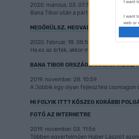
I want 
2020. március. 03. 07:58
Bana Tibor után a párt összes Vas megyei v
I want t
web or d
MEGŐRÜLSZ, MEGVADULSZ: VAS MEGYE
I want t
2020. február. 18. 08:53
or app.
Ha ez az érték, akkor mi lehet az értéktele
I want t
BANA TIBOR ORSZÁGJÁRÁSRA INDUL, 
I want t
authenti
2019. november. 28. 10:59
A Jobbik egy olyan fejlesztési csomagon do
MI FOLYIK ITT? KŐSZEG KORÁBBI POLG
FOTÓ AZ INTERNETRE
2019. november. 03. 11:56
Többen egyértelműen Huber Lászlót azono