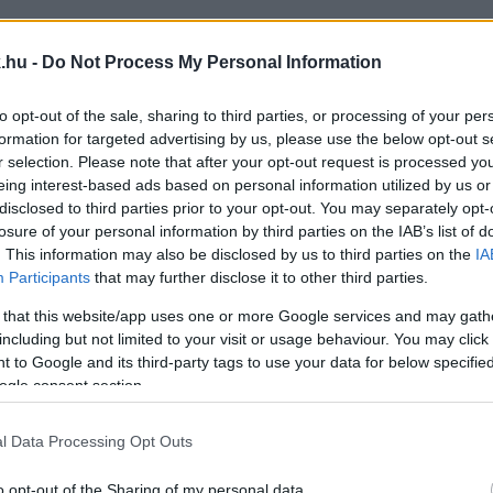
 EZER FORINTOT, KEVY ALBERT 2 MILLIÓ 652 EZE
.hu -
Do Not Process My Personal Information
őinek vagyonnyilatkozatait. Majthényi László elnök ta
to opt-out of the sale, sharing to third parties, or processing of your per
formation for targeted advertising by us, please use the below opt-out s
r selection. Please note that after your opt-out request is processed y
eing interest-based ads based on personal information utilized by us or
 VAS MEGYEI KÖZGYŰLÉSBEN
disclosed to third parties prior to your opt-out. You may separately opt-
losure of your personal information by third parties on the IAB’s list of
. This information may also be disclosed by us to third parties on the
IA
etben.
Participants
that may further disclose it to other third parties.
 that this website/app uses one or more Google services and may gath
ELL, HOGY MEGÉLJEN A KŐSZEGI POLGÁRMESTER
including but not limited to your visit or usage behaviour. You may click 
 to Google and its third-party tags to use your data for below specifi
ogle consent section.
kozatait. Van, aki 47 ezer forintos fizetést vallott be,
l Data Processing Opt Outs
BB ELCSERÉLT EGY LAKÁST A KŐSZEGI ÖNKORMÁNY
o opt-out of the Sharing of my personal data.