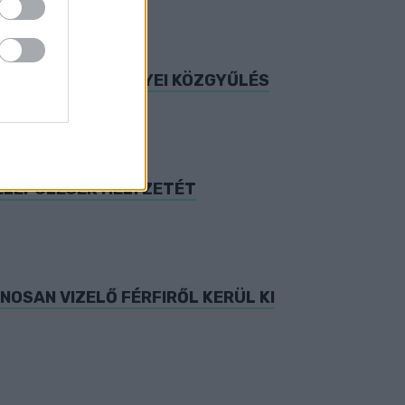
ES TÖBBSÉGŰ MEGYEI KÖZGYŰLÉS
TELEPÜLÉSEK HELYZETÉT
NOSAN VIZELŐ FÉRFIRŐL KERÜL KI