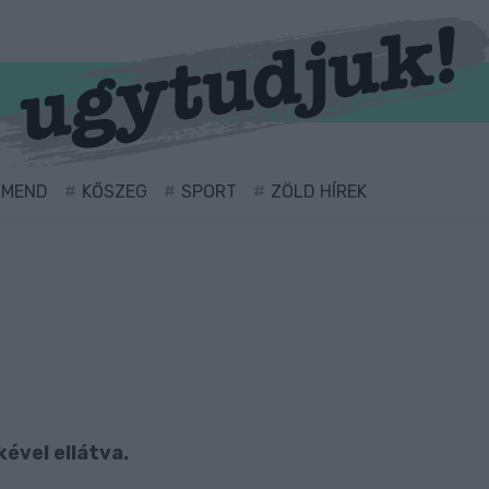
RMEND
KŐSZEG
SPORT
ZÖLD HÍREK
kével ellátva.