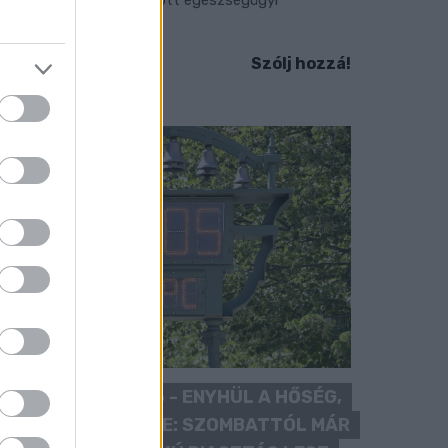
llátásokat.
Szólj hozzá!
KÁNIKULA 2026 - ENYHÜL A HŐSÉG,
DE MÉG NINCS VÉGE: SZOMBATTÓL MÁR