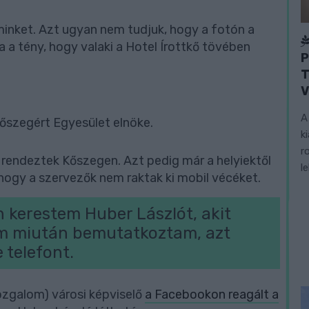
nket. Azt ugyan nem tudjuk, hogy a fotón a
 a tény, hogy valaki a Hotel Írottkő tövében
P
T
V
A
őszegért Egyesület elnöke.
k
r
rendeztek Kőszegen. Azt pedig már a helyiektől
l
 hogy a szervezők nem raktak ki mobil vécéket.
 kerestem Huber Lászlót, akit
ám miután bemutatkoztam, azt
e telefont.
zgalom) városi képviselő
a Facebookon reagált a