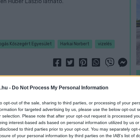
pen Huber László látható.
ogás Kőszegért Egyesület
Harkai Norbert
vizelés
.hu -
Do Not Process My Personal Information
to opt-out of the sale, sharing to third parties, or processing of your per
H
formation for targeted advertising by us, please use the below opt-out s
h
r selection. Please note that after your opt-out request is processed y
v
eing interest-based ads based on personal information utilized by us or
disclosed to third parties prior to your opt-out. You may separately opt-
losure of your personal information by third parties on the IAB’s list of