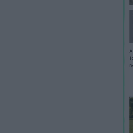
A
f
n