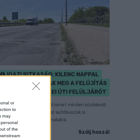
IGAZI RITKASÁG: KILENC NAPPAL
KORÁBBAN NYITJÁK MEG A FELÚJÍTÁS
ALATT ÁLLÓ HECSEI ÚTI FELÜLJÁRÓT
sonal or
étfőn hajnali négy órától ismét minden közlekedő
ection to
asználhatja az átkelőt, az autóbuszok is
ou may
isszatérnek eredeti útvonalukra.
 personal
out of the
Szólj hozzá!
 downstream