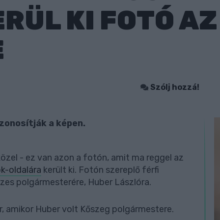
RÜL KI FOTÓ AZ
E
Szólj hozzá!
onosítják a képen.
közel - ez van azon a fotón, amit ma reggel az
k-oldalára
került ki. Fotón szereplő férfi
eszes polgármesterére, Huber Lászlóra.
r, amikor Huber volt Kőszeg polgármestere.