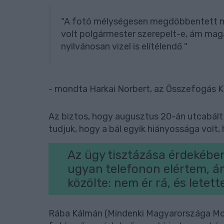
"A fotó mélységesen megdöbbentett mi
volt polgármester szerepelt-e, ám maga
nyilvánosan vizel is elítélendő "
- mondta Harkai Norbert, az Összefogás K
Az biztos, hogy augusztus 20-án utcabált 
tudjuk, hogy a bál egyik hiányossága volt,
Az ügy tisztázása érdekében
ugyan telefonon elértem, 
közölte: nem ér rá, és letett
Rába Kálmán (Mindenki Magyarországa Mo