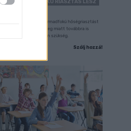
“CSAK” MÁSODFOKÚ RIASZTÁS LESZ
ÉRVÉNYBEN
 július vége óta tartó harmadfokú hőségriasztást
érséklik, de a tartós meleg miatt továbbra is
okozott óvatosságra van szükség.
Szólj hozzá!