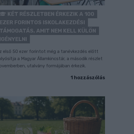
KÉT RÉSZLETBEN ÉRKEZIK A 100
EZER FORINTOS ISKOLAKEZDÉSI
TÁMOGATÁS, AMIT NEM KELL KÜLÖN
IGÉNYELNI
z első 50 ezer forintot még a tanévkezdés előtt
olyósítja a Magyar Államkincstár, a második részlet
ovemberben, utalvány formájában érkezik.
1 hozzászólás