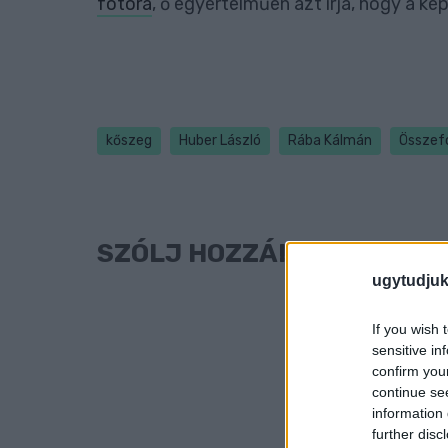
fotóra
, ő egyértelműen azt írja, hogy a ké
kőszeg
Huber László
Rába Kálmán
Összef
SZÓLJ HOZZÁ!
ugytudjuk
If you wish 
sensitive in
confirm you
continue se
information 
further disc