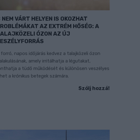
NEM VÁRT HELYEN IS OKOZHAT
ROBLÉMÁKAT AZ EXTRÉM HŐSÉG: A
ALAJKÖZELI ÓZON AZ ÚJ
ESZÉLYFORRÁS
 forró, napos időjárás kedvez a talajközeli ózon
ialakulásának, amely irritálhatja a légutakat,
onthatja a tüdő működését és különösen veszélyes
ehet a krónikus betegek számára.
Szólj hozzá!