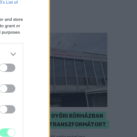
B’s List of
er and store
to grant or
ed purposes
KICSERÉLTÉK A GYŐRI KÓRHÁZBAN
MEGHIBÁSODOTT TRANSZFORMÁTORT
egkezdték az elhalasztott egészségügyi