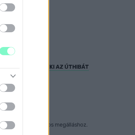
ERBEN JAVÍTJÁK KI AZ ÚTHIBÁT
LEPÉN
ly hiányzik a szabályos megálláshoz.