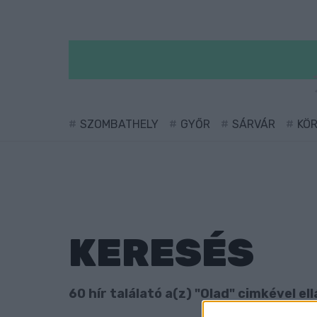
SZOMBATHELY
GYŐR
SÁRVÁR
KÖ
KERESÉS
60 hír találató a(z) "Olad" cimkével ell