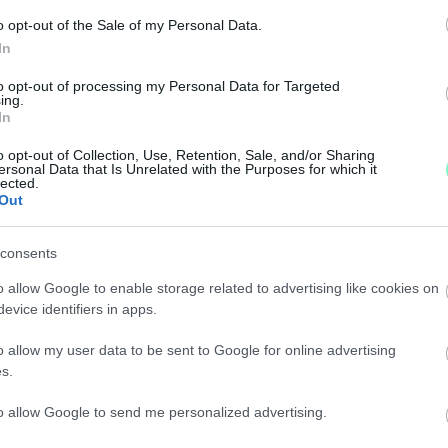
o opt-out of the Sale of my Personal Data.
In
 betölteni.
to opt-out of processing my Personal Data for Targeted
ZÖTTI ELKERÜLŐ DOBBANTÓJÁT
ing.
In
o opt-out of Collection, Use, Retention, Sale, and/or Sharing
ersonal Data that Is Unrelated with the Purposes for which it
ni.
lected.
Out
ÁMON KÖZÖTTI DOBBANTÓNÁL, DE CSAK SZEPTEMB
consents
o allow Google to enable storage related to advertising like cookies on
y közmű süllyedése lehet a gond.
evice identifiers in apps.
LANUL PARKOLÓKAT SZOMBATHELY EGYIK LAKÓTE
o allow my user data to be sent to Google for online advertising
s.
 táblánál töltött éjszaka, egyelőre több száz parkolóhe
to allow Google to send me personalized advertising.