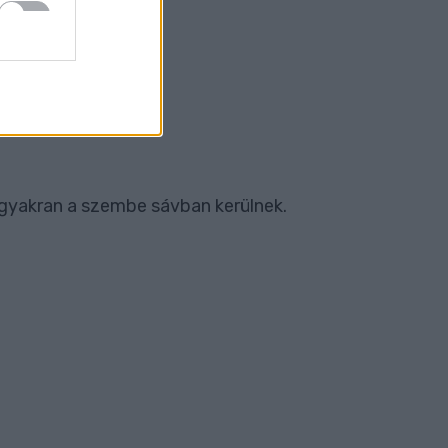
SETBEN
k gyakran a szembe sávban kerülnek.