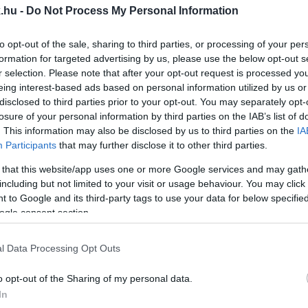
.hu -
Do Not Process My Personal Information
ÚTI SÁRÖMLÉS SZOMBATHELYEN
to opt-out of the sale, sharing to third parties, or processing of your per
formation for targeted advertising by us, please use the below opt-out s
adi domb földrétegét.
r selection. Please note that after your opt-out request is processed y
eing interest-based ads based on personal information utilized by us or
 EL A MENTŐK AZ OLADI KISERDŐBŐL
disclosed to third parties prior to your opt-out. You may separately opt-
losure of your personal information by third parties on the IAB’s list of
. This information may also be disclosed by us to third parties on the
IA
Participants
that may further disclose it to other third parties.
t.
 that this website/app uses one or more Google services and may gath
KAT AZ OLADI LAKÓTELEPEN
including but not limited to your visit or usage behaviour. You may click 
 to Google and its third-party tags to use your data for below specifi
ogle consent section.
űzoltókat. Egy fa deszka kezdett füstölni a tűzhelyen.
l Data Processing Opt Outs
ZOTT ÚTTAL ÖSSZEKÖTVE AZ OLADI LAKÓTELEP 
o opt-out of the Sharing of my personal data.
In