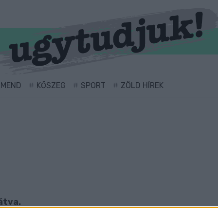
RMEND
KŐSZEG
SPORT
ZÖLD HÍREK
átva.