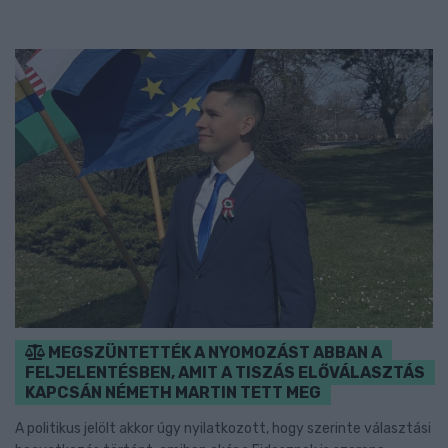
MEGSZÜNTETTÉK A NYOMOZÁST ABBAN A
FELJELENTÉSBEN, AMIT A TISZÁS ELŐVÁLASZTÁS
KAPCSÁN NÉMETH MARTIN TETT MEG
A politikus jelölt akkor úgy nyilatkozott, hogy szerinte választási