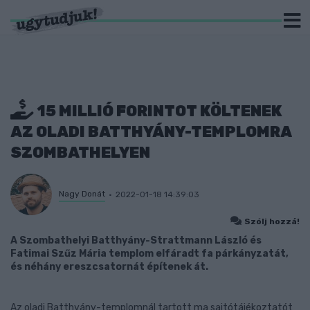
15 MILLIÓ FORINTOT KÖLTENEK
AZ OLADI BATTHYÁNY-TEMPLOMRA
SZOMBATHELYEN
Nagy Donát
2022-01-18 14:39:03
Szólj hozzá!
A Szombathelyi Batthyány-Strattmann László és
Fatimai Szűz Mária templom elfáradt fa párkányzatát,
és néhány ereszcsatornát építenek át.
Az oladi Batthyány-templomnál tartott ma sajtótájékoztatót