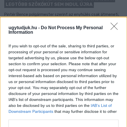
LEGTÖBB SZÖKŐKÚT SEM INDUL ÚJRA
Pintér Bence polgármester szerint az enyhülés csak átmeneti,
ezért az újabb hőhullámra készülve fenntartják a víz- és
energiahasználat csökkentésére hozott városi intézkedéseket.
ugytudjuk.hu -
Do Not Process My Personal
Information
Szólj hozzá!
If you wish to opt-out of the sale, sharing to third parties, or
processing of your personal or sensitive information for
targeted advertising by us, please use the below opt-out
section to confirm your selection. Please note that after your
opt-out request is processed you may continue seeing
interest-based ads based on personal information utilized by
us or personal information disclosed to third parties prior to
your opt-out. You may separately opt-out of the further
disclosure of your personal information by third parties on the
IAB’s list of downstream participants. This information may
also be disclosed by us to third parties on the
IAB’s List of
Downstream Participants
that may further disclose it to other
third parties.