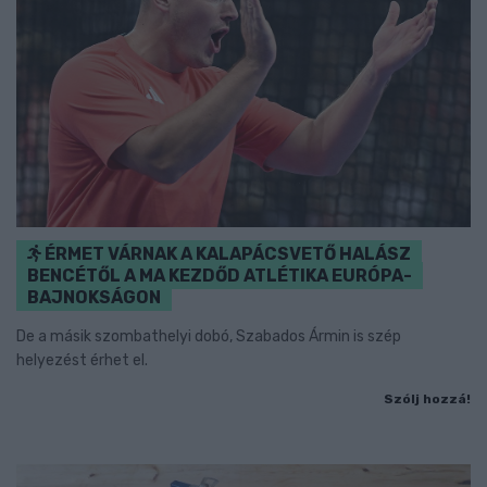
ÉRMET VÁRNAK A KALAPÁCSVETŐ HALÁSZ
BENCÉTŐL A MA KEZDŐD ATLÉTIKA EURÓPA-
BAJNOKSÁGON
De a másik szombathelyi dobó, Szabados Ármin is szép
helyezést érhet el.
Szólj hozzá!