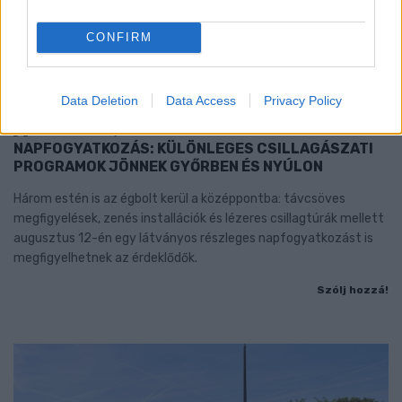
CONFIRM
Data Deletion
Data Access
Privacy Policy
CSILLAGOK, HULLÓCSILLAGOK ÉS
NAPFOGYATKOZÁS: KÜLÖNLEGES CSILLAGÁSZATI
PROGRAMOK JÖNNEK GYŐRBEN ÉS NYÚLON
Három estén is az égbolt kerül a középpontba: távcsöves
megfigyelések, zenés installációk és lézeres csillagtúrák mellett
augusztus 12-én egy látványos részleges napfogyatkozást is
megfigyelhetnek az érdeklődők.
Szólj hozzá!