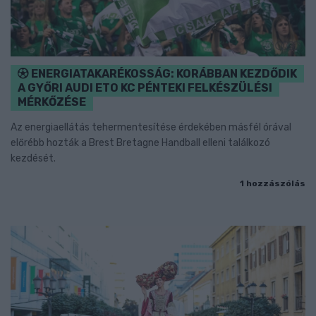
ENERGIATAKARÉKOSSÁG: KORÁBBAN KEZDŐDIK
A GYŐRI AUDI ETO KC PÉNTEKI FELKÉSZÜLÉSI
MÉRKŐZÉSE
Az energiaellátás tehermentesítése érdekében másfél órával
előrébb hozták a Brest Bretagne Handball elleni találkozó
kezdését.
1 hozzászólás