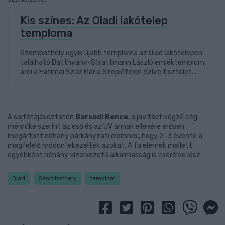
Kis színes: Az Oladi lakótelep
temploma
Szombathely egyik újabb temploma az Olad lakótelepen
található Batthyány-Strattmann László emléktemplom,
ami a Fatimai Szűz Mária Szeplőtelen Szíve tisztelet...
A sajtótájékoztatón
Borsodi Bence
, a javítást végző cég
mérnöke szerint az eső és az UV annak ellenére erősen
megártott néhány párkányzati elemnek, hogy 2-3 évente a
megfelelő módon lekezelték azokat. A fa elemek mellett
egyébként néhány vízelvezető alkalmasság is cserélve lesz.
Olad
Szombathely
templom