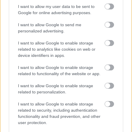
I want to allow my user data to be sent to
Google for online advertising purposes.
NEM VÁRT HELYEN IS OKOZHAT PROBLÉMÁKAT AZ
I want to allow Google to send me
EXTRÉM HŐSÉG: A TALAJKÖZELI ÓZON AZ ÚJ
personalized advertising.
VESZÉLYFORRÁS
I want to allow Google to enable storage
A forró, napos időjárás kedvez a talajközeli ózon kialakulásának,
related to analytics like cookies on web or
amely irritálhatja a légutakat, ronthatja a tüdő működését és
device identifiers in apps.
különösen veszélyes lehet a krónikus betegek számára.
I want to allow Google to enable storage
Szólj hozzá!
related to functionality of the website or app.
I want to allow Google to enable storage
related to personalization.
I want to allow Google to enable storage
related to security, including authentication
functionality and fraud prevention, and other
user protection.