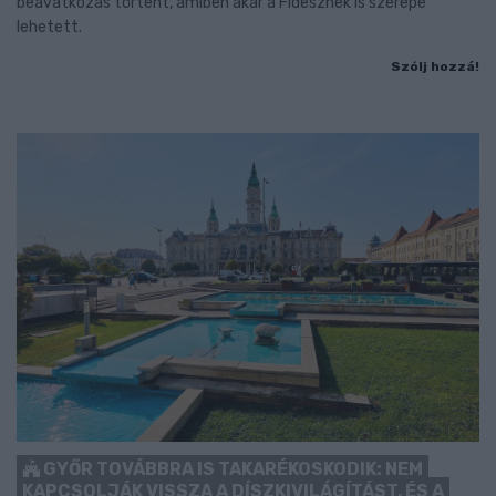
beavatkozás történt, amiben akár a Fidesznek is szerepe
lehetett.
Szólj hozzá!
GYŐR TOVÁBBRA IS TAKARÉKOSKODIK: NEM
KAPCSOLJÁK VISSZA A DÍSZKIVILÁGÍTÁST, ÉS A