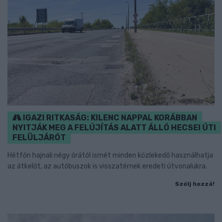
IGAZI RITKASÁG: KILENC NAPPAL KORÁBBAN
NYITJÁK MEG A FELÚJÍTÁS ALATT ÁLLÓ HECSEI ÚTI
FELÜLJÁRÓT
Hétfőn hajnali négy órától ismét minden közlekedő használhatja
az átkelőt, az autóbuszok is visszatérnek eredeti útvonalukra.
Szólj hozzá!