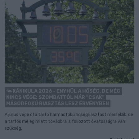
KÁNIKULA 2026 - ENYHÜL A HŐSÉG, DE MÉG
NINCS VÉGE: SZOMBATTÓL MÁR “CSAK”
MÁSODFOKÚ RIASZTÁS LESZ ÉRVÉNYBEN
A július vége óta tartó harmadfokú hőségriasztást mérséklik, de
a tartós meleg miatt továbbra is fokozott óvatosságra van
szükség.