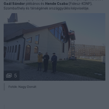
Gaál Sándor
plébános és
Hende Csaba
(Fidesz-KDNP),
Szombathely és térségének országgyűlési képviselője.
5
Fotók: Nagy Donát