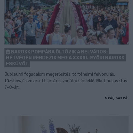
BAROKK POMPÁBA ÖLTÖZIK A BELVÁROS:
HÉTVÉGÉN RENDEZIK MEG A XXXIII. GYŐRI BAROKK
ESKÜVŐT
Jubileumi fogadalom megerősítés, történelmi felvonulás,
tűzshow és vezetett séták is várják az érdeklődőket augusztus
7–8-án.
Szólj hozzá!