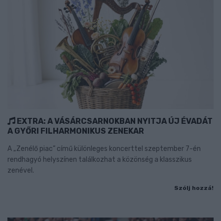
EXTRA: A VÁSÁRCSARNOKBAN NYITJA ÚJ ÉVADÁT
A GYŐRI FILHARMONIKUS ZENEKAR
A „Zenélő piac” című különleges koncerttel szeptember 7-én
rendhagyó helyszínen találkozhat a közönség a klasszikus
zenével.
Szólj hozzá!