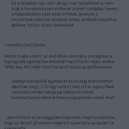
Ez a templom úgy, mint ahogy más templomok is, nem
csak a templomba járó emberek örömét szolgálja, hanem
a településeken ezek olyan értékek, amelyek a
nmezetnek a kincsei, amelyek óvása, amelyek szépítése,
építése fontos, közös feladatunk
– mondta Gaál Sándor.
Hende Csaba szerint az első Orbán-kormány országosan a
legnagyobb egyházi beruházását hajtotta itt végre, amikor
1998-ban 163 millió forinttal járult hozzá az építkezéshez.
Valóban hiánypótló egyházi és közösségi létesítményt
alkottak meg [...]. Ez egy nyitott hely, itt az egész Oladi
városrész minden lakója pártállása és hitbéli
hovatartozása nélkül értékes programokon vehet részt
– jelentette ki az országgyűlési képviselő, majd hozzátette,
hogy az elmúlt 20 évben megérett a javításra az épület fa
szerkezete.