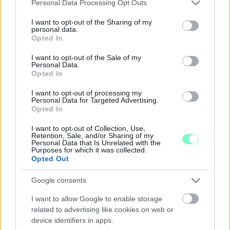
Please note that this website/app uses one or more Google
Personal Data Processing Opt Outs
services and may gather and store information including but
not limited to your visit or usage behaviour. You may click to
I want to opt-out of the Sharing of my
MIT LEHET TENNI, HA A BABA NEM FOGADJA EL A
personal data.
grant or deny consent to Google and its third-party tags to
CUMISÜVEGET?
Opted In
use your data for below specified purposes in below Google
Sok szülő találkozik azzal a helyzettel, hogy a baba egyszerűen
consent section.
I want to opt-out of the Sale of my
elutasítja a cumisüveget.
Personal Data.
Opted In
Szólj hozzá!
I want to opt-out of processing my
Personal Data for Targeted Advertising.
Opted In
I want to opt-out of Collection, Use,
Retention, Sale, and/or Sharing of my
Personal Data that Is Unrelated with the
Purposes for which it was collected.
Opted Out
Google consents
I want to allow Google to enable storage
related to advertising like cookies on web or
device identifiers in apps.