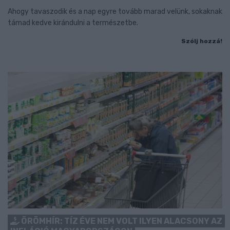
Ahogy tavaszodik és a nap egyre tovább marad velünk, sokaknak
támad kedve kirándulni a természetbe.
Szólj hozzá!
ÖRÖMHÍR: TÍZ ÉVE NEM VOLT ILYEN ALACSONY AZ