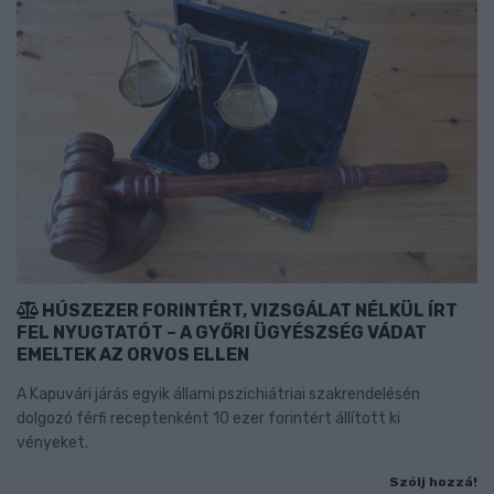
HÚSZEZER FORINTÉRT, VIZSGÁLAT NÉLKÜL ÍRT
FEL NYUGTATÓT – A GYŐRI ÜGYÉSZSÉG VÁDAT
EMELTEK AZ ORVOS ELLEN
A Kapuvári járás egyik állami pszichiátriai szakrendelésén
dolgozó férfi receptenként 10 ezer forintért állított ki
vényeket.
Szólj hozzá!