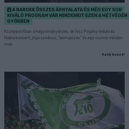
A BAROKK ÖSSZES ÁRNYALATA ÉS MÉG EGY SOR
KIVÁLÓ PROGRAM VÁR MINDENKIT EZEN A HÉTVÉGÉN
GYŐRBEN
Középpontban a hagyományőrzés, de lesz Pogány Induló és
Majka koncert, jóga szeánsz, “borhajózás” és egy csomó minden
más.
Szólj hozzá!