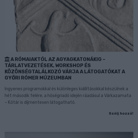
A RÓMAIAKTÓL AZ AGYAGKATONÁKIG –
TÁRLATVEZETÉSEK, WORKSHOP ÉS
KÖZÖNSÉGTALÁLKOZÓ VÁRJA A LÁTOGATÓKAT A
GYŐRI RÓMER MÚZEUMBAN
Ingyenes programokkal és különleges kiállításokkal készülnek a
hét második felére, a hőségriadó idején ráadásul a Várkazamata
– Kőtár is díjmentesen látogatható.
Szólj hozzá!