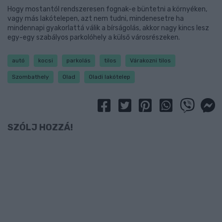
Hogy mostantól rendszeresen fognak-e büntetni a környéken,
vagy más lakótelepen, azt nem tudni, mindenesetre ha
mindennapi gyakorlattá válik a bírságolás, akkor nagy kincs lesz
egy-egy szabályos parkolóhely a külső városrészeken.
autó
kocsi
parkolás
tilos
Várakozni tilos
Szombathely
Olad
Oladi lakótelep
SZÓLJ HOZZÁ!