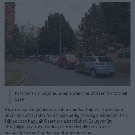
Itt történt a bírságolás, a tábla után már 20 ezer forintot kell
fizetni.
A lakótelepen egyébként valóban minden talpalattnyi helyen
állnak az autók, több tucatnyian pedig tényleg a Várakozni tilos
táblák után hagyják éjszakára a kocsijukat. De ugyanígy
elfoglalják az autók minden utca szélét, illetve a közeli
bevásárlóközpont parkolójának egy részét is.