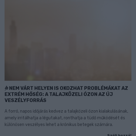
NEM VÁRT HELYEN IS OKOZHAT PROBLÉMÁKAT AZ
EXTRÉM HŐSÉG: A TALAJKÖZELI ÓZON AZ ÚJ
VESZÉLYFORRÁS
A forró, napos időjárás kedvez a talajközeli ózon kialakulásának,
amely irritálhatja a légutakat, ronthatja a tüdő működését és
különösen veszélyes lehet a krónikus betegek számára.
Szólj hozzá!