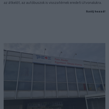
az átkelőt, az autóbuszok is visszatérnek eredeti útvonalukra.
Szólj hozzá!