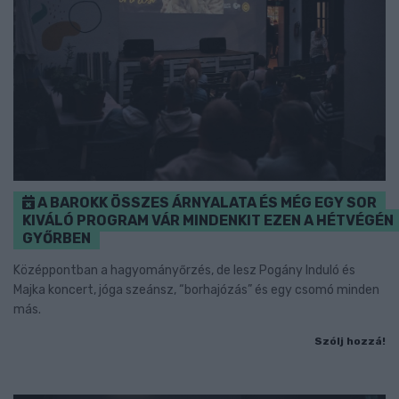
A BAROKK ÖSSZES ÁRNYALATA ÉS MÉG EGY SOR
KIVÁLÓ PROGRAM VÁR MINDENKIT EZEN A HÉTVÉGÉN
GYŐRBEN
Középpontban a hagyományőrzés, de lesz Pogány Induló és
Majka koncert, jóga szeánsz, “borhajózás” és egy csomó minden
más.
Szólj hozzá!