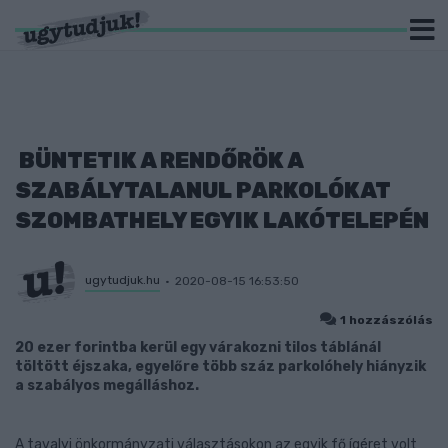
BÜNTETIK A RENDŐRÖK A
SZABÁLYTALANUL PARKOLÓKAT
SZOMBATHELY EGYIK LAKÓTELEPÉN
ugytudjuk.hu
2020-08-15 16:53:50
1 hozzászólás
20 ezer forintba kerül egy várakozni tilos táblánál
töltött éjszaka, egyelőre több száz parkolóhely hiányzik
a szabályos megálláshoz.
A tavalyi önkormányzati választásokon az egyik fő ígéret volt