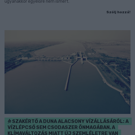
ugyanakkor egyelőre nem ismert.
Szólj hozzá!
SZAKÉRTŐ A DUNA ALACSONY VÍZÁLLÁSÁRÓL: A
VÍZLÉPCSŐ SEM CSODASZER ÖNMAGÁBAN, A
KLÍMAVÁLTOZÁS MIATT ÚJ SZEMLÉLETRE VAN