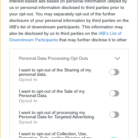
interest-based ads based on personal information utilized by
us or personal information disclosed to third parties prior to
your opt-out. You may separately opt-out of the further
disclosure of your personal information by third parties on the
IAB’s list of downstream participants. This information may
also be disclosed by us to third parties on the
IAB’s List of
KÉT RÉSZLETBEN ÉRKEZIK A 100 EZER FORINTOS
ISKOLAKEZDÉSI TÁMOGATÁS, AMIT NEM KELL KÜLÖN
Downstream Participants
that may further disclose it to other
IGÉNYELNI
third parties.
Please note that this website/app uses one or more Google
Az első 50 ezer forintot még a tanévkezdés előtt folyósítja a
Personal Data Processing Opt Outs
services and may gather and store information including but
Magyar Államkincstár, a második részlet novemberben, utalvány
not limited to your visit or usage behaviour. You may click to
I want to opt-out of the Sharing of my
formájában érkezik.
personal data.
grant or deny consent to Google and its third-party tags to
Opted In
1 hozzászólás
use your data for below specified purposes in below Google
consent section.
I want to opt-out of the Sale of my
Personal Data.
Opted In
I want to opt-out of processing my
Personal Data for Targeted Advertising.
Opted In
I want to opt-out of Collection, Use,
Retention, Sale, and/or Sharing of my