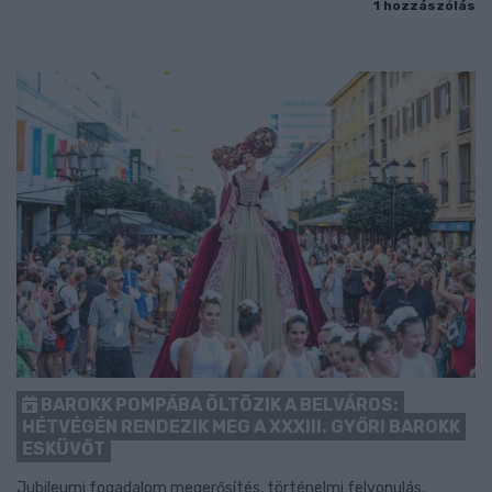
1 hozzászólás
BAROKK POMPÁBA ÖLTÖZIK A BELVÁROS:
HÉTVÉGÉN RENDEZIK MEG A XXXIII. GYŐRI BAROKK
ESKÜVŐT
Jubileumi fogadalom megerősítés, történelmi felvonulás,