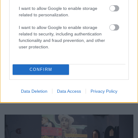
I want to allow Google to enable storage
related to personalization.
I want to allow Google to enable storage
related to security, including authentication
functionality and fraud prevention, and other
user protection.
ÖRÖMHÍR: TÍZ ÉVE NEM VOLT ILYEN ALACSONY AZ
INFLÁCIÓ MAGYARORSZÁGON
CONFIRM
Júliusban mindössze 1,2 százalékkal emelkedtek éves
összevetésben a fogyasztói árak, miközben az élelmiszerek ára
már csökkent.
Data Deletion
Data Access
Privacy Policy
Szólj hozzá!