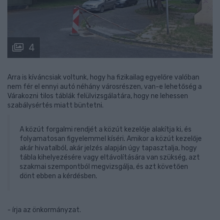
4
Arra is kíváncsiak voltunk, hogy ha fizikailag egyelőre valóban
nem fér el ennyi autó néhány városrészen, van-e lehetőség a
Várakozni tilos táblák felülvizsgálatára, hogy ne lehessen
szabálysértés miatt büntetni.
A közút forgalmi rendjét a közút kezelője alakítja ki, és
folyamatosan figyelemmel kíséri. Amikor a közút kezelője
akár hivatalból, akár jelzés alapján úgy tapasztalja, hogy
tábla kihelyezésére vagy eltávolítására van szükség, azt
szakmai szempontból megvizsgálja, és azt követően
dönt ebben a kérdésben.
- írja az önkormányzat.