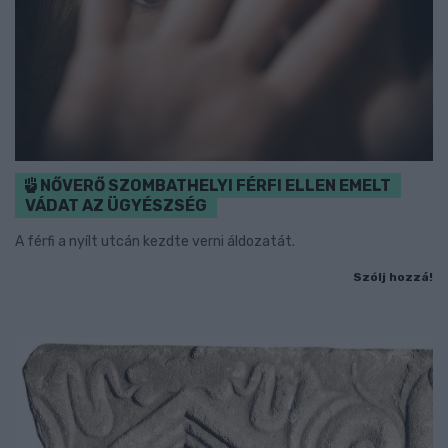
NŐVERŐ SZOMBATHELYI FÉRFI ELLEN EMELT
VÁDAT AZ ÜGYÉSZSÉG
A férfi a nyílt utcán kezdte verni áldozatát.
Szólj hozzá!