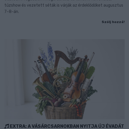
tűzshow és vezetett séták is várják az érdeklődőket augusztus
7–8-án.
Szólj hozzá!
EXTRA: A VÁSÁRCSARNOKBAN NYITJA ÚJ ÉVADÁT