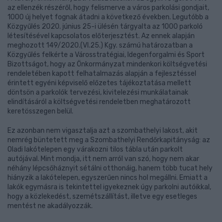
az ellenzék részéről, hogy felismerve a város parkolási gondjait,
1000 új helyet fognak átadni a következő években. Legutóbb a
Közgyűlés 2020. június 25-i ülésén tárgyalta az 1000 parkoló
létesítésével kapcsolatos előterjesztést. Az ennek alapján
meghozott 149/2020.(VI.25.) Kgy. számú határozatban a
Közgyűlés felkérte a Városstratégiai, Idegenforgalmi és Sport
Bizottságot, hogy az Önkormányzat mindenkori költségvetési
rendeletében kapott felhatalmazás alapján a fejlesztéssel
érintett egyéni képviselő előzetes tájékoztatása mellett
döntsön a parkolók tervezési, kivitelezési munkálatainak
elindításáról a költségvetési rendeletben meghatározott
keretösszegen belül.
Ez azonban nem vigasztalja azt a szombathelyi lakost, akit
nemrég büntetett meg a Szombathelyi Rendőrkapitányság: az
Oladi lakótelepen egy várakozni tilos tábla után parkolt
autójával. Mint mondja, itt nem arról van szó, hogy nem akar
néhány lépcsőháznyit sétálni otthonáig, hanem több tucat hely
hiányzik a lakótelepen, egyszerűen nincs hol megállni. Emiatt a
lakók egymásra is tekintettel igyekeznek úgy parkolni autóikkal,
hogy a közlekedést, szemétszállítást, illetve egy esetleges
mentést ne akadályozzák.