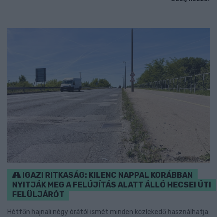
IGAZI RITKASÁG: KILENC NAPPAL KORÁBBAN
NYITJÁK MEG A FELÚJÍTÁS ALATT ÁLLÓ HECSEI ÚTI
FELÜLJÁRÓT
Hétfőn hajnali négy órától ismét minden közlekedő használhatja