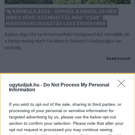
KÁNIKULA 2026 - ENYHÜL A HŐSÉG, DE MÉG
NINCS VÉGE: SZOMBATTÓL MÁR “CSAK”
MÁSODFOKÚ RIASZTÁS LESZ ÉRVÉNYBEN
A július vége óta tartó harmadfokú hőségriasztást mérséklik, de
a tartós meleg miatt továbbra is fokozott óvatosságra van
szükség.
Szólj hozzá!
ugytudjuk.hu -
Do Not Process My Personal
Information
If you wish to opt-out of the sale, sharing to third parties, or
processing of your personal or sensitive information for
targeted advertising by us, please use the below opt-out
section to confirm your selection. Please note that after your
opt-out request is processed you may continue seeing