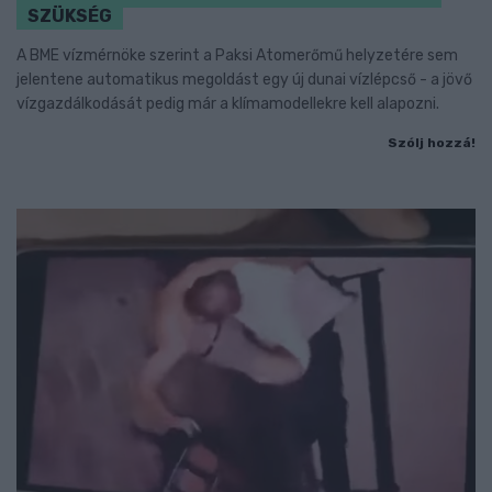
SZÜKSÉG
A BME vízmérnöke szerint a Paksi Atomerőmű helyzetére sem
jelentene automatikus megoldást egy új dunai vízlépcső - a jövő
vízgazdálkodását pedig már a klímamodellekre kell alapozni.
Szólj hozzá!