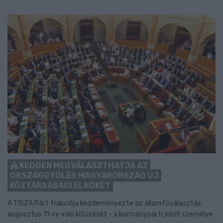
KEDDEN MEGVÁLASZTHATJA AZ
ORSZÁGGYŰLÉS MAGYARORSZÁG ÚJ
KÖZTÁRSASÁGI ELNÖKÉT
A TISZA Párt frakciója kezdeményezte az államfőválasztás
augusztus 11-re való kitűzését - a kormánypárti jelölt személye