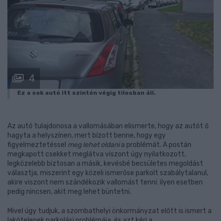
4
Ez a sok autó itt szintén végig tilosban áll.
Az autó tulajdonosa a vallomásában elismerte, hogy az autót ő
hagyta a helyszínen, mert bízott benne, hogy egy
figyelmeztetéssel
meg lehet oldani
a problémát. A postán
megkapott csekket meglátva viszont úgy nyilatkozott,
legközelebb biztosan a másik, kevésbé becsületes megoldást
választja, miszerint egy közeli ismerőse parkolt szabálytalanul,
akire viszont nem szándékozik vallomást tenni: ilyen esetben
pedig nincsen, akit meg lehet büntetni.
Mivel úgy tudjuk, a szombathelyi önkormányzat előtt is ismert a
lakótelepek parkolási problémája, és azt kéri a