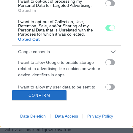
I want to opt-out of processing my
NYÍLT LEVÉLBEN KÖVETELI A PDSZ AZ ISKOLÁK
Personal Data for Targeted Advertising.
ZÁRVATARTÁSÁT ÉS A SZÜLŐKNEK JÁRÓ
Opted In
BÉRTÁMOGATÁST
I want to opt-out of Collection, Use,
2021. Április. 09. 19:53
Retention, Sale, and/or Sharing of my
Personal Data that Is Unrelated with the
Megkérdezték a miniszterelnöktől, hogy miért lehet nagyobb
Purposes for which it was collected.
zsúfoltság az iskolákban, mint a boltokban.
Opted Out
MARUZSA ZOLTÁN: MINDEN KÉSZEN ÁLL AZ
ISKOLANYITÁSRA
Google consents
2021. Április. 09. 11:39
I want to allow Google to enable storage
Az idei érettségiről közölt információkat az operatív törzs.
related to advertising like cookies on web or
GULYÁS: FOCIMECCSRE CSAK VÉDETTSÉGI
device identifiers in apps.
IGAZOLVÁNNYAL MEHETÜNK
I want to allow my user data to be sent to
2021. Április. 08. 11:26
Google for online advertising purposes.
Egy héten belül újabb lazításról dönthet a kormány.
CONFIRM
A MAGYAR ORVOSI KAMARA SZERINT KORAI
I want to allow Google to send me
MÉG A NYITÁS
personalized advertising.
Data Deletion
Data Access
Privacy Policy
2021. Április. 07. 16:18
I want to allow Google to enable storage
A Magyar Orvosi Kamara arra kéri a lakosságot, hogy ne
változtassanak eddigi szokásaikon.
related to analytics like cookies on web or