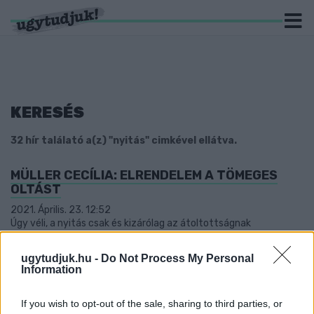
KERESÉS
32 hír találató a(z) "nyitás" cimkével ellátva.
MÜLLER CECÍLIA: ELRENDELEM A TÖMEGES
OLTÁST
2021. Április. 23. 12:52
Úgy véli, a nyitás csak és kizárólag az átoltottságnak
köszönhető.
BURGENLAND KIZÁRTA BÉCS ÉS ALSÓ-
ugytudjuk.hu -
Do Not Process My Personal
Information
AUSZTRIA LAKÓIT
2021. Április. 19. 14:34
If you wish to opt-out of the sale, sharing to third parties, or
Nem engedik be vásárolni a lezárt területekről érkezőket.