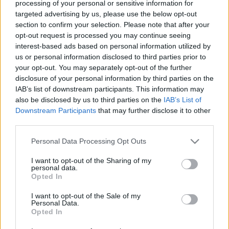
processing of your personal or sensitive information for
JÖVŐ HÓNAPBAN NYITHAT AUSZTRIA
targeted advertising by us, please use the below opt-out
2021. Április. 17. 21:05
section to confirm your selection. Please note that after your
Péntek óta terjed a hír, hogy Ausztria májusra tervezi a teljes
opt-out request is processed you may continue seeing
nyitást, így egy időben nyitnak majd meg az éttermek, a
interest-based ads based on personal information utilized by
hotelek, valamint a kulturális és sportlétesítmények is.
us or personal information disclosed to third parties prior to
A SZÜLŐI HANG SZERINT NINCS GARANCIA
your opt-out. You may separately opt-out of the further
ARRA, HOGY AZ ÁLTALÁNOS ISKOLÁK ÉS AZ
disclosure of your personal information by third parties on the
ÓVODÁK ÁPRILIS 19-I NYITÁSA BIZTONSÁGOS
IAB’s list of downstream participants. This information may
also be disclosed by us to third parties on the
IAB’s List of
2021. Április. 10. 18:56
Downstream Participants
that may further disclose it to other
A szülőknek a jogszabály alapján lehetőségük van arra, hogy a
third parties.
gyermekeiket otthon tartsák, ha pedig már nem tudnak további
mulasztást igazolni, akkor kérhetik az intézmény igazgatójától,
Please note that this website/app uses one or more Google
Personal Data Processing Opt Outs
hogy igazolja a hiányzást.
services and may gather and store information including but
EGY KANADAI ÉTTEREM TULAJA ELZAVARTA A
not limited to your visit or usage behaviour. You may click to
I want to opt-out of the Sharing of my
NYITVA TARTÁSA MIATT BETÉVEDŐ
personal data.
grant or deny consent to Google and its third-party tags to
Opted In
ELLENŐRÖKET, A VENDÉGEK TAPSOLVA
use your data for below specified purposes in below Google
UJJONGTAK
consent section.
I want to opt-out of the Sale of my
Personal Data.
2021. Április. 10. 14:33
Opted In
A tulaj szerint nem az extraprofit miatt nyitottak ki, hanem
mert ideje változtatni a dolgokon.