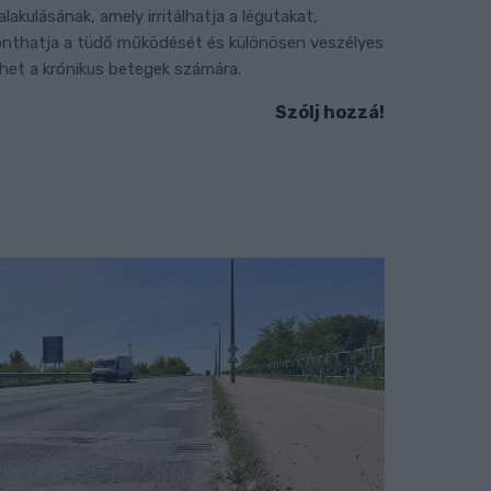
ialakulásának, amely irritálhatja a légutakat,
onthatja a tüdő működését és különösen veszélyes
ehet a krónikus betegek számára.
Szólj hozzá!