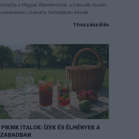
olyósítja a Magyar Államkincstár, a második részlet
ovemberben, utalvány formájában érkezik.
1 hozzászólás
PIKNIK ITALOK: ÍZEK ÉS ÉLMÉNYEK A
SZABADBAN