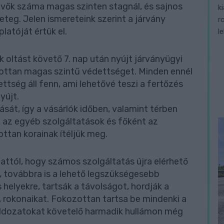
évők száma magas szinten stagnál, és sajnos
k
eteg. Jelen ismereteink szerint a járvány
r
latóját értük el.
l
k oltást követő 7. nap után nyújt járványügyi
ottan magas szintű védettséget. Minden ennél
tség áll fenn, ami lehetővé teszi a fertőzés
yújt.
sát, így a vásárlók időben, valamint térben
k, az egyéb szolgáltatások és főként az
ttan korainak ítéljük meg.
 attól, hogy számos szolgáltatás újra elérhető
, továbbra is a lehető legszükségesebb
helyekre, tartsák a távolságot, hordják a
 rokonaikat. Fokozottan tartsa be mindenki a
 áldozatokat követelő harmadik hullámon még