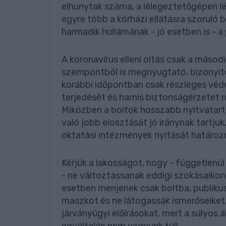
elhunytak száma, a lélegeztetőgépen l
egyre több a kórházi ellátásra szoruló b
harmadik hullámának - jó esetben is - a p
A koronavírus elleni oltás csak a másodi
szempontból is megnyugtató, bizonyít
korábbi időpontban csak részleges védet
terjedését és hamis biztonságérzetet n
Miközben a boltok hosszabb nyitvatartá
való jobb elosztását jó iránynak tartju
oktatási intézmények nyitását határozo
Kérjük a lakosságot, hogy - függetlenül
- ne változtassanak eddigi szokásaikon
esetben menjenek csak boltba, publikus 
maszkot és ne látogassák ismerőseiket,
járványügyi előírásokat, mert a súlyos