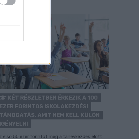
KÉT RÉSZLETBEN ÉRKEZIK A 100
EZER FORINTOS ISKOLAKEZDÉSI
TÁMOGATÁS, AMIT NEM KELL KÜLÖN
IGÉNYELNI
z első 50 ezer forintot még a tanévkezdés előtt