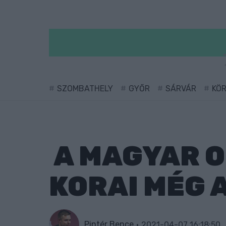
SZOMBATHELY
GYŐR
SÁRVÁR
KÖ
A MAGYAR O
KORAI MÉG 
Pintér Bence
2021-04-07 16:18:50