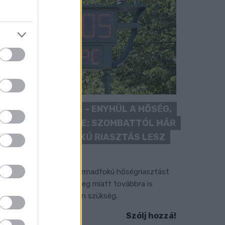
KÁNIKULA 2026 - ENYHÜL A HŐSÉG,
DE MÉG NINCS VÉGE: SZOMBATTÓL MÁR
“CSAK” MÁSODFOKÚ RIASZTÁS LESZ
ÉRVÉNYBEN
 július vége óta tartó harmadfokú hőségriasztást
érséklik, de a tartós meleg miatt továbbra is
okozott óvatosságra van szükség.
Szólj hozzá!