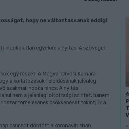
akosságot, hogy ne változtassanak eddigi
nt
indokolatlan egyelőre a nyitás. A szöveget
ások egy részét. A Magyar Orvosi Kamara
ogy a korlátozások feloldásának jelenleg
ó szakmai indoka nincs. A nyitás
anul nem a jelenlegi oltottsági szintet, hanem
P
rendszer terhelésének csökkenését tekintjük a
T
V
gnap csúcsot döntött a koronavírusban
A