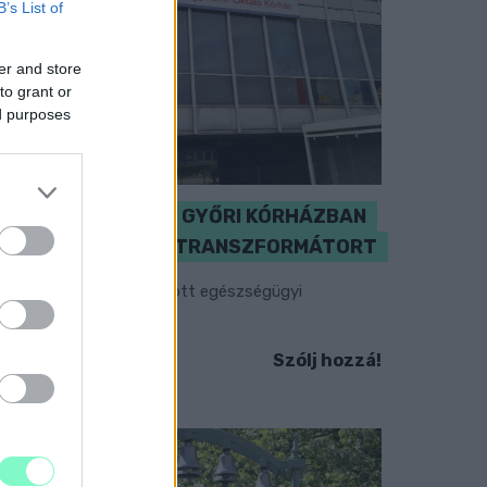
B’s List of
er and store
to grant or
ed purposes
KICSERÉLTÉK A GYŐRI KÓRHÁZBAN
MEGHIBÁSODOTT TRANSZFORMÁTORT
egkezdték az elhalasztott egészségügyi
llátásokat.
Szólj hozzá!