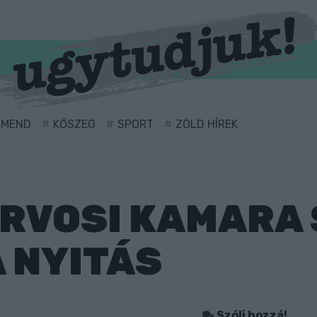
RMEND
KŐSZEG
SPORT
ZÖLD HÍREK
RVOSI KAMARA 
A NYITÁS
Szólj hozzá!