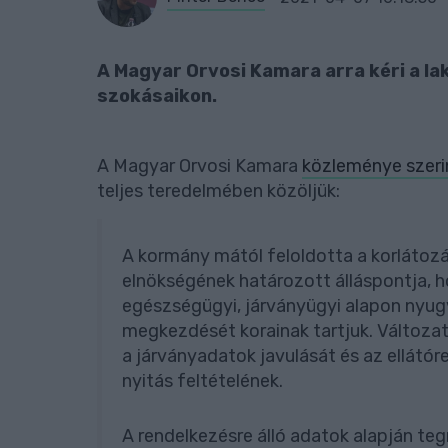
A Magyar Orvosi Kamara arra kéri a l
szokásaikon.
A Magyar Orvosi Kamara
közleménye szeri
teljes teredelmében közöljük:
A kormány mától feloldotta a korlátoz
elnökségének határozott álláspontja, h
egészségügyi, járványügyi alapon nyugv
megkezdését korainak tartjuk. Változatl
a járványadatok javulását és az ellátó
nyitás feltételének.
A rendelkezésre álló adatok alapján te