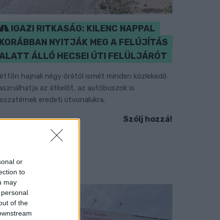
IGAZI RITKASÁG: KILENC NAPPAL
KORÁBBAN NYITJÁK MEG A FELÚJÍTÁS
ALATT ÁLLÓ HECSEI ÚTI FELÜLJÁRÓT
étfőn hajnali négy órától ismét minden közlekedő
asználhatja az átkelőt, az autóbuszok is
isszatérnek eredeti útvonalukra.
Szólj hozzá!
sonal or
ection to
ou may
 personal
out of the
 downstream