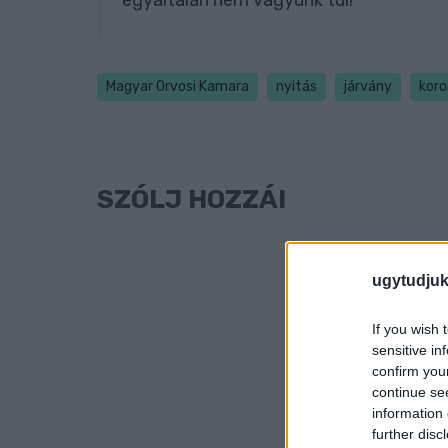
egyáltalán nem vagyunk túl!
Magyar Orvosi Kamara
nyitás
járvány
koro
SZÓLJ HOZZÁ!
ugytudjuk
If you wish 
sensitive in
confirm you
continue se
information 
further disc