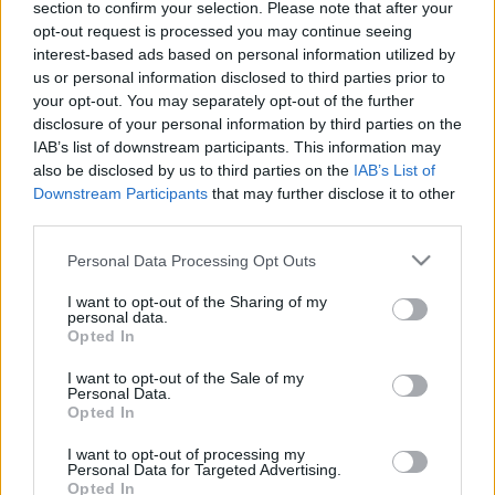
section to confirm your selection. Please note that after your
AUSZTRIA LEGNYUGATIBB RÉGIÓJA
opt-out request is processed you may continue seeing
HAMAROSAN NYITHAT
interest-based ads based on personal information utilized by
2021. március. 01. 19:29
us or personal information disclosed to third parties prior to
Vorarlberg kísérleti tartomány lesz, és ha nem szabadul el újra a
your opt-out. You may separately opt-out of the further
vírus, akkor egész Ausztriában lazítás jöhet.
disclosure of your personal information by third parties on the
LEGALÁBB MÁRCIUS 15-IG MARADNAK A
IAB’s list of downstream participants. This information may
KORLÁTOZÁSOK
also be disclosed by us to third parties on the
IAB’s List of
Downstream Participants
that may further disclose it to other
2021. február. 25. 10:59
third parties.
Orbán Viktort a jövő héten olthatják be a kínai vakcinával.
MÁRCIUS 15-ÉN NYITNÁNAK AZ ÉTTERMEK
Please note that this website/app uses one or more Google
Personal Data Processing Opt Outs
AUSZTRIÁBAN
services and may gather and store information including but
not limited to your visit or usage behaviour. You may click to
I want to opt-out of the Sharing of my
2021. február. 24. 14:11
personal data.
grant or deny consent to Google and its third-party tags to
Ha sikerül megállapodni a feltételekben, e napon újra kinyitnának
Opted In
use your data for below specified purposes in below Google
az osztrák vendéglátósok.
consent section.
I want to opt-out of the Sale of my
POLCON MARADTAK A SÖRÖK: SEMMILYEN
Personal Data.
ZUGNYITÁS NEM VOLT TEGNAP
Opted In
2021. február. 02. 14:54
I want to opt-out of processing my
Hiába lájkolták sokan a nyitásról szóló kezdeményezést
Personal Data for Targeted Advertising.
Facebook-on, semmi sem történt.
Opted In