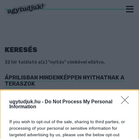
KERESÉS
32 hír találató a(z) "nyitás" cimkével ellátva.
ÁPRILISBAN MINDENKÉPPEN NYITHATNAK A
TERASZOK
2021. március. 27. 15:58
Legalábbis Gulyás Gergely szerint.
ugytudjuk.hu -
Do Not Process My Personal
Information
KARÁCSONY: NYITNI MOST NEM LEHET,
ELKERÜLHETETLENEK A TOVÁBBI
KORLÁTOZÁSOK
If you wish to opt-out of the sale, sharing to third parties, or
processing of your personal or sensitive information for
2021. március. 03. 19:00
targeted advertising by us, please use the below opt-out
Már most hiányoznak a felmondott egészségügyi dolgozók.