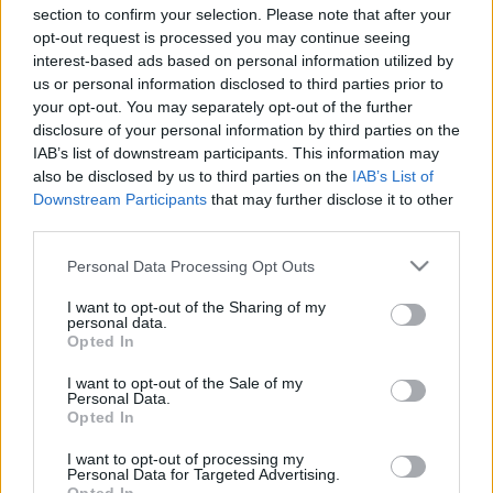
Az oltási igazolások a vakcina beadása után 6 hónapig lesznek
section to confirm your selection. Please note that after your
érvényesek.
opt-out request is processed you may continue seeing
ITT VANNAK A NYITÁSI RÉSZLETEK: ÍGY ÉLÜNK
interest-based ads based on personal information utilized by
ÖTMILLIÓ BEOLTOTT UTÁN
us or personal information disclosed to third parties prior to
your opt-out. You may separately opt-out of the further
2021. május. 22. 10:05
disclosure of your personal information by third parties on the
Nincs akadálya a lakodalomnak, tüntetésnek, és még
IAB’s list of downstream participants. This information may
sportfesztiválra is mehetnek a nem hivatásos sportolók, vége a
also be disclosed by us to third parties on the
IAB’s List of
kijárási tilalomnak, korlátozások viszont még vannak bőven.
Downstream Participants
that may further disclose it to other
AUSZTRIÁBAN FELOLDOTTÁK AZ ÉJSZAKAI
third parties.
KIJÁRÁSI KORLÁTOZÁST
Please note that this website/app uses one or more Google
2021. május. 16. 11:09
Personal Data Processing Opt Outs
services and may gather and store information including but
Hétfőtől nyitnak az általános iskolák, szerdától pedig általános
nyitás lép érvénybe, azaz újra látogathatók lesznek az
not limited to your visit or usage behaviour. You may click to
I want to opt-out of the Sharing of my
personal data.
éttermek, hotelek, valamint a kulturális és sportrendezvények.
grant or deny consent to Google and its third-party tags to
Opted In
use your data for below specified purposes in below Google
ÍGY NYIT JÖVŐ HÉTEN AUSZTRIA
consent section.
I want to opt-out of the Sale of my
2021. május. 10. 17:16
Personal Data.
Bemutatta a május 19-i nyitás végleges szabályait az osztrák
Opted In
kormány.
I want to opt-out of processing my
PÉNTEKEN NYITJA A KAPUIT A SZOMBATHELYI
Personal Data for Targeted Advertising.
WEÖRES SÁNDOR SZÍNHÁZ