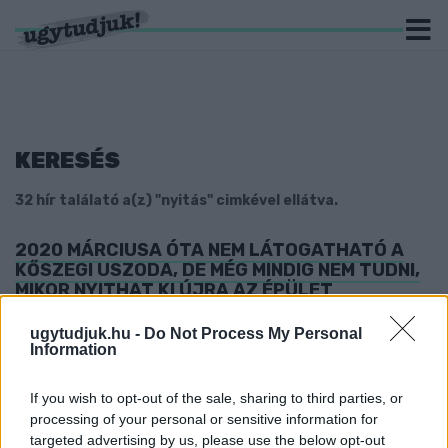
KERESÉS
32 hír találató a(z) "nyitás" cimkével ellátva.
2020 MÁRCIUSA ÓTA NEM LÁTOGATHATÓ A
KŐSZEGI USZODA, DE MÉG MINDIG NEM TUDNI,
MIKOR NYITHAT KI ÚJRA AZ ÉPÜLET
2022. július. 21. 12:02
ugytudjuk.hu -
Do Not Process My Personal
Közben már az uszoda ponyvája is leszakadt, egyelőre nincsenek
Information
konkrét tervek a probléma megoldására.
AUSZTRIÁBAN FOKOZATOS NYITÁS KEZDŐDIK
If you wish to opt-out of the sale, sharing to third parties, or
FEBRUÁR 5-TŐL
processing of your personal or sensitive information for
2022. január. 29. 13:31
targeted advertising by us, please use the below opt-out