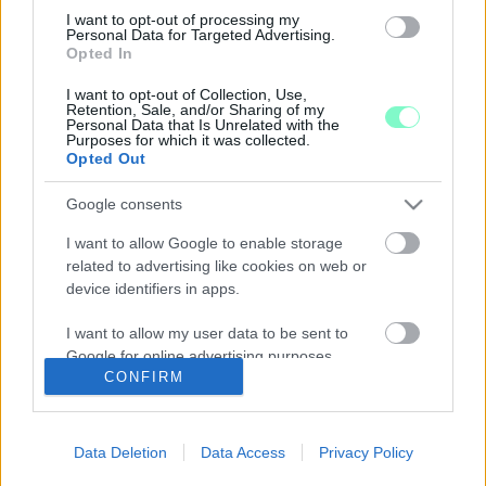
1942. január 20-án Reinhard Heydrich, a nemzetiszocialista
I want to opt-out of processing my
diktatúra Birodalmi Biztonsági Főhivatalát (RSHA) vezető SS-
Personal Data for Targeted Advertising.
tábornok tanácskozást hívott össze Wannsee-ba, miként
Opted In
hajtsák végre Hitler parancsát az európai zsidóság
megsemmisítésére.
I want to opt-out of Collection, Use,
Retention, Sale, and/or Sharing of my
700 KECSKE ÉS JUH SEGÍTSÉGÉVEL
Personal Data that Is Unrelated with the
Purposes for which it was collected.
FORMÁZTAK MEG EGY SZÁZMÉTERES
Opted Out
FECSKENDŐT NÉMETORSZÁGBAN, EZZEL
NÉPSZERŰSÍTVE A KORONAVÍRUS-OLTÁST
Google consents
2022. január. 03. 18:01
Hát kinek ne jönne meg a kedve ettől?
I want to allow Google to enable storage
related to advertising like cookies on web or
OLTÁSELLENESEK EGY CSOPORTJA MEG
device identifiers in apps.
AKARTA GYILKOLNI SZÁSZORSZÁG
MINISZTERELNÖKÉT
I want to allow my user data to be sent to
2021. december. 15. 21:06
Google for online advertising purposes.
Annyira elborult az agyuk a kijárási korlátozásoktól, hogy le
CONFIRM
akarták lőni a politikust.
I want to allow Google to send me
MUNKAHELYI BALESETNEK ÍTÉLTE EGY NÉMET
personalized advertising.
BÍRÓSÁG AZT, HOGY EGY FÉRFI ELESETT A
Data Deletion
Data Access
Privacy Policy
SAJÁT OTTHONÁBAN
I want to allow Google to enable storage