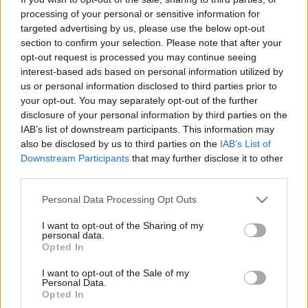
2022. május. 01. 16:36
processing of your personal or sensitive information for
Ezzel Friedrich Merz lehet az első német pártelnök, aki Ukrajnába
targeted advertising by us, please use the below opt-out
látogat.
section to confirm your selection. Please note that after your
HOGY KÉSZÜL A TÖMEGGYILKOS? –
opt-out request is processed you may continue seeing
MONODRÁMA, AMELY GÁZKAMRÁBA ZÁRJA A
interest-based ads based on personal information utilized by
KÖZÖNSÉGET
us or personal information disclosed to third parties prior to
2022. Április. 24. 16:37
your opt-out. You may separately opt-out of the further
Annyira hatásos az előadás, hogy vannak pillanatok, amikor nem
disclosure of your personal information by third parties on the
tudjuk, kijutunk-e élve a nézőtérről.
IAB’s list of downstream participants. This information may
also be disclosed by us to third parties on the
IAB’s List of
ÚJ NEVET KAPOTT PUTYIN
Downstream Participants
that may further disclose it to other
2022. Április. 14. 10:27
third parties.
Ez disznóság!
Please note that this website/app uses one or more Google
HALLGATÓK KÖZÉ LŐTT EGY FEGYVERES FÉRFI
Personal Data Processing Opt Outs
services and may gather and store information including but
NÉMETORSZÁGBAN
not limited to your visit or usage behaviour. You may click to
I want to opt-out of the Sharing of my
2022. január. 24. 15:53
personal data.
grant or deny consent to Google and its third-party tags to
Opted In
Többen is megsérültek.
use your data for below specified purposes in below Google
80 ÉVE EGY KONFERENCIÁN BESZÉLTÉK MEG A
consent section.
I want to opt-out of the Sale of my
NÁCIK, HOGYAN IRTSÁK KI A ZSIDÓKAT
Personal Data.
Opted In
2022. január. 20. 17:48