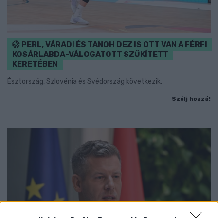
PERL, VÁRADI ÉS TANOH DEZ IS OTT VAN A FÉRFI
KOSÁRLABDA-VÁLOGATOTT SZŰKÍTETT
KERETÉBEN
Észtország, Szlovénia és Svédország következik.
Szólj hozzá!