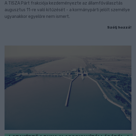
A TISZA Párt frakciója kezdeményezte az államfőválasztás
augusztus 11-re való kitűzését - a kormánypárti jelölt személye
ugyanakkor egyelőre nem ismert.
Szólj hozzá!