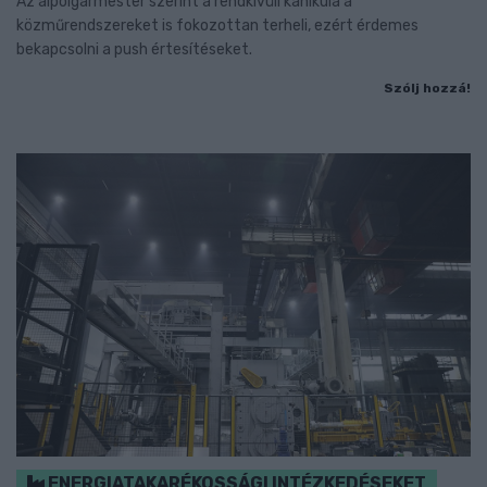
Az alpolgármester szerint a rendkívüli kánikula a
közműrendszereket is fokozottan terheli, ezért érdemes
bekapcsolni a push értesítéseket.
Szólj hozzá!
ENERGIATAKARÉKOSSÁGI INTÉZKEDÉSEKET