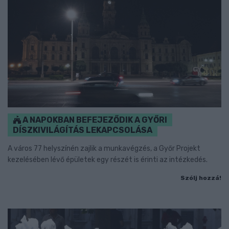
A NAPOKBAN BEFEJEZŐDIK A GYŐRI
DÍSZKIVILÁGÍTÁS LEKAPCSOLÁSA
A város 77 helyszínén zajlik a munkavégzés, a Győr Projekt
kezelésében lévő épületek egy részét is érinti az intézkedés.
Szólj hozzá!