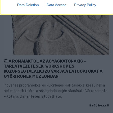
Data Deletion
Data Access
Privacy Policy
A RÓMAIAKTÓL AZ AGYAGKATONÁKIG –
TÁRLATVEZETÉSEK, WORKSHOP ÉS
KÖZÖNSÉGTALÁLKOZÓ VÁRJA A LÁTOGATÓKAT A
GYŐRI RÓMER MÚZEUMBAN
Ingyenes programokkal és különleges kiállításokkal készülnek a
hét második felére, a hőségriadó idején ráadásul a Várkazamata
– Kőtár is díjmentesen látogatható.
Szólj hozzá!