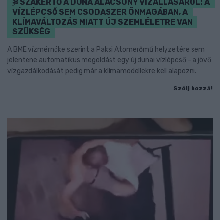
SZAKÉRTŐ A DUNA ALACSONY VÍZÁLLÁSÁRÓL: A
VÍZLÉPCSŐ SEM CSODASZER ÖNMAGÁBAN, A
KLÍMAVÁLTOZÁS MIATT ÚJ SZEMLÉLETRE VAN
SZÜKSÉG
A BME vízmérnöke szerint a Paksi Atomerőmű helyzetére sem
jelentene automatikus megoldást egy új dunai vízlépcső - a jövő
vízgazdálkodását pedig már a klímamodellekre kell alapozni.
Szólj hozzá!