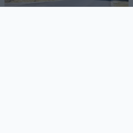
76 MILLIÓ FORINTOS BERUHÁZÁS KERETÉBEN
ÚJULT MEG A HOMOKSORI ÚT GYŐRSZENTIVÁNON
Lezárult a felújítás, megtörtént a műszaki átadás - ugyanakkor
a padka murvázásának hiányosságaira is felhívták a figyelmet.
Szólj hozzá!