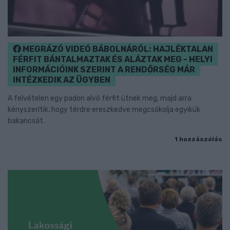
MEGRÁZÓ VIDEÓ BÁBOLNÁRÓL: HAJLÉKTALAN
FÉRFIT BÁNTALMAZTAK ÉS ALÁZTAK MEG - HELYI
INFORMÁCIÓINK SZERINT A RENDŐRSÉG MÁR
INTÉZKEDIK AZ ÜGYBEN
A felvételen egy padon alvó férfit ütnek meg, majd arra
kényszerítik, hogy térdre ereszkedve megcsókolja egyikük
bakancsát.
1 hozzászólás