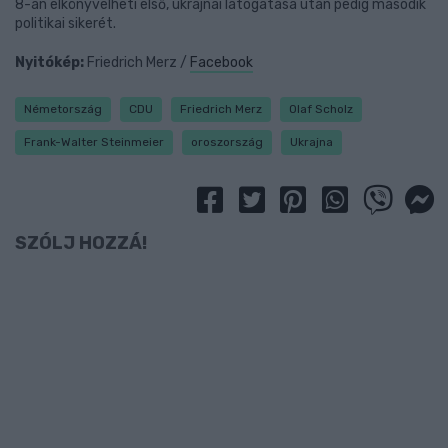
8-án elkönyvelheti első, ukrajnai látogatása után pedig második
politikai sikerét.
Nyitókép:
Friedrich Merz /
Facebook
Németország
CDU
Friedrich Merz
Olaf Scholz
Frank-Walter Steinmeier
oroszország
Ukrajna
SZÓLJ HOZZÁ!