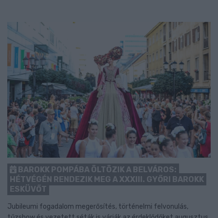
BAROKK POMPÁBA ÖLTÖZIK A BELVÁROS:
HÉTVÉGÉN RENDEZIK MEG A XXXIII. GYŐRI BAROKK
ESKÜVŐT
Jubileumi fogadalom megerősítés, történelmi felvonulás,
tűzshow és vezetett séták is várják az érdeklődőket augusztus