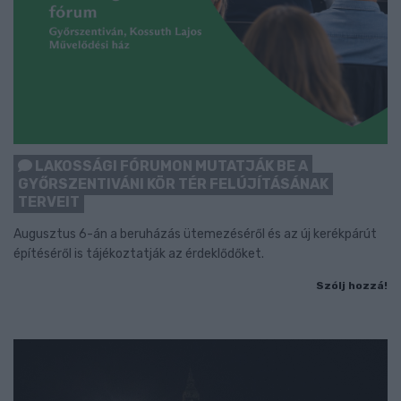
LAKOSSÁGI FÓRUMON MUTATJÁK BE A
GYŐRSZENTIVÁNI KÖR TÉR FELÚJÍTÁSÁNAK
TERVEIT
Augusztus 6-án a beruházás ütemezéséről és az új kerékpárút
építéséről is tájékoztatják az érdeklődőket.
Szólj hozzá!