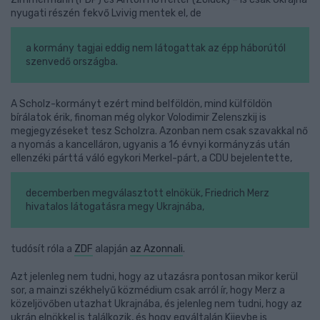
nyugati részén fekvő Lvivig mentek el, de
a kormány tagjai eddig nem látogattak az épp háborútól
szenvedő országba.
A Scholz-kormányt ezért mind belföldön, mind külföldön
bírálatok érik, finoman még olykor Volodimir Zelenszkij is
megjegyzéseket tesz Scholzra. Azonban nem csak szavakkal nő
a nyomás a kancelláron, ugyanis a 16 évnyi kormányzás után
ellenzéki párttá váló egykori Merkel-párt, a CDU bejelentette,
decemberben megválasztott elnökük, Friedrich Merz
hivatalos látogatásra megy Ukrajnába,
tudósít róla a
ZDF
alapján
az Azonnali
.
Azt jelenleg nem tudni, hogy az utazásra pontosan mikor kerül
sor, a mainzi székhelyű közmédium csak arról ír, hogy Merz a
közeljövőben utazhat Ukrajnába, és jelenleg nem tudni, hogy az
ukrán elnökkel is találkozik, és hogy egyáltalán Kijevbe is