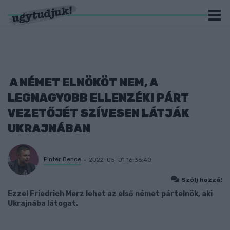
A NÉMET ELNÖKÖT NEM, A
LEGNAGYOBB ELLENZÉKI PÁRT
VEZETŐJÉT SZÍVESEN LÁTJÁK
UKRAJNÁBAN
Pintér Bence
2022-05-01 16:36:40
Szólj hozzá!
Ezzel Friedrich Merz lehet az első német pártelnök, aki
Ukrajnába látogat.