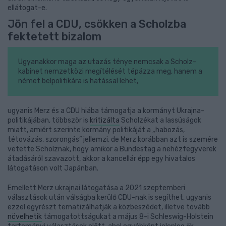
ellátogat-e.
Jön fel a CDU, csökken a Scholzba
fektetett bizalom
Ugyanakkor maga az utazás ténye nemcsak a Scholz-
kabinet nemzetközi megítélését tépázza meg, hanem a
német belpolitikára is hatással lehet,
ugyanis Merz és a CDU hiába támogatja a kormányt Ukrajna-
politikájában, többször is
kritizálta
Scholzékat a lassúságok
miatt, amiért szerinte kormány politikáját a „habozás,
tétovázás, szorongás” jellemzi, de Merz korábban azt is szemére
vetette Scholznak, hogy amikor a Bundestag a nehézfegyverek
átadásáról szavazott, akkor a kancellár épp egy hivatalos
látogatáson volt Japánban.
Emellett Merz ukrajnai látogatása a 2021 szeptemberi
választások után válságba kerülő CDU-nak is segíthet, ugyanis
ezzel egyrészt tematizálhatják a közbeszédet, illetve tovább
növelhetik
támogatottságukat a május 8-i Schleswig-Holstein