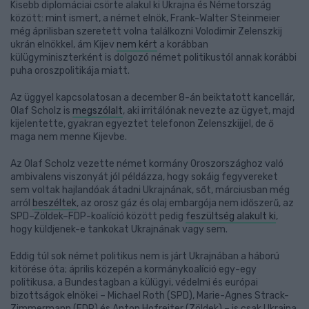
Kisebb diplomáciai csörte alakul ki Ukrajna és Németország
között: mint ismert, a német elnök, Frank-Walter Steinmeier
még áprilisban szeretett volna találkozni Volodimir Zelenszkij
ukrán elnökkel, ám Kijev
nem kért
a korábban
külügyminiszterként is dolgozó német politikustól annak korábbi
puha oroszpolitikája miatt.
Az üggyel kapcsolatosan a december 8-án beiktatott kancellár,
Olaf Scholz is
megszólalt
, aki irritálónak nevezte az ügyet, majd
kijelentette, gyakran egyeztet telefonon Zelenszkijjel, de ő
maga nem menne Kijevbe.
Az Olaf Scholz vezette német kormány Oroszországhoz való
ambivalens viszonyát jól példázza, hogy sokáig fegyvereket
sem voltak hajlandóak átadni Ukrajnának, sőt, márciusban még
arról
beszéltek
, az orosz gáz és olaj embargója nem időszerű, az
SPD–Zöldek–FDP-koalíció között pedig
feszültség alakult ki
,
hogy küldjenek-e tankokat Ukrajnának vagy sem.
Eddig túl sok német politikus nem is járt Ukrajnában a háború
kitörése óta; április közepén a kormánykoalíció egy-egy
politikusa, a Bundestagban a külügyi, védelmi és európai
bizottságok elnökei – Michael Roth (SPD), Marie-Agnes Strack-
Zimmermann (FDP) és Anton Hofreiter (Zöldek) – is csak Ukrajna