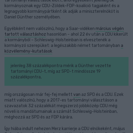
tartományi választások előtt, ahol egyébként jelenleg ők
kormányoznak egy CDU–Zöldek–FDP-koalíció tagjaként és a
legnagyobb kormánypártként ők adják a miniszterelnököt is
Daniel Günther személyében.
Egyébként nem valószínű, hogy a Saar-vidéken
március végén
tartott választáshoz
hasonlóan – ahol 22 év után a CDU kikerült
a kormányból – Schleswig-Holsteinban is elvesztenék a
kormányzó szerepüket: a legészakibb német tartományban
a
közvélemény-kutatások
jelenleg 38 százalékpontra mérik a Günther vezette
tartományi CDU-t, míg az SPD-t mindössze 19
százalékpontra,
míg országosan már fej-fej mellett
van
az SPD és a CDU. Ezek
miatt valószínű, hogy a 2017-es tartományi választáson a
szavazatok 32 százalékát megszerző jobbközép CDU még
növeli is mandátumainak a számát Schleswig-Holsteinban,
méghozzá az SPD és az FDP kárára.
Így hiába indult nehezen Merz karrierje a CDU elnökeként, május