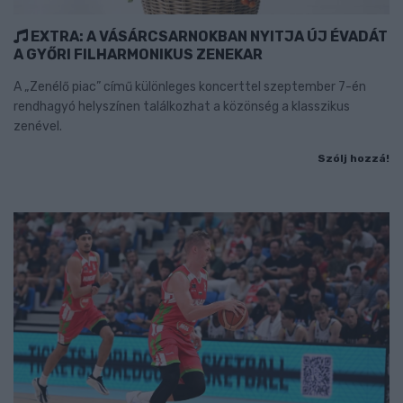
EXTRA: A VÁSÁRCSARNOKBAN NYITJA ÚJ ÉVADÁT
A GYŐRI FILHARMONIKUS ZENEKAR
A „Zenélő piac” című különleges koncerttel szeptember 7-én
rendhagyó helyszínen találkozhat a közönség a klasszikus
zenével.
Szólj hozzá!