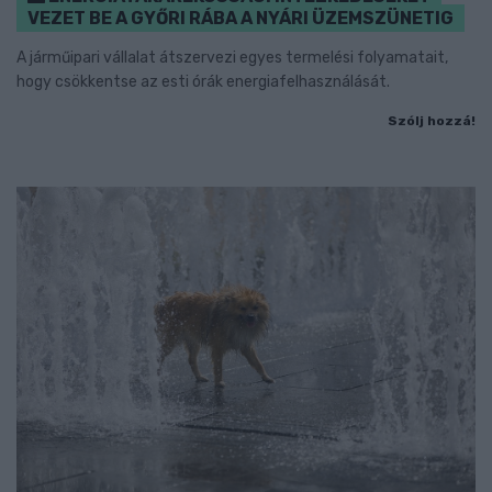
VEZET BE A GYŐRI RÁBA A NYÁRI ÜZEMSZÜNETIG
A járműipari vállalat átszervezi egyes termelési folyamatait,
hogy csökkentse az esti órák energiafelhasználását.
Szólj hozzá!