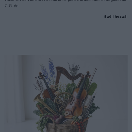
7–8-án.
Szólj hozzá!