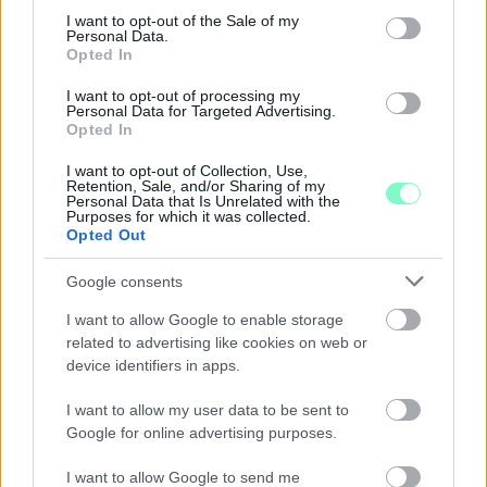
consent section.
I want to opt-out of the Sale of my
Personal Data.
Opted In
I want to opt-out of processing my
Personal Data for Targeted Advertising.
Opted In
I want to opt-out of Collection, Use,
Retention, Sale, and/or Sharing of my
Personal Data that Is Unrelated with the
ÁTADJÁK A MEGÚJULT ERZSÉBET LIGETI
Purposes for which it was collected.
KRESZ-PARKOT GYŐRBEN – CSALÁDI
Opted Out
PROGRAMOKKAL ÜNNEPLIK A FELÚJÍTÁST
Google consents
Ügyességi versenyek, KRESZ-kvíz, ingyenes kerékpár- és e-
rollerjelölés is várja a családokat augusztus 8-án.
I want to allow Google to enable storage
related to advertising like cookies on web or
Szólj hozzá!
device identifiers in apps.
I want to allow my user data to be sent to
Google for online advertising purposes.
I want to allow Google to send me