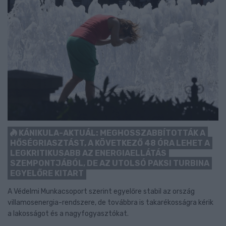
KÁNIKULA-AKTUÁL: MEGHOSSZABBÍTOTTÁK A
HŐSÉGRIASZTÁST, A KÖVETKEZŐ 48 ÓRA LEHET A
LEGKRITIKUSABB AZ ENERGIAELLÁTÁS
SZEMPONTJÁBÓL, DE AZ UTOLSÓ PAKSI TURBINA
EGYELŐRE KITART
A Védelmi Munkacsoport szerint egyelőre stabil az ország
villamosenergia-rendszere, de továbbra is takarékosságra kérik
a lakosságot és a nagyfogyasztókat.