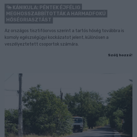
KÁNIKULA: PÉNTEK ÉJFÉLIG
MEGHOSSZABBÍTOTTÁK A HARMADFOKÚ
HŐSÉGRIASZTÁST
Az országos tisztifőorvos szerint a tartós hőség továbbra is
komoly egészségügyi kockázatot jelent, különösen a
veszélyeztetett csoportok számára.
Szólj hozzá!