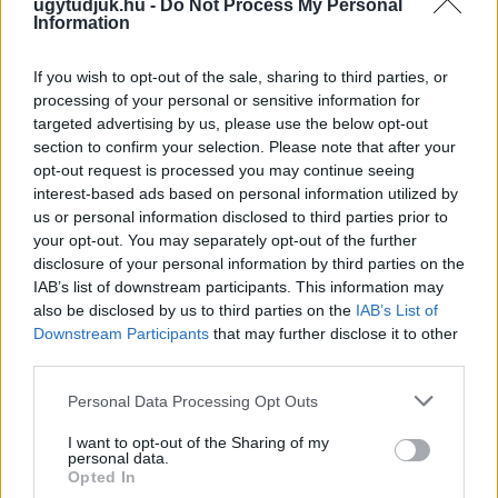
ugytudjuk.hu -
Do Not Process My Personal
Information
If you wish to opt-out of the sale, sharing to third parties, or
processing of your personal or sensitive information for
targeted advertising by us, please use the below opt-out
MAGYAR PÉTER: 868 MILLIÁRD FORINTOS
section to confirm your selection. Please note that after your
BERUHÁZÁSI CSOMAGGAL ERŐSÍTIK
opt-out request is processed you may continue seeing
MAGYARORSZÁG ENERGIAELLÁTÁSÁT, MIKÖZBEN
interest-based ads based on personal information utilized by
TOVÁBBRA IS KRITIKUS NAPOK ELÉ NÉZ AZ ORSZÁG
us or personal information disclosed to third parties prior to
Átfogó energetikai fejlesztési programot fogadott el a
your opt-out. You may separately opt-out of the further
kormány.
disclosure of your personal information by third parties on the
IAB’s list of downstream participants. This information may
Szólj hozzá!
also be disclosed by us to third parties on the
IAB’s List of
Downstream Participants
that may further disclose it to other
third parties.
Please note that this website/app uses one or more Google
Personal Data Processing Opt Outs
services and may gather and store information including but
not limited to your visit or usage behaviour. You may click to
I want to opt-out of the Sharing of my
personal data.
grant or deny consent to Google and its third-party tags to
Opted In
use your data for below specified purposes in below Google