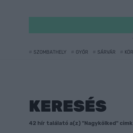
SZOMBATHELY
GYŐR
SÁRVÁR
KÖ
KERESÉS
42 hír találató a(z) "Nagykölked" cimk