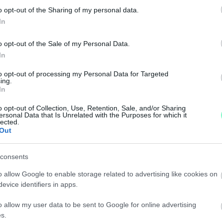
o opt-out of the Sharing of my personal data.
In
 A NAGYKÖLKEDI GUMITELEP ÜGYE ELÉRJE AZ O
o opt-out of the Sale of my Personal Data.
In
óta foglalkozik az üggyel, úgy látszik egy hír csak akko
to opt-out of processing my Personal Data for Targeted
ing.
In
EN IS A HULLADÉKMAFFIA OLDALÁRA ÁLLT
o opt-out of Collection, Use, Retention, Sale, and/or Sharing
ersonal Data that Is Unrelated with the Purposes for which it
lected.
kodott a TISZA-párt miniszterelnöke.
Out
S GUMITELEP FELSZÁMOLÁSÁRA KIÍRT KÖZBESZER
consents
o allow Google to enable storage related to advertising like cookies on
evice identifiers in apps.
ntesítésre.
o allow my user data to be sent to Google for online advertising
ÉRZI A NAGYKÖLKEDI GUMIHEGY FELSZÁMOLÁSÁNA
s.