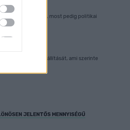
elyből politikai ügy, most pedig politikai
EGSZÜNTETÉSE
 tonna szemét elszállítását, ami szerinte
ÜLÖNÖSEN JELENTŐS MENNYISÉGŰ