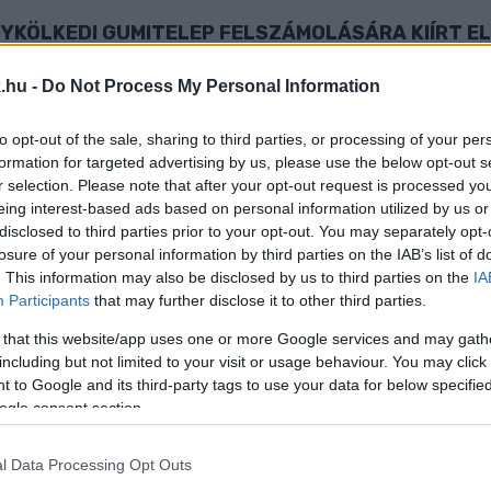
GYKÖLKEDI GUMITELEP FELSZÁMOLÁSÁRA KIÍRT E
.hu -
Do Not Process My Personal Information
ány kilométerrel odébb a gumit.
to opt-out of the sale, sharing to third parties, or processing of your per
HA NEM LENNE VÁLASZTÁS, AKKOR NEM ÉRDEKELNÉ
formation for targeted advertising by us, please use the below opt-out s
r selection. Please note that after your opt-out request is processed y
eing interest-based ads based on personal information utilized by us or
disclosed to third parties prior to your opt-out. You may separately opt-
losure of your personal information by third parties on the IAB’s list of
. This information may also be disclosed by us to third parties on the
IA
i jelöltje szerint a gumiügyben a Fidesz mind a három 
Participants
that may further disclose it to other third parties.
Z KI A FIDESZES VEZETÉSŰ ZALAEGERSZEGI ÖNK
 that this website/app uses one or more Google services and may gath
including but not limited to your visit or usage behaviour. You may click 
 to Google and its third-party tags to use your data for below specifi
ogle consent section.
felszámolásának pályázatában, az egyik lehetséges pá
l Data Processing Opt Outs
l, de V.Németh Zsolt nem nyilatkozik az ügyben.