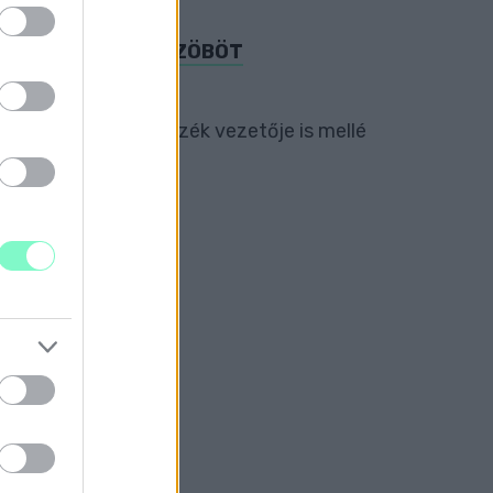
RSZÁGOS INGERKÜSZÖBÖT
r hír, hogyha az ellenzék vezetője is mellé
ZÉS
K SIKERÉT