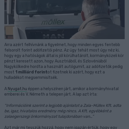
Arra azért felhívnánk a figyelmet, hogy minden egyes fentebb
felsorolt forint adófizetői pénz. Az ügy tehát most úgy néz ki,
hogy egy a hatóságok által is jól körülhatárolt, kormányközeli kör
pénzt keresett azon, hogy Ausztriából, és Szlovéniából
Nagykölkedre hordta a használt autógumit, az adófizetők pedig
most
1 milliárd forint
ot fizetnek ki azért, hogy ezt a
hulladékot megsemmisítsék.
A
Nyugat.hu
éppen a helyszínen járt, amikor a kormányhivatal
emberei és V. Németh a telepen járt. A lap azt írta:
“Információink szerint a legjobb ajánlatot a Zala-Müllex Kft. adta
be, igaz, hivatalos eredmény még nincs. A Kft. egyébként a
zalaegerszegi önkormányzat tulajdonában van…”
Azt már mi tesszük hozzá, hogy nem igazán értjük, hogy egy