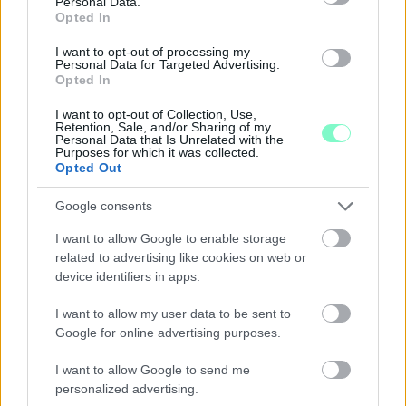
Personal Data.
Opted In
I want to opt-out of processing my
Personal Data for Targeted Advertising.
Opted In
ÖRÖMHÍR: TÍZ ÉVE NEM VOLT ILYEN ALACSONY AZ
I want to opt-out of Collection, Use,
INFLÁCIÓ MAGYARORSZÁGON
Retention, Sale, and/or Sharing of my
Personal Data that Is Unrelated with the
Júliusban mindössze 1,2 százalékkal emelkedtek éves
Purposes for which it was collected.
Opted Out
összevetésben a fogyasztói árak, miközben az élelmiszerek ára
már csökkent.
Google consents
Szólj hozzá!
I want to allow Google to enable storage
related to advertising like cookies on web or
device identifiers in apps.
I want to allow my user data to be sent to
Google for online advertising purposes.
I want to allow Google to send me
personalized advertising.