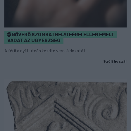
NŐVERŐ SZOMBATHELYI FÉRFI ELLEN EMELT
VÁDAT AZ ÜGYÉSZSÉG
A férfi a nyílt utcán kezdte verni áldozatát.
Szólj hozzá!