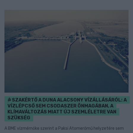
SZAKÉRTŐ A DUNA ALACSONY VÍZÁLLÁSÁRÓL: A
VÍZLÉPCSŐ SEM CSODASZER ÖNMAGÁBAN, A
KLÍMAVÁLTOZÁS MIATT ÚJ SZEMLÉLETRE VAN
SZÜKSÉG
A BME vízmérnöke szerint a Paksi Atomerőmű helyzetére sem