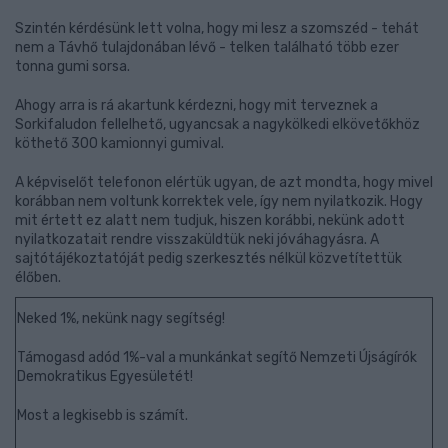
Szintén kérdésünk lett volna, hogy mi lesz a szomszéd - tehát
nem a Távhő tulajdonában lévő - telken található több ezer
tonna gumi sorsa.
Ahogy arra is rá akartunk kérdezni, hogy mit terveznek a
Sorkifaludon fellelhető, ugyancsak a nagykölkedi elkövetőkhöz
köthető 300 kamionnyi gumival.
A képviselőt telefonon elértük ugyan, de azt mondta, hogy mivel
korábban nem voltunk korrektek vele, így nem nyilatkozik. Hogy
mit értett ez alatt nem tudjuk, hiszen korábbi, nekünk adott
nyilatkozatait rendre visszaküldtük neki jóváhagyásra. A
sajtótájékoztatóját pedig szerkesztés nélkül közvetítettük
élőben.
Neked 1%, nekünk nagy segítség!
Támogasd adód 1%-val a munkánkat segítő Nemzeti Újságírók
Demokratikus Egyesületét!
Most a legkisebb is számít.