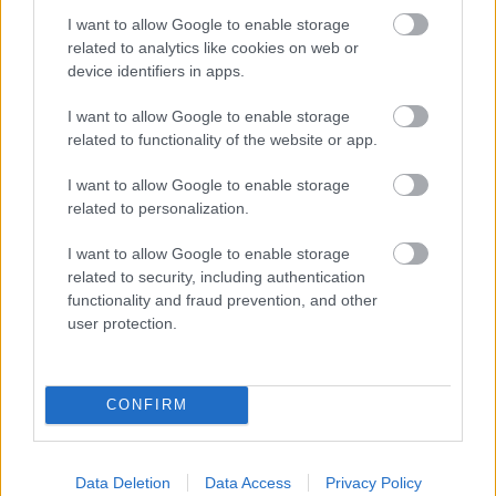
I want to allow Google to enable storage
related to analytics like cookies on web or
device identifiers in apps.
I want to allow Google to enable storage
related to functionality of the website or app.
A BAROKK ÖSSZES ÁRNYALATA ÉS MÉG EGY SOR
I want to allow Google to enable storage
KIVÁLÓ PROGRAM VÁR MINDENKIT EZEN A HÉTVÉGÉN
related to personalization.
GYŐRBEN
I want to allow Google to enable storage
Középpontban a hagyományőrzés, de lesz Pogány Induló és
related to security, including authentication
Majka koncert, jóga szeánsz, “borhajózás” és egy csomó minden
functionality and fraud prevention, and other
más.
user protection.
Szólj hozzá!
CONFIRM
Data Deletion
Data Access
Privacy Policy