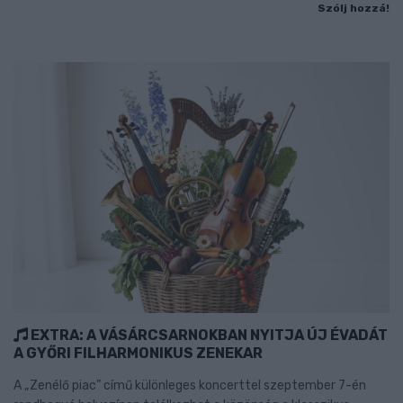
Szólj hozzá!
EXTRA: A VÁSÁRCSARNOKBAN NYITJA ÚJ ÉVADÁT
A GYŐRI FILHARMONIKUS ZENEKAR
A „Zenélő piac” című különleges koncerttel szeptember 7-én