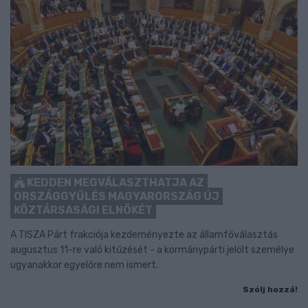
KEDDEN MEGVÁLASZTHATJA AZ
ORSZÁGGYŰLÉS MAGYARORSZÁG ÚJ
KÖZTÁRSASÁGI ELNÖKÉT
A TISZA Párt frakciója kezdeményezte az államfőválasztás
augusztus 11-re való kitűzését - a kormánypárti jelölt személye
ugyanakkor egyelőre nem ismert.
Szólj hozzá!