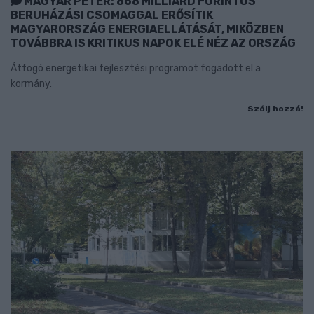
MAGYAR PÉTER: 868 MILLIÁRD FORINTOS
BERUHÁZÁSI CSOMAGGAL ERŐSÍTIK
MAGYARORSZÁG ENERGIAELLÁTÁSÁT, MIKÖZBEN
TOVÁBBRA IS KRITIKUS NAPOK ELÉ NÉZ AZ ORSZÁG
Átfogó energetikai fejlesztési programot fogadott el a
kormány.
Szólj hozzá!