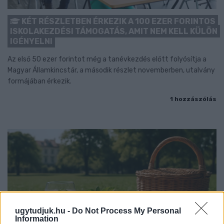
KÉT RÉSZLETBEN ÉRKEZIK A 100 EZER FORINTOS
ISKOLAKEZDÉSI TÁMOGATÁS, AMIT NEM KELL KÜLÖN
IGÉNYELNI
Az első 50 ezer forintot még a tanévkezdés előtt folyósítja a
Magyar Államkincstár, a második részlet novemberben, utalvány
formájában érkezik.
1 hozzászólás
ugytudjuk.hu -
Do Not Process My Personal
Information