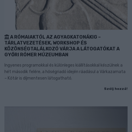
A RÓMAIAKTÓL AZ AGYAGKATONÁKIG –
TÁRLATVEZETÉSEK, WORKSHOP ÉS
KÖZÖNSÉGTALÁLKOZÓ VÁRJA A LÁTOGATÓKAT A
GYŐRI RÓMER MÚZEUMBAN
Ingyenes programokkal és különleges kiállításokkal készülnek a
hét második felére, a hőségriadó idején ráadásul a Várkazamata
– Kőtár is díjmentesen látogatható.
Szólj hozzá!