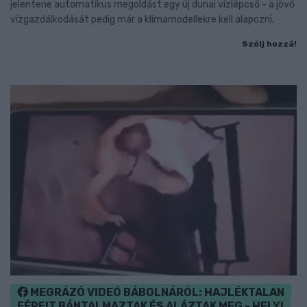
jelentene automatikus megoldást egy új dunai vízlépcső - a jövő
vízgazdálkodását pedig már a klímamodellekre kell alapozni.
Szólj hozzá!
MEGRÁZÓ VIDEÓ BÁBOLNÁRÓL: HAJLÉKTALAN
FÉRFIT BÁNTALMAZTAK ÉS ALÁZTAK MEG - HELYI