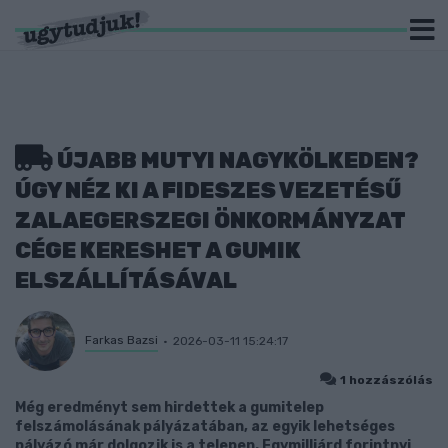
ÚJABB MUTYI NAGYKÖLKEDEN?
ÚGY NÉZ KI A FIDESZES VEZETÉSŰ
ZALAEGERSZEGI ÖNKORMÁNYZAT
CÉGE KERESHET A GUMIK
ELSZÁLLÍTÁSÁVAL
Farkas Bazsi
2026-03-11 15:24:17
1 hozzászólás
Még eredményt sem hirdettek a gumitelep
felszámolásának pályázatában, az egyik lehetséges
pályázó már dolgozik is a telepen. Egymilliárd forintnyi