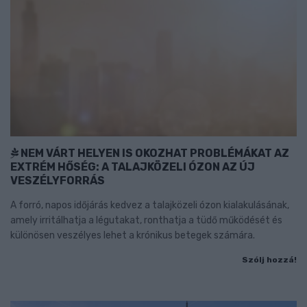
NEM VÁRT HELYEN IS OKOZHAT PROBLÉMÁKAT AZ
EXTRÉM HŐSÉG: A TALAJKÖZELI ÓZON AZ ÚJ
VESZÉLYFORRÁS
A forró, napos időjárás kedvez a talajközeli ózon kialakulásának,
amely irritálhatja a légutakat, ronthatja a tüdő működését és
különösen veszélyes lehet a krónikus betegek számára.
Szólj hozzá!