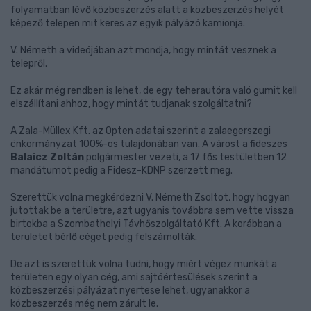
folyamatban lévő közbeszerzés alatt a közbeszerzés helyét
képező telepen mit keres az egyik pályázó kamionja.
V. Németh a videójában azt mondja, hogy mintát vesznek a
telepről.
Ez akár még rendben is lehet, de egy teherautóra való gumit kell
elszállítani ahhoz, hogy mintát tudjanak szolgáltatni?
A Zala-Müllex Kft. az Opten adatai szerint a zalaegerszegi
önkormányzat 100%-os tulajdonában van. A várost a fideszes
Balaicz Zoltán
polgármester vezeti, a 17 fős testületben 12
mandátumot pedig a Fidesz-KDNP szerzett meg.
Szerettük volna megkérdezni V. Németh Zsoltot, hogy hogyan
jutottak be a területre, azt ugyanis továbbra sem vette vissza
birtokba a Szombathelyi Távhőszolgáltató Kft. A korábban a
területet bérlő céget pedig felszámolták.
De azt is szerettük volna tudni, hogy miért végez munkát a
területen egy olyan cég, ami sajtóértesülések szerint a
közbeszerzési pályázat nyertese lehet, ugyanakkor a
közbeszerzés még nem zárult le.