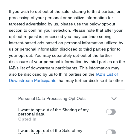
If you wish to opt-out of the sale, sharing to third parties, or
processing of your personal or sensitive information for
targeted advertising by us, please use the below opt-out
section to confirm your selection. Please note that after your
PIKNIK ITALOK: ÍZEK ÉS ÉLMÉNYEK A SZABADBAN
opt-out request is processed you may continue seeing
interest-based ads based on personal information utilized by
Ahogy tavaszodik és a nap egyre tovább marad velünk, sokaknak
us or personal information disclosed to third parties prior to
támad kedve kirándulni a természetbe.
your opt-out. You may separately opt-out of the further
disclosure of your personal information by third parties on the
Szólj hozzá!
IAB’s list of downstream participants. This information may
also be disclosed by us to third parties on the
IAB’s List of
Downstream Participants
that may further disclose it to other
third parties.
Please note that this website/app uses one or more Google
Personal Data Processing Opt Outs
services and may gather and store information including but
not limited to your visit or usage behaviour. You may click to
I want to opt-out of the Sharing of my
personal data.
grant or deny consent to Google and its third-party tags to
Opted In
use your data for below specified purposes in below Google
consent section.
I want to opt-out of the Sale of my