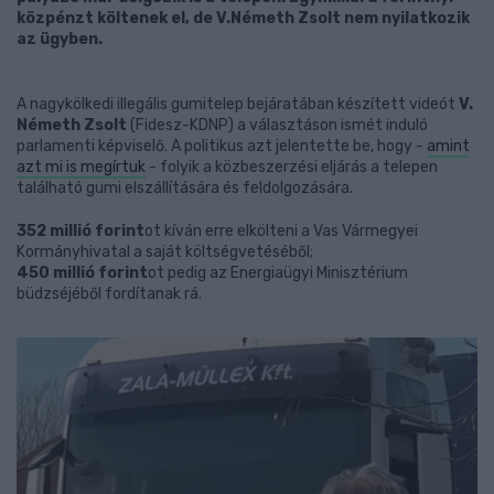
közpénzt költenek el, de V.Németh Zsolt nem nyilatkozik
az ügyben.
A nagykölkedi illegális gumitelep bejáratában készített videót
V.
Németh Zsolt
(Fidesz-KDNP) a választáson ismét induló
parlamenti képviselő. A politikus azt jelentette be, hogy -
amint
azt mi is megírtuk
- folyik a közbeszerzési eljárás a telepen
található gumi elszállítására és feldolgozására.
352 millió forint
ot kíván erre elkölteni a Vas Vármegyei
Kormányhivatal a saját költségvetéséből;
450 millió forint
ot pedig az Energiaügyi Minisztérium
büdzséjéből fordítanak rá.