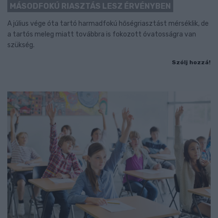
MÁSODFOKÚ RIASZTÁS LESZ ÉRVÉNYBEN
A július vége óta tartó harmadfokú hőségriasztást mérséklik, de
a tartós meleg miatt továbbra is fokozott óvatosságra van
szükség.
Szólj hozzá!