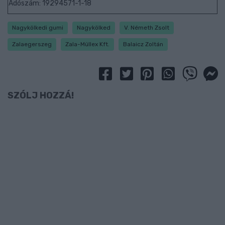
Adószám: 19294571-1-18
Nagykölkedi gumi
Nagykölked
V. Németh Zsolt
Zalaegerszeg
Zala-Müllex Kft.
Balaicz Zoltán
SZÓLJ HOZZÁ!