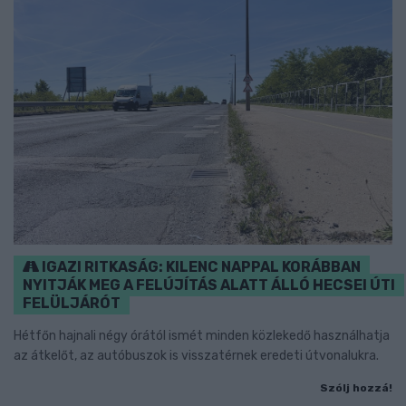
IGAZI RITKASÁG: KILENC NAPPAL KORÁBBAN
NYITJÁK MEG A FELÚJÍTÁS ALATT ÁLLÓ HECSEI ÚTI
FELÜLJÁRÓT
Hétfőn hajnali négy órától ismét minden közlekedő használhatja
az átkelőt, az autóbuszok is visszatérnek eredeti útvonalukra.
Szólj hozzá!