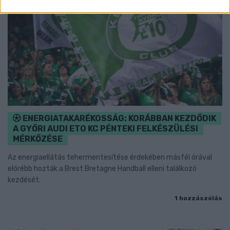
ENERGIATAKARÉKOSSÁG: KORÁBBAN KEZDŐDIK
A GYŐRI AUDI ETO KC PÉNTEKI FELKÉSZÜLÉSI
MÉRKŐZÉSE
Az energiaellátás tehermentesítése érdekében másfél órával
előrébb hozták a Brest Bretagne Handball elleni találkozó
kezdését.
1 hozzászólás