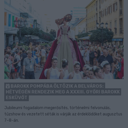
BAROKK POMPÁBA ÖLTÖZIK A BELVÁROS:
HÉTVÉGÉN RENDEZIK MEG A XXXIII. GYŐRI BAROKK
ESKÜVŐT
Jubileumi fogadalom megerősítés, történelmi felvonulás,
tűzshow és vezetett séták is várják az érdeklődőket augusztus
7–8-án.