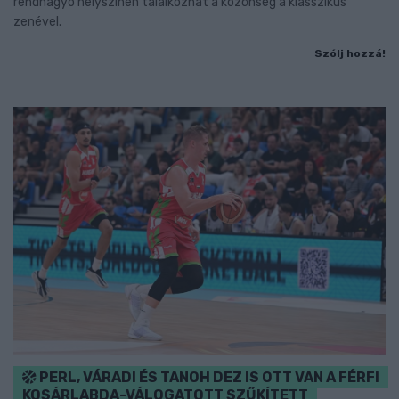
rendhagyó helyszínen találkozhat a közönség a klasszikus
zenével.
Szólj hozzá!
PERL, VÁRADI ÉS TANOH DEZ IS OTT VAN A FÉRFI
KOSÁRLABDA-VÁLOGATOTT SZŰKÍTETT