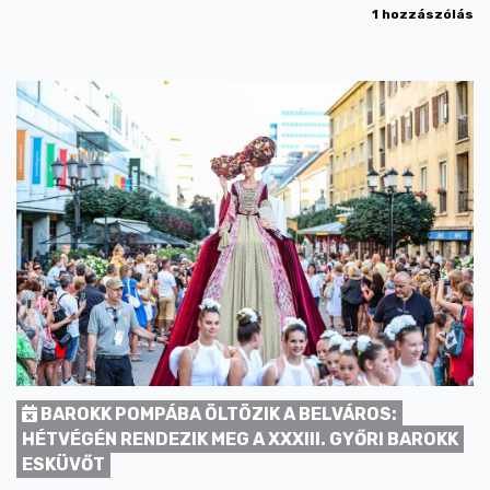
1 hozzászólás
BAROKK POMPÁBA ÖLTÖZIK A BELVÁROS:
HÉTVÉGÉN RENDEZIK MEG A XXXIII. GYŐRI BAROKK
ESKÜVŐT