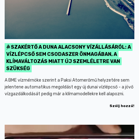
SZAKÉRTŐ A DUNA ALACSONY VÍZÁLLÁSÁRÓL: A
VÍZLÉPCSŐ SEM CSODASZER ÖNMAGÁBAN, A
KLÍMAVÁLTOZÁS MIATT ÚJ SZEMLÉLETRE VAN
SZÜKSÉG
A BME vízmérnöke szerint a Paksi Atomerőmű helyzetére sem
jelentene automatikus megoldást egy új dunai vízlépcső - a jövő
vízgazdálkodását pedig már a klímamodellekre kell alapozni.
Szólj hozzá!