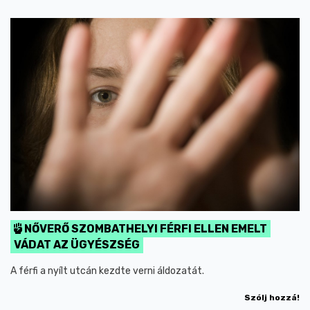
NŐVERŐ SZOMBATHELYI FÉRFI ELLEN EMELT
VÁDAT AZ ÜGYÉSZSÉG
A férfi a nyílt utcán kezdte verni áldozatát.
Szólj hozzá!