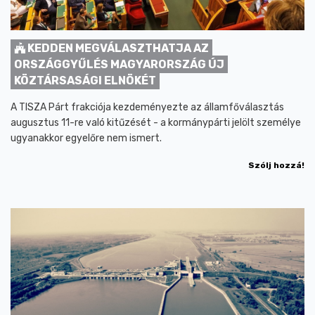
KEDDEN MEGVÁLASZTHATJA AZ
ORSZÁGGYŰLÉS MAGYARORSZÁG ÚJ
KÖZTÁRSASÁGI ELNÖKÉT
A TISZA Párt frakciója kezdeményezte az államfőválasztás
augusztus 11-re való kitűzését - a kormánypárti jelölt személye
ugyanakkor egyelőre nem ismert.
Szólj hozzá!