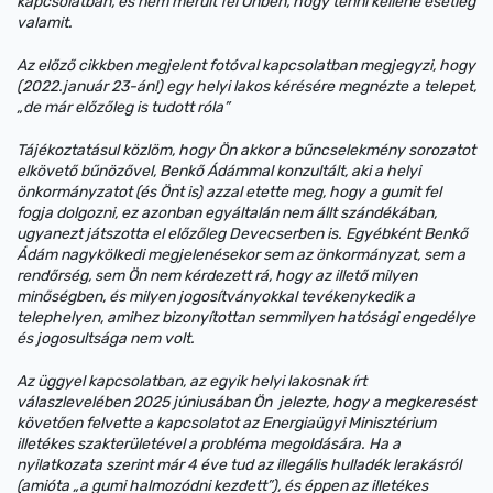
kapcsolatban, és nem merült fel Önben, hogy tenni kellene esetleg
valamit.
Az előző cikkben megjelent fotóval kapcsolatban megjegyzi, hogy
(2022.január 23-án!) egy helyi lakos kérésére megnézte a telepet,
„de már előzőleg is tudott róla”
Tájékoztatásul közlöm, hogy Ön akkor a bűncselekmény sorozatot
elkövető bűnözővel, Benkő Ádámmal konzultált, aki a helyi
önkormányzatot (és Önt is) azzal etette meg, hogy a gumit fel
fogja dolgozni, ez azonban egyáltalán nem állt szándékában,
ugyanezt játszotta el előzőleg Devecserben is. Egyébként Benkő
Ádám nagykölkedi megjelenésekor sem az önkormányzat, sem a
rendőrség, sem Ön nem kérdezett rá, hogy az illető milyen
minőségben, és milyen jogosítványokkal tevékenykedik a
telephelyen, amihez bizonyítottan semmilyen hatósági engedélye
és jogosultsága nem volt.
Az üggyel kapcsolatban, az egyik helyi lakosnak írt
válaszlevelében 2025 júniusában Ön jelezte, hogy a megkeresést
követően felvette a kapcsolatot az Energiaügyi Minisztérium
illetékes szakterületével a probléma megoldására. Ha a
nyilatkozata szerint már 4 éve tud az illegális hulladék lerakásról
(amióta „a gumi halmozódni kezdett”), és éppen az illetékes