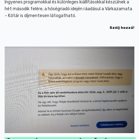
Ingyenes programokkal és különleges kiállításokkal készülnek a
hét második felére, a hőségriadó idején ráadásul a Várkazamata
– Kőtár is díjmentesen látogatható.
Szólj hozzá!