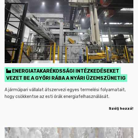
ENERGIATAKARÉKOSSÁGI INTÉZKEDÉSEKET
VEZET BE A GYŐRI RÁBA A NYÁRI ÜZEMSZÜNETIG
A járműipari vállalat átszervezi egyes termelési folyamatait,
hogy csökkentse az esti órák energiafelhasználását.
Szólj hozzá!