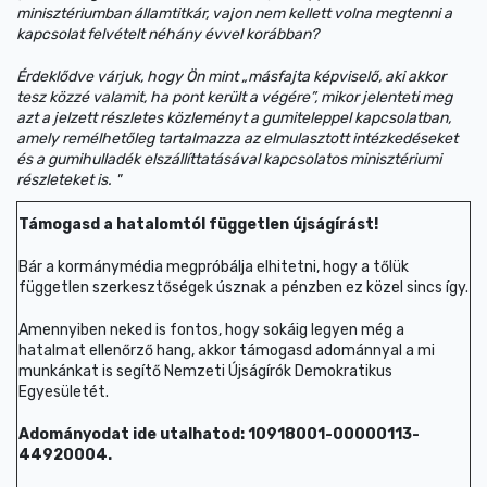
minisztériumban államtitkár, vajon nem kellett volna megtenni a
kapcsolat felvételt néhány évvel korábban?
Érdeklődve várjuk, hogy Ön mint „másfajta képviselő, aki akkor
tesz közzé valamit, ha pont került a végére”, mikor jelenteti meg
azt a jelzett részletes közleményt a gumiteleppel kapcsolatban,
amely remélhetőleg tartalmazza az elmulasztott intézkedéseket
és a gumihulladék elszállíttatásával kapcsolatos minisztériumi
részleteket is. "
Támogasd a hatalomtól független újságírást!
Bár a kormánymédia megpróbálja elhitetni, hogy a tőlük
független szerkesztőségek úsznak a pénzben ez közel sincs így.
Amennyiben neked is fontos, hogy sokáig legyen még a
hatalmat ellenőrző hang, akkor támogasd adománnyal a mi
munkánkat is segítő Nemzeti Újságírók Demokratikus
Egyesületét.
Adományodat ide utalhatod: 10918001-00000113-
44920004.