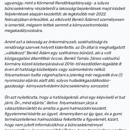
ugyanúgy, mint a Körmendi Rendőrkapitányság- a súlyos
bűncselekmény részleteiről a lakossági bejelentések majd írásbeli
feljelentések alapján kezdettől, de legkésőbb már 2022.
februárjában értesültek, az elkövető Benkő Ádámot személyesen
is ismerték, mégsem tettek semmit a környezetrombolás
megakadályozására.
Amint azt a lakosság az önkormányzati, szakhatósági és
rendőrségi szervek helyett kiderítette, az Ön által is meghallgatott
„vállalkozó” Benkő Ádám egy szélhámos bűnöző, aki a volt
közigazgatási államtitkár öccse, Benkő Tamás János valószínű
Kormány közeli közbenjárásával 2016-tól kezdődően legalább 8
éven át hatósági közbelépés vagy számonkérés nélkül,
folyamatosan tudta végrehajtani a jelenleg már negyedik éve (!)
nyomozási eljárás alatt álló, súlyos hulladékgazdálkodási-
gazdasági- környezetvédelmi bűncselekmény sorozatot.
Ön azt nyilatkozta, hogy a hatóságoknál, ahol egy képviselő el tud
járni, Ön „mind eljárta”, illetve folyamatosan járja a
választókerületét és amióta a gumi halmozódni kezdett,
figyelemmel kísérte az ügyet. Amennyiben ez így igaz, és a gumi
természetellenes halmozódása felkeltette a figyelemét, kizárt,
hogy nem jutott információkhoz a bűncselekménnyel