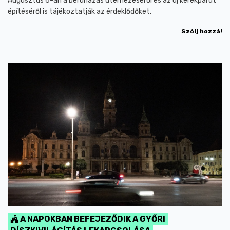
Augusztus 6-án a beruházás ütemezéséről és az új kerékpárút
építéséről is tájékoztatják az érdeklődőket.
Szólj hozzá!
A NAPOKBAN BEFEJEZŐDIK A GYŐRI