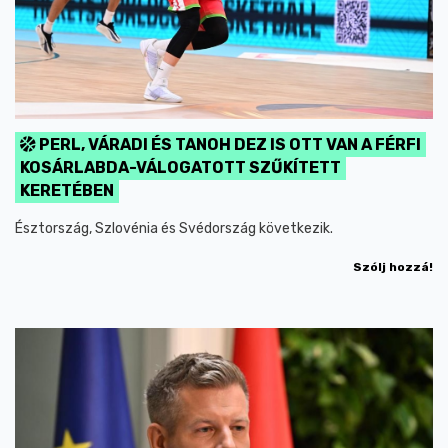
PERL, VÁRADI ÉS TANOH DEZ IS OTT VAN A FÉRFI
KOSÁRLABDA-VÁLOGATOTT SZŰKÍTETT
KERETÉBEN
Észtország, Szlovénia és Svédország következik.
Szólj hozzá!