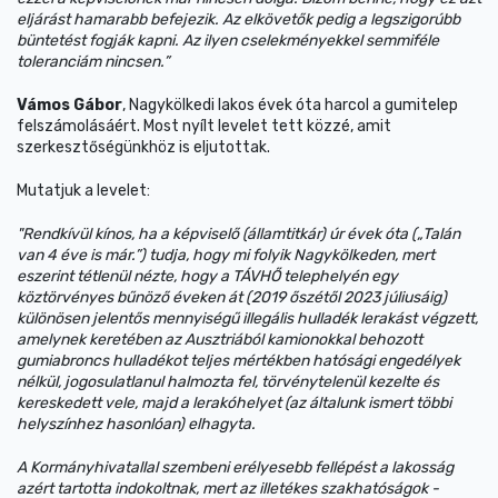
eljárást hamarabb befejezik. Az elkövetők pedig a legszigorúbb
büntetést fogják kapni. Az ilyen cselekményekkel semmiféle
toleranciám nincsen.”
Vámos Gábor
, Nagykölkedi lakos évek óta harcol a gumitelep
felszámolásáért. Most nyílt levelet tett közzé, amit
szerkesztőségünkhöz is eljutottak.
Mutatjuk a levelet:
"Rendkívül kínos, ha a képviselő (államtitkár) úr évek óta („Talán
van 4 éve is már.”) tudja, hogy mi folyik Nagykölkeden, mert
eszerint tétlenül nézte, hogy a TÁVHŐ telephelyén egy
köztörvényes bűnöző éveken át (2019 őszétől 2023 júliusáig)
különösen jelentős mennyiségű illegális hulladék lerakást végzett,
amelynek keretében az Ausztriából kamionokkal behozott
gumiabroncs hulladékot teljes mértékben hatósági engedélyek
nélkül, jogosulatlanul halmozta fel, törvénytelenül kezelte és
kereskedett vele, majd a lerakóhelyet (az általunk ismert többi
helyszínhez hasonlóan) elhagyta.
A Kormányhivatallal szembeni erélyesebb fellépést a lakosság
azért tartotta indokoltnak, mert az illetékes szakhatóságok -