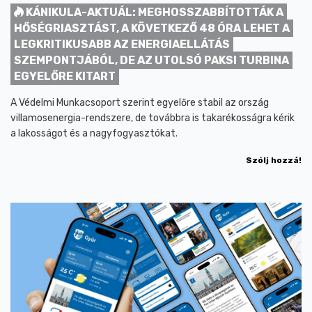
KÁNIKULA-AKTUÁL: MEGHOSSZABBÍTOTTÁK A
HŐSÉGRIASZTÁST, A KÖVETKEZŐ 48 ÓRA LEHET A
LEGKRITIKUSABB AZ ENERGIAELLÁTÁS
SZEMPONTJÁBÓL, DE AZ UTOLSÓ PAKSI TURBINA
EGYELŐRE KITART
A Védelmi Munkacsoport szerint egyelőre stabil az ország
villamosenergia-rendszere, de továbbra is takarékosságra kérik
a lakosságot és a nagyfogyasztókat.
Szólj hozzá!