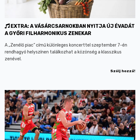
EXTRA: A VÁSÁRCSARNOKBAN NYITJA ÚJ ÉVADÁT
A GYŐRI FILHARMONIKUS ZENEKAR
A „Zenélő piac” című különleges koncerttel szeptember 7-én
rendhagyó helyszínen találkozhat a közönség a klasszikus
zenével.
Szólj hozzá!