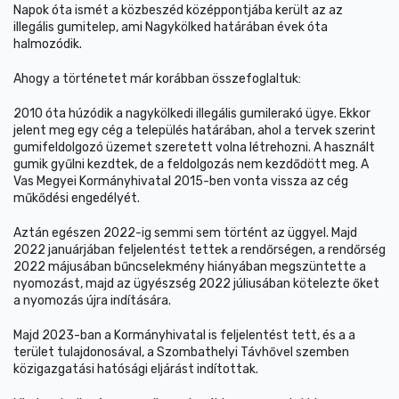
Napok óta ismét a közbeszéd középpontjába került az az
illegális gumitelep, ami Nagykölked határában évek óta
halmozódik.
Ahogy a történetet már korábban összefoglaltuk:
2010 óta húzódik a nagykölkedi illegális gumilerakó ügye. Ekkor
jelent meg egy cég a település határában, ahol a tervek szerint
gumifeldolgozó üzemet szeretett volna létrehozni. A használt
gumik gyűlni kezdtek, de a feldolgozás nem kezdődött meg. A
Vas Megyei Kormányhivatal 2015-ben vonta vissza az cég
műkődési engedélyét.
Aztán egészen 2022-ig semmi sem történt az üggyel. Majd
2022 januárjában feljelentést tettek a rendőrségen, a rendőrség
2022 májusában bűncselekmény hiányában megszüntette a
nyomozást, majd az ügyészség 2022 júliusában kötelezte őket
a nyomozás újra indítására.
Majd 2023-ban a Kormányhivatal is feljelentést tett, és a a
terület tulajdonosával, a Szombathelyi Távhővel szemben
közigazgatási hatósági eljárást indítottak.