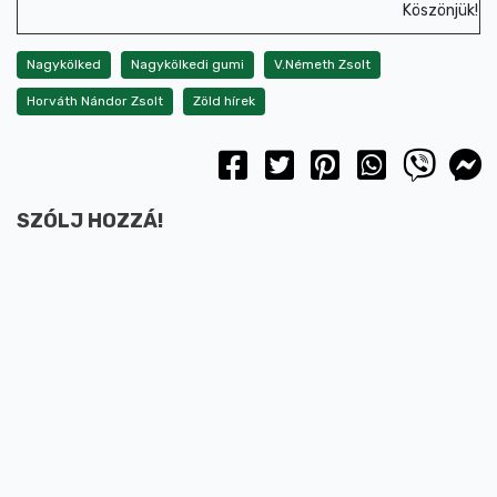
Köszönjük!
Nagykölked
Nagykölkedi gumi
V.Németh Zsolt
Horváth Nándor Zsolt
Zöld hírek
SZÓLJ HOZZÁ!