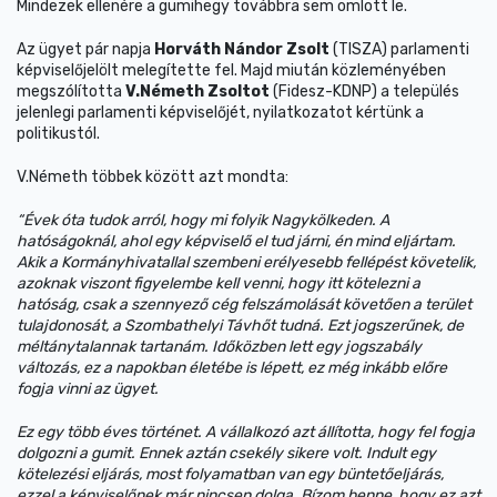
Mindezek ellenére a gumihegy továbbra sem omlott le.
Az ügyet pár napja
Horváth Nándor Zsolt
(TISZA) parlamenti
képviselőjelölt melegítette fel. Majd miután közleményében
megszólította
V.Németh Zsoltot
(Fidesz-KDNP) a település
jelenlegi parlamenti képviselőjét, nyilatkozatot kértünk a
politikustól.
V.Németh többek között azt mondta:
“Évek óta tudok arról, hogy mi folyik Nagykölkeden. A
hatóságoknál, ahol egy képviselő el tud járni, én mind eljártam.
Akik a Kormányhivatallal szembeni erélyesebb fellépést követelik,
azoknak viszont figyelembe kell venni, hogy itt kötelezni a
hatóság, csak a szennyező cég felszámolását követően a terület
tulajdonosát, a Szombathelyi Távhőt tudná. Ezt jogszerűnek, de
méltánytalannak tartanám. Időközben lett egy jogszabály
változás, ez a napokban életébe is lépett, ez még inkább előre
fogja vinni az ügyet.
Ez egy több éves történet. A vállalkozó azt állította, hogy fel fogja
dolgozni a gumit. Ennek aztán csekély sikere volt. Indult egy
kötelezési eljárás, most folyamatban van egy büntetőeljárás,
ezzel a képviselőnek már nincsen dolga. Bízom benne, hogy ez azt