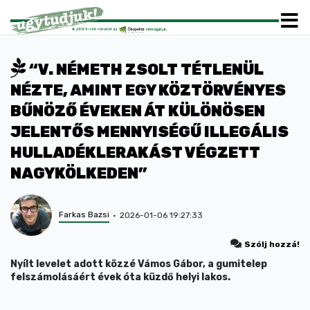
“V. NÉMETH ZSOLT TÉTLENÜL
NÉZTE, AMINT EGY KÖZTÖRVÉNYES
BŰNÖZŐ ÉVEKEN ÁT KÜLÖNÖSEN
JELENTŐS MENNYISÉGŰ ILLEGÁLIS
HULLADÉKLERAKÁST VÉGZETT
NAGYKÖLKEDEN”
Farkas Bazsi
2026-01-06 19:27:33
Szólj hozzá!
Nyílt levelet adott közzé Vámos Gábor, a gumitelep
felszámolásáért évek óta küzdő helyi lakos.