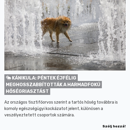
KÁNIKULA: PÉNTEK ÉJFÉLIG
MEGHOSSZABBÍTOTTÁK A HARMADFOKÚ
HŐSÉGRIASZTÁST
Az országos tisztifőorvos szerint a tartós hőség továbbra is
komoly egészségügyi kockázatot jelent, különösen a
veszélyeztetett csoportok számára.
Szólj hozzá!