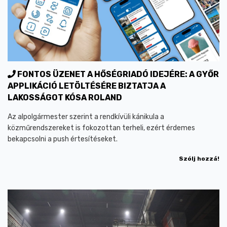
FONTOS ÜZENET A HŐSÉGRIADÓ IDEJÉRE: A GYŐR
APPLIKÁCIÓ LETÖLTÉSÉRE BIZTATJA A
LAKOSSÁGOT KÓSA ROLAND
Az alpolgármester szerint a rendkívüli kánikula a
közműrendszereket is fokozottan terheli, ezért érdemes
bekapcsolni a push értesítéseket.
Szólj hozzá!