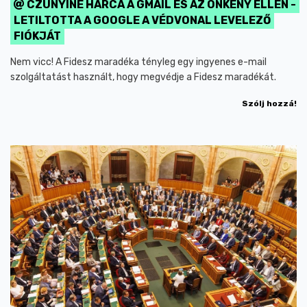
CZUNYINÉ HARCA A GMAIL ÉS AZ ÖNKÉNY ELLEN -
LETILTOTTA A GOOGLE A VÉDVONAL LEVELEZŐ
FIÓKJÁT
Nem vicc! A Fidesz maradéka tényleg egy ingyenes e-mail
szolgáltatást használt, hogy megvédje a Fidesz maradékát.
Szólj hozzá!