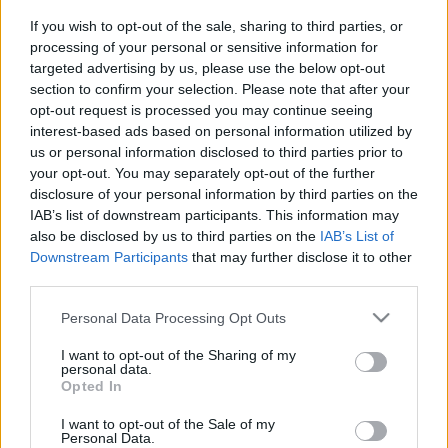
2021. december. 08. 11:26
If you wish to opt-out of the sale, sharing to third parties, or
Vagy épp ellenkezőleg? Előremenekül a Fidesz és megmenti a
kampányát? Mekkora kárt okozhat a kormánypártoknak a
processing of your personal or sensitive information for
botrány, profitálhat-e ebből az ellenzék, miért nem kell óriási
targeted advertising by us, please use the below opt-out
változásokat várni a lemondástól, végül miért épp most tört ki a
section to confirm your selection. Please note that after your
hónapok óta húzódó ügy?
opt-out request is processed you may continue seeing
KÖVÉR LÁSZLÓ BESZÉDE TITKOSSZOLGÁLATI
interest-based ads based on personal information utilized by
VEZETŐKNEK: AZ ELLENZÉK A LEGNAGYOBB
us or personal information disclosed to third parties prior to
NEMZETBIZTONSÁGI VESZÉLY
your opt-out. You may separately opt-out of the further
disclosure of your personal information by third parties on the
2021. november. 27. 09:54
IAB’s list of downstream participants. This information may
A volt titokminiszter, a parlament jelenlegi fideszes elnöke erről
also be disclosed by us to third parties on the
IAB’s List of
2020 februárjában beszélt, szavai most kerültek
Downstream Participants
that may further disclose it to other
nyilvánosságra.
third parties.
LEFOTÓZTA SZIJJÁRTÓ PÉTER ADRIAI
JACHTOZÁSÁT, KÉT TELEFONJÁT IS
Please note that this website/app uses one or more Google
Personal Data Processing Opt Outs
FELTÖRTÉK AZ IZRAELI KÉMPROGRAMMAL
services and may gather and store information including but
not limited to your visit or usage behaviour. You may click to
I want to opt-out of the Sharing of my
2021. szeptember. 22. 20:00
personal data.
grant or deny consent to Google and its third-party tags to
Nincs itt semmi látnivaló...
Opted In
use your data for below specified purposes in below Google
MEGFIGYELÉSI BOTRÁNY: 2050-IG
consent section.
TITKOSÍTOTTÁK A NEMZETBIZTONSÁGI
I want to opt-out of the Sale of my
Personal Data.
BIZOTTSÁG ÜLÉSÉN ELHANGZOTTAKAT