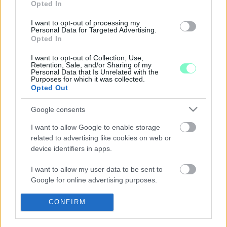
Opted In
2021. szeptember. 20. 12:37
I want to opt-out of processing my
A testület kormánypárti tagjai semmit nem bíztak a véletlenre.
Personal Data for Targeted Advertising.
Viszont pozitívum, hogy a fideszes és KDNP-s képviselők
Opted In
megtisztelték jelenlétükkel a bizottság ülését.
PEGASUS-BOTRÁNY: TÖBBSZÖR IS
I want to opt-out of Collection, Use,
Retention, Sale, and/or Sharing of my
FELTÖRTÉK EGY ELLENZÉKI
Personal Data that Is Unrelated with the
MÉDIATULAJDONOS TELEFONJÁT
Purposes for which it was collected.
Opted Out
2021. szeptember. 08. 21:44
Mindenhez hozzáfértek, amihez Páva Zoltán is
Google consents
VIZSGÁLATOT INDÍTOTT AZ ADATVÉDELMI
HATÓSÁG A MEGFIGYELÉSI BOTRÁNNYAL
I want to allow Google to enable storage
KAPCSOLATBAN
related to advertising like cookies on web or
device identifiers in apps.
2021. augusztus. 06. 08:32
Véget ért a szabadság.
I want to allow my user data to be sent to
GYURCSÁNY: BÖRTÖN LESZ EBBŐL, FIÚK ÉS
Google for online advertising purposes.
LÁNYOK!
I want to allow Google to send me
CONFIRM
2021. augusztus. 02. 20:26
personalized advertising.
A Pegasus-botrány legújabb fejleményére reagált a DK elnöke.