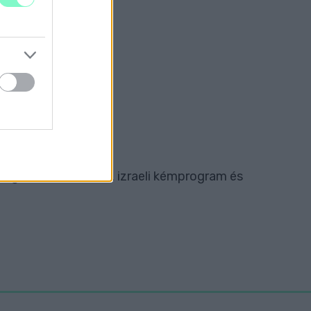
JSÁGÍRÓT
ZÉK
ág összehívását az izraeli kémprogram és