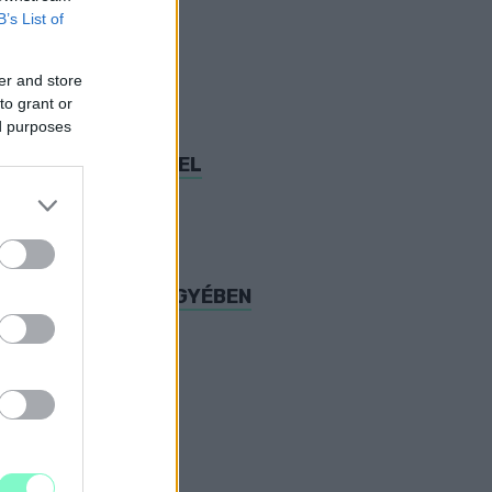
B’s List of
er and store
to grant or
ed purposes
 A KÉMSZOFTVERREL
ATÁSI BOTRÁNY ÜGYÉBEN