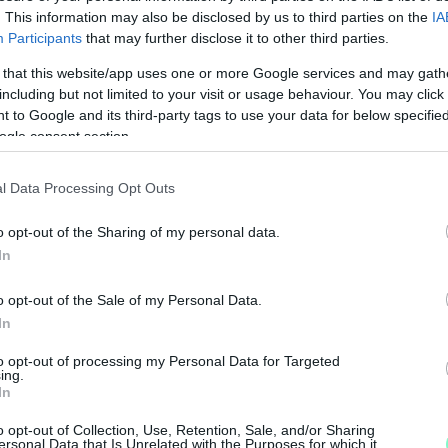
. This information may also be disclosed by us to third parties on the
IA
LLGATÁSI BOTRÁNYRA: SOROS!
Participants
that may further disclose it to other third parties.
 that this website/app uses one or more Google services and may gath
including but not limited to your visit or usage behaviour. You may click 
ert.
 to Google and its third-party tags to use your data for below specifi
ogle consent section.
ÉS TÖBB MÁSIK ÜGYVÉDET IS LEHALLGATHATTAK
l Data Processing Opt Outs
 valahogy konfliktusba kerültek a kormánnyal.
o opt-out of the Sharing of my personal data.
In
ZTONSÁGI BIZOTTSÁG ÖSSZEHÍVÁSÁT A LEHALLG
o opt-out of the Sale of my Personal Data.
In
to opt-out of processing my Personal Data for Targeted
ing.
EHALLGATÁSI BOTRÁNYRÓL
In
o opt-out of Collection, Use, Retention, Sale, and/or Sharing
ersonal Data that Is Unrelated with the Purposes for which it