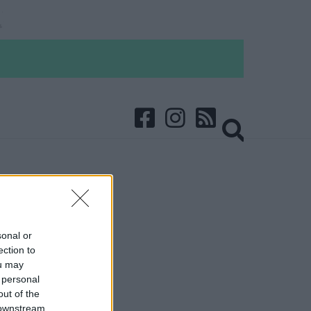
sonal or
ection to
ou may
 personal
out of the
 downstream