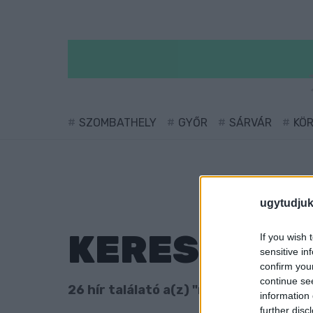
SZOMBATHELY
GYŐR
SÁRVÁR
KÖ
ugytudjuk
KERESÉS
If you wish 
sensitive in
confirm you
continue se
26 hír találató a(z) "megfigyelési botr
information 
further disc