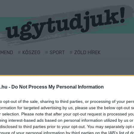
RMEND
KŐSZEG
SPORT
ZÖLD HÍREK
.hu -
Do Not Process My Personal Information
to opt-out of the sale, sharing to third parties, or processing of your per
formation for targeted advertising by us, please use the below opt-out s
r selection. Please note that after your opt-out request is processed y
eing interest-based ads based on personal information utilized by us or
ány" cimkével ellátva.
disclosed to third parties prior to your opt-out. You may separately opt-
losure of your personal information by third parties on the IAB’s list of