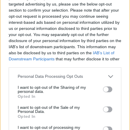
2022. május. 18. 16:48
targeted advertising by us, please use the below opt-out
Február óta ömlik a szennyezett víz a folyóba, egy nagyobb
section to confirm your selection. Please note that after your
áradás után hozzánk is elérhet az ökológiai katasztrófa.
opt-out request is processed you may continue seeing
CUNAMI ÉRTE EL TONGA PARTVIDÉKÉT
interest-based ads based on personal information utilized by
us or personal information disclosed to third parties prior to
2022. január. 15. 12:04
your opt-out. You may separately opt-out of the further
Egy hatalmas tenger alatti vulkánkitörés után következett a
disclosure of your personal information by third parties on the
szökőár.
IAB’s list of downstream participants. This information may
HETEKRE LEZÁRJÁK KALIFORNIA
also be disclosed by us to third parties on the
IAB’s List of
TENGERPARTJAIT EGY HATALMAS
Downstream Participants
that may further disclose it to other
OLAJKIÖMLÉS UTÁN
third parties.
2021. október. 07. 15:20
Please note that this website/app uses one or more Google
Közel félmillió liter olaj szabadult ki egy tengeralatti csőből, a
Personal Data Processing Opt Outs
services and may gather and store information including but
szakértők a közelmúlt legdurvább katasztrófájáról beszélnek.
not limited to your visit or usage behaviour. You may click to
I want to opt-out of the Sharing of my
A VULKÁNKITÖRÉS MÁR 513 ÉPÜLETET
personal data.
grant or deny consent to Google and its third-party tags to
SEMMISÍTETT MEG LA PALMA SZIGETÉN
Opted In
use your data for below specified purposes in below Google
2021. szeptember. 27. 19:20
consent section.
I want to opt-out of the Sale of my
A spanyol kormány várhatóan keddi ülésén katasztrófa sújtotta
Personal Data.
övezetnek nyilvánítja az Atlanti-óceánban fekvő szigetet.
Opted In
CSAKNEM 1300 HALOTTJA VAN A HAITI
I want to opt-out of processing my
FÖLDRENGÉSNEK