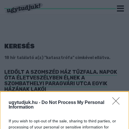
KERESÉS
18 hír találató a(z) "katasztrófa" cimkével ellátva.
LEDŐLT A SZOMSZÉD HÁZ TŰZFALA, NAPOK
ÓTA ÉLETVESZÉLYBEN ÉLNEK A
SZOMBATHELYI PARAGVÁRI UTCA EGYIK
HÁZÁNAK LAKÓI
2023. december. 06. 07:43
ugytudjuk.hu -
Do Not Process My Personal
Az épület bontása 4 és fél millió forintba kerülne, de kérdés,
Information
hogy ki fogja ezt kifizetni.
GYAKORLATILAG KIPUSZTULT A SAJÓ
If you wish to opt-out of the sale, sharing to third parties, or
ÉLŐVILÁGA A SZLOVÁK SZAKASZON
processing of your personal or sensitive information for