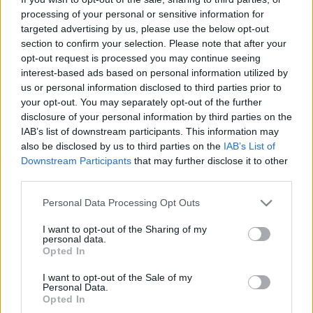
LUKÁCS DÁNIEL: HENDE CSABA MUTASSA BE
processing of your personal or sensitive information for
AZT A DOKUMENTUMOT, AMI ALAPJÁN Ő EGY
targeted advertising by us, please use the below opt-out
FILLÉRT SEM TESZ EL A HÁZA BÉRBEADÁSA
section to confirm your selection. Please note that after your
UTÁN
opt-out request is processed you may continue seeing
interest-based ads based on personal information utilized by
2022. március. 24. 14:25
us or personal information disclosed to third parties prior to
A Vas megyei Momentum elnöke megerősítette, hogy
feljelentést tesznek a fideszes képviselő ellen.
your opt-out. You may separately opt-out of the further
disclosure of your personal information by third parties on the
NÉMETH ÁKOS IS AZT KÖVETELI HENDE
IAB’s list of downstream participants. This information may
CSABÁTÓL, HOGY HOZZA NYILVÁNOSSÁGRA A
also be disclosed by us to third parties on the
IAB’s List of
HÁZA KIADÁSÁNAK DOKUMENTUMAIT
Downstream Participants
that may further disclose it to other
2022. március. 21. 20:21
third parties.
A napfény a legjobb fertőtlenítő - vallja az LMP politikusa.
Please note that this website/app uses one or more Google
DAGAD A FIDESZES HENDE CSABA KÖRÜLI
Personal Data Processing Opt Outs
services and may gather and store information including but
HÁZBOTRÁNY: VÁLASZOK HELYETT CSAK
not limited to your visit or usage behaviour. You may click to
I want to opt-out of the Sharing of my
FELJELENTGETÉS ÉRKEZIK A KORMÁNYPÁRTI
personal data.
grant or deny consent to Google and its third-party tags to
POLITIKUSTÓL
Opted In
use your data for below specified purposes in below Google
2022. március. 19. 11:41
consent section.
I want to opt-out of the Sale of my
Szuhai Viktor, a DK önkormányzati képviselője azt üzente
Personal Data.
Hendének, hogy mutassa be az eddig eltitkolt házszerződését,
Opted In
vagy jelentse fel őt is.