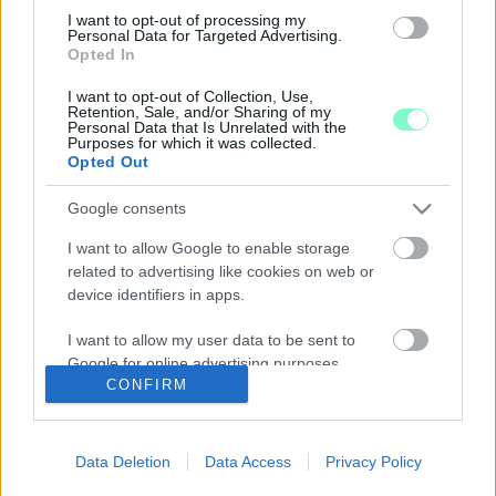
HORVÁTH ATTILA: HENDE CSABA A ZOKNIJAI
I want to opt-out of processing my
Personal Data for Targeted Advertising.
HELYETT INKÁBB SZERZŐDÉST MUTOGASSON
Opted In
2022. március. 17. 20:37
I want to opt-out of Collection, Use,
Az MSZP-s politikus azt mondta, egészen elképesztő, ahogy a
Retention, Sale, and/or Sharing of my
fideszes Hende Csaba vissza-feljelentget ahelyett, hogy
Personal Data that Is Unrelated with the
megmagyarázná, mire fel mutyizik.
Purposes for which it was collected.
Opted Out
A PORNHUB VEZÉRIGAZGATÓJA AZT MONDJA,
TUDJA, KI ÉGETTE LE TAVALY A HÁZÁT
Google consents
2022. január. 20. 08:00
I want to allow Google to enable storage
A 16 millió dolláros kisebb kastély egy éjszaka alatt teljesen porig
égett.
related to advertising like cookies on web or
device identifiers in apps.
EGY ÉJSZAKÁRA BEKÖLTÖZHET VALAKI KEVIN
HÁZÁBA
I want to allow my user data to be sent to
2021. december. 01. 19:41
Google for online advertising purposes.
Felkerült az Airbnb-re a Reszkessetek, betörők! c. karácsonyi
CONFIRM
kultfilm forgatási helyszínéül szolgáló ház.
I want to allow Google to send me
SOKKAL OLCSÓBBAN CSERÉLNEK GAZDÁT AZ
personalized advertising.
OLYAN HÁZAK, AMELYEKET EGY-EGY ELM
Data Deletion
Data Access
Privacy Policy
UTCÁBAN HÚZTAK FEL
I want to allow Google to enable storage