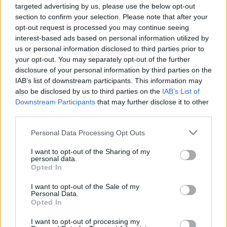
2022. május. 03. 16:35
targeted advertising by us, please use the below opt-out
A vidéki fideszes kiskirályok hatalma, a háború és a médiafölény
section to confirm your selection. Please note that after your
volt első sorban a választási vereség oka Pollreisz Balázs győri
opt-out request is processed you may continue seeing
MSZP-s képviselő, megyei elnök, országos elnökségi tag szerint,
interest-based ads based on personal information utilized by
de azért azt is elmondta, hogy ezt az összefogást is inkább
us or personal information disclosed to third parties prior to
csak összeborították, mint összefőzték. Interjú!
your opt-out. You may separately opt-out of the further
JANCSÓ ZITA AZ UGYTUDJUKNAK: EBBEN A
disclosure of your personal information by third parties on the
FORMÁBAN NEM MŰKÖDÖTT AZ ÖSSZEFOGÁS
IAB’s list of downstream participants. This information may
also be disclosed by us to third parties on the
IAB’s List of
2022. Április. 20. 17:01
A győri 1-es körzet összellenzéki jelöltjével a választás
Downstream Participants
that may further disclose it to other
tanulságairól beszélgettünk.
third parties.
SZÁZ MINI FERIT, EZERET!
Please note that this website/app uses one or more Google
Personal Data Processing Opt Outs
2022. Április. 11. 19:44
services and may gather and store information including but
Gyurcsány és Orbán, a NER kétpetéjű ikrei.
not limited to your visit or usage behaviour. You may click to
I want to opt-out of the Sharing of my
personal data.
grant or deny consent to Google and its third-party tags to
GYURCSÁNY: DOBREV KLÁRÁVAL GYŐZTÜNK
Opted In
use your data for below specified purposes in below Google
VOLNA
consent section.
I want to opt-out of the Sale of my
2022. Április. 09. 14:15
Personal Data.
A DK elnöke szerint megalapozatlan vád, hogy a Jobbik többet
Opted In
vitt, mint hozott.
I want to opt-out of processing my
HOGYAN ÁRULTA EL AZ ELLENZÉK AZ