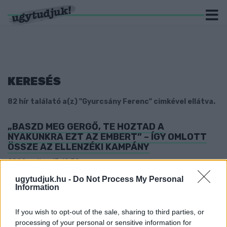
KERESÉS
82 hír találató a(z) "Gyurcsány Ferenc" cimkével ellátva.
„BASZD MEG GERGŐ, TE HOZTAD A
NYAKUNKRA EZT AZ EMBERT” – ÍGY OMLOTT
ÖSSZE AZ ELLENZÉKI KAMPÁNY
2022. május. 17. 10:38
A Direkt36 hosszú oknyomozó cikkben tárta fel, hogy esett
ugytudjuk.hu -
Do Not Process My Personal
szét az ellenzéki kampány tavaly október és idén március
Information
között.
POLLREISZ AZ UGYTUDJUKNAK: EZT
If you wish to opt-out of the sale, sharing to third parties, or
ELSZÚRTUK
processing of your personal or sensitive information for