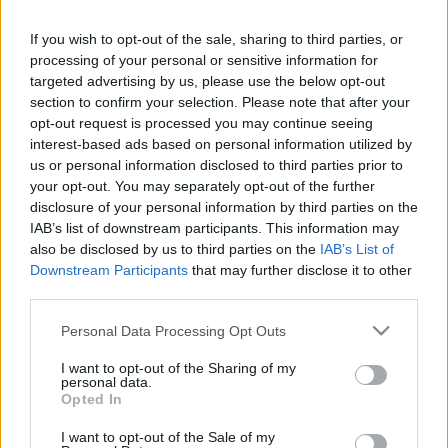
fontosságával.
AKÁR MÉGIS MEGÉPÜLHET A FAKITERMELŐ ÚT
If you wish to opt-out of the sale, sharing to third parties, or
A KŐSZEGI-HEGYSÉGEN, IMMÁRON HATÓSÁGI
processing of your personal or sensitive information for
ENGEDÉLY NÉLKÜL
targeted advertising by us, please use the below opt-out
section to confirm your selection. Please note that after your
2022. augusztus. 06. 08:18
opt-out request is processed you may continue seeing
Két éve a helyiek ellenállása miatt visszakozott a fakitermelő út
megépítésétől az erdészet, az új kormányrendelet azonban
interest-based ads based on personal information utilized by
lehetőséget ad rá, hogy hatósági engedély nélkül is elinduljon az
us or personal information disclosed to third parties prior to
építkezés az erdőben.
your opt-out. You may separately opt-out of the further
disclosure of your personal information by third parties on the
MEGKEZDŐDIK A FAKIVÁGÁS A GYŐR BELSŐ
TEHERMENTESÍTŐ ÚT NYOMVONALÁN
IAB’s list of downstream participants. This information may
also be disclosed by us to third parties on the
IAB’s List of
2021. október. 29. 18:08
Downstream Participants
that may further disclose it to other
Jövő hét keddtől berregnek a láncfűrészek.
third parties.
A VILÁG FAFAJAINAK MINTEGY 30
SZÁZALÉKÁT KIHALÁS FENYEGETI
Please note that this website/app uses one or more Google
Personal Data Processing Opt Outs
services and may gather and store information including but
2021. szeptember. 02. 18:10
not limited to your visit or usage behaviour. You may click to
I want to opt-out of the Sharing of my
A három legfőbb fenyegetést jelenleg a mezőgazdaság, a
personal data.
grant or deny consent to Google and its third-party tags to
fakitermelés és az állattenyésztés jelenti.
Opted In
use your data for below specified purposes in below Google
KIDERÜLT, MI VOLT AZ A NAGY TITOK, AMI
consent section.
I want to opt-out of the Sale of my
MIATT NEM MEHETTÜNK BE A KŐSZEGI