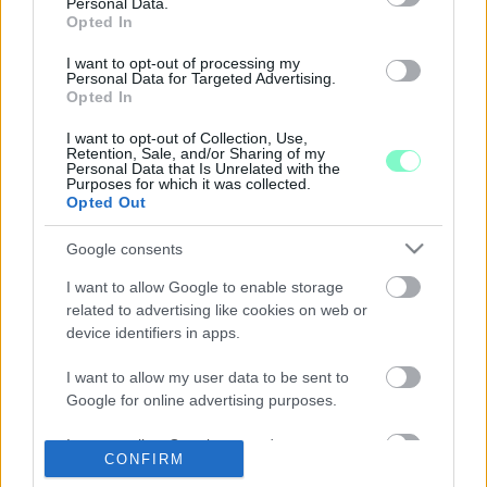
Personal Data.
KÖZMEGHALLGATÁSRA
Opted In
2020. július. 06. 16:39
I want to opt-out of processing my
Rekordgyorsasággal került nyilvánosságra az ülés 3 órás
Personal Data for Targeted Advertising.
hanganyaga.
Opted In
EGYRE TÖBB A VÉLEMÉNY, DE VAJON LÉPNI
I want to opt-out of Collection, Use,
FOG KŐSZEG A TERVEZETT FAKITERMELŐ ÚT
Retention, Sale, and/or Sharing of my
OKOZTA FORGALOMNÖVEKEDÉS ELLEN?
Personal Data that Is Unrelated with the
Purposes for which it was collected.
2020. július. 02. 16:00
Opted Out
A város önkormányzata e-mailben várja az észrevételeket, a
polgármester pedig úgy tűnik, az állami céggel szemben a
Google consents
városiak mellé áll.
I want to allow Google to enable storage
ODABENTRŐL SEM TŰNT VALÓDI
related to advertising like cookies on web or
KÖZMEGHALLGATÁSNAK A KŐSZEGI-
device identifiers in apps.
HEGYSÉGRE TERVEZETT FAKITERMELŐ ÚT
MIATT ÖSSZEHÍVOTT GYŰLÉS
I want to allow my user data to be sent to
2020. július. 02. 11:42
Google for online advertising purposes.
Sem a sajtót, sem a kőszegieket nem engedték be a hétfői
közmeghallgatásra, így egy előadássorozatba fulladt az
I want to allow Google to send me
esemény.
CONFIRM
personalized advertising.
AZ ERDÉSZET SZERINT AZ OTT ÉLŐKNEK IS