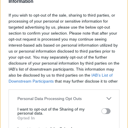
Information
2025. december. 18. 15:06
A TISZA szerint a kormánypárt inkább Orbán szövetségeseit
védte, miközben a magyarellenes szlovák jogszabály ellen
If you wish to opt-out of the sale, sharing to third parties, or
kellett volna fellépni.
processing of your personal or sensitive information for
LMP: MINÉL TÖBB ZÖLD KÉPVISELŐRE VAN
targeted advertising by us, please use the below opt-out
SZÜKSÉG AZ EP-BEN
section to confirm your selection. Please note that after your
opt-out request is processed you may continue seeing
2024. Április. 23. 13:44
interest-based ads based on personal information utilized by
Akik aláírásukkal az LMP-t támogatják, egyúttal nemet
us or personal information disclosed to third parties prior to
mondanak az akkumulátor-gyártásra - jelentette ki Tetlák Örs,
your opt-out. You may separately opt-out of the further
az ellenzéki párt országos elnökségi tagja kedden Budapesten.
disclosure of your personal information by third parties on the
A MOMENTUM ÉS A DK IS MEGSZAVAZZA AZ
IAB’s list of downstream participants. This information may
EP-BEN AZT A TERMÉSZET-HELYREÁLLÍTÁSI
also be disclosed by us to third parties on the
IAB’s List of
RENDELETET AMELYNEK TÁMOGATÁSÁT AZ
Downstream Participants
that may further disclose it to other
LMP NYÍLT LEVÉLBEN KÉRTE
third parties.
2023. július. 07. 12:01
Ujhelyi István EP képviselő is támogatja a javaslatot, ám a
Please note that this website/app uses one or more Google
Personal Data Processing Opt Outs
szavazáson nem tud részt venni.
services and may gather and store information including but
not limited to your visit or usage behaviour. You may click to
I want to opt-out of the Sharing of my
LMP: A MAGYAR EP-KÉPVISELŐK IS
personal data.
grant or deny consent to Google and its third-party tags to
SZAVAZZÁK MEG A TERMÉSZET-
Opted In
use your data for below specified purposes in below Google
HELYREÁLLÍTÁSI RENDELETET!
consent section.