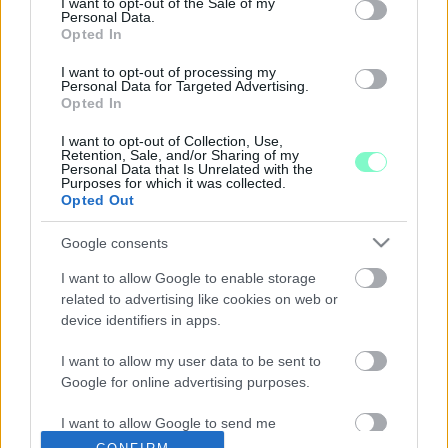
I want to opt-out of the Sale of my
2023. július. 03. 18:17
Personal Data.
Mutatjuk Schmuck Erzsébet, a párt társelnökének nyílt levelét.
Opted In
VARGA JUDIT LESZ A FIDESZ LISTAVEZETŐJE
I want to opt-out of processing my
AZ EP-BEN
Personal Data for Targeted Advertising.
Opted In
2023. június. 27. 10:22
Lesz munkája.
I want to opt-out of Collection, Use,
AZ EP SZERINT AGGODALOMRA AD OKOT,
Retention, Sale, and/or Sharing of my
Personal Data that Is Unrelated with the
HOGY MAGYARORSZÁG TÖLTI BE AZ UNIÓS
Purposes for which it was collected.
TANÁCS ELNÖKSÉGÉT 2024-BEN
Opted Out
2023. június. 01. 15:27
Google consents
A 442 szavazattal, 144 ellenszavazat és 33 tartózkodás
mellett elfogadott állásfoglalásukban az EP képviselők
I want to allow Google to enable storage
megkérdőjelezték, hogy Magyarország hitelesen tudná-e
related to advertising like cookies on web or
betölteni az Európai Unió Tanácsának soros elnökségét 2024
device identifiers in apps.
második felében.
LMP: A FIDESZ AZ ATOMENERGIA ÉS A
I want to allow my user data to be sent to
FÖLDGÁZ ZÖLDRE FESTÉSE MELLÉ ÁLLT
Google for online advertising purposes.
2022. július. 06. 20:01
Az Európai Parlament többek között a fideszes képviselők
I want to allow Google to send me
szavazatával elutasította azt az indítványt, amelynek
personalized advertising.