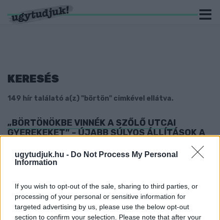
KERESÉS
149 hír találató a(z) "börtön" cimkével ellátva.
„BÖRTÖNÖKBE VINNÉK A SZŐLŐ UTCAI
GYEREKEKET” - ÚJABB SÚLYOS ÁLLÍTÁSOK A
GYERMEKVÉDELMI BOTRÁNYBAN
ugytudjuk.hu -
Do Not Process My Personal
2025. december. 30. 09:41
Information
Dobrev Klára szerint a kormány a tanúk eltüntetésével
próbálhatja lezárni az ügyet, miközben egyre több a
megválaszolatlan kérdés.
If you wish to opt-out of the sale, sharing to third parties, or
processing of your personal or sensitive information for
ELŐBB AKART BÖRTÖNBE VONULNI, EZÉRT
targeted advertising by us, please use the below opt-out
ÚJABB BŰNCSELEKMÉNYT KÖVETETT EL EGY
section to confirm your selection. Please note that after your
FÉRFI GYŐRBEN!