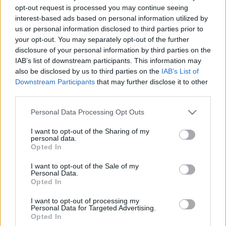
opt-out request is processed you may continue seeing
2025. Április. 08. 09:22
interest-based ads based on personal information utilized by
Nem volt kedve megvárni a behívót, elintézte magának, hogy
us or personal information disclosed to third parties prior to
hamarabb hűsölhessen.
your opt-out. You may separately opt-out of the further
MÁR AUGUSZTUS KÖZEPÉRE KIÜRÍTIK A GYŐRI
disclosure of your personal information by third parties on the
BÖRTÖNT
IAB’s list of downstream participants. This information may
also be disclosed by us to third parties on the
IAB’s List of
2024. augusztus. 09. 07:36
Downstream Participants
that may further disclose it to other
A Telex úgy tudja, több dolgozó is felmondási szándékát jelezte.
third parties.
BEZÁRJÁK A GYŐRI BÖRTÖNT
Please note that this website/app uses one or more Google
2024. július. 03. 14:02
Personal Data Processing Opt Outs
services and may gather and store information including but
Egy szökési kísérlet után döntöttek így, túl korszerűtlen az
not limited to your visit or usage behaviour. You may click to
I want to opt-out of the Sharing of my
épület.
personal data.
grant or deny consent to Google and its third-party tags to
SZÉTVERTE A BÖRTÖNCELLÁT EGY FÉRFI A
Opted In
use your data for below specified purposes in below Google
SZOMBATHELYI BÖRTÖNBEN
consent section.
I want to opt-out of the Sale of my
2024. Április. 26. 09:31
Personal Data.
Cselekményével közel 200 ezer forint kárt okozott.
Opted In
ELÍTÉLTEK NÉGY EMBERT, AKI A BÖRTÖNBŐL
I want to opt-out of processing my
KÖVETETT EL CSALÁST
Personal Data for Targeted Advertising.
Opted In
2024. Április. 08. 18:40