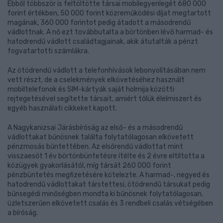
Ebből többször is feltöltötte társai mobilegyenlegét 680 000
forint értékben, 50 000 forint közreműködési díjat megtartott
magának, 360 000 forintot pedig átadott a másodrendű
vádlottnak. A nő ezt továbbutalta a börtönben lévő harmad- és
hatodrendű vádlott családtagjainak, akik átutalták a pénzt
fogvatartotti számlákra.
Az ötödrendű vádlott a telefonhívások lebonyolításában nem
vett részt, de a cselekmények elkövetéséhez használt
mobiltelefonok és SIM-kártyák saját holmija közötti
rejtegetésével segítette társait, amiért tőlük élelmiszert és
egyéb használati cikkeket kapott.
A Nagykanizsai Járásbíróság az első- és a másodrendű
vádlottakat bűnösnek találta folytatólagosan elkövetett
pénzmosás bűntettében. Az elsőrendű vádlottat mint
visszaesőt 1 év börtönbüntetésre ítélte és 2 évre eltiltotta a
közügyek gyakorlásától, míg társát 260 000 forint
pénzbüntetés megfizetésére kötelezte. A harmad-, negyed és
hatodrendű vádlottakat társtettesi, ötödrendű társukat pedig
bűnsegédi minőségben mondta ki bűnösnek folytatólagosan,
üzletszerűen elkövetett csalás és 3 rendbeli csalás vétségében
a bíróság.