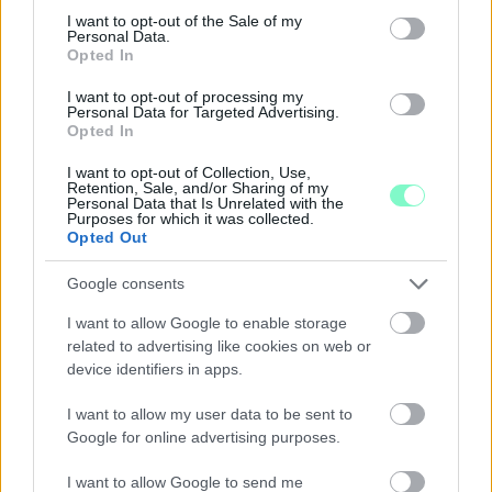
consent section.
I want to opt-out of the Sale of my
Personal Data.
Opted In
I want to opt-out of processing my
Personal Data for Targeted Advertising.
Opted In
I want to opt-out of Collection, Use,
Retention, Sale, and/or Sharing of my
Personal Data that Is Unrelated with the
Purposes for which it was collected.
Opted Out
ENERGIATAKARÉKOSSÁG: KORÁBBAN KEZDŐDIK
Google consents
A GYŐRI AUDI ETO KC PÉNTEKI FELKÉSZÜLÉSI
MÉRKŐZÉSE
I want to allow Google to enable storage
related to advertising like cookies on web or
Az energiaellátás tehermentesítése érdekében másfél órával
device identifiers in apps.
előrébb hozták a Brest Bretagne Handball elleni találkozó
kezdését.
I want to allow my user data to be sent to
Google for online advertising purposes.
1 hozzászólás
I want to allow Google to send me