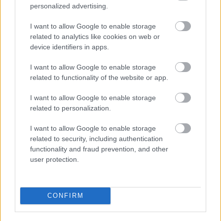
personalized advertising.
I want to allow Google to enable storage
related to analytics like cookies on web or
device identifiers in apps.
I want to allow Google to enable storage
related to functionality of the website or app.
I want to allow Google to enable storage
related to personalization.
I want to allow Google to enable storage
related to security, including authentication
functionality and fraud prevention, and other
BAROKK POMPÁBA ÖLTÖZIK A BELVÁROS:
user protection.
HÉTVÉGÉN RENDEZIK MEG A XXXIII. GYŐRI BAROKK
ESKÜVŐT
CONFIRM
Jubileumi fogadalom megerősítés, történelmi felvonulás,
tűzshow és vezetett séták is várják az érdeklődőket augusztus
7–8-án.