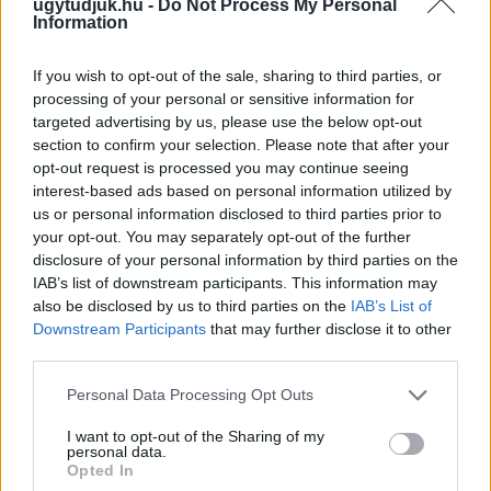
ugytudjuk.hu -
Do Not Process My Personal
Information
If you wish to opt-out of the sale, sharing to third parties, or
processing of your personal or sensitive information for
targeted advertising by us, please use the below opt-out
section to confirm your selection. Please note that after your
opt-out request is processed you may continue seeing
interest-based ads based on personal information utilized by
A BAROKK ÖSSZES ÁRNYALATA ÉS MÉG EGY SOR
us or personal information disclosed to third parties prior to
KIVÁLÓ PROGRAM VÁR MINDENKIT EZEN A HÉTVÉGÉN
your opt-out. You may separately opt-out of the further
GYŐRBEN
disclosure of your personal information by third parties on the
Középpontban a hagyományőrzés, de lesz Pogány Induló és
IAB’s list of downstream participants. This information may
Majka koncert, jóga szeánsz, “borhajózás” és egy csomó minden
also be disclosed by us to third parties on the
IAB’s List of
Downstream Participants
that may further disclose it to other
más.
third parties.
Szólj hozzá!
Please note that this website/app uses one or more Google
Personal Data Processing Opt Outs
services and may gather and store information including but
not limited to your visit or usage behaviour. You may click to
I want to opt-out of the Sharing of my
personal data.
grant or deny consent to Google and its third-party tags to
Opted In
use your data for below specified purposes in below Google