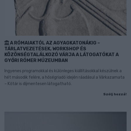
A RÓMAIAKTÓL AZ AGYAGKATONÁKIG –
TÁRLATVEZETÉSEK, WORKSHOP ÉS
KÖZÖNSÉGTALÁLKOZÓ VÁRJA A LÁTOGATÓKAT A
GYŐRI RÓMER MÚZEUMBAN
Ingyenes programokkal és különleges kiállításokkal készülnek a
hét második felére, a hőségriadó idején ráadásul a Várkazamata
– Kőtár is díjmentesen látogatható.
Szólj hozzá!