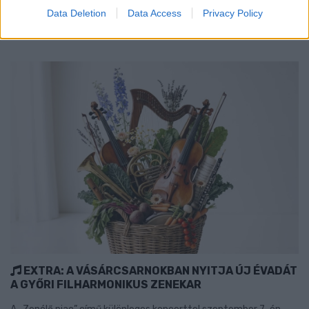
Data Deletion
Data Access
Privacy Policy
Szólj hozzá!
EXTRA: A VÁSÁRCSARNOKBAN NYITJA ÚJ ÉVADÁT
A GYŐRI FILHARMONIKUS ZENEKAR