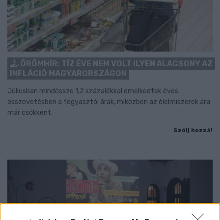
ÖRÖMHÍR: TÍZ ÉVE NEM VOLT ILYEN ALACSONY AZ
INFLÁCIÓ MAGYARORSZÁGON
Júliusban mindössze 1,2 százalékkal emelkedtek éves
összevetésben a fogyasztói árak, miközben az élelmiszerek ára
már csökkent.
Szólj hozzá!