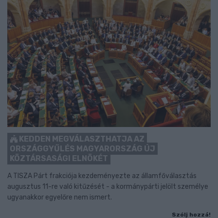
KEDDEN MEGVÁLASZTHATJA AZ
ORSZÁGGYŰLÉS MAGYARORSZÁG ÚJ
KÖZTÁRSASÁGI ELNÖKÉT
A TISZA Párt frakciója kezdeményezte az államfőválasztás
augusztus 11-re való kitűzését - a kormánypárti jelölt személye
ugyanakkor egyelőre nem ismert.
Szólj hozzá!