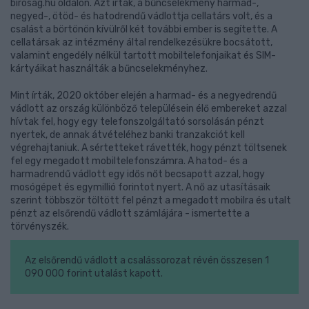
birosag.hu oldalon. Azt írták, a bűncselekmény harmad-,
negyed-, ötöd- és hatodrendű vádlottja cellatárs volt, és a
csalást a börtönön kívülről két további ember is segítette. A
cellatársak az intézmény által rendelkezésükre bocsátott,
valamint engedély nélkül tartott mobiltelefonjaikat és SIM-
kártyáikat használták a bűncselekményhez.
Mint írták, 2020 október elején a harmad- és a negyedrendű
vádlott az ország különböző településein élő embereket azzal
hívtak fel, hogy egy telefonszolgáltató sorsolásán pénzt
nyertek, de annak átvételéhez banki tranzakciót kell
végrehajtaniuk. A sértetteket rávették, hogy pénzt töltsenek
fel egy megadott mobiltelefonszámra. A hatod- és a
harmadrendű vádlott egy idős nőt becsapott azzal, hogy
mosógépet és egymillió forintot nyert. A nő az utasításaik
szerint többször töltött fel pénzt a megadott mobilra és utalt
pénzt az elsőrendű vádlott számlájára - ismertette a
törvényszék.
Az elsőrendű vádlott a csalássorozat révén összesen 1
090 000 forint utalást kapott.