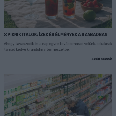
PIKNIK ITALOK: ÍZEK ÉS ÉLMÉNYEK A SZABADBAN
Ahogy tavaszodik és a nap egyre tovább marad velünk, sokaknak
támad kedve kirándulni a természetbe.
Szólj hozzá!