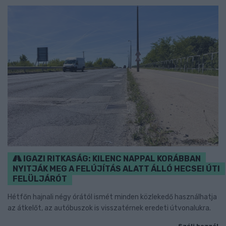
IGAZI RITKASÁG: KILENC NAPPAL KORÁBBAN
NYITJÁK MEG A FELÚJÍTÁS ALATT ÁLLÓ HECSEI ÚTI
FELÜLJÁRÓT
Hétfőn hajnali négy órától ismét minden közlekedő használhatja
az átkelőt, az autóbuszok is visszatérnek eredeti útvonalukra.