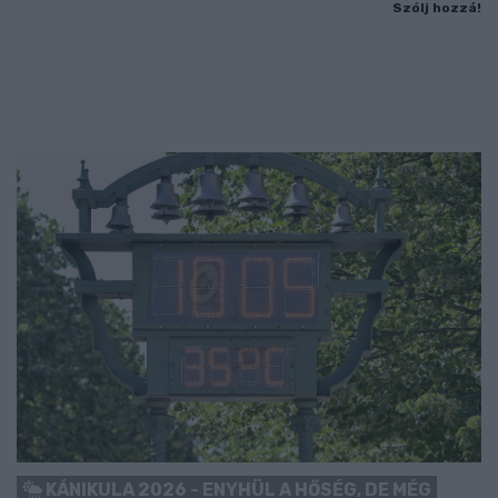
Szólj hozzá!
KÁNIKULA 2026 - ENYHÜL A HŐSÉG, DE MÉG