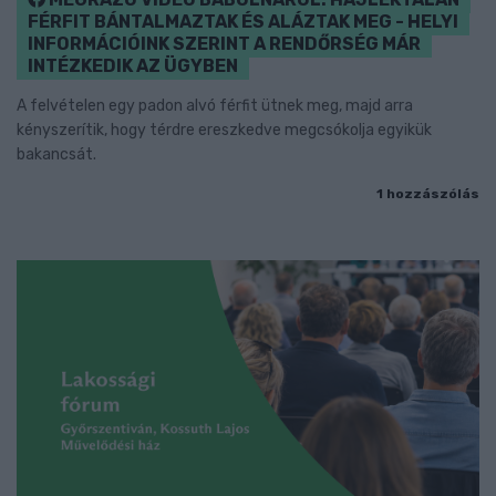
FÉRFIT BÁNTALMAZTAK ÉS ALÁZTAK MEG - HELYI
INFORMÁCIÓINK SZERINT A RENDŐRSÉG MÁR
INTÉZKEDIK AZ ÜGYBEN
A felvételen egy padon alvó férfit ütnek meg, majd arra
kényszerítik, hogy térdre ereszkedve megcsókolja egyikük
bakancsát.
1 hozzászólás