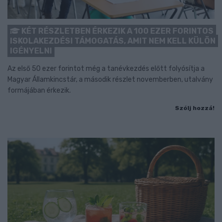
KÉT RÉSZLETBEN ÉRKEZIK A 100 EZER FORINTOS
ISKOLAKEZDÉSI TÁMOGATÁS, AMIT NEM KELL KÜLÖN
IGÉNYELNI
Az első 50 ezer forintot még a tanévkezdés előtt folyósítja a
Magyar Államkincstár, a második részlet novemberben, utalvány
formájában érkezik.
Szólj hozzá!