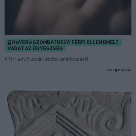
NŐVERŐ SZOMBATHELYI FÉRFI ELLEN EMELT
VÁDAT AZ ÜGYÉSZSÉG
A férfi a nyílt utcán kezdte verni áldozatát.
Szólj hozzá!