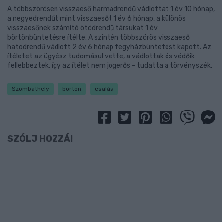
A többszörösen visszaeső harmadrendű vádlottat 1 év 10 hónap,
a negyedrendűt mint visszaesőt 1 év 6 hónap, a különös
visszaesőnek számító ötödrendű társukat 1 év
börtönbüntetésre ítélte. A szintén többszörös visszaeső
hatodrendű vádlott 2 év 6 hónap fegyházbüntetést kapott. Az
ítéletet az ügyész tudomásul vette, a vádlottak és védőik
fellebbeztek, így az ítélet nem jogerős - tudatta a törvényszék.
Szombathely
börtön
csalás
SZÓLJ HOZZÁ!