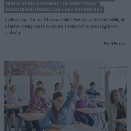
NINCS VÉGE: SZOMBATTÓL MÁR “CSAK”
MÁSODFOKÚ RIASZTÁS LESZ ÉRVÉNYBEN
A július vége óta tartó harmadfokú hőségriasztást mérséklik, de
a tartós meleg miatt továbbra is fokozott óvatosságra van
szükség.
Szólj hozzá!