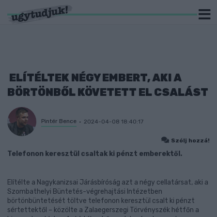
ELÍTÉLTEK NÉGY EMBERT, AKI A
BÖRTÖNBŐL KÖVETETT EL CSALÁST
Pintér Bence
2024-04-08 18:40:17
Szólj hozzá!
Telefonon keresztül csaltak ki pénzt emberektől.
Elítélte a Nagykanizsai Járásbíróság azt a négy cellatársat, aki a
Szombathelyi Büntetés-végrehajtási Intézetben
börtönbüntetését töltve telefonon keresztül csalt ki pénzt
sértettektől – közölte a Zalaegerszegi Törvényszék hétfőn a