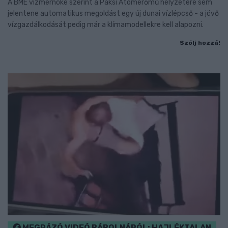
A BME vízmérnöke szerint a Paksi Atomerőmű helyzetére sem
jelentene automatikus megoldást egy új dunai vízlépcső - a jövő
vízgazdálkodását pedig már a klímamodellekre kell alapozni.
Szólj hozzá!
MEGRÁZÓ VIDEÓ BÁBOLNÁRÓL: HAJLÉKTALAN