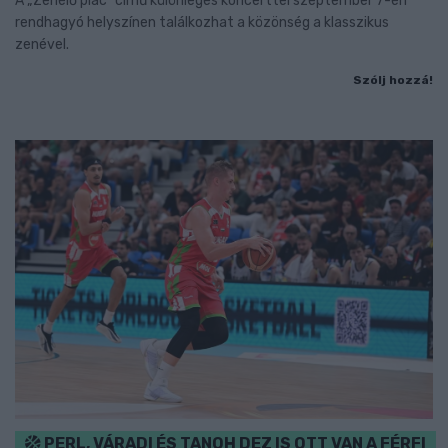
A „Zenélő piac” című különleges koncerttel szeptember 7-én
rendhagyó helyszínen találkozhat a közönség a klasszikus
zenével.
Szólj hozzá!
PERL, VÁRADI ÉS TANOH DEZ IS OTT VAN A FÉRFI