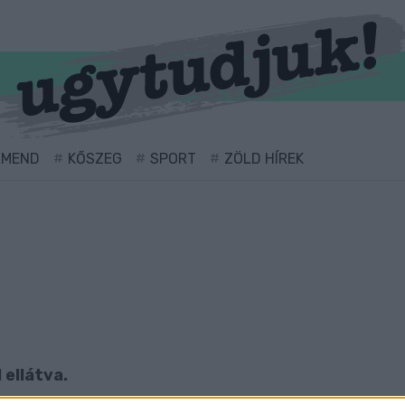
RMEND
KŐSZEG
SPORT
ZÖLD HÍREK
 ellátva.