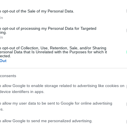
o opt-out of the Sale of my Personal Data.
ltűntetésében.
In
ÓK AZ ELÍTÉLTEK A BÖRTÖNÖKBEN
to opt-out of processing my Personal Data for Targeted
ing.
In
o opt-out of Collection, Use, Retention, Sale, and/or Sharing
 látogatót fogadhat, havonta egyszer, maximum 60 per
ersonal Data that Is Unrelated with the Purposes for which it
lected.
Out
BÁLTA MEGÁLLÍTANI A SZÁGULDOZÓ MOTOROST S
consents
o allow Google to enable storage related to advertising like cookies on
evice identifiers in apps.
ŐVÉDNÖKE AZOKNAK A FIDELITASZOS BULIKNAK, AM
o allow my user data to be sent to Google for online advertising
s.
to allow Google to send me personalized advertising.