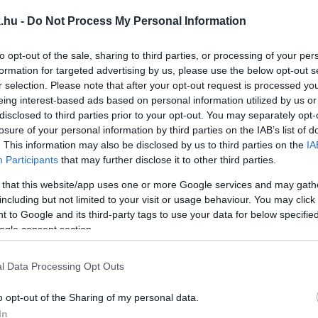
RT ELRENDELTE RIVÁLISA INGATLANÁNAK LEROMB
.hu -
Do Not Process My Personal Information
to opt-out of the sale, sharing to third parties, or processing of your per
esten élvezi a menedékjogot.
formation for targeted advertising by us, please use the below opt-out s
r selection. Please note that after your opt-out request is processed y
eing interest-based ads based on personal information utilized by us or
HÁRD HALÁLHÍRÉTŐL A SOROKSÁRI FUTÓNŐ GYILK
disclosed to third parties prior to your opt-out. You may separately opt-
losure of your personal information by third parties on the IAB’s list of
. This information may also be disclosed by us to third parties on the
IA
mégpedig a nemrégiben elhunyt M. Richárd.
Participants
that may further disclose it to other third parties.
 that this website/app uses one or more Google services and may gath
 VERTEK EGY FÉRFIT ÉS A LÁNYÁT A SZOMBATHE
including but not limited to your visit or usage behaviour. You may click 
 to Google and its third-party tags to use your data for below specifi
ogle consent section.
l Data Processing Opt Outs
OCSOLTA ÉS FELGYÚJTOTTA MUNKAADÓJÁT EGY F
o opt-out of the Sharing of my personal data.
In