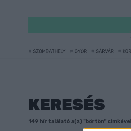
SZOMBATHELY
GYŐR
SÁRVÁR
KÖ
KERESÉS
149 hír találató a(z) "börtön" cimkével