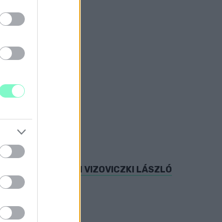
cig.
ZOMBATHELYEN
IKET AZ ALVILÁGI VIZOVICZKI LÁSZLÓ