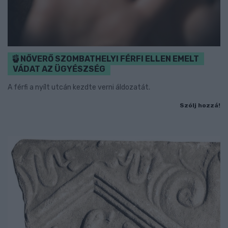
NŐVERŐ SZOMBATHELYI FÉRFI ELLEN EMELT
VÁDAT AZ ÜGYÉSZSÉG
A férfi a nyílt utcán kezdte verni áldozatát.
Szólj hozzá!