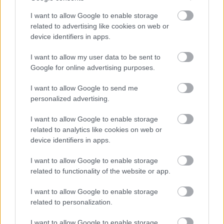
I want to allow Google to enable storage
related to advertising like cookies on web or
device identifiers in apps.
I want to allow my user data to be sent to
Google for online advertising purposes.
I want to allow Google to send me
personalized advertising.
ENERGIATAKARÉKOSSÁG: KORÁBBAN KEZDŐDIK
I want to allow Google to enable storage
A GYŐRI AUDI ETO KC PÉNTEKI FELKÉSZÜLÉSI
related to analytics like cookies on web or
MÉRKŐZÉSE
device identifiers in apps.
Az energiaellátás tehermentesítése érdekében másfél órával
I want to allow Google to enable storage
előrébb hozták a Brest Bretagne Handball elleni találkozó
related to functionality of the website or app.
kezdését.
I want to allow Google to enable storage
1 hozzászólás
related to personalization.
I want to allow Google to enable storage