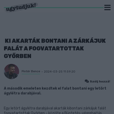
KI AKARTÁK BONTANI A ZÁRKÁJUK
FALÁT A FOGVATARTOTTAK
GYŐRBEN
Pintér Bence
2024-03-25 11:59:20
Szólj hozzá!
A második emeleten kezdtek el falat bontani egy letört
ágylétra darabjával.
Egy letört ágylétra darabjával akarták kibontani zárkájuk falát
fogvatartottak Győrben – közölte a Büntetés-végrehajtás