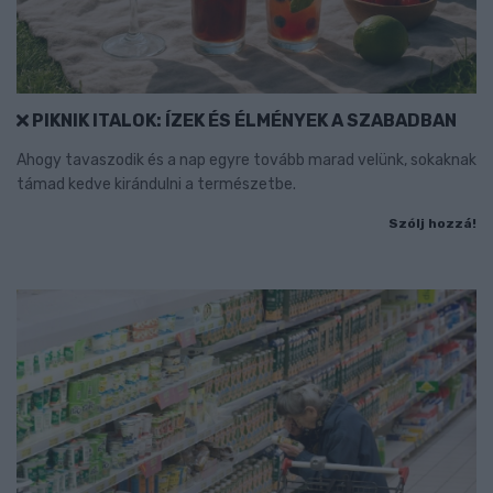
PIKNIK ITALOK: ÍZEK ÉS ÉLMÉNYEK A SZABADBAN
Ahogy tavaszodik és a nap egyre tovább marad velünk, sokaknak
támad kedve kirándulni a természetbe.
Szólj hozzá!