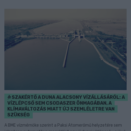
SZAKÉRTŐ A DUNA ALACSONY VÍZÁLLÁSÁRÓL: A
VÍZLÉPCSŐ SEM CSODASZER ÖNMAGÁBAN, A
KLÍMAVÁLTOZÁS MIATT ÚJ SZEMLÉLETRE VAN
SZÜKSÉG
A BME vízmérnöke szerint a Paksi Atomerőmű helyzetére sem