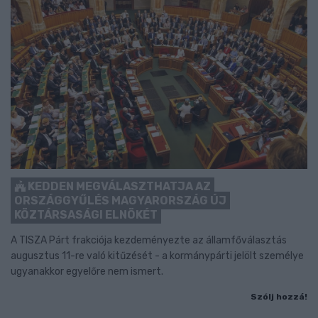
KEDDEN MEGVÁLASZTHATJA AZ
ORSZÁGGYŰLÉS MAGYARORSZÁG ÚJ
KÖZTÁRSASÁGI ELNÖKÉT
A TISZA Párt frakciója kezdeményezte az államfőválasztás
augusztus 11-re való kitűzését - a kormánypárti jelölt személye
ugyanakkor egyelőre nem ismert.
Szólj hozzá!