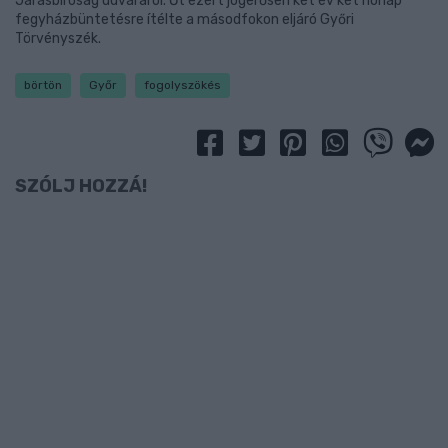
Járásbíróság udvaráról. Őt ezért jogerősen két év két hónap
fegyházbüntetésre ítélte a másodfokon eljáró Győri
Törvényszék.
börtön
Győr
fogolyszökés
SZÓLJ HOZZÁ!