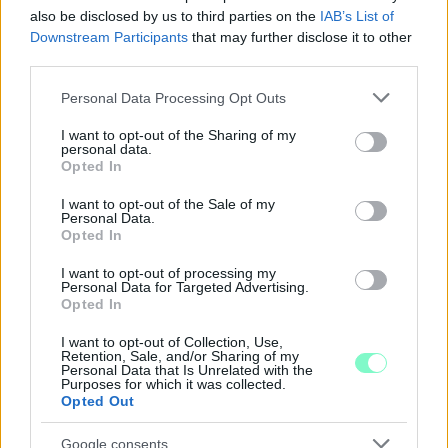
also be disclosed by us to third parties on the
IAB’s List of
Downstream Participants
that may further disclose it to other
third parties.
Please note that this website/app uses one or more Google
Personal Data Processing Opt Outs
services and may gather and store information including but
not limited to your visit or usage behaviour. You may click to
I want to opt-out of the Sharing of my
personal data.
A BAROKK ÖSSZES ÁRNYALATA ÉS MÉG EGY SOR
grant or deny consent to Google and its third-party tags to
Opted In
KIVÁLÓ PROGRAM VÁR MINDENKIT EZEN A HÉTVÉGÉN
use your data for below specified purposes in below Google
GYŐRBEN
consent section.
I want to opt-out of the Sale of my
Personal Data.
Középpontban a hagyományőrzés, de lesz Pogány Induló és
Opted In
Majka koncert, jóga szeánsz, “borhajózás” és egy csomó minden
I want to opt-out of processing my
más.
Personal Data for Targeted Advertising.
Opted In
Szólj hozzá!
I want to opt-out of Collection, Use,
Retention, Sale, and/or Sharing of my
Personal Data that Is Unrelated with the
Purposes for which it was collected.
Opted Out
Google consents