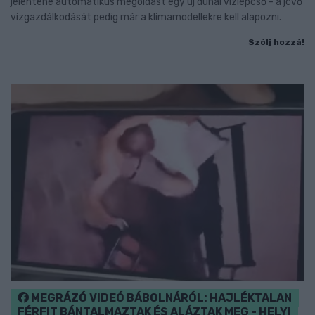
jelentene automatikus megoldást egy új dunai vízlépcső - a jövő
vízgazdálkodását pedig már a klímamodellekre kell alapozni.
Szólj hozzá!
MEGRÁZÓ VIDEÓ BÁBOLNÁRÓL: HAJLÉKTALAN
FÉRFIT BÁNTALMAZTAK ÉS ALÁZTAK MEG - HELYI