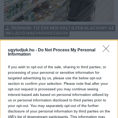
ÖRÖMHÍR: TÍZ ÉVE NEM VOLT ILYEN ALACSONY AZ
INFLÁCIÓ MAGYARORSZÁGON
Júliusban mindössze 1,2 százalékkal emelkedtek éves
összevetésben a fogyasztói árak, miközben az élelmiszerek ára
ugytudjuk.hu -
Do Not Process My Personal
Information
már csökkent.
Szólj hozzá!
If you wish to opt-out of the sale, sharing to third parties, or
processing of your personal or sensitive information for
targeted advertising by us, please use the below opt-out
section to confirm your selection. Please note that after your
opt-out request is processed you may continue seeing
interest-based ads based on personal information utilized by
us or personal information disclosed to third parties prior to
your opt-out. You may separately opt-out of the further
disclosure of your personal information by third parties on the
IAB’s list of downstream participants. This information may