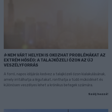
NEM VÁRT HELYEN IS OKOZHAT PROBLÉMÁKAT AZ
EXTRÉM HŐSÉG: A TALAJKÖZELI ÓZON AZ ÚJ
VESZÉLYFORRÁS
A forró, napos időjárás kedvez a talajközeli ózon kialakulásának,
amely irritálhatja a légutakat, ronthatja a tüdő működését és
különösen veszélyes lehet a krónikus betegek számára.
Szólj hozzá!