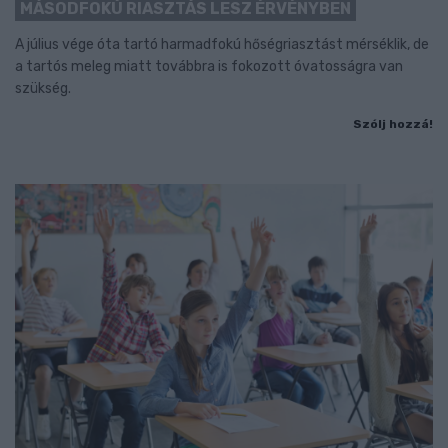
MÁSODFOKÚ RIASZTÁS LESZ ÉRVÉNYBEN
A július vége óta tartó harmadfokú hőségriasztást mérséklik, de
a tartós meleg miatt továbbra is fokozott óvatosságra van
szükség.
Szólj hozzá!