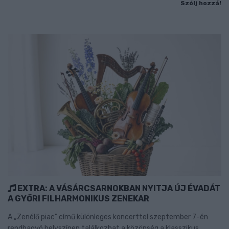
Szólj hozzá!
EXTRA: A VÁSÁRCSARNOKBAN NYITJA ÚJ ÉVADÁT
A GYŐRI FILHARMONIKUS ZENEKAR
A „Zenélő piac” című különleges koncerttel szeptember 7-én
rendhagyó helyszínen találkozhat a közönség a klasszikus