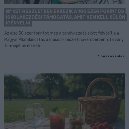
KÉT RÉSZLETBEN ÉRKEZIK A 100 EZER FORINTOS
ISKOLAKEZDÉSI TÁMOGATÁS, AMIT NEM KELL KÜLÖN
IGÉNYELNI
Az első 50 ezer forintot még a tanévkezdés előtt folyósítja a
Magyar Államkincstár, a második részlet novemberben, utalvány
formájában érkezik.
1 hozzászólás