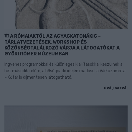
A RÓMAIAKTÓL AZ AGYAGKATONÁKIG –
TÁRLATVEZETÉSEK, WORKSHOP ÉS
KÖZÖNSÉGTALÁLKOZÓ VÁRJA A LÁTOGATÓKAT A
GYŐRI RÓMER MÚZEUMBAN
Ingyenes programokkal és különleges kiállításokkal készülnek a
hét második felére, a hőségriadó idején ráadásul a Várkazamata
– Kőtár is díjmentesen látogatható.
Szólj hozzá!