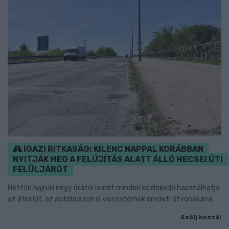
IGAZI RITKASÁG: KILENC NAPPAL KORÁBBAN
NYITJÁK MEG A FELÚJÍTÁS ALATT ÁLLÓ HECSEI ÚTI
FELÜLJÁRÓT
Hétfőn hajnali négy órától ismét minden közlekedő használhatja
az átkelőt, az autóbuszok is visszatérnek eredeti útvonalukra.
Szólj hozzá!