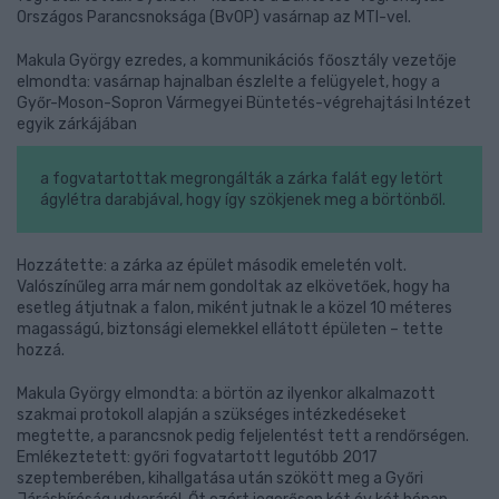
Országos Parancsnoksága (BvOP) vasárnap az MTI-vel.
Makula György ezredes, a kommunikációs főosztály vezetője
elmondta: vasárnap hajnalban észlelte a felügyelet, hogy a
Győr-Moson-Sopron Vármegyei Büntetés-végrehajtási Intézet
egyik zárkájában
a fogvatartottak megrongálták a zárka falát egy letört
ágylétra darabjával, hogy így szökjenek meg a börtönből.
Hozzátette: a zárka az épület második emeletén volt.
Valószínűleg arra már nem gondoltak az elkövetőek, hogy ha
esetleg átjutnak a falon, miként jutnak le a közel 10 méteres
magasságú, biztonsági elemekkel ellátott épületen – tette
hozzá.
Makula György elmondta: a börtön az ilyenkor alkalmazott
szakmai protokoll alapján a szükséges intézkedéseket
megtette, a parancsnok pedig feljelentést tett a rendőrségen.
Emlékeztetett: győri fogvatartott legutóbb 2017
szeptemberében, kihallgatása után szökött meg a Győri