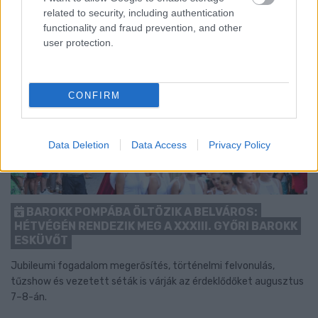
related to security, including authentication
functionality and fraud prevention, and other
user protection.
CONFIRM
Data Deletion
Data Access
Privacy Policy
BAROKK POMPÁBA ÖLTÖZIK A BELVÁROS:
HÉTVÉGÉN RENDEZIK MEG A XXXIII. GYŐRI BAROKK
ESKÜVŐT
Jubileumi fogadalom megerősítés, történelmi felvonulás,
tűzshow és vezetett séták is várják az érdeklődőket augusztus
7–8-án.