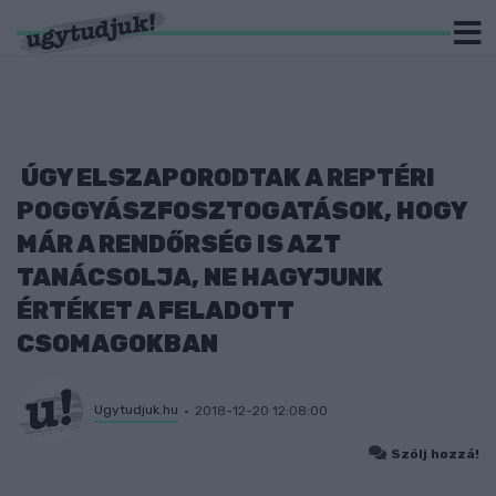
ÚGY ELSZAPORODTAK A REPTÉRI
POGGYÁSZFOSZTOGATÁSOK, HOGY
MÁR A RENDŐRSÉG IS AZT
TANÁCSOLJA, NE HAGYJUNK
ÉRTÉKET A FELADOTT
CSOMAGOKBAN
Ugytudjuk.hu
2018-12-20 12:08:00
Szólj hozzá!