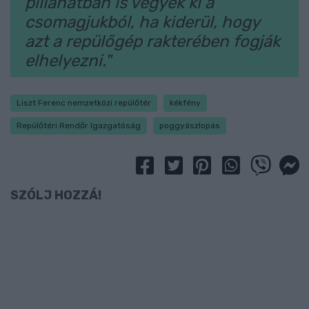
pillanatban is vegyék ki a
csomagjukból, ha kiderül, hogy
azt a repülőgép rakterében fogják
elhelyezni."
Liszt Ferenc nemzetközi repülőtér
kékfény
Repülőtéri Rendőr Igazgatóság
poggyászlopás
SZÓLJ HOZZÁ!