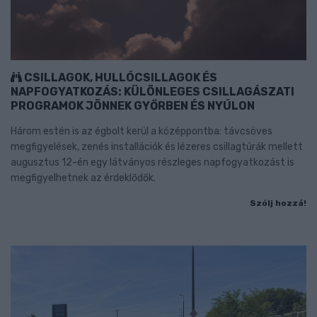
CSILLAGOK, HULLÓCSILLAGOK ÉS
NAPFOGYATKOZÁS: KÜLÖNLEGES CSILLAGÁSZATI
PROGRAMOK JÖNNEK GYŐRBEN ÉS NYÚLON
Három estén is az égbolt kerül a középpontba: távcsöves
megfigyelések, zenés installációk és lézeres csillagtúrák mellett
augusztus 12-én egy látványos részleges napfogyatkozást is
megfigyelhetnek az érdeklődők.
Szólj hozzá!