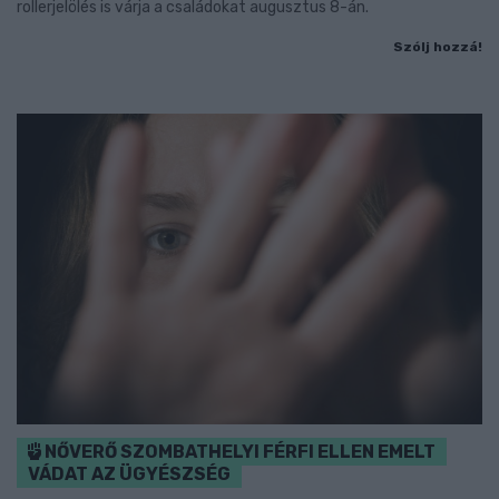
rollerjelölés is várja a családokat augusztus 8-án.
Szólj hozzá!
NŐVERŐ SZOMBATHELYI FÉRFI ELLEN EMELT
VÁDAT AZ ÜGYÉSZSÉG