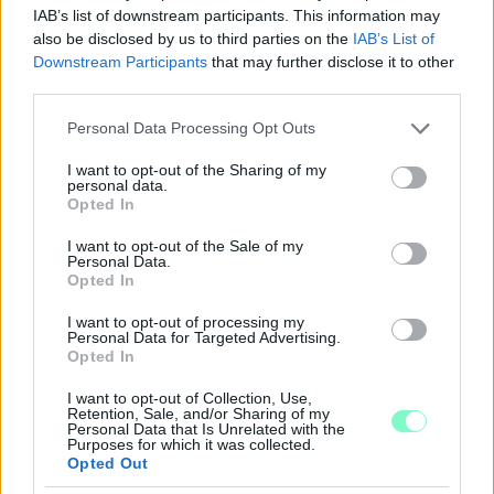
IAB’s list of downstream participants. This information may
also be disclosed by us to third parties on the
IAB’s List of
Downstream Participants
that may further disclose it to other
third parties.
Please note that this website/app uses one or more Google
Personal Data Processing Opt Outs
services and may gather and store information including but
not limited to your visit or usage behaviour. You may click to
I want to opt-out of the Sharing of my
personal data.
grant or deny consent to Google and its third-party tags to
Opted In
use your data for below specified purposes in below Google
consent section.
I want to opt-out of the Sale of my
Personal Data.
Opted In
I want to opt-out of processing my
Personal Data for Targeted Advertising.
Opted In
KÉT RÉSZLETBEN ÉRKEZIK A 100 EZER FORINTOS
ISKOLAKEZDÉSI TÁMOGATÁS, AMIT NEM KELL KÜLÖN
I want to opt-out of Collection, Use,
IGÉNYELNI
Retention, Sale, and/or Sharing of my
Personal Data that Is Unrelated with the
Purposes for which it was collected.
Az első 50 ezer forintot még a tanévkezdés előtt folyósítja a
Opted Out
Magyar Államkincstár, a második részlet novemberben, utalvány