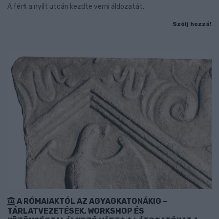
A férfi a nyílt utcán kezdte verni áldozatát.
Szólj hozzá!
A RÓMAIAKTÓL AZ AGYAGKATONÁKIG –
TÁRLATVEZETÉSEK, WORKSHOP ÉS