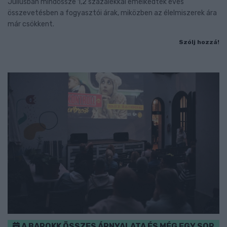
Júliusban mindössze 1,2 százalékkal emelkedtek éves
összevetésben a fogyasztói árak, miközben az élelmiszerek ára
már csökkent.
Szólj hozzá!
A BAROKK ÖSSZES ÁRNYALATA ÉS MÉG EGY SOR