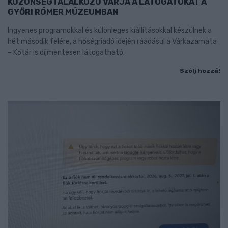
KÖZÖNSÉGTALÁLKOZÓ VÁRJA A LÁTOGATÓKAT A
GYŐRI RÓMER MÚZEUMBAN
Ingyenes programokkal és különleges kiállításokkal készülnek a
hét második felére, a hőségriadó idején ráadásul a Várkazamata
– Kőtár is díjmentesen látogatható.
Szólj hozzá!