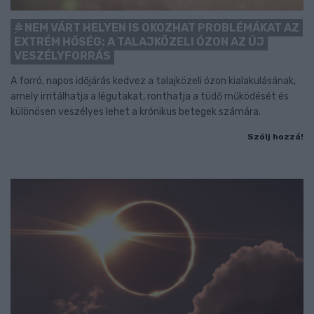
NEM VÁRT HELYEN IS OKOZHAT PROBLÉMÁKAT AZ
EXTRÉM HŐSÉG: A TALAJKÖZELI ÓZON AZ ÚJ
VESZÉLYFORRÁS
A forró, napos időjárás kedvez a talajközeli ózon kialakulásának,
amely irritálhatja a légutakat, ronthatja a tüdő működését és
különösen veszélyes lehet a krónikus betegek számára.
Szólj hozzá!