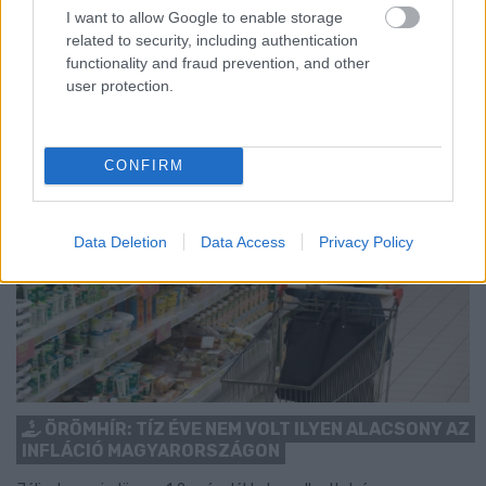
támad kedve kirándulni a természetbe.
I want to allow Google to enable storage
related to security, including authentication
Szólj hozzá!
functionality and fraud prevention, and other
user protection.
CONFIRM
Data Deletion
Data Access
Privacy Policy
ÖRÖMHÍR: TÍZ ÉVE NEM VOLT ILYEN ALACSONY AZ
INFLÁCIÓ MAGYARORSZÁGON