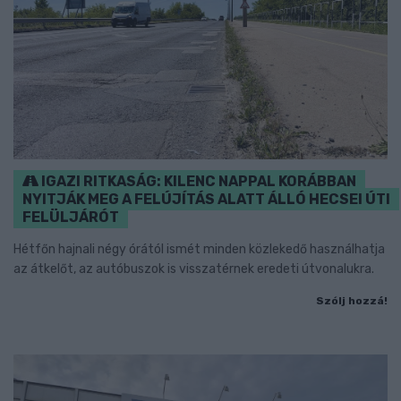
IGAZI RITKASÁG: KILENC NAPPAL KORÁBBAN
NYITJÁK MEG A FELÚJÍTÁS ALATT ÁLLÓ HECSEI ÚTI
FELÜLJÁRÓT
Hétfőn hajnali négy órától ismét minden közlekedő használhatja
az átkelőt, az autóbuszok is visszatérnek eredeti útvonalukra.
Szólj hozzá!