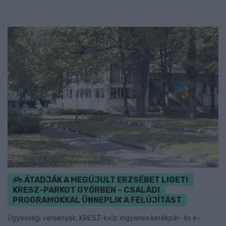
ÁTADJÁK A MEGÚJULT ERZSÉBET LIGETI
KRESZ-PARKOT GYŐRBEN – CSALÁDI
PROGRAMOKKAL ÜNNEPLIK A FELÚJÍTÁST
Ügyességi versenyek, KRESZ-kvíz, ingyenes kerékpár- és e-