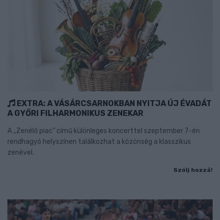
EXTRA: A VÁSÁRCSARNOKBAN NYITJA ÚJ ÉVADÁT
A GYŐRI FILHARMONIKUS ZENEKAR
A „Zenélő piac” című különleges koncerttel szeptember 7-én
rendhagyó helyszínen találkozhat a közönség a klasszikus
zenével.
Szólj hozzá!