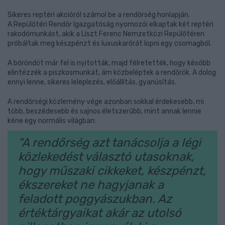
Sikeres reptéri akcióról számol be a rendőrség honlapján.
A Repülőtéri Rendőr Igazgatóság nyomozói elkaptak két reptéri
rakodómunkást, akik a Liszt Ferenc Nemzetközi Repülőtéren
próbáltak meg készpénzt és luxuskarórát lopni egy csomagból.
A bőröndöt már fel is nyitották, majd félretették, hogy később
elintézzék a piszkosmunkát, ám közbeléptek a rendőrök. A dolog
ennyi lenne, sikeres leleplezés, előállítás, gyanúsítás.
A rendőrségi közlemény vége azonban sokkal érdekesebb, mi
több, beszédesebb és sajnos életszerűbb, mint annak lennie
kéne egy normális világban:
"A rendőrség azt tanácsolja a légi
közlekedést választó utasoknak,
hogy műszaki cikkeket, készpénzt,
ékszereket ne hagyjanak a
feladott poggyászukban. Az
értéktárgyaikat akár az utolsó