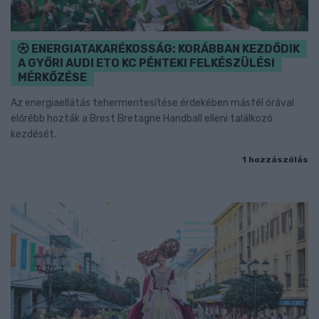
ENERGIATAKARÉKOSSÁG: KORÁBBAN KEZDŐDIK
A GYŐRI AUDI ETO KC PÉNTEKI FELKÉSZÜLÉSI
MÉRKŐZÉSE
Az energiaellátás tehermentesítése érdekében másfél órával
előrébb hozták a Brest Bretagne Handball elleni találkozó
kezdését.
1 hozzászólás