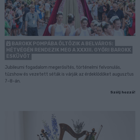
BAROKK POMPÁBA ÖLTÖZIK A BELVÁROS:
HÉTVÉGÉN RENDEZIK MEG A XXXIII. GYŐRI BAROKK
ESKÜVŐT
Jubileumi fogadalom megerősítés, történelmi felvonulás,
tűzshow és vezetett séták is várják az érdeklődőket augusztus
7–8-án.
Szólj hozzá!