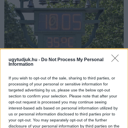
ugytudjuk.hu -
Do Not Process My Personal
Information
KÁNIKULA 2026 - ENYHÜL A HŐSÉG, DE MÉG
If you wish to opt-out of the sale, sharing to third parties, or
NINCS VÉGE: SZOMBATTÓL MÁR “CSAK”
processing of your personal or sensitive information for
MÁSODFOKÚ RIASZTÁS LESZ ÉRVÉNYBEN
targeted advertising by us, please use the below opt-out
A július vége óta tartó harmadfokú hőségriasztást mérséklik, de
section to confirm your selection. Please note that after your
a tartós meleg miatt továbbra is fokozott óvatosságra van
opt-out request is processed you may continue seeing
interest-based ads based on personal information utilized by
szükség.
us or personal information disclosed to third parties prior to
Szólj hozzá!
your opt-out. You may separately opt-out of the further
disclosure of your personal information by third parties on the