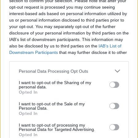
section to confirm your selection. Please note that after your
2 ÉS FÉLMILLIÓ FORINTOT CSALT KI NEM
opt-out request is processed you may continue seeing
LÉTEZŐ MOBILOK NETES KERESKEDELMÉVEL
interest-based ads based on personal information utilized by
EGY SZOMBATHELYI FÉRFI
us or personal information disclosed to third parties prior to
your opt-out. You may separately opt-out of the further
2026. Április. 08. 08:41
Árulta a semmit.
disclosure of your personal information by third parties on the
IAB’s list of downstream participants. This information may
SÁRVÁRON, ÉS JÁNOSHÁZÁN ÁRULTA A
also be disclosed by us to third parties on the
IAB’s List of
SPEEDET, AZ EXTASYT, A MARIHUÁNÁT, ÉS A
Downstream Participants
that may further disclose it to other
KRISTÁLYT EGY FÉRFI
third parties.
2026. Április. 07. 13:20
De potencianövelő zselét és tablettákat is lehetett nála venni.
Please note that this website/app uses one or more Google
Personal Data Processing Opt Outs
services and may gather and store information including but
AZ ABLAKON BEMÁSZVA, MÁSFÉL MILLIÓ
not limited to your visit or usage behaviour. You may click to
I want to opt-out of the Sharing of my
FORINTOT LOPOTT EL VOLT
personal data.
grant or deny consent to Google and its third-party tags to
MUNKÁLTATÓJÁTÓL EGY CSORNAI FÉRFI
Opted In
use your data for below specified purposes in below Google
2026. március. 31. 11:30
consent section.
I want to opt-out of the Sale of my
Ahol bemászott, ki is mászott.
Personal Data.
Opted In
VÁDAT EMELT AZ ÜGYÉSZSÉG KÉT
SZURKOLÓVAL SZEMBEN, AKIK EGY
I want to opt-out of processing my
KÖRMENDEN MEGRENDEZETT KOSÁRLABDA
Personal Data for Targeted Advertising.
MECCSEN RENDBONTOTTAK
Opted In