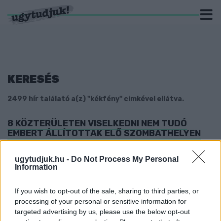
KERESÉS
2499 hír találató a(z) "kékfény" cimkével ellátva.
8 KÖZTERÜLETEN VISELKEDNI NEM TUDÓ
EMBERT ÁLLÍTOTTAK ELŐ SZOMBATHELYEN
2026. július. 23. 11:14
A vasútállomás környékén is szétnéztek a rendőrök.
ugytudjuk.hu -
Do Not Process My Personal
Information
MEGLOPTA MUNKATÁRSAT AZ ÖLTŐZŐBEN
HAGYOTT ÉRTÉKEKKEL EGY SZOMBATHELYI
FÉRFI
If you wish to opt-out of the sale, sharing to third parties, or
processing of your personal or sensitive information for
2026. Április. 15. 08:33
targeted advertising by us, please use the below opt-out
Ügyészségi eljárás indult.