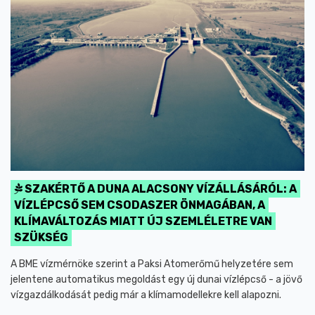
SZAKÉRTŐ A DUNA ALACSONY VÍZÁLLÁSÁRÓL: A
VÍZLÉPCSŐ SEM CSODASZER ÖNMAGÁBAN, A
KLÍMAVÁLTOZÁS MIATT ÚJ SZEMLÉLETRE VAN
SZÜKSÉG
A BME vízmérnöke szerint a Paksi Atomerőmű helyzetére sem
jelentene automatikus megoldást egy új dunai vízlépcső - a jövő
vízgazdálkodását pedig már a klímamodellekre kell alapozni.