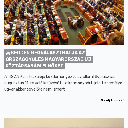
KEDDEN MEGVÁLASZTHATJA AZ
ORSZÁGGYŰLÉS MAGYARORSZÁG ÚJ
KÖZTÁRSASÁGI ELNÖKÉT
A TISZA Párt frakciója kezdeményezte az államfőválasztás
augusztus 11-re való kitűzését - a kormánypárti jelölt személye
ugyanakkor egyelőre nem ismert.
Szólj hozzá!