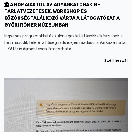
A RÓMAIAKTÓL AZ AGYAGKATONÁKIG –
TÁRLATVEZETÉSEK, WORKSHOP ÉS
KÖZÖNSÉGTALÁLKOZÓ VÁRJA A LÁTOGATÓKAT A
GYŐRI RÓMER MÚZEUMBAN
Ingyenes programokkal és különleges kiállításokkal készülnek a
hét második felére, a hőségriadó idején ráadásul a Várkazamata
– Kőtár is díjmentesen látogatható.
Szólj hozzá!