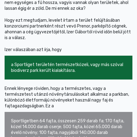
nem egységes a fű hossza, vagyis vannak olyan területek, ahol
lassan égig ér a zöld. De mi ennek az oka?
Hogy ezt megtudjam, levelet írtam a terület felújításában
konzorciumi partnerként részt vevő Prenor, parképítő cégnek,
ahonnan a cég ügyvezetőjétől, Izer Gábortól rövid időn belül jött
is a válasz.
Izer válaszában azt írja, hogy
a Sportliget területén természetközeli, vagy más szóval
biodiverz park került kialakításra.
Ennek lényege röviden, hogy a természetes, vagy a
természetest utánzó növénytársulásokat alkalmaz a parkban,
különböző életformájú növényeket használ nagy faj és
fajtagazdagságban. Ez a
Sportligetben 64 fajta, összesen 259 darab fa; 170 fajta,
közel 14.000 darab cserje; 500 fajta, közel 65.000 darab
évelő növény; 100 fajta, nagyjából 140.000 darab