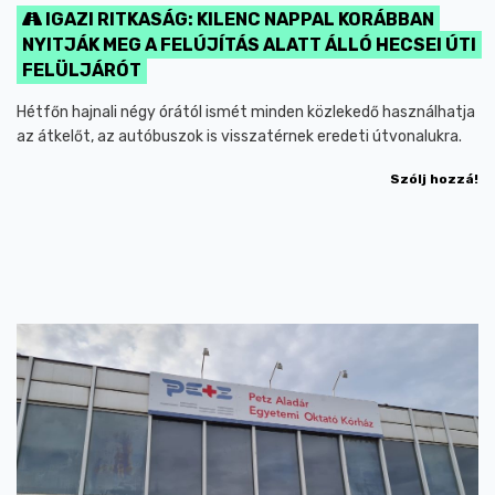
IGAZI RITKASÁG: KILENC NAPPAL KORÁBBAN
NYITJÁK MEG A FELÚJÍTÁS ALATT ÁLLÓ HECSEI ÚTI
FELÜLJÁRÓT
Hétfőn hajnali négy órától ismét minden közlekedő használhatja
az átkelőt, az autóbuszok is visszatérnek eredeti útvonalukra.
Szólj hozzá!