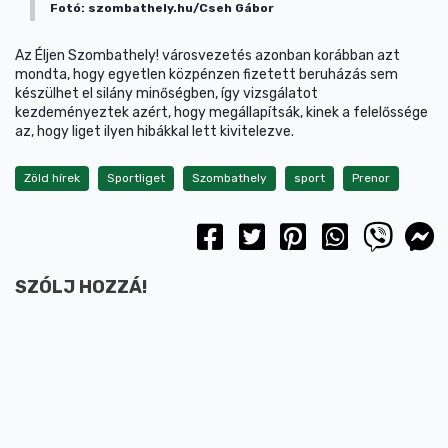
Fotó: szombathely.hu/Cseh Gábor
Az Éljen Szombathely! városvezetés azonban korábban azt
mondta, hogy egyetlen közpénzen fizetett beruházás sem
készülhet el silány minőségben, így vizsgálatot
kezdeményeztek azért, hogy megállapítsák, kinek a felelőssége
az, hogy liget ilyen hibákkal lett kivitelezve.
Zöld hírek
Sportliget
Szombathely
sport
Prenor
SZÓLJ HOZZÁ!