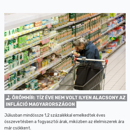
ÖRÖMHÍR: TÍZ ÉVE NEM VOLT ILYEN ALACSONY AZ
INFLÁCIÓ MAGYARORSZÁGON
Júliusban mindössze 1,2 százalékkal emelkedtek éves
összevetésben a fogyasztói árak, miközben az élelmiszerek ára
már csökkent.