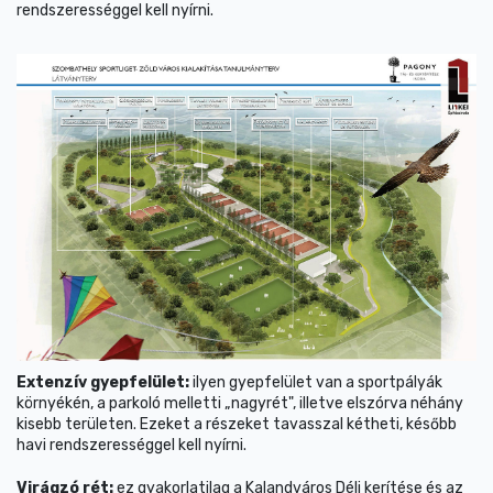
rendszerességgel kell nyírni.
Extenzív gyepfelület:
ilyen gyepfelület van a sportpályák
környékén, a parkoló melletti „nagyrét", illetve elszórva néhány
kisebb területen. Ezeket a részeket tavasszal kétheti, később
havi rendszerességgel kell nyírni.
Virágzó rét:
ez gyakorlatilag a Kalandváros Déli kerítése és az