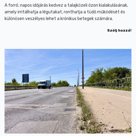
A forró, napos időjárás kedvez a talajközeli ózon kialakulásának,
amely irritálhatja a légutakat, ronthatja a tüdő működését és
különösen veszélyes lehet a krónikus betegek számára.
Szólj hozzá!