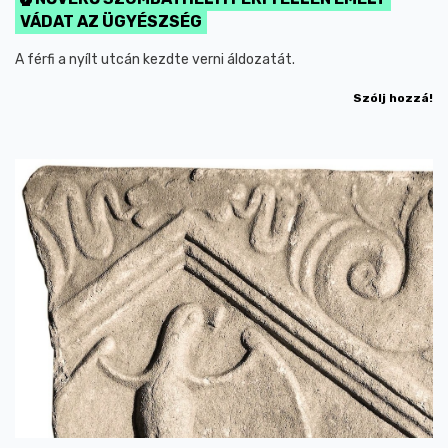
VÁDAT AZ ÜGYÉSZSÉG
A férfi a nyílt utcán kezdte verni áldozatát.
Szólj hozzá!