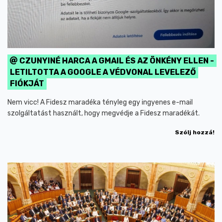
CZUNYINÉ HARCA A GMAIL ÉS AZ ÖNKÉNY ELLEN -
LETILTOTTA A GOOGLE A VÉDVONAL LEVELEZŐ
FIÓKJÁT
Nem vicc! A Fidesz maradéka tényleg egy ingyenes e-mail
szolgáltatást használt, hogy megvédje a Fidesz maradékát.
Szólj hozzá!