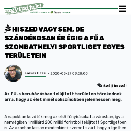
HISZED VAGY SEM, DE
SZÁNDÉKOSAN ÉR ÉGIG A FŰ A
SZOMBATHELYI SPORTLIGET EGYES
TERÜLETEIN
Farkas Bazsi
2020-05-27 08:28:00
Szólj hozzá!
Az EU-s beruházásban felújított területen törekednek
arra, hogy az élet minél sokszínűbben jelenhessen meg.
A napokban kezdték meg az első fűnyírásokat a városban, így a
nemrégiben 1 milliárd 200 millió forintból felújított Sportligetben
is. Az azonban lassan mindenkinek szemet szúrt, hogy a ligetben