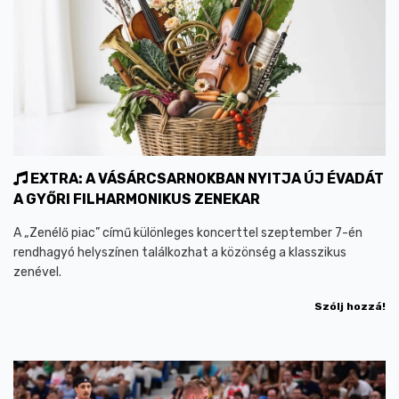
EXTRA: A VÁSÁRCSARNOKBAN NYITJA ÚJ ÉVADÁT
A GYŐRI FILHARMONIKUS ZENEKAR
A „Zenélő piac” című különleges koncerttel szeptember 7-én
rendhagyó helyszínen találkozhat a közönség a klasszikus
zenével.
Szólj hozzá!