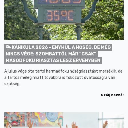
KÁNIKULA 2026 - ENYHÜL A HŐSÉG, DE MÉG
NINCS VÉGE: SZOMBATTÓL MÁR “CSAK”
MÁSODFOKÚ RIASZTÁS LESZ ÉRVÉNYBEN
A július vége óta tartó harmadfokú hőségriasztást mérséklik, de
a tartós meleg miatt továbbra is fokozott óvatosságra van
szükség.
Szólj hozzá!