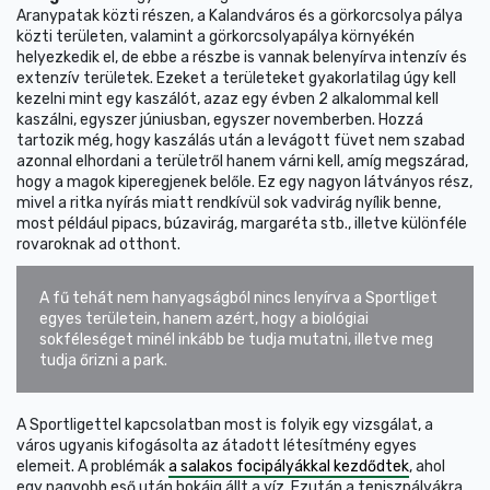
Aranypatak közti részen, a Kalandváros és a görkorcsolya pálya
közti területen, valamint a görkorcsolyapálya környékén
helyezkedik el, de ebbe a részbe is vannak belenyírva intenzív és
extenzív területek. Ezeket a területeket gyakorlatilag úgy kell
kezelni mint egy kaszálót, azaz egy évben 2 alkalommal kell
kaszálni, egyszer júniusban, egyszer novemberben. Hozzá
tartozik még, hogy kaszálás után a levágott füvet nem szabad
azonnal elhordani a területről hanem várni kell, amíg megszárad,
hogy a magok kiperegjenek belőle. Ez egy nagyon látványos rész,
mivel a ritka nyírás miatt rendkívül sok vadvirág nyílik benne,
most például pipacs, búzavirág, margaréta stb., illetve különféle
rovaroknak ad otthont.
A fű tehát nem hanyagságból nincs lenyírva a Sportliget
egyes területein, hanem azért, hogy a biológiai
sokféleséget minél inkább be tudja mutatni, illetve meg
tudja őrizni a park.
A Sportligettel kapcsolatban most is folyik egy vizsgálat, a
város ugyanis kifogásolta az átadott létesítmény egyes
elemeit. A problémák
a salakos focipályákkal kezdődtek
, ahol
egy nagyobb eső után bokáig állt a víz. Ezután a teniszpályákra