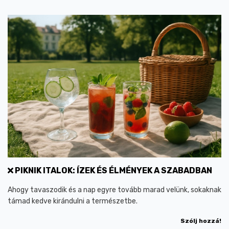
PIKNIK ITALOK: ÍZEK ÉS ÉLMÉNYEK A SZABADBAN
Ahogy tavaszodik és a nap egyre tovább marad velünk, sokaknak
támad kedve kirándulni a természetbe.
Szólj hozzá!