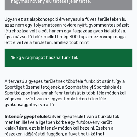
hagymás növény elültetését jelentette.
Ugyan ez az alapkoncepció érvényesül a füves területeken is,
azaz nem egy folyamatosan rövidre nyírt, gyommentes pázsit
létrehozása volt a cél, hanem egy fajgazdag gyep kialakítása.
Így a pázsitfű félék mellett még 300 fajta mezei virág magja
lett elvetve a területen, amihez több mint
18 kg virágmagot használtunk fel.
A tervező a gyepes területnek többféle funkciót szánt, így a
Sportliget üzemeltetőjének, a Szombathelyi Sportiskola és
Sportközpontnak, annak fenntartását is több féle módon kell
végeznie, ezért van az egyes területeken különféle
gyakorisággal nyírva a fű:
Intenzív gyepfelület:
ilyen gyepfelület van a burkolatok
mentén, illetve a ligetben körbe egy futóösvény került
kialakításra, ezt is intenzív módon kell kezelni. Ezeken a
részeken, időjárástól függően, a füvet heti-kétheti