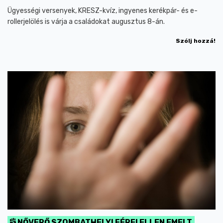
Ügyességi versenyek, KRESZ-kvíz, ingyenes kerékpár- és e-
rollerjelölés is várja a családokat augusztus 8-án.
Szólj hozzá!
NŐVERŐ SZOMBATHELYI FÉRFI ELLEN EMELT