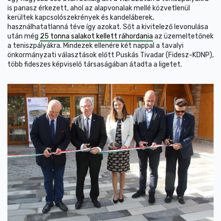
is panasz érkezett, ahol az alapvonalak mellé közvetlenül
kerültek kapcsolószekrények és kandeláberek,
használhatatlanná téve így azokat. Sőt a kivitelező levonulása
után még
25 tonna salakot kellett ráhordania
az üzemeltetőnek
a teniszpályákra. Mindezek ellenére két nappal a tavalyi
önkormányzati választások előtt Puskás Tivadar (Fidesz-KDNP),
több fideszes képviselő társaságában átadta a ligetet.