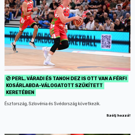
PERL, VÁRADI ÉS TANOH DEZ IS OTT VAN A FÉRFI
KOSÁRLABDA-VÁLOGATOTT SZŰKÍTETT
KERETÉBEN
Észtország, Szlovénia és Svédország következik.
Szólj hozzá!