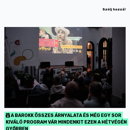
Szólj hozzá!
A BAROKK ÖSSZES ÁRNYALATA ÉS MÉG EGY SOR
KIVÁLÓ PROGRAM VÁR MINDENKIT EZEN A HÉTVÉGÉN
GYŐRBEN