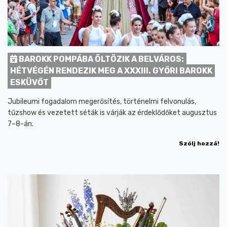
BAROKK POMPÁBA ÖLTÖZIK A BELVÁROS:
HÉTVÉGÉN RENDEZIK MEG A XXXIII. GYŐRI BAROKK
ESKÜVŐT
Jubileumi fogadalom megerősítés, történelmi felvonulás,
tűzshow és vezetett séták is várják az érdeklődőket augusztus
7–8-án.
Szólj hozzá!