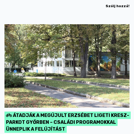
Szólj hozzá!
ÁTADJÁK A MEGÚJULT ERZSÉBET LIGETI KRESZ-
PARKOT GYŐRBEN – CSALÁDI PROGRAMOKKAL
ÜNNEPLIK A FELÚJÍTÁST