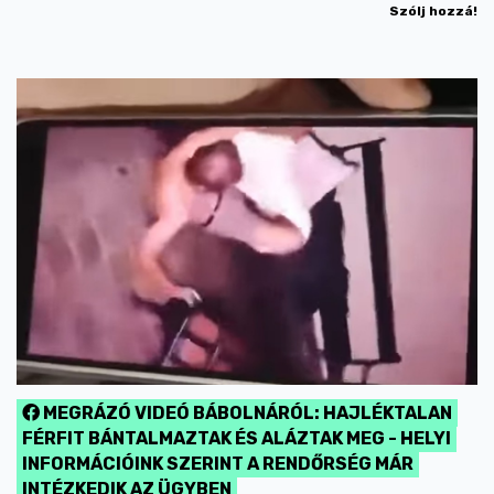
Szólj hozzá!
MEGRÁZÓ VIDEÓ BÁBOLNÁRÓL: HAJLÉKTALAN
FÉRFIT BÁNTALMAZTAK ÉS ALÁZTAK MEG - HELYI
INFORMÁCIÓINK SZERINT A RENDŐRSÉG MÁR
INTÉZKEDIK AZ ÜGYBEN