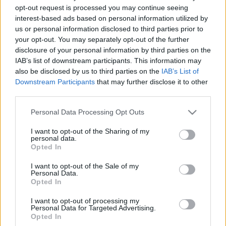
A SPORTLIGET NEM KUTYAFUTTATÓ, AZ PONT
opt-out request is processed you may continue seeing
SZEMBE VAN VELE
interest-based ads based on personal information utilized by
us or personal information disclosed to third parties prior to
2023. február. 02. 19:11
your opt-out. You may separately opt-out of the further
Levelet kaptunk, life.
disclosure of your personal information by third parties on the
KÉT HÓNAPJA NEM KAPUNK VÁLASZT ARRA,
IAB’s list of downstream participants. This information may
HOGY MIÉRT TILOS KUTYÁT SÉTÁLTATNI A
also be disclosed by us to third parties on the
IAB’s List of
SZOMBATHELYI SPORTLIGETBEN
Downstream Participants
that may further disclose it to other
third parties.
2023. január. 16. 17:09
Tisztában vagyunk vele, hogy nem ez a világ legfontosabb
Please note that this website/app uses one or more Google
kérdése, de talán egy közpénzből működő, városi közfeladatot
Personal Data Processing Opt Outs
services and may gather and store information including but
ellátó cég vezetője válaszolhatna a feltett kérdésekre.
not limited to your visit or usage behaviour. You may click to
I want to opt-out of the Sharing of my
VAJON MIÉRT NEM LEHET KUTYÁT SÉTÁLTATNI
personal data.
grant or deny consent to Google and its third-party tags to
A SZOMBATHELYI SPORTLIGETBEN?
Opted In
use your data for below specified purposes in below Google
2022. november. 25. 16:19
consent section.
I want to opt-out of the Sale of my
A terület direkt azért lett létrehozva, hogy egy rekreációs
Personal Data.
övezetet építsenek. Kutyát sétáltatni nem rekreáció?
Opted In
97 FÁT VÁGTAK KI A SZOMBATHELYI
I want to opt-out of processing my
SPORTLIGETBEN, AMELYNEK ÁTADÁSÁN VÍGAN
Personal Data for Targeted Advertising.
VÁGTA A SZALAGOT KECSKÉS LÁSZLÓ
Opted In