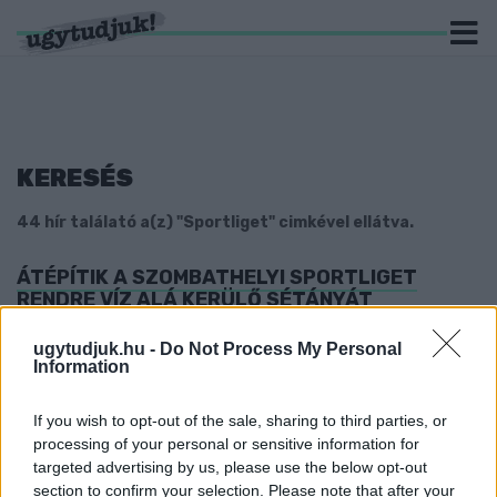
KERESÉS
44 hír találató a(z) "Sportliget" cimkével ellátva.
ÁTÉPÍTIK A SZOMBATHELYI SPORTLIGET
RENDRE VÍZ ALÁ KERÜLŐ SÉTÁNYÁT
2024. március. 26. 19:34
ugytudjuk.hu -
Do Not Process My Personal
A tervezésnél a dozmati víztározó kapacitásában bíztak.
Information
“VESZÉLYES LENNE KUTYÁT SÉTÁLTATNI A
SZOMBATHELYI SPORTLIGETBEN”
If you wish to opt-out of the sale, sharing to third parties, or
2023. február. 10. 18:01
processing of your personal or sensitive information for
Szuhai Viktor, a felelős állattartásért illetékes tanácsnok
targeted advertising by us, please use the below opt-out
szerint, megalapozott döntés a területről kitiltani a kutyákat.
section to confirm your selection. Please note that after your