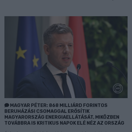
MAGYAR PÉTER: 868 MILLIÁRD FORINTOS
BERUHÁZÁSI CSOMAGGAL ERŐSÍTIK
MAGYARORSZÁG ENERGIAELLÁTÁSÁT, MIKÖZBEN
TOVÁBBRA IS KRITIKUS NAPOK ELÉ NÉZ AZ ORSZÁG