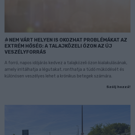
NEM VÁRT HELYEN IS OKOZHAT PROBLÉMÁKAT AZ
EXTRÉM HŐSÉG: A TALAJKÖZELI ÓZON AZ ÚJ
VESZÉLYFORRÁS
A forró, napos időjárás kedvez a talajközeli ózon kialakulásának,
amely irritálhatja a légutakat, ronthatja a tüdő működését és
különösen veszélyes lehet a krónikus betegek számára.
Szólj hozzá!