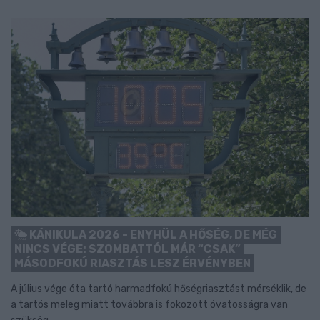
KÁNIKULA 2026 - ENYHÜL A HŐSÉG, DE MÉG
NINCS VÉGE: SZOMBATTÓL MÁR “CSAK”
MÁSODFOKÚ RIASZTÁS LESZ ÉRVÉNYBEN
A július vége óta tartó harmadfokú hőségriasztást mérséklik, de
a tartós meleg miatt továbbra is fokozott óvatosságra van