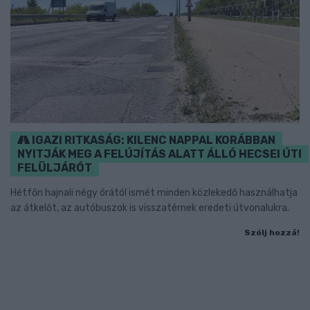
IGAZI RITKASÁG: KILENC NAPPAL KORÁBBAN
NYITJÁK MEG A FELÚJÍTÁS ALATT ÁLLÓ HECSEI ÚTI
FELÜLJÁRÓT
Hétfőn hajnali négy órától ismét minden közlekedő használhatja
az átkelőt, az autóbuszok is visszatérnek eredeti útvonalukra.
Szólj hozzá!