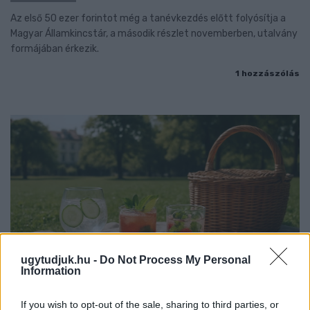
Az első 50 ezer forintot még a tanévkezdés előtt folyósítja a
Magyar Államkincstár, a második részlet novemberben, utalvány
formájában érkezik.
1 hozzászólás
ugytudjuk.hu -
Do Not Process My Personal
Information
If you wish to opt-out of the sale, sharing to third parties, or