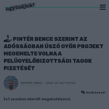
PINTÉR BENCE SZERINT AZ
ADÓSSÁGBAN ÚSZÓ GYŐR PROJEKT
MEGEMELTE VOLNA A
FELÜGYELŐBIZOTTSÁGI TAGOK
FIZETÉSÉT
Dömötör Gábor
2025-09-05 11:01:04
Szólj hozzá!
Ezt azonban sikerült megakadályozni.