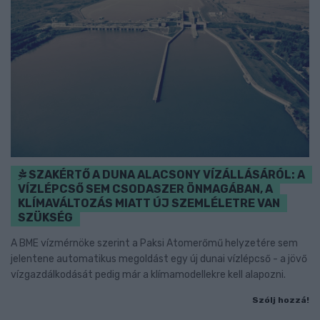
SZAKÉRTŐ A DUNA ALACSONY VÍZÁLLÁSÁRÓL: A
VÍZLÉPCSŐ SEM CSODASZER ÖNMAGÁBAN, A
KLÍMAVÁLTOZÁS MIATT ÚJ SZEMLÉLETRE VAN
SZÜKSÉG
A BME vízmérnöke szerint a Paksi Atomerőmű helyzetére sem
jelentene automatikus megoldást egy új dunai vízlépcső - a jövő
vízgazdálkodását pedig már a klímamodellekre kell alapozni.
Szólj hozzá!