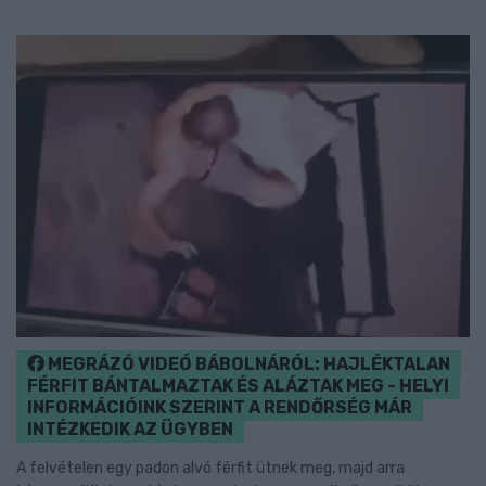
MEGRÁZÓ VIDEÓ BÁBOLNÁRÓL: HAJLÉKTALAN
FÉRFIT BÁNTALMAZTAK ÉS ALÁZTAK MEG - HELYI
INFORMÁCIÓINK SZERINT A RENDŐRSÉG MÁR
INTÉZKEDIK AZ ÜGYBEN
A felvételen egy padon alvó férfit ütnek meg, majd arra