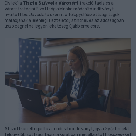
Civilek) a
Tiszta Szívvel a Városért
frakció tagja és a
Városstratégiai Bizottság alelnöke módosító indítványt
nyújtott be. Javaslata szerint a felügyelőbizottsági tagok
maradjanak a jelenlegi tiszteletdíj szintnél, és az adósságban
úszó cégnél ne legyen lehetőség újabb emelésre.
A bizottság elfogadta a módosító indítványt, így a Győr Projekt
felügyelőbizottsági tagjai a korábban megállapítotti összegeket