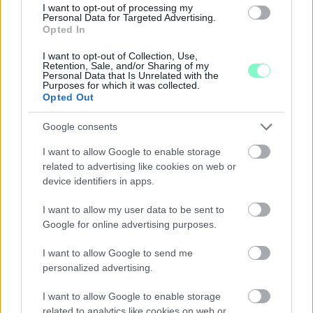
I want to opt-out of processing my
ÖRÖMHÍR: TÍZ ÉVE NEM VOLT ILYEN ALACSONY AZ
Personal Data for Targeted Advertising.
INFLÁCIÓ MAGYARORSZÁGON
Opted In
Júliusban mindössze 1,2 százalékkal emelkedtek éves
I want to opt-out of Collection, Use,
Retention, Sale, and/or Sharing of my
összevetésben a fogyasztói árak, miközben az élelmiszerek ára
Personal Data that Is Unrelated with the
már csökkent.
Purposes for which it was collected.
Opted Out
Szólj hozzá!
Google consents
I want to allow Google to enable storage
related to advertising like cookies on web or
device identifiers in apps.
I want to allow my user data to be sent to
Google for online advertising purposes.
I want to allow Google to send me
personalized advertising.
I want to allow Google to enable storage
related to analytics like cookies on web or