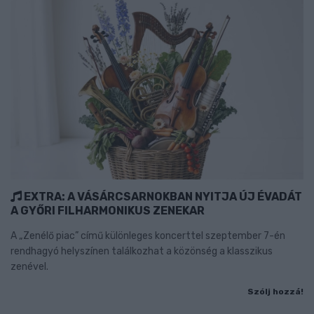
EXTRA: A VÁSÁRCSARNOKBAN NYITJA ÚJ ÉVADÁT
A GYŐRI FILHARMONIKUS ZENEKAR
A „Zenélő piac” című különleges koncerttel szeptember 7-én
rendhagyó helyszínen találkozhat a közönség a klasszikus
zenével.
Szólj hozzá!