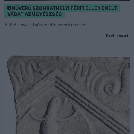
NŐVERŐ SZOMBATHELYI FÉRFI ELLEN EMELT
VÁDAT AZ ÜGYÉSZSÉG
A férfi a nyílt utcán kezdte verni áldozatát.
Szólj hozzá!