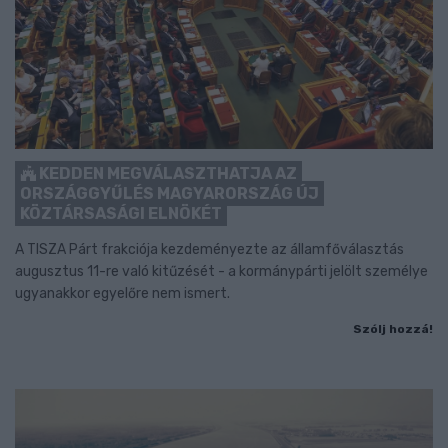
KEDDEN MEGVÁLASZTHATJA AZ
ORSZÁGGYŰLÉS MAGYARORSZÁG ÚJ
KÖZTÁRSASÁGI ELNÖKÉT
A TISZA Párt frakciója kezdeményezte az államfőválasztás
augusztus 11-re való kitűzését - a kormánypárti jelölt személye
ugyanakkor egyelőre nem ismert.
Szólj hozzá!