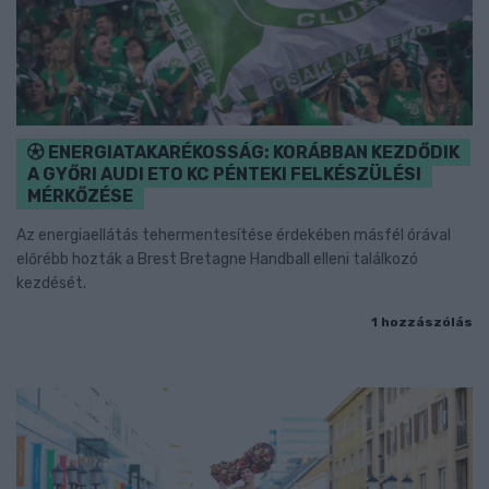
ENERGIATAKARÉKOSSÁG: KORÁBBAN KEZDŐDIK
A GYŐRI AUDI ETO KC PÉNTEKI FELKÉSZÜLÉSI
MÉRKŐZÉSE
Az energiaellátás tehermentesítése érdekében másfél órával
előrébb hozták a Brest Bretagne Handball elleni találkozó
kezdését.
1 hozzászólás