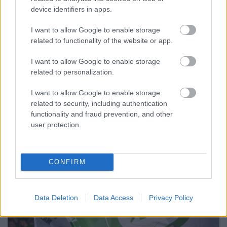
device identifiers in apps.
I want to allow Google to enable storage
A BAROKK ÖSSZES ÁRNYALATA ÉS MÉG EGY SOR
related to functionality of the website or app.
KIVÁLÓ PROGRAM VÁR MINDENKIT EZEN A HÉTVÉGÉN
GYŐRBEN
I want to allow Google to enable storage
related to personalization.
Középpontban a hagyományőrzés, de lesz Pogány Induló és
Majka koncert, jóga szeánsz, “borhajózás” és egy csomó minden
I want to allow Google to enable storage
más.
related to security, including authentication
functionality and fraud prevention, and other
Szólj hozzá!
user protection.
CONFIRM
Data Deletion
Data Access
Privacy Policy