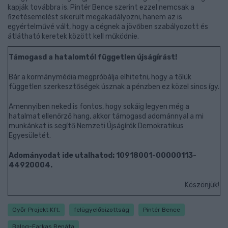
kapják továbbra is. Pintér Bence szerint ezzel nemcsak a
fizetésemelést sikerült megakadályozni, hanem az is
egyértelművé vált, hogy a cégnek a jövőben szabályozott és
átlátható keretek között kell működnie.
Támogasd a hatalomtól független újságírást!
Bár a kormánymédia megpróbálja elhitetni, hogy a tőlük
független szerkesztőségek úsznak a pénzben ez közel sincs így.
Amennyiben neked is fontos, hogy sokáig legyen még a
hatalmat ellenőrző hang, akkor támogasd adománnyal a mi
munkánkat is segítő Nemzeti Újságírók Demokratikus
Egyesületét.
Adományodat ide utalhatod: 10918001-00000113-
44920004.
Köszönjük!
Győr Projekt Kft.
felügyelőbizottság
Pintér Bence
Balog-Farkas Renáta