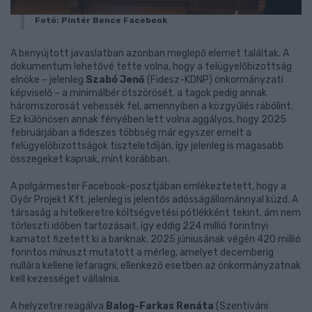
Fotó: Pintér Bence Facebook
A benyújtott javaslatban azonban meglepő elemet találtak. A
dokumentum lehetővé tette volna, hogy a felügyelőbizottság
elnöke – jelenleg
Szabó Jenő
(Fidesz-KDNP) önkormányzati
képviselő – a minimálbér ötszörösét, a tagok pedig annak
háromszorosát vehessék fel, amennyiben a közgyűlés rábólint.
Ez különösen annak fényében lett volna aggályos, hogy 2025
februárjában a fideszes többség már egyszer emelt a
felügyelőbizottságok tiszteletdíján, így jelenleg is magasabb
összegeket kapnak, mint korábban.
A polgármester Facebook-posztjában emlékeztetett, hogy a
Győr Projekt Kft. jelenleg is jelentős adósságállománnyal küzd. A
társaság a hitelkeretre költségvetési pótlékként tekint, ám nem
törleszti időben tartozásait, így eddig 224 millió forintnyi
kamatot fizetett ki a banknak. 2025 júniusának végén 420 millió
forintos mínuszt mutatott a mérleg, amelyet decemberig
nullára kellene lefaragni, ellenkező esetben az önkormányzatnak
kell kezességet vállalnia.
A helyzetre reagálva
Balog-Farkas Renáta
(Szentiváni