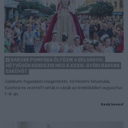
BAROKK POMPÁBA ÖLTÖZIK A BELVÁROS:
HÉTVÉGÉN RENDEZIK MEG A XXXIII. GYŐRI BAROKK
ESKÜVŐT
Jubileumi fogadalom megerősítés, történelmi felvonulás,
tűzshow és vezetett séták is várják az érdeklődőket augusztus
7–8-án.
Szólj hozzá!