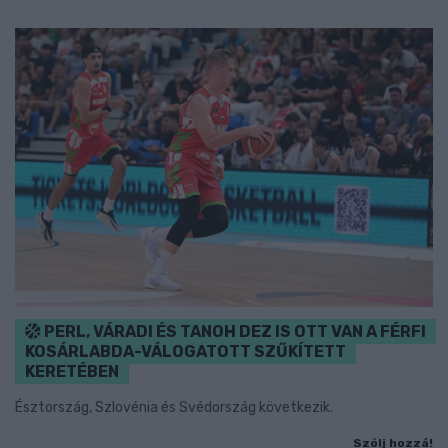
PERL, VÁRADI ÉS TANOH DEZ IS OTT VAN A FÉRFI
KOSÁRLABDA-VÁLOGATOTT SZŰKÍTETT
KERETÉBEN
Észtország, Szlovénia és Svédország következik.
Szólj hozzá!