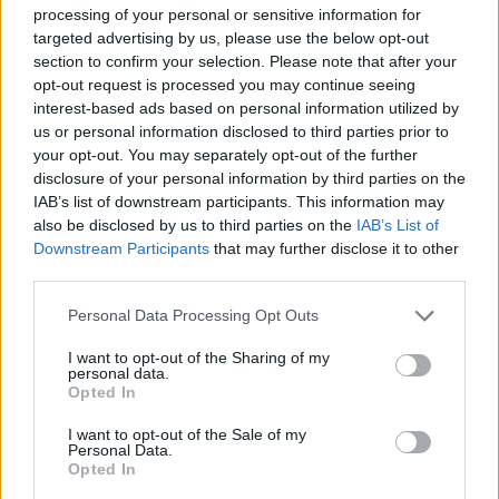
processing of your personal or sensitive information for
PIKNIK ITALOK: ÍZEK ÉS ÉLMÉNYEK A SZABADBAN
targeted advertising by us, please use the below opt-out
section to confirm your selection. Please note that after your
Ahogy tavaszodik és a nap egyre tovább marad velünk, sokaknak
opt-out request is processed you may continue seeing
támad kedve kirándulni a természetbe.
interest-based ads based on personal information utilized by
Szólj hozzá!
us or personal information disclosed to third parties prior to
your opt-out. You may separately opt-out of the further
disclosure of your personal information by third parties on the
IAB’s list of downstream participants. This information may
also be disclosed by us to third parties on the
IAB’s List of
Downstream Participants
that may further disclose it to other
third parties.
Please note that this website/app uses one or more Google
Personal Data Processing Opt Outs
services and may gather and store information including but
not limited to your visit or usage behaviour. You may click to
I want to opt-out of the Sharing of my
personal data.
grant or deny consent to Google and its third-party tags to
Opted In
use your data for below specified purposes in below Google
consent section.
I want to opt-out of the Sale of my
Personal Data.
Opted In