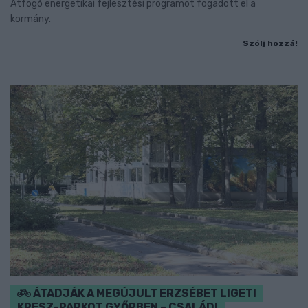
Átfogó energetikai fejlesztési programot fogadott el a
kormány.
Szólj hozzá!
ÁTADJÁK A MEGÚJULT ERZSÉBET LIGETI
KRESZ-PARKOT GYŐRBEN – CSALÁDI