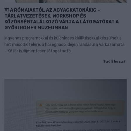
A RÓMAIAKTÓL AZ AGYAGKATONÁKIG –
TÁRLATVEZETÉSEK, WORKSHOP ÉS
KÖZÖNSÉGTALÁLKOZÓ VÁRJA A LÁTOGATÓKAT A
GYŐRI RÓMER MÚZEUMBAN
Ingyenes programokkal és különleges kiállításokkal készülnek a
hét második felére, a hőségriadó idején ráadásul a Várkazamata
– Kőtár is díjmentesen látogatható.
Szólj hozzá!