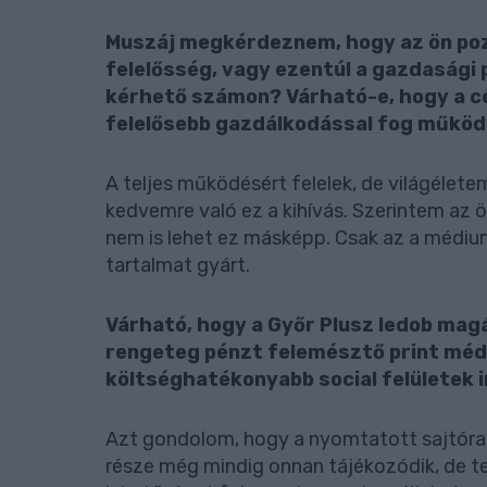
Muszáj megkérdeznem, hogy az ön pozí
felelősség, vagy ezentúl a gazdasági 
kérhető számon? Várható-e, hogy a c
felelősebb gazdálkodással fog működ
A teljes működésért felelek, de világélet
kedvemre való ez a kihívás. Szerintem az ön
nem is lehet ez másképp. Csak az a médi
tartalmat gyárt.
Várható, hogy a Győr Plusz ledob magá
rengeteg pénzt felemésztő print médi
költséghatékonyabb social felületek 
Azt gondolom, hogy a nyomtatott sajtóra i
része még mindig onnan tájékozódik, de 