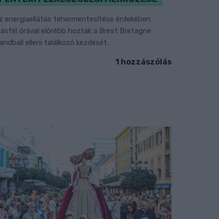
z energiaellátás tehermentesítése érdekében
ásfél órával előrébb hozták a Brest Bretagne
andball elleni találkozó kezdését.
1 hozzászólás