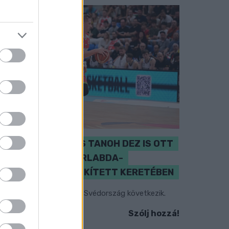
PERL, VÁRADI ÉS TANOH DEZ IS OTT
VAN A FÉRFI KOSÁRLABDA-
VÁLOGATOTT SZŰKÍTETT KERETÉBEN
sztország, Szlovénia és Svédország következik.
Szólj hozzá!