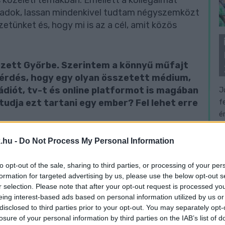
 és közéleti témákban. Emellett a kollégáimat
aladok, lassan mindenkivel tudtam négyszemközt
yzetünket és, hogy mi is az a cél, amit közös
rkezett Győrbe. Szerintem a könnyű műfajt
 kérdés, hogy egy olyan összetett médium,
ádiót, tv-t és online platformot is magában
J
tudja ezt tartani egy ember? Fel lehet erre
f
é
.hu -
Do Not Process My Personal Information
adat. Én a Blikknél, illetve az anyacég Ringier-
olgoztam, volt időszak, amikor több mint 100
to opt-out of the sale, sharing to third parties, or processing of your per
ig korábban is többféle platformért voltam
formation for targeted advertising by us, please use the below opt-out s
 évtizedes távlatban is gyártottuk, és
r selection. Please note that after your opt-out request is processed y
audiovizuális gyártást, szóval nem idegen a
eing interest-based ads based on personal information utilized by us or
tom elmondani, hogy nem vagyok egyedül, hiszen
disclosed to third parties prior to your opt-out. You may separately opt-
 kollégákkal és főszerkesztőkkel dolgozhatok,
losure of your personal information by third parties on the IAB’s list of