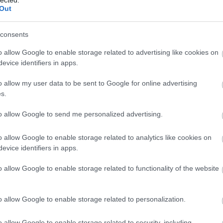
Out
consents
o allow Google to enable storage related to advertising like cookies on
evice identifiers in apps.
o allow my user data to be sent to Google for online advertising
észt a gazdasági és politikai súlya miatt,
s.
 bíró kulturális és sportélete, pezsgő
to allow Google to send me personalized advertising.
ban is kemény feladat. Mit gondol, a bulvár
tudja építeni az új munkájába? A
o allow Google to enable storage related to analytics like cookies on
it felrázni, frissíteni a Győr Pluszt?
evice identifiers in apps.
o allow Google to enable storage related to functionality of the website
dom, hogy nem pejoratív értelemben kérdezte.
 a rengeteg sártól, ami az elmúlt évtizedekben
É
kusz Sándor terminusát szoktam használni: ez egy
o allow Google to enable storage related to personalization.
ár, mint tömeg műfaj, kitűnő iskola, és aki ott
 jól kell tudni játszani. Tényszerűnek kell lenni,
o allow Google to enable storage related to security, including