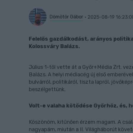
Dömötör Gábor
2025-08-19 16:23:0
Felelős gazdálkodást, arányos politik
Kolossváry Balázs.
Július 1-től vette át a Győr+Média Zrt. vez
Balázs. A helyi médiacég új első emberével
bulvárról, politikáról, tiszta lapról, jövő
beszélgettünk.
Volt-e valaha kötődése Győrhöz, és, 
Köszönöm, kitűnően érzem magam. A csal
nagyapám, miután a II. Világháborút követ