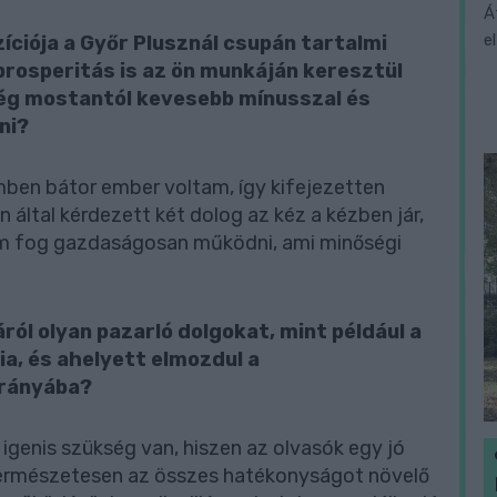
Á
e
ciója a Győr Plusznál csupán tartalmi
prosperitás is az ön munkáján keresztül
ég mostantól kevesebb mínusszal és
ni?
emben bátor ember voltam, így kifejezetten
 által kérdezett két dolog az kéz a kézben jár,
um fog gazdaságosan működni, ami minőségi
ról olyan pazarló dolgokat, mint például a
a, és ahelyett elmozdul a
irányába?
genis szükség van, hiszen az olvasók egy jó
természetesen az összes hatékonyságot növelő