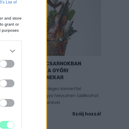
B’s List of
er and store
to grant or
ed purposes
EXTRA: A VÁSÁRCSARNOKBAN
YITJA ÚJ ÉVADÁT A GYŐRI
ILHARMONIKUS ZENEKAR
 „Zenélő piac” című különleges koncerttel
zeptember 7-én rendhagyó helyszínen találkozhat
 közönség a klasszikus zenével.
Szólj hozzá!