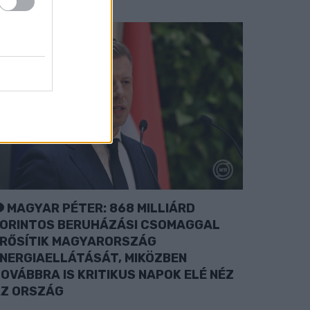
MAGYAR PÉTER: 868 MILLIÁRD
ORINTOS BERUHÁZÁSI CSOMAGGAL
RŐSÍTIK MAGYARORSZÁG
NERGIAELLÁTÁSÁT, MIKÖZBEN
OVÁBBRA IS KRITIKUS NAPOK ELÉ NÉZ
Z ORSZÁG