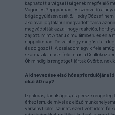
kaphatott a végzettségének megfelelő m
Vagon és Gépgyárban, és szenvedő alanya v
brigádgyűlésen csak ő, Hedry József nem 
akcióval jogtalanul megvádolt társa azonnal
megvádolták azzal, hogy reakciós, horthys
zajlott, mint A tanú című filmben, és én a 
nappalimban. De valahogy megúszta a legr
és dolgozott. A családom egyik fele amúgy
származik, másik fele ma is a Csallóközb
Ők mindig is rengetget jártak Győrbe, nekik 
A kinevezése első hónapfordulójára id
első 30 nap?
Izgalmas, tanulságos, és persze rengeteg t
érkeztem, de mivel az előző munkahelyemr
versenytilalmi szünet, ezért volt időm felk