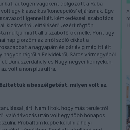
unkát, autogén vágóként dolgozott a Rába
olt egy klasszikus ‘koncepciós’ eljárásnak. Egy
A
szavazott igennel két, kémkedéssel, szabotázs
m
i kizárásáról, elítéléséről, ezért rögtön
H
ta múltja miatt áll a szabotőrök mellé. Pont úgy
mai napig őrzöm az erről szóló cikket a
osszabbat a nagyapám és pár évig még itt élt
 nagyon régről a Felvidékről, Sáros vármegyéből
en él, Dunaszerdahely és Nagymegyer környékén.
az volt a non plus ultra.
őzítettük a beszélgetést, milyen volt az
anulással járt. Nem titok, hogy más területről
ől való távozás után volt egy több hónapos
észülni. Próbáltam képbe kerülni a helyi