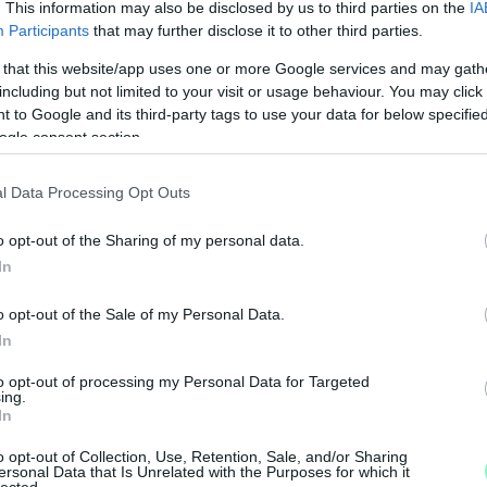
. This information may also be disclosed by us to third parties on the
IA
rtalomfejlesztést, amit én elképzelek.
Participants
that may further disclose it to other third parties.
 that this website/app uses one or more Google services and may gath
including but not limited to your visit or usage behaviour. You may click 
 to Google and its third-party tags to use your data for below specifi
ogle consent section.
l Data Processing Opt Outs
o opt-out of the Sharing of my personal data.
N
In
F
o opt-out of the Sale of my Personal Data.
A
In
s
to opt-out of processing my Personal Data for Targeted
a
ing.
In
o opt-out of Collection, Use, Retention, Sale, and/or Sharing
ersonal Data that Is Unrelated with the Purposes for which it
lected.