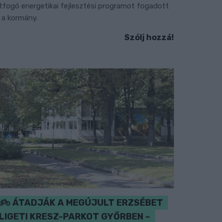
tfogó energetikai fejlesztési programot fogadott
l a kormány.
Szólj hozzá!
ÁTADJÁK A MEGÚJULT ERZSÉBET
LIGETI KRESZ-PARKOT GYŐRBEN –