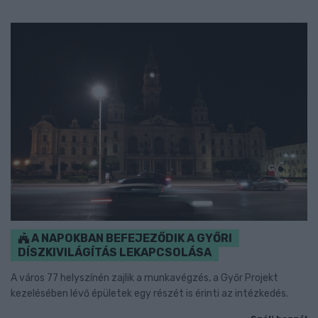
A NAPOKBAN BEFEJEZŐDIK A GYŐRI
DÍSZKIVILÁGÍTÁS LEKAPCSOLÁSA
A város 77 helyszínén zajlik a munkavégzés, a Győr Projekt
kezelésében lévő épületek egy részét is érinti az intézkedés.