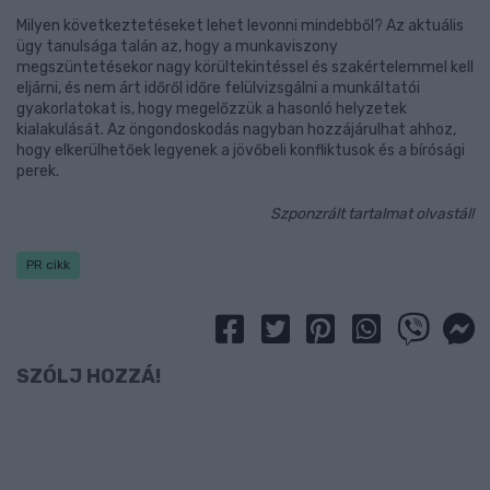
Milyen következtetéseket lehet levonni mindebből? Az aktuális
ügy tanulsága talán az, hogy a munkaviszony
megszüntetésekor nagy körültekintéssel és szakértelemmel kell
eljárni, és nem árt időről időre felülvizsgálni a munkáltatói
gyakorlatokat is, hogy megelőzzük a hasonló helyzetek
kialakulását. Az öngondoskodás nagyban hozzájárulhat ahhoz,
hogy elkerülhetőek legyenek a jövőbeli konfliktusok és a bírósági
perek.
Szponzrált tartalmat olvastál!
PR cikk
SZÓLJ HOZZÁ!