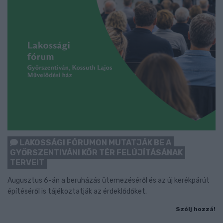
LAKOSSÁGI FÓRUMON MUTATJÁK BE A
GYŐRSZENTIVÁNI KÖR TÉR FELÚJÍTÁSÁNAK
TERVEIT
Augusztus 6-án a beruházás ütemezéséről és az új kerékpárút
építéséről is tájékoztatják az érdeklődőket.
Szólj hozzá!