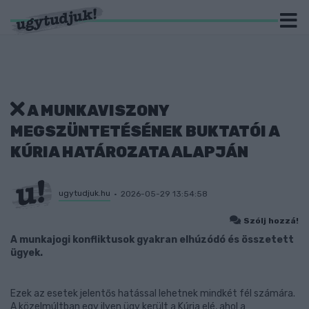
A MUNKAVISZONY
MEGSZÜNTETÉSÉNEK BUKTATÓI A
KÚRIA HATÁROZATA ALAPJÁN
ugytudjuk.hu
2026-05-29 13:54:58
Szólj hozzá!
A munkajogi konfliktusok gyakran elhúzódó és összetett
ügyek.
Ezek az esetek jelentős hatással lehetnek mindkét fél számára.
A közelmúltban egy ilyen ügy került a Kúria elé, ahol a