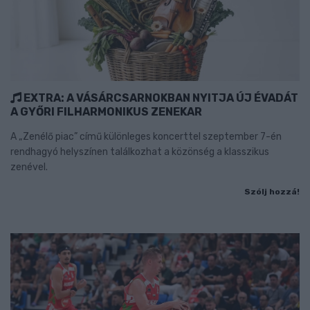
EXTRA: A VÁSÁRCSARNOKBAN NYITJA ÚJ ÉVADÁT
A GYŐRI FILHARMONIKUS ZENEKAR
A „Zenélő piac” című különleges koncerttel szeptember 7-én
rendhagyó helyszínen találkozhat a közönség a klasszikus
zenével.
Szólj hozzá!