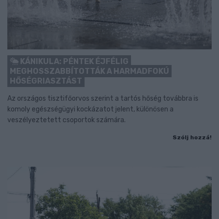
KÁNIKULA: PÉNTEK ÉJFÉLIG
MEGHOSSZABBÍTOTTÁK A HARMADFOKÚ
HŐSÉGRIASZTÁST
Az országos tisztifőorvos szerint a tartós hőség továbbra is
komoly egészségügyi kockázatot jelent, különösen a
veszélyeztetett csoportok számára.
Szólj hozzá!