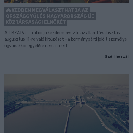
KEDDEN MEGVÁLASZTHATJA AZ
ORSZÁGGYŰLÉS MAGYARORSZÁG ÚJ
KÖZTÁRSASÁGI ELNÖKÉT
A TISZA Párt frakciója kezdeményezte az államfőválasztás
augusztus 11-re való kitűzését - a kormánypárti jelölt személye
ugyanakkor egyelőre nem ismert.
Szólj hozzá!