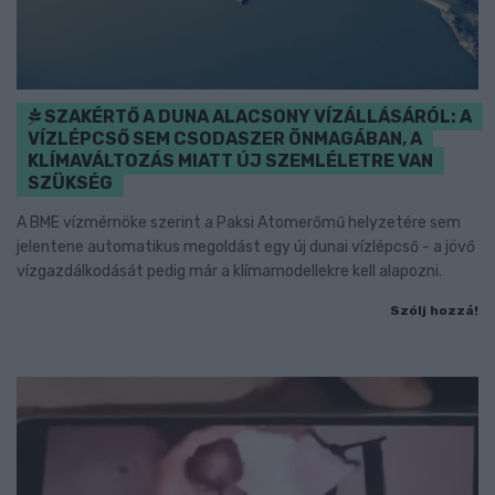
SZAKÉRTŐ A DUNA ALACSONY VÍZÁLLÁSÁRÓL: A
VÍZLÉPCSŐ SEM CSODASZER ÖNMAGÁBAN, A
KLÍMAVÁLTOZÁS MIATT ÚJ SZEMLÉLETRE VAN
SZÜKSÉG
A BME vízmérnöke szerint a Paksi Atomerőmű helyzetére sem
jelentene automatikus megoldást egy új dunai vízlépcső - a jövő
vízgazdálkodását pedig már a klímamodellekre kell alapozni.
Szólj hozzá!