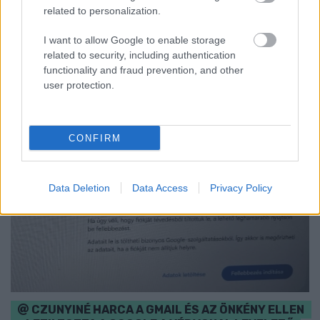
hét második felére, a hőségriadó idején ráadásul a Várkazamata
related to personalization.
– Kőtár is díjmentesen látogatható.
I want to allow Google to enable storage
Szólj hozzá!
related to security, including authentication
functionality and fraud prevention, and other
user protection.
CONFIRM
Data Deletion
Data Access
Privacy Policy
CZUNYINÉ HARCA A GMAIL ÉS AZ ÖNKÉNY ELLEN