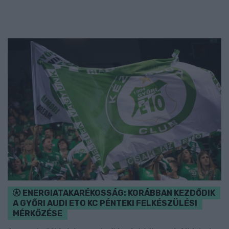
ENERGIATAKARÉKOSSÁG: KORÁBBAN KEZDŐDIK
A GYŐRI AUDI ETO KC PÉNTEKI FELKÉSZÜLÉSI
MÉRKŐZÉSE