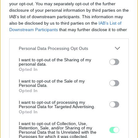
your opt-out. You may separately opt-out of the further
disclosure of your personal information by third parties on the
IAB’s list of downstream participants. This information may
also be disclosed by us to third parties on the
IAB’s List of
Downstream Participants
that may further disclose it to other
third parties.
Please note that this website/app uses one or more Google
Personal Data Processing Opt Outs
services and may gather and store information including but
not limited to your visit or usage behaviour. You may click to
I want to opt-out of the Sharing of my
personal data.
grant or deny consent to Google and its third-party tags to
Opted In
use your data for below specified purposes in below Google
consent section.
I want to opt-out of the Sale of my
Personal Data.
Opted In
I want to opt-out of processing my
NŐVERŐ SZOMBATHELYI FÉRFI ELLEN EMELT
Personal Data for Targeted Advertising.
VÁDAT AZ ÜGYÉSZSÉG
Opted In
A férfi a nyílt utcán kezdte verni áldozatát.
I want to opt-out of Collection, Use,
Retention, Sale, and/or Sharing of my
Szólj hozzá!
Personal Data that Is Unrelated with the
Purposes for which it was collected.