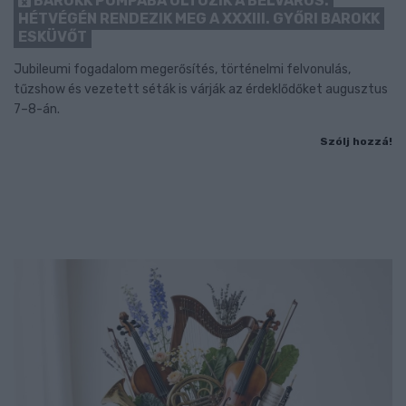
BAROKK POMPÁBA ÖLTÖZIK A BELVÁROS:
HÉTVÉGÉN RENDEZIK MEG A XXXIII. GYŐRI BAROKK
ESKÜVŐT
Jubileumi fogadalom megerősítés, történelmi felvonulás,
tűzshow és vezetett séták is várják az érdeklődőket augusztus
7–8-án.
Szólj hozzá!