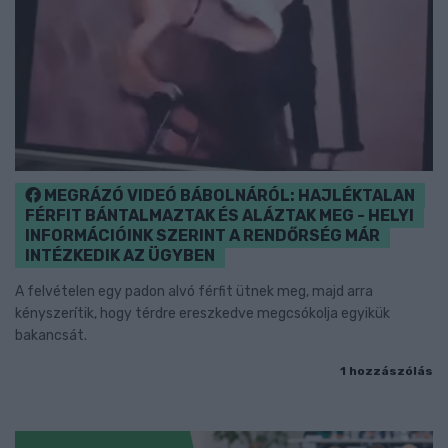
MEGRÁZÓ VIDEÓ BÁBOLNÁRÓL: HAJLÉKTALAN
FÉRFIT BÁNTALMAZTAK ÉS ALÁZTAK MEG - HELYI
INFORMÁCIÓINK SZERINT A RENDŐRSÉG MÁR
INTÉZKEDIK AZ ÜGYBEN
A felvételen egy padon alvó férfit ütnek meg, majd arra
kényszerítik, hogy térdre ereszkedve megcsókolja egyikük
bakancsát.
1 hozzászólás