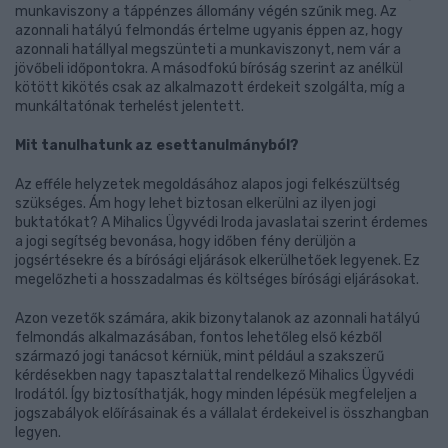
munkaviszony a táppénzes állomány végén szűnik meg. Az
azonnali hatályú felmondás értelme ugyanis éppen az, hogy
azonnali hatállyal megszünteti a munkaviszonyt, nem vár a
jövőbeli időpontokra. A másodfokú bíróság szerint az anélkül
kötött kikötés csak az alkalmazott érdekeit szolgálta, míg a
munkáltatónak terhelést jelentett.
Mit tanulhatunk az esettanulmányból?
Az efféle helyzetek megoldásához alapos jogi felkészültség
szükséges. Ám hogy lehet biztosan elkerülni az ilyen jogi
buktatókat? A Mihalics Ügyvédi Iroda javaslatai szerint érdemes
a jogi segítség bevonása, hogy időben fény derüljön a
jogsértésekre és a bírósági eljárások elkerülhetőek legyenek. Ez
megelőzheti a hosszadalmas és költséges bírósági eljárásokat.
Azon vezetők számára, akik bizonytalanok az azonnali hatályú
felmondás alkalmazásában, fontos lehetőleg első kézből
származó jogi tanácsot kérniük, mint például a szakszerű
kérdésekben nagy tapasztalattal rendelkező Mihalics Ügyvédi
Irodától. Így biztosíthatják, hogy minden lépésük megfeleljen a
jogszabályok előírásainak és a vállalat érdekeivel is összhangban
legyen.