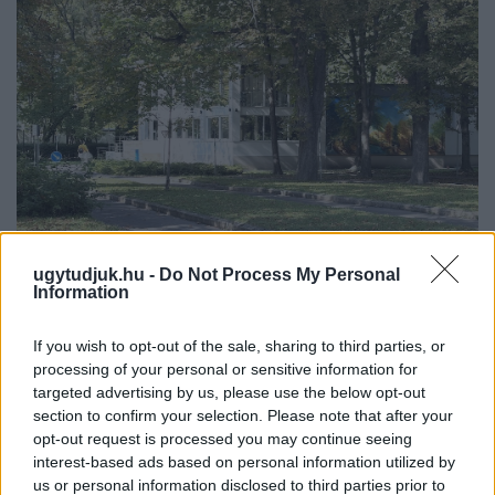
ugytudjuk.hu -
Do Not Process My Personal
Information
ÁTADJÁK A MEGÚJULT ERZSÉBET LIGETI
KRESZ-PARKOT GYŐRBEN – CSALÁDI
If you wish to opt-out of the sale, sharing to third parties, or
PROGRAMOKKAL ÜNNEPLIK A FELÚJÍTÁST
processing of your personal or sensitive information for
targeted advertising by us, please use the below opt-out
Ügyességi versenyek, KRESZ-kvíz, ingyenes kerékpár- és e-
section to confirm your selection. Please note that after your
rollerjelölés is várja a családokat augusztus 8-án.
opt-out request is processed you may continue seeing
interest-based ads based on personal information utilized by
Szólj hozzá!
us or personal information disclosed to third parties prior to