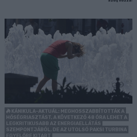
Szólj hozzá!
KÁNIKULA-AKTUÁL: MEGHOSSZABBÍTOTTÁK A
HŐSÉGRIASZTÁST, A KÖVETKEZŐ 48 ÓRA LEHET A
LEGKRITIKUSABB AZ ENERGIAELLÁTÁS
SZEMPONTJÁBÓL, DE AZ UTOLSÓ PAKSI TURBINA
EGYELŐRE KITART