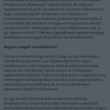
munkavállaló és a munkaadó konfliktusáról szólt. A munkaadó
kifogásolta az alkalmazott teljesítményét, aki többszöri
figyelmeztetést kapott. Az okok közé tartozott többek között,
hogy a számára kijelölt feladatokat nem teljesítette
maradéktalanul, és munkaidőben gyakran a telefonját bújta. A
munkavállaló, bár elismerte a kifogásolt magatartást, később
veszélyeztetett terhessége miatt keresőképtelenné vált, és
így táppénzre került. A
Mihalics Ügyvédi Iroda hasonló munkajogi
kérdésekben készséggel áll az érintettek rendelkezésére.
Hogyan reagált a munkáltató?
Ezután a munkáltató úgy döntött, hogy az azonnali hatályú
felmondás eszközéhez nyúl. Azonban kikötötte, hogy a
munkaviszony csak a táppénzes időszak lejárta után szűnik
meg. Az elsőfokú bíróság ítélete szerint ez a felmondás
jogellenesnek bizonyult, hiszen a munkaviszony megszüntetése
már meglévő terhességi állapotban tilos. A bíróság elrendelte a
munkaviszony helyreállítását és az elmaradt bérekkel
kapcsolatos kártérítés kifizetését.
Az ügy további folytatásaként a másodfokú bíróság
megállapította, az azonnali hatályú felmondási nyilatkozat
érvénytelennek bizonyult azon kikötésével kapcsolatban, hogy a