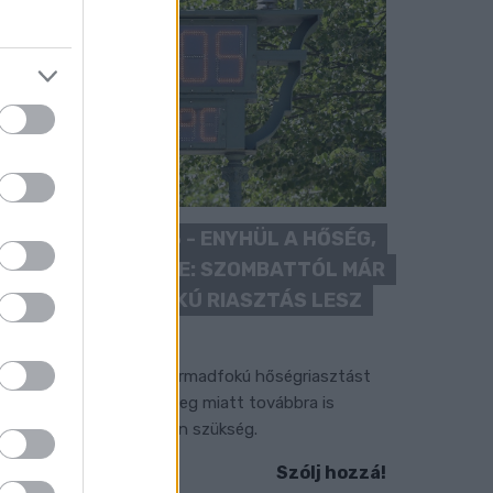
KÁNIKULA 2026 - ENYHÜL A HŐSÉG,
DE MÉG NINCS VÉGE: SZOMBATTÓL MÁR
“CSAK” MÁSODFOKÚ RIASZTÁS LESZ
ÉRVÉNYBEN
 július vége óta tartó harmadfokú hőségriasztást
érséklik, de a tartós meleg miatt továbbra is
okozott óvatosságra van szükség.
Szólj hozzá!