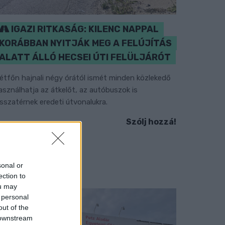
IGAZI RITKASÁG: KILENC NAPPAL
KORÁBBAN NYITJÁK MEG A FELÚJÍTÁS
ALATT ÁLLÓ HECSEI ÚTI FELÜLJÁRÓT
étfőn hajnali négy órától ismét minden közlekedő
asználhatja az átkelőt, az autóbuszok is
isszatérnek eredeti útvonalukra.
Szólj hozzá!
sonal or
ection to
ou may
 personal
out of the
 downstream