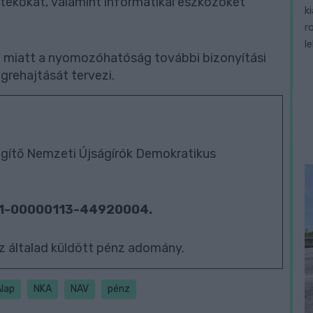
ítékokat, valamint informatikai eszközöket
k
r
l
e miatt a nyomozóhatóság további bizonyítási
rehajtását tervezi.
ítő Nemzeti Újságírók Demokratikus
01-00000113-44920004.
z általad küldött pénz adomány.
Alap
NKA
NAV
pénz