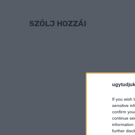
SZÓLJ HOZZÁ!
ugytudjuk
If you wish 
sensitive in
confirm you
continue se
information 
further disc