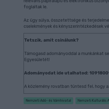
releváns papíralapú és elektronikus bizony
foglaltak le.
Az ügy súlya, összetettsége és terjedelm
cselekmények és kényszerintézkedések vég
Tetszik, amit csinálunk?
Támogasd adományoddal a munkánkat seg
Egyesületét!
Adományodat ide utalhatod: 109180
A közlemény rovatban tüntesd fel, hogy a
Nemzeti Adó- és Vámhivatal
Nemzeti Kulturális 