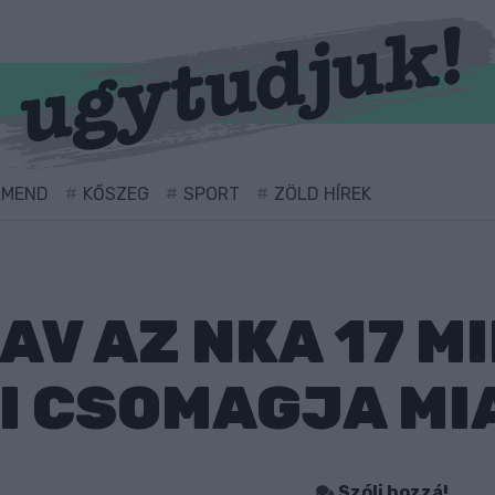
RMEND
KŐSZEG
SPORT
ZÖLD HÍREK
AV AZ NKA 17 M
I CSOMAGJA MI
Szólj hozzá!