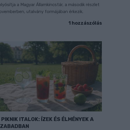
olyósítja a Magyar Államkincstár, a második részlet
ovemberben, utalvány formájában érkezik.
1 hozzászólás
PIKNIK ITALOK: ÍZEK ÉS ÉLMÉNYEK A
SZABADBAN