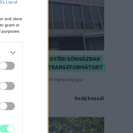
B’s List of
er and store
to grant or
ed purposes
KICSERÉLTÉK A GYŐRI KÓRHÁZBAN
MEGHIBÁSODOTT TRANSZFORMÁTORT
egkezdték az elhalasztott egészségügyi
llátásokat.
Szólj hozzá!