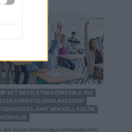
KÉT RÉSZLETBEN ÉRKEZIK A 100
EZER FORINTOS ISKOLAKEZDÉSI
TÁMOGATÁS, AMIT NEM KELL KÜLÖN
IGÉNYELNI
z első 50 ezer forintot még a tanévkezdés előtt