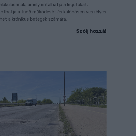
ialakulásának, amely irritálhatja a légutakat,
onthatja a tüdő működését és különösen veszélyes
ehet a krónikus betegek számára.
Szólj hozzá!