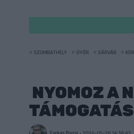
SZOMBATHELY
GYŐR
SÁRVÁR
KÖ
NYOMOZ A N
TÁMOGATÁS
Farkas Bazsi
2026-05-28 14:38:43