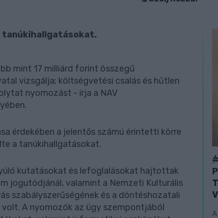
tanúkihallgatásokat.
öbb mint 17 milliárd forint összegű
al vizsgálja; költségvetési csalás és hűtlen
lytat nyomozást - írja a NAV
nyében.
ása érdekében a jelentős számú érintetti körre
e a tanúkihallgatásokat.
ló kutatásokat és lefoglalásokat hajtottak
P
T
ium jogutódjánál, valamint a Nemzeti Kulturális
V
árás szabályszerűségének és a döntéshozatali
 volt. A nyomozók az ügy szempontjából
A