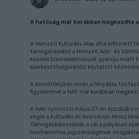
A hatóság már korábban megkezdte a 
A Nemzeti Kulturális Alap által kifizetett t
támogatásokat a Nemzeti Adó- és Vámhivat
kezelés bűncselekmények gyanúja miatt fo
szerkesztőségünkhöz eljutatott közlemé
A büntetőeljárás során a tényállás tisztáz
figyelemmel a NAV már korábban megkezdt
A NAV nyomozói május 27-én éjszakába nyú
végre a Kulturális és Innovációs Minisztér
Támogatáskezelőnél, a cél a pályázati elj
mechanizmus jogszerűségének vizsgálata