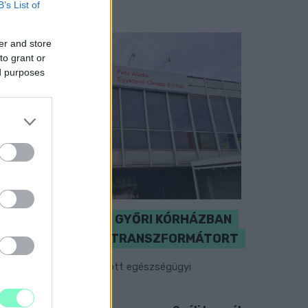
B’s List of
er and store
to grant or
ed purposes
KICSERÉLTÉK A GYŐRI KÓRHÁZBAN
MEGHIBÁSODOTT TRANSZFORMÁTORT
egkezdték az elhalasztott egészségügyi
llátásokat.