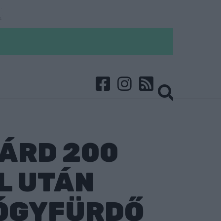
IÁRD 200
L UTÁN
YÓGYFÜRDŐ