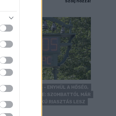
Szólj hozzá!
KÁNIKULA 2026 - ENYHÜL A HŐSÉG,
DE MÉG NINCS VÉGE: SZOMBATTÓL MÁR
“CSAK” MÁSODFOKÚ RIASZTÁS LESZ
ÉRVÉNYBEN