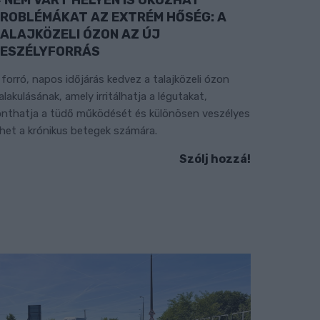
ROBLÉMÁKAT AZ EXTRÉM HŐSÉG: A
ALAJKÖZELI ÓZON AZ ÚJ
ESZÉLYFORRÁS
 forró, napos időjárás kedvez a talajközeli ózon
ialakulásának, amely irritálhatja a légutakat,
onthatja a tüdő működését és különösen veszélyes
ehet a krónikus betegek számára.
Szólj hozzá!