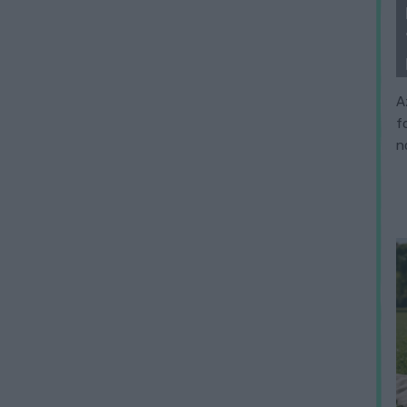
A
f
n