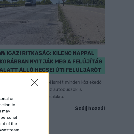
IGAZI RITKASÁG: KILENC NAPPAL
KORÁBBAN NYITJÁK MEG A FELÚJÍTÁS
ALATT ÁLLÓ HECSEI ÚTI FELÜLJÁRÓT
étfőn hajnali négy órától ismét minden közlekedő
asználhatja az átkelőt, az autóbuszok is
isszatérnek eredeti útvonalukra.
sonal or
ection to
Szólj hozzá!
ou may
 personal
out of the
 downstream