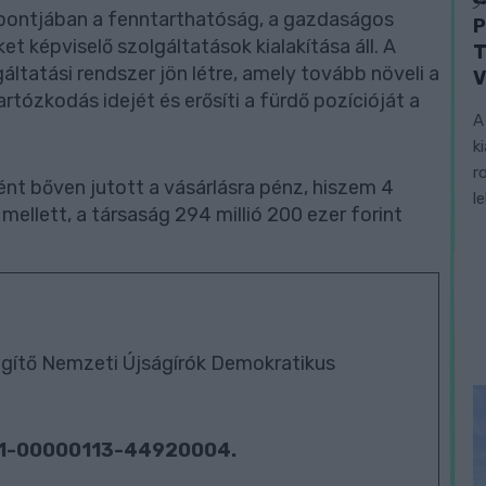
ppontjában a fenntarthatóság, a gazdaságos
P
képviselő szolgáltatások kialakítása áll. A
T
ltatási rendszer jön létre, amely tovább növeli a
V
tózkodás idejét és erősíti a fürdő pozícióját a
A
k
r
nt bőven jutott a vásárlásra pénz, hiszem 4
l
l mellett, a társaság 294 millió 200 ezer forint
ítő Nemzeti Újságírók Demokratikus
01-00000113-44920004.