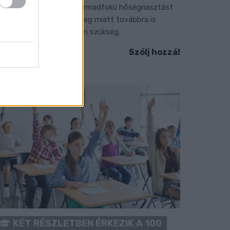
 július vége óta tartó harmadfokú hőségriasztást
érséklik, de a tartós meleg miatt továbbra is
okozott óvatosságra van szükség.
Szólj hozzá!
KÉT RÉSZLETBEN ÉRKEZIK A 100