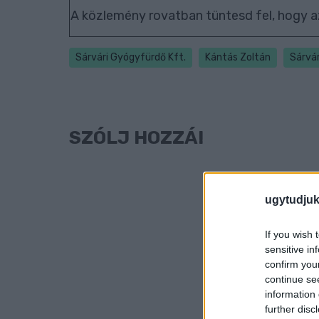
A közlemény rovatban tüntesd fel, hogy a
Sárvári Gyógyfürdő Kft.
Kántás Zoltán
Sárvá
SZÓLJ HOZZÁ!
ugytudjuk
If you wish 
sensitive in
confirm you
continue se
information 
further disc