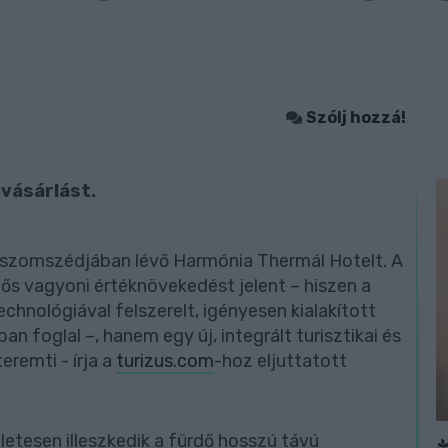
Szólj hozzá!
avásárlást.
 szomszédjában lévő Harmónia Thermál Hotelt. A
ős vagyoni értéknövekedést jelent – hiszen a
chnológiával felszerelt, igényesen kialakított
n foglal –, hanem egy új, integrált turisztikai és
eremti - írja a
turizus.com
-hoz eljuttatott
etesen illeszkedik a fürdő hosszú távú