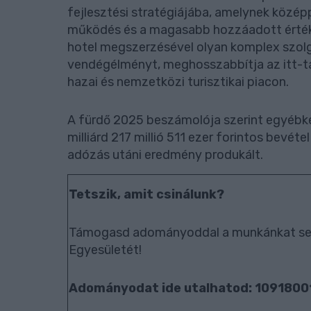
fejlesztési stratégiájába, amelynek közé
működés és a magasabb hozzáadott értéket 
hotel megszerzésével olyan komplex szolgá
vendégélményt, meghosszabbítja az itt-tar
hazai és nemzetközi turisztikai piacon.
A fürdő 2025 beszámolója szerint egyébké
milliárd 217 millió 511 ezer forintos bevéte
adózás utáni eredmény produkált.
Tetszik, amit csinálunk?
Támogasd adományoddal a munkánkat seg
Egyesületét!
Adományodat ide utalhatod: 109180