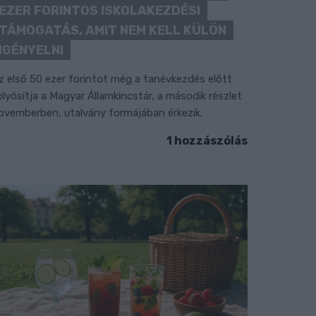
EZER FORINTOS ISKOLAKEZDÉSI
TÁMOGATÁS, AMIT NEM KELL KÜLÖN
IGÉNYELNI
z első 50 ezer forintot még a tanévkezdés előtt
olyósítja a Magyar Államkincstár, a második részlet
ovemberben, utalvány formájában érkezik.
1 hozzászólás