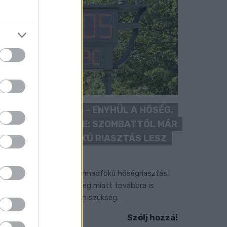
KÁNIKULA 2026 - ENYHÜL A HŐSÉG,
DE MÉG NINCS VÉGE: SZOMBATTÓL MÁR
“CSAK” MÁSODFOKÚ RIASZTÁS LESZ
ÉRVÉNYBEN
 július vége óta tartó harmadfokú hőségriasztást
érséklik, de a tartós meleg miatt továbbra is
okozott óvatosságra van szükség.
Szólj hozzá!