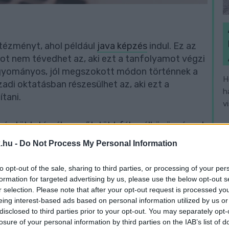
ntézményt, ahol például
java képzés
indul. Ez az
yot nem tévedhet az, aki ezt a tanfolyamot végzi
hagyományos, jól megszokott módon történnek a
H
zadi oktatásban részesülhet az, aki ezt a
h
tani.
v
n és több témában, sőt, többféle célközönségnek
k, akik teljesen kezdők a témában, vagy azok,
.hu -
Do Not Process My Personal Information
jobban elmélyedni. Sőt, azok is, akik már
sukat. Akad olyan képzés is, ahol
to opt-out of the sale, sharing to third parties, or processing of your per
 a programozási nyelvet, hogy nagyjából képbe
formation for targeted advertising by us, please use the below opt-out s
lalkozásában.
r selection. Please note that after your opt-out request is processed y
eing interest-based ads based on personal information utilized by us or
disclosed to third parties prior to your opt-out. You may separately opt-
nk!
losure of your personal information by third parties on the IAB’s list of