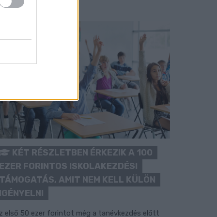
KÉT RÉSZLETBEN ÉRKEZIK A 100
EZER FORINTOS ISKOLAKEZDÉSI
TÁMOGATÁS, AMIT NEM KELL KÜLÖN
IGÉNYELNI
z első 50 ezer forintot még a tanévkezdés előtt