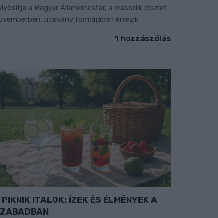
olyósítja a Magyar Államkincstár, a második részlet
ovemberben, utalvány formájában érkezik.
1 hozzászólás
PIKNIK ITALOK: ÍZEK ÉS ÉLMÉNYEK A
SZABADBAN