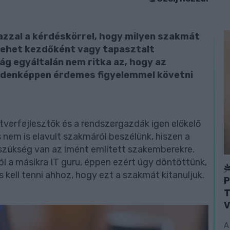
k azzal a kérdéskörrel, hogy milyen szakmát
 lehet kezdőként vagy tapasztalt
g egyáltalán nem ritka az, hogy az
ndenképpen érdemes figyelemmel követni
ftverfejlesztők és a rendszergazdák igen előkelő
és nem is elavult szakmáról beszélünk, hiszen a
 szükség van az imént említett szakemberekre.
ól a másikra IT guru, éppen ezért úgy döntöttünk,
 kell tenni ahhoz, hogy ezt a szakmát kitanuljuk.
P
T
V
A