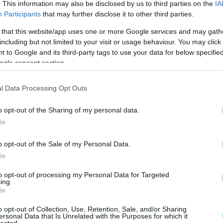
. This information may also be disclosed by us to third parties on the
IA
Participants
that may further disclose it to other third parties.
, amelyik sorsfordító képzésként szerepelhet az
csit körbekérdezni az ismerősök, barátok között,
 that this website/app uses one or more Google services and may gath
elnőttképzési intézményt is megkérdezni a
including but not limited to your visit or usage behaviour. You may click 
lyiket kinek ajánlják.
 to Google and its third-party tags to use your data for below specifi
ogle consent section.
x rendszergazda tanfolyam
lesz optimálisabb,
l Data Processing Opt Outs
sre jelentkezünk. Ennél az opciónál is többféle
kezdeni, és szépen az idő előrehaladtával építeni
o opt-out of the Sharing of my personal data.
In
M
nk junior pozíciókra, ahol aztán élesben
o opt-out of the Sale of my Personal Data.
e
In
to opt-out of processing my Personal Data for Targeted
ing.
In
o opt-out of Collection, Use, Retention, Sale, and/or Sharing
oknak az elvégzésével hátra is dőlhet, és a
ersonal Data that Is Unrelated with the Purposes for which it
lected.