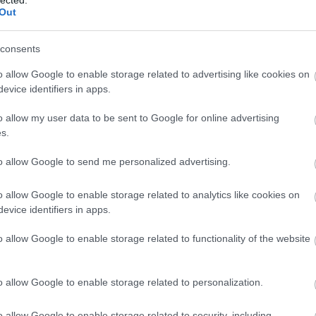
 téved. Az IT területe ugyanis pontosan az,
Out
consents
l mozogni a munkaerőpiacon, aki hajlandó arra,
o allow Google to enable storage related to advertising like cookies on
ezze magát. A pénz természetesen hatalmas
evice identifiers in apps.
unk az adott területen, annál zsírosabb állásokat
o allow my user data to be sent to Google for online advertising
s.
Szponzorált tartalmat olvastál!
to allow Google to send me personalized advertising.
o allow Google to enable storage related to analytics like cookies on
evice identifiers in apps.
o allow Google to enable storage related to functionality of the website
A
m
f
o allow Google to enable storage related to personalization.
o allow Google to enable storage related to security, including