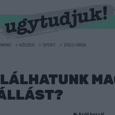
RMEND
KŐSZEG
SPORT
ZÖLD HÍREK
ALÁLHATUNK M
 ÁLLÁST?
Szólj hozzá!