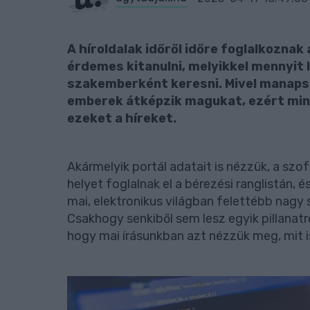
A híroldalak időről időre foglalkozna
érdemes kitanulni, melyikkel mennyit
szakemberként keresni. Mivel manapsá
emberek átképzik magukat, ezért mi
ezeket a híreket.
Akármelyik portál adatait is nézzük, a szo
helyet foglalnak el a bérezési ranglistán, 
mai, elektronikus világban felettébb nagy
Csakhogy senkiből sem lesz egyik pillanatr
hogy mai írásunkban azt nézzük meg, mit is