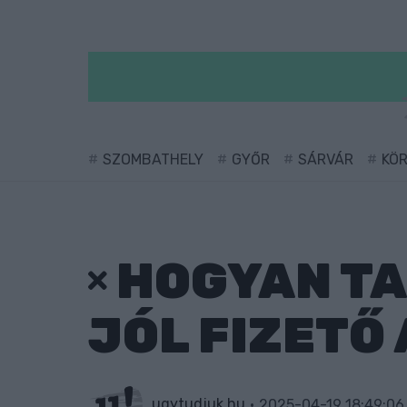
SZOMBATHELY
GYŐR
SÁRVÁR
KÖ
HOGYAN T
JÓL FIZETŐ
ugytudjuk.hu
2025-04-19 18:49:06