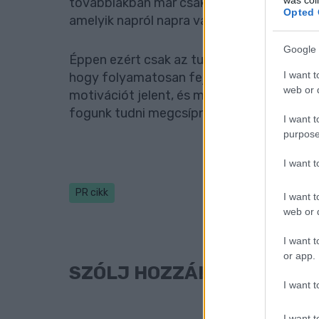
továbbiakban már csak “dolgoznia” kell, az
Opted 
amelyik napról napra változik, fejlődik.
Google 
Éppen ezért csak az tud piacképes tudássa
I want t
hogy folyamatosan fejlessze, továbbkép
web or d
motivációt jelent, és minél profibbak vagy
fogunk tudni megcsípni.
I want t
purpose
I want 
PR cikk
I want t
web or d
I want t
or app.
SZÓLJ HOZZÁ!
I want t
I want t