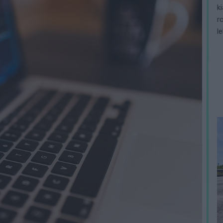
k
r
l