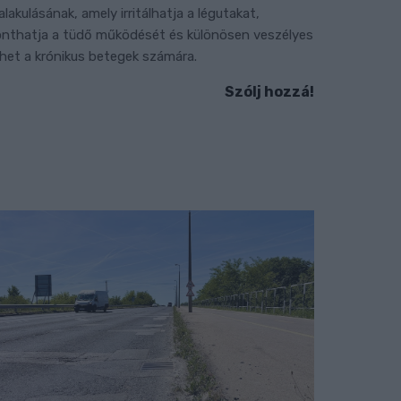
ialakulásának, amely irritálhatja a légutakat,
onthatja a tüdő működését és különösen veszélyes
ehet a krónikus betegek számára.
Szólj hozzá!