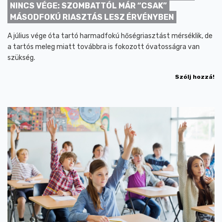
NINCS VÉGE: SZOMBATTÓL MÁR “CSAK”
MÁSODFOKÚ RIASZTÁS LESZ ÉRVÉNYBEN
A július vége óta tartó harmadfokú hőségriasztást mérséklik, de
a tartós meleg miatt továbbra is fokozott óvatosságra van
szükség.
Szólj hozzá!