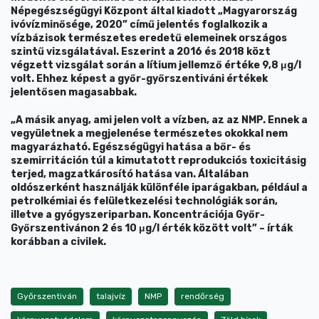
Népegészségügyi Központ által kiadott „Magyarország
ivóvízminősége, 2020” című jelentés foglalkozik a
vízbázisok természetes eredetű elemeinek országos
szintű vizsgálatával. Eszerint a 2016 és 2018 közt
végzett vizsgálat során a lítium jellemző értéke 9,8 μg/l
volt. Ehhez képest a győr-győrszentiváni értékek
jelentősen magasabbak.
„A másik anyag, ami jelen volt a vízben, az az NMP. Ennek a
vegyületnek a megjelenése természetes okokkal nem
magyarázható. Egészségügyi hatása a bőr- és
szemirritáción túl a kimutatott reprodukciós toxicitásig
terjed, magzatkárosító hatása van. Általában
oldószerként használják különféle iparágakban, például a
petrolkémiai és felületkezelési technológiák során,
illetve a gyógyszeriparban. Koncentrációja Győr-
Győrszentivánon 2 és 10 μg/l érték között volt” – írták
korábban a civilek.
Győrszentiván
talajvíz
NMP
rendőrség