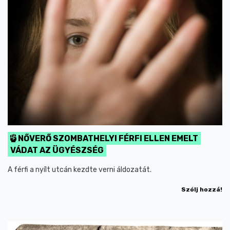
NŐVERŐ SZOMBATHELYI FÉRFI ELLEN EMELT
VÁDAT AZ ÜGYÉSZSÉG
A férfi a nyílt utcán kezdte verni áldozatát.
Szólj hozzá!