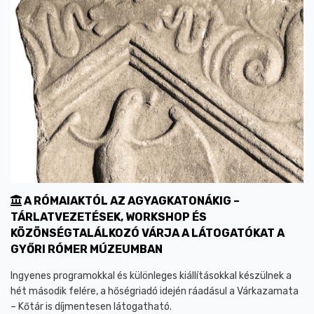
A RÓMAIAKTÓL AZ AGYAGKATONÁKIG –
TÁRLATVEZETÉSEK, WORKSHOP ÉS
KÖZÖNSÉGTALÁLKOZÓ VÁRJA A LÁTOGATÓKAT A
GYŐRI RÓMER MÚZEUMBAN
Ingyenes programokkal és különleges kiállításokkal készülnek a
hét második felére, a hőségriadó idején ráadásul a Várkazamata
– Kőtár is díjmentesen látogatható.