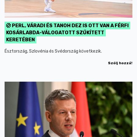
PERL, VÁRADI ÉS TANOH DEZ IS OTT VAN A FÉRFI
KOSÁRLABDA-VÁLOGATOTT SZŰKÍTETT
KERETÉBEN
Észtország, Szlovénia és Svédország következik.
Szólj hozzá!