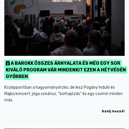
A BAROKK ÖSSZES ÁRNYALATA ÉS MÉG EGY SOR
KIVÁLÓ PROGRAM VÁR MINDENKIT EZEN A HÉTVÉGÉN
GYŐRBEN
Középpontban a hagyományőrzés, de lesz Pogány Induló és
Majka koncert, jóga szeánsz, “borhajózás” és egy csomó minden
más.
Szólj hozzá!