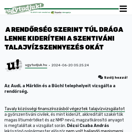
A RENDŐRSÉG SZERINT TÚL DRÁGA
LENNE KIDERÍTENI A SZENTIVÁNI
TALAJVÍZSZENNYEZÉS OKÁT
ugytudjuk.hu
2024-06-20 05:25:24
Szólj hozzá!
Az Audi, a Märklin és a Büchl telephelyeit vizsgálta a
rendőrség.
Tavaly közösségi finanszírozásból végeztek talajvízvizsgálatot
a győrszentiváni civilek, és mint kiderült, akkreditált szakértők
magas lítiumértéket és az NMP nevű, magzatkárosító anyagot
is megtaláltak a vizsgálat során.
Dézsi Csaba András
leköszönő polgármester először
nem volt hajlandó megismerni