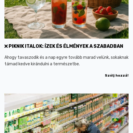
PIKNIK ITALOK: ÍZEK ÉS ÉLMÉNYEK A SZABADBAN
Ahogy tavaszodik és a nap egyre tovább marad velünk, sokaknak
támad kedve kirándulni a természetbe.
Szólj hozzá!