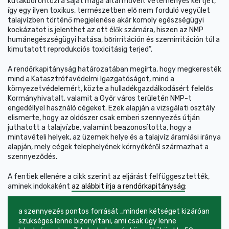
kutakból öntözi a saját maga által művelt veteményes kertjét,
így egy ilyen toxikus, természetben elő nem forduló vegyület
talajvízben történő megjelenése akár komoly egészségügyi
kockázatot is jelenthet az ott élők számára, hiszen az NMP
humánegészségügyi hatása, bőrirritáción és szemirritáción túl a
kimutatott reprodukciós toxicitásig terjed”.
A rendőrkapitányság határozatában megírta, hogy megkeresték
mind a Katasztrófavédelmi Igazgatóságot, mind a
környezetvédelemért, közte a hulladékgazdálkodásért felelős
Kormányhivatalt, valamit a Győr város területén NMP-t
engedéllyel használó cégeket. Ezek alapján a vizsgálati osztály
elismerte, hogy az oldószer csak emberi szennyezés útján
juthatott a talajvízbe, valamint beazonosította, hogy a
mintavételi helyek, az üzemek helye és a talajvíz áramlási iránya
alapján, mely cégek telephelyének környékéről származhat a
szennyeződés.
A fentiek ellenére a cikk szerint az eljárást felfüggesztették,
aminek indokaként
az alábbit írja a rendőrkapitányság
:
a szennyezés pontos forrását „minden kétséget kizáróan
szükséges lenne bizonyítani, ami csak úgy lenne