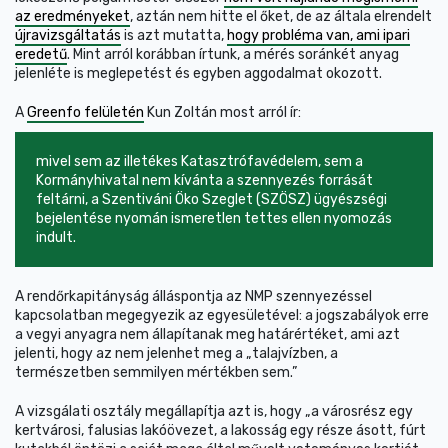
az eredményeket
, aztán nem hitte el őket, de az általa elrendelt
újravizsgáltatás
is azt mutatta,
hogy probléma van, ami ipari
eredetű
. Mint arról korábban írtunk, a mérés soránkét anyag
jelenléte is meglepetést és egyben aggodalmat okozott.
A
Greenfo felületén
Kun Zoltán most arról ír:
mivel sem az illetékes Katasztrófavédelem, sem a
Kormányhivatal nem kívánta a szennyezés forrását
feltárni, a Szentiváni Öko Szeglet (SZÖSZ) ügyészségi
bejelentése nyomán ismeretlen tettes ellen nyomozás
indult.
A rendőrkapitányság álláspontja az NMP szennyezéssel
kapcsolatban megegyezik az egyesületével: a jogszabályok erre
a vegyi anyagra nem állapítanak meg határértéket, ami azt
jelenti, hogy az nem jelenhet meg a „talajvízben, a
természetben semmilyen mértékben sem.”
A vizsgálati osztály megállapítja azt is, hogy „a városrész egy
kertvárosi, falusias lakóövezet, a lakosság egy része ásott, fúrt