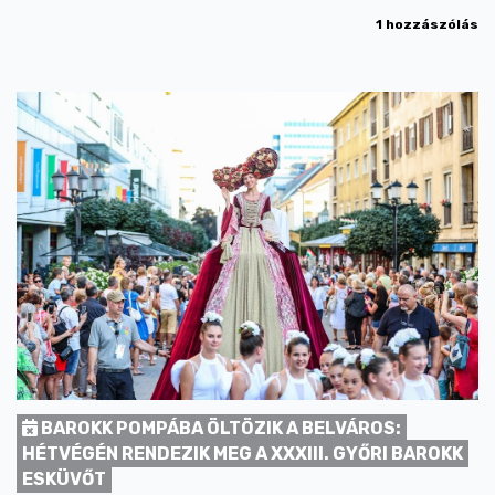
1 hozzászólás
BAROKK POMPÁBA ÖLTÖZIK A BELVÁROS:
HÉTVÉGÉN RENDEZIK MEG A XXXIII. GYŐRI BAROKK
ESKÜVŐT