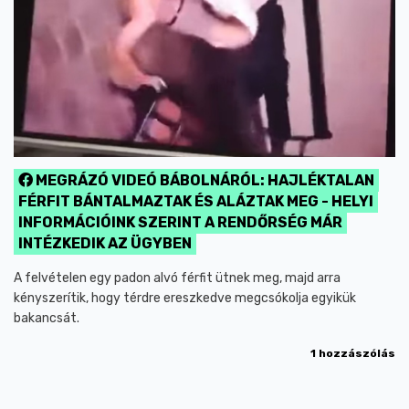
MEGRÁZÓ VIDEÓ BÁBOLNÁRÓL: HAJLÉKTALAN
FÉRFIT BÁNTALMAZTAK ÉS ALÁZTAK MEG - HELYI
INFORMÁCIÓINK SZERINT A RENDŐRSÉG MÁR
INTÉZKEDIK AZ ÜGYBEN
A felvételen egy padon alvó férfit ütnek meg, majd arra
kényszerítik, hogy térdre ereszkedve megcsókolja egyikük
bakancsát.
1 hozzászólás