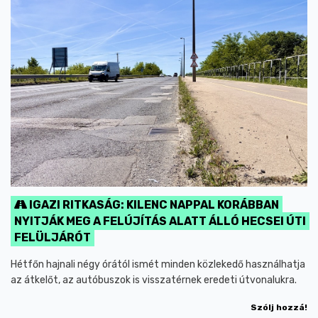
IGAZI RITKASÁG: KILENC NAPPAL KORÁBBAN
NYITJÁK MEG A FELÚJÍTÁS ALATT ÁLLÓ HECSEI ÚTI
FELÜLJÁRÓT
Hétfőn hajnali négy órától ismét minden közlekedő használhatja
az átkelőt, az autóbuszok is visszatérnek eredeti útvonalukra.
Szólj hozzá!