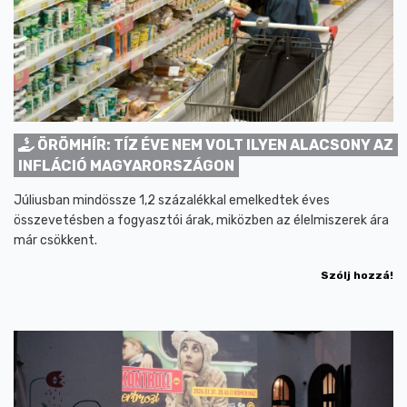
ÖRÖMHÍR: TÍZ ÉVE NEM VOLT ILYEN ALACSONY AZ
INFLÁCIÓ MAGYARORSZÁGON
Júliusban mindössze 1,2 százalékkal emelkedtek éves
összevetésben a fogyasztói árak, miközben az élelmiszerek ára
már csökkent.
Szólj hozzá!