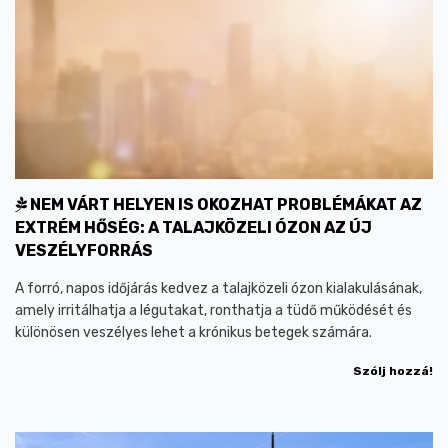
NEM VÁRT HELYEN IS OKOZHAT PROBLÉMÁKAT AZ
EXTRÉM HŐSÉG: A TALAJKÖZELI ÓZON AZ ÚJ
VESZÉLYFORRÁS
A forró, napos időjárás kedvez a talajközeli ózon kialakulásának,
amely irritálhatja a légutakat, ronthatja a tüdő működését és
különösen veszélyes lehet a krónikus betegek számára.
Szólj hozzá!