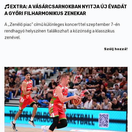
EXTRA: A VÁSÁRCSARNOKBAN NYITJA ÚJ ÉVADÁT
A GYŐRI FILHARMONIKUS ZENEKAR
A „Zenélő piac” című különleges koncerttel szeptember 7-én
rendhagyó helyszínen találkozhat a közönség a klasszikus
zenével.
Szólj hozzá!