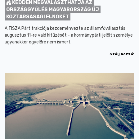
KEDDEN MEGVÁLASZTHATJA AZ
ORSZÁGGYŰLÉS MAGYARORSZÁG ÚJ
KÖZTÁRSASÁGI ELNÖKÉT
A TISZA Párt frakciója kezdeményezte az államfőválasztás
augusztus 11-re való kitűzését - a kormánypárti jelölt személye
ugyanakkor egyelőre nem ismert.
Szólj hozzá!