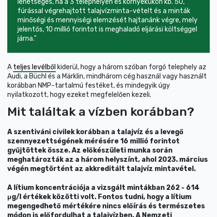
lehetséges, ha a 3 telephelyen és környékükön kb. 50,
fúrással végrehajtott talajvízminta-vételt és a minták
minőségi és mennyiségi elemzését hajtanánk végre, mely
jelentős, 10 millió forintot is meghaladó eljárási költséggel
járna.”
A
teljes levélből
kiderül, hogy a három szóban forgó telephely az
Audi, a Büchl és a Märklin, mindhárom cég használ vagy használt
korábban NMP-tartalmú festéket, és mindegyik úgy
nyilatkozott, hogy ezeket megfelelően kezeli.
Mit találtak a vízben korábban?
A szentiváni civilek korábban a talajvíz és a levegő
szennyezettségének mérésére 16 millió forintot
gyűjtöttek össze. Az előkészületi munka során
meghatározták az a három helyszínt, ahol 2023. március
végén megtörtént az akkreditált talajvíz mintavétel.
A lítium koncentrációja a vizsgált mintákban 262 - 614
μg/l értékek közötti volt. Fontos tudni, hogy a lítium
megengedhető mértékére nincs előírás és természetes
módon is előfordulhat a talajvízben. A Nemzeti