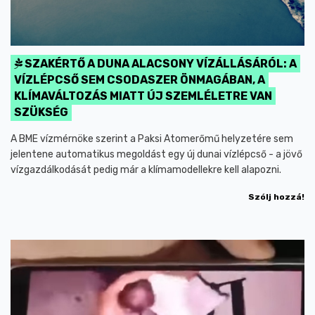
SZAKÉRTŐ A DUNA ALACSONY VÍZÁLLÁSÁRÓL: A
VÍZLÉPCSŐ SEM CSODASZER ÖNMAGÁBAN, A
KLÍMAVÁLTOZÁS MIATT ÚJ SZEMLÉLETRE VAN
SZÜKSÉG
A BME vízmérnöke szerint a Paksi Atomerőmű helyzetére sem
jelentene automatikus megoldást egy új dunai vízlépcső - a jövő
vízgazdálkodását pedig már a klímamodellekre kell alapozni.
Szólj hozzá!