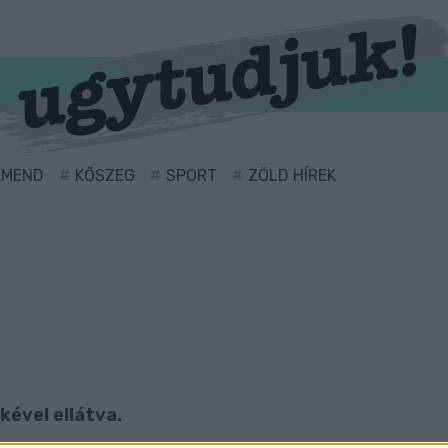
RMEND
KŐSZEG
SPORT
ZÖLD HÍREK
kével ellátva.