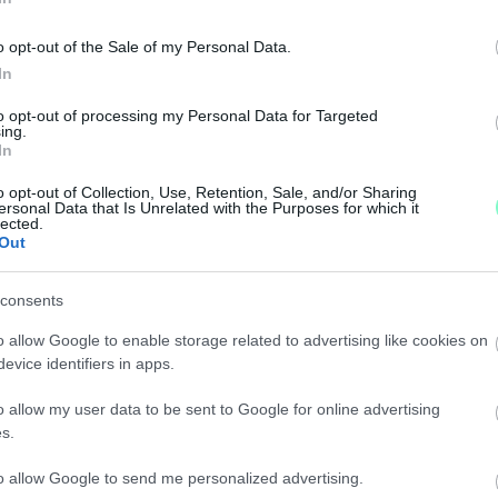
RENDŐR FŐKAPITÁNYA
o opt-out of the Sale of my Personal Data.
In
t jelenthetik be az új főkapitányt.
to opt-out of processing my Personal Data for Targeted
ing.
BEN
In
o opt-out of Collection, Use, Retention, Sale, and/or Sharing
ersonal Data that Is Unrelated with the Purposes for which it
ak. Volt, amikor 93 alkalmazott volt a cégnél.
lected.
Out
ENTEK MA MEG A GYŐR-SZOLNÁL – TOVÁBB GYŰR
consents
o allow Google to enable storage related to advertising like cookies on
 holdingnál adatgyűjtést végeztek a hatóságok, miköz
evice identifiers in apps.
o allow my user data to be sent to Google for online advertising
s.
EG A GYŐR PROJEKT KFT.-NÉL
to allow Google to send me personalized advertising.