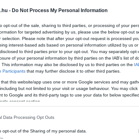
ROK - KÖZLEKEDŐKET ELLENŐRIZNEK SZOMBATHE
.hu -
Do Not Process My Personal Information
to opt-out of the sale, sharing to third parties, or processing of your per
naszok miatt kiemelten foglalkozik a területtel.
formation for targeted advertising by us, please use the below opt-out s
r selection. Please note that after your opt-out request is processed y
eing interest-based ads based on personal information utilized by us or
 VITA ÜGYE: MÁSFÉL ÉVE PRÓBÁLJA FELSZÁMOLN
disclosed to third parties prior to your opt-out. You may separately opt-
losure of your personal information by third parties on the IAB’s list of
. This information may also be disclosed by us to third parties on the
IA
Participants
that may further disclose it to other third parties.
rthatatlan helyzet a környéken élők szerint már rég ne
 that this website/app uses one or more Google services and may gath
including but not limited to your visit or usage behaviour. You may click 
 to Google and its third-party tags to use your data for below specifi
ogle consent section.
GYE ÚJ RENDŐR-FŐKAPITÁNYÁT
l Data Processing Opt Outs
st.
o opt-out of the Sharing of my personal data.
In