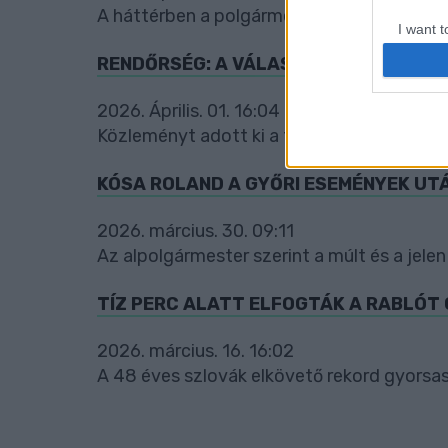
A háttérben a polgármester korábbi feljele
I want t
web or d
RENDŐRSÉG: A VÁLASZTÁSI GYŰLÉSEK
I want t
2026. Április. 01. 16:04
or app.
Közleményt adott ki a testület az elmúlt 
I want t
KÓSA ROLAND A GYŐRI ESEMÉNYEK UTÁ
I want t
authenti
2026. március. 30. 09:11
Az alpolgármester szerint a múlt és a jele
TÍZ PERC ALATT ELFOGTÁK A RABLÓT
2026. március. 16. 16:02
A 48 éves szlovák elkövető rekord gyorsas