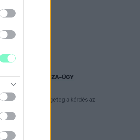
ŰZIK A LAKÁSKASSZA-ÜGY
ben továbbra is rengeteg a kérdés az