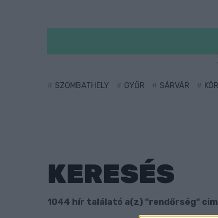
SZOMBATHELY
GYŐR
SÁRVÁR
KÖ
KERESÉS
1044 hír találató a(z) "rendőrség" cim