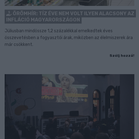
ÖRÖMHÍR: TÍZ ÉVE NEM VOLT ILYEN ALACSONY AZ
INFLÁCIÓ MAGYARORSZÁGON
Júliusban mindössze 1,2 százalékkal emelkedtek éves
összevetésben a fogyasztói árak, miközben az élelmiszerek ára
már csökkent.
Szólj hozzá!