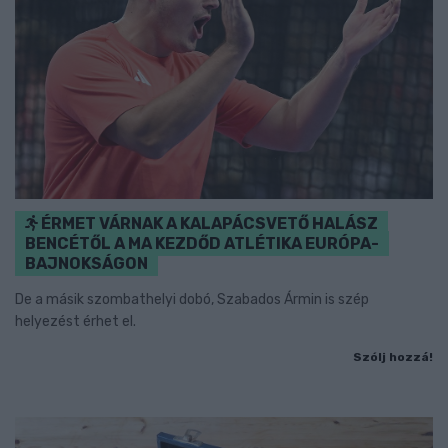
ÉRMET VÁRNAK A KALAPÁCSVETŐ HALÁSZ
BENCÉTŐL A MA KEZDŐD ATLÉTIKA EURÓPA-
BAJNOKSÁGON
De a másik szombathelyi dobó, Szabados Ármin is szép
helyezést érhet el.
Szólj hozzá!