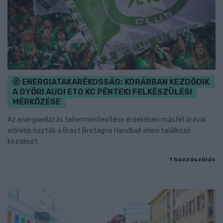
ENERGIATAKARÉKOSSÁG: KORÁBBAN KEZDŐDIK
A GYŐRI AUDI ETO KC PÉNTEKI FELKÉSZÜLÉSI
MÉRKŐZÉSE
Az energiaellátás tehermentesítése érdekében másfél órával
előrébb hozták a Brest Bretagne Handball elleni találkozó
kezdését.
1 hozzászólás