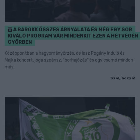
A BAROKK ÖSSZES ÁRNYALATA ÉS MÉG EGY SOR
KIVÁLÓ PROGRAM VÁR MINDENKIT EZEN A HÉTVÉGÉN
GYŐRBEN
Középpontban a hagyományőrzés, de lesz Pogány Induló és
Majka koncert, jóga szeánsz, “borhajózás” és egy csomó minden
más.
Szólj hozzá!