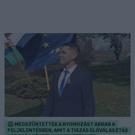
MEGSZÜNTETTÉK A NYOMOZÁST ABBAN A
FELJELENTÉSBEN, AMIT A TISZÁS ELŐVÁLASZTÁS