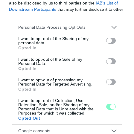
also be disclosed by us to third parties on the
IAB’s List of
Downstream Participants
that may further disclose it to other
third parties.
Please note that this website/app uses one or more Google
Personal Data Processing Opt Outs
services and may gather and store information including but
not limited to your visit or usage behaviour. You may click to
I want to opt-out of the Sharing of my
personal data.
grant or deny consent to Google and its third-party tags to
Opted In
use your data for below specified purposes in below Google
consent section.
I want to opt-out of the Sale of my
Personal Data.
Opted In
I want to opt-out of processing my
Personal Data for Targeted Advertising.
IGAZI RITKASÁG: KILENC NAPPAL KORÁBBAN
Opted In
NYITJÁK MEG A FELÚJÍTÁS ALATT ÁLLÓ HECSEI ÚTI
I want to opt-out of Collection, Use,
FELÜLJÁRÓT
Retention, Sale, and/or Sharing of my
Personal Data that Is Unrelated with the
Hétfőn hajnali négy órától ismét minden közlekedő használhatja
Purposes for which it was collected.
Opted Out
az átkelőt, az autóbuszok is visszatérnek eredeti útvonalukra.
Szólj hozzá!
Google consents