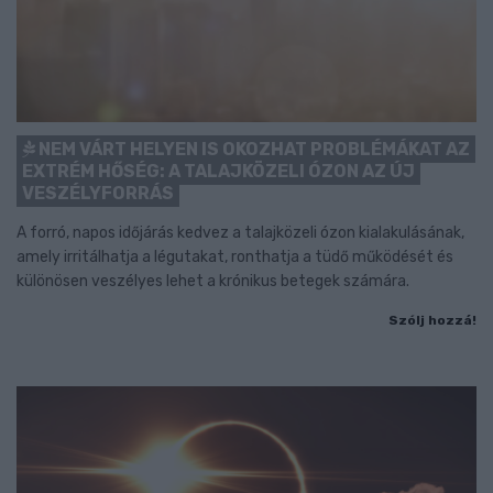
NEM VÁRT HELYEN IS OKOZHAT PROBLÉMÁKAT AZ
EXTRÉM HŐSÉG: A TALAJKÖZELI ÓZON AZ ÚJ
VESZÉLYFORRÁS
A forró, napos időjárás kedvez a talajközeli ózon kialakulásának,
amely irritálhatja a légutakat, ronthatja a tüdő működését és
különösen veszélyes lehet a krónikus betegek számára.
Szólj hozzá!