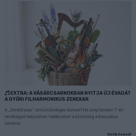
EXTRA: A VÁSÁRCSARNOKBAN NYITJA ÚJ ÉVADÁT
A GYŐRI FILHARMONIKUS ZENEKAR
A „Zenélő piac” című különleges koncerttel szeptember 7-én
rendhagyó helyszínen találkozhat a közönség a klasszikus
zenével.
Szólj hozzá!