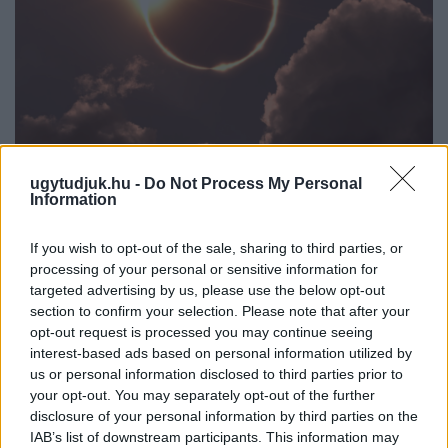
ugytudjuk.hu -
Do Not Process My Personal
Information
CSILLAGOK, HULLÓCSILLAGOK ÉS
NAPFOGYATKOZÁS: KÜLÖNLEGES CSILLAGÁSZATI
PROGRAMOK JÖNNEK GYŐRBEN ÉS NYÚLON
If you wish to opt-out of the sale, sharing to third parties, or
processing of your personal or sensitive information for
Három estén is az égbolt kerül a középpontba: távcsöves
targeted advertising by us, please use the below opt-out
megfigyelések, zenés installációk és lézeres csillagtúrák mellett
section to confirm your selection. Please note that after your
augusztus 12-én egy látványos részleges napfogyatkozást is
opt-out request is processed you may continue seeing
megfigyelhetnek az érdeklődők.
interest-based ads based on personal information utilized by
us or personal information disclosed to third parties prior to
Szólj hozzá!
your opt-out. You may separately opt-out of the further
disclosure of your personal information by third parties on the
IAB’s list of downstream participants. This information may