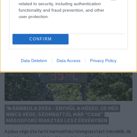
related to security, including authentication
functionality and fraud prevention, and other
user protection.
CONFIRM
Data Deletion
Data Access
Privacy Policy
KÁNIKULA 2026 - ENYHÜL A HŐSÉG, DE MÉG
NINCS VÉGE: SZOMBATTÓL MÁR “CSAK”
MÁSODFOKÚ RIASZTÁS LESZ ÉRVÉNYBEN
A július vége óta tartó harmadfokú hőségriasztást mérséklik, de