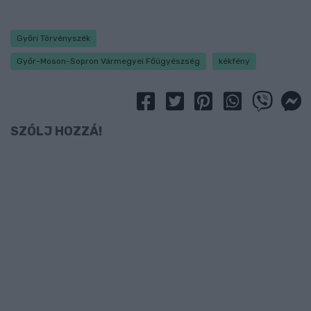
Győri Törvényszék
Győr-Moson-Sopron Vármegyei Főügyészség
kékfény
SZÓLJ HOZZÁ!