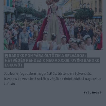
BAROKK POMPÁBA ÖLTÖZIK A BELVÁROS:
HÉTVÉGÉN RENDEZIK MEG A XXXIII. GYŐRI BAROKK
ESKÜVŐT
Jubileumi fogadalom megerősítés, történelmi felvonulás,
tűzshow és vezetett séták is várják az érdeklődőket augusztus
7–8-án.
Szólj hozzá!