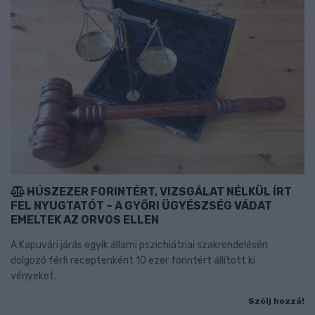
HÚSZEZER FORINTÉRT, VIZSGÁLAT NÉLKÜL ÍRT
FEL NYUGTATÓT – A GYŐRI ÜGYÉSZSÉG VÁDAT
EMELTEK AZ ORVOS ELLEN
A Kapuvári járás egyik állami pszichiátriai szakrendelésén
dolgozó férfi receptenként 10 ezer forintért állított ki
vényeket.
Szólj hozzá!