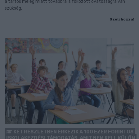
a tartós meleg miatt továbbra is fokozott óvatosságra van
szükség.
Szólj hozzá!
KÉT RÉSZLETBEN ÉRKEZIK A 100 EZER FORINTOS
ISKOLAKEZDÉSI TÁMOGATÁS, AMIT NEM KELL KÜLÖN