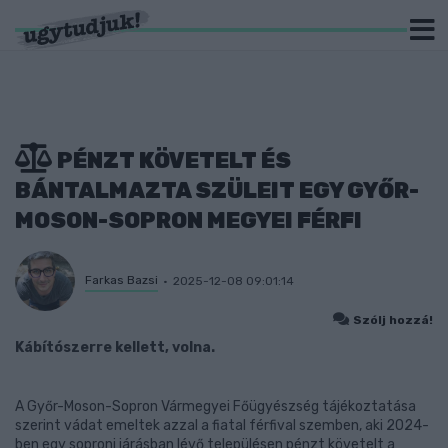
PÉNZT KÖVETELT ÉS
BÁNTALMAZTA SZÜLEIT EGY GYŐR-
MOSON-SOPRON MEGYEI FÉRFI
Farkas Bazsi
2025-12-08 09:01:14
Szólj hozzá!
Kábítószerre kellett, volna.
A Győr-Moson-Sopron Vármegyei Főügyészség tájékoztatása
szerint vádat emeltek azzal a fiatal férfival szemben, aki 2024-
ben egy soproni járásban lévő településen pénzt követelt a