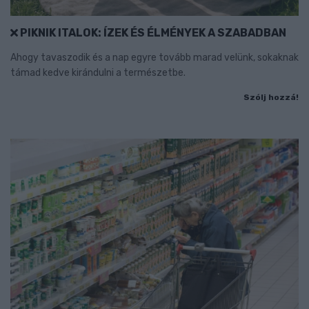
PIKNIK ITALOK: ÍZEK ÉS ÉLMÉNYEK A SZABADBAN
Ahogy tavaszodik és a nap egyre tovább marad velünk, sokaknak
támad kedve kirándulni a természetbe.
Szólj hozzá!