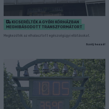
KICSERÉLTÉK A GYŐRI KÓRHÁZBAN
MEGHIBÁSODOTT TRANSZFORMÁTORT
Megkezdték az elhalasztott egészségügyi ellátásokat.
Szólj hozzá!