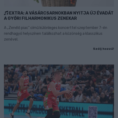
EXTRA: A VÁSÁRCSARNOKBAN NYITJA ÚJ ÉVADÁT
A GYŐRI FILHARMONIKUS ZENEKAR
A „Zenélő piac” című különleges koncerttel szeptember 7-én
rendhagyó helyszínen találkozhat a közönség a klasszikus
zenével.
Szólj hozzá!