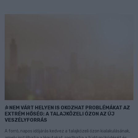
NEM VÁRT HELYEN IS OKOZHAT PROBLÉMÁKAT AZ
EXTRÉM HŐSÉG: A TALAJKÖZELI ÓZON AZ ÚJ
VESZÉLYFORRÁS
A forró, napos időjárás kedvez a talajközeli ózon kialakulásának,
amely irritálhatja a légutakat, ronthatja a tüdő működését és