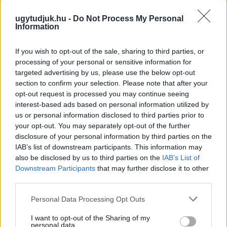
ugytudjuk.hu -
Do Not Process My Personal
Information
If you wish to opt-out of the sale, sharing to third parties, or
processing of your personal or sensitive information for
targeted advertising by us, please use the below opt-out
section to confirm your selection. Please note that after your
opt-out request is processed you may continue seeing
interest-based ads based on personal information utilized by
us or personal information disclosed to third parties prior to
PIKNIK ITALOK: ÍZEK ÉS ÉLMÉNYEK A SZABADBAN
your opt-out. You may separately opt-out of the further
disclosure of your personal information by third parties on the
Ahogy tavaszodik és a nap egyre tovább marad velünk, sokaknak
IAB’s list of downstream participants. This information may
támad kedve kirándulni a természetbe.
also be disclosed by us to third parties on the
IAB’s List of
Downstream Participants
that may further disclose it to other
Szólj hozzá!
third parties.
Please note that this website/app uses one or more Google
Personal Data Processing Opt Outs
services and may gather and store information including but
not limited to your visit or usage behaviour. You may click to
I want to opt-out of the Sharing of my
personal data.