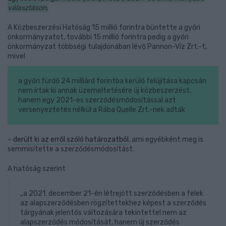
választáson.
A Közbeszerzési Hatóság 15 millió forintra büntette a győri
önkormányzatot, további 15 millió forintra pedig a győri
önkormányzat többségi tulajdonában lévő Pannon-Víz Zrt.-t,
mivel
a győri fürdő 24 milliárd forintba kerülő felújítása kapcsán
nem írtak ki annak üzemeltetésére új közbeszerzést,
hanem egy 2021-es szerződésmódosítással azt
versenyeztetés nélkül a Rába Quelle Zrt.-nek adták
–
derült ki az erről szóló határozatból
, ami egyébként meg is
semmisítette a szerződésmódosítást.
A hatóság szerint
„a 2021. december 21-én létrejött szerződésben a felek
az alapszerződésben rögzítettekhez képest a szerződés
tárgyának jelentős változására tekintettel nem az
alapszerződés módosítását, hanem új szerződés