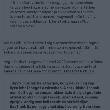
létrehozását valósították meg, ugyanis a szerződés
tárgya a beruházás eredményeképpen oly mértékben
változott, amely befolyásolja a vagyonelem további
üzemeltetését, és a nemzeti vagyonról szóló törvény,
valamint az alábbiakban kifejtettek alapján a Kbt.
hatálya alá esik.”
Azt is írták: „a Döntőbizottság a kezdeményezésben foglalt
jogsértést súlyosnak ítélte, mivel az a közpénzek átlátható
felhasználásának törvényi célját hiúsította meg”.
Meg is kérdeztük egyébként erről 2022 novemberében a Rába
Quelle tulajdonosát, a több városban is fürdőt üzemeltető
Kovacsics Imrét
, amikor nagyinterjút készítettünk vele
:
„Ugytudjuk.hu: Beláthatjuk, hogy kevés cég kap
ilyen lehetőséget a városban. A sarki kisboltosnak
nem épít egy háromszor akkor üzlethelyiséget tele
áruval az állam, hogy tessék, üzemeltesd, és amíg
építjük, addig nem kell rezsit és bérleti díjat
fizetned. Ez nem egy piaci alapú verseny. Nem kéne