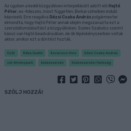
Az ügyben a keddi közgyűlésen interpellációt adott elő
Hajtó
Péter
, ex-fideszes, most független, Borkai színeiben induló
képviselő. Erre reagálva
Dézsi Csaba András
polgármester
elmondta, hogy Hajtó Péter annak idején megszavazta ezt a
szerződésmódosítást a közgyűlésben. Szeles Szabolcs szerint
káosz van Hajtó beadványában, de ők lépéskényszerben voltak
akkor, amikor ezt a döntést hozták.
Győr
Rába Quelle
Kovacsics Imre
Dézsi Csaba András
vízi élménypark
közbeszerzés
Közbeszerzési Hatóság
SZÓLJ HOZZÁ!