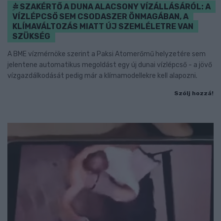
SZAKÉRTŐ A DUNA ALACSONY VÍZÁLLÁSÁRÓL: A
VÍZLÉPCSŐ SEM CSODASZER ÖNMAGÁBAN, A
KLÍMAVÁLTOZÁS MIATT ÚJ SZEMLÉLETRE VAN
SZÜKSÉG
A BME vízmérnöke szerint a Paksi Atomerőmű helyzetére sem
jelentene automatikus megoldást egy új dunai vízlépcső - a jövő
vízgazdálkodását pedig már a klímamodellekre kell alapozni.
Szólj hozzá!