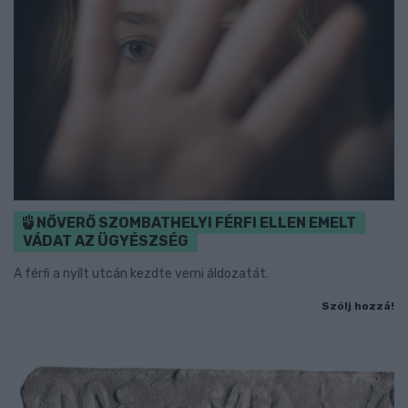
NŐVERŐ SZOMBATHELYI FÉRFI ELLEN EMELT
VÁDAT AZ ÜGYÉSZSÉG
A férfi a nyílt utcán kezdte verni áldozatát.
Szólj hozzá!