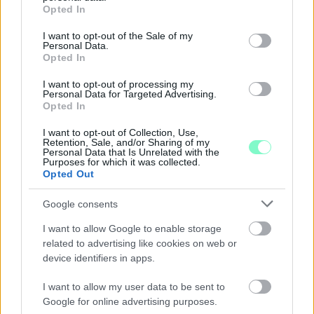
grant or deny consent to Google and its third-party tags to
Opted In
use your data for below specified purposes in below Google
consent section.
I want to opt-out of the Sale of my
Personal Data.
Opted In
I want to opt-out of processing my
Personal Data for Targeted Advertising.
Opted In
I want to opt-out of Collection, Use,
Retention, Sale, and/or Sharing of my
Personal Data that Is Unrelated with the
Purposes for which it was collected.
ÖRÖMHÍR: TÍZ ÉVE NEM VOLT ILYEN ALACSONY AZ
Opted Out
INFLÁCIÓ MAGYARORSZÁGON
Google consents
Júliusban mindössze 1,2 százalékkal emelkedtek éves
összevetésben a fogyasztói árak, miközben az élelmiszerek ára
I want to allow Google to enable storage
már csökkent.
related to advertising like cookies on web or
device identifiers in apps.
Szólj hozzá!
I want to allow my user data to be sent to
Google for online advertising purposes.