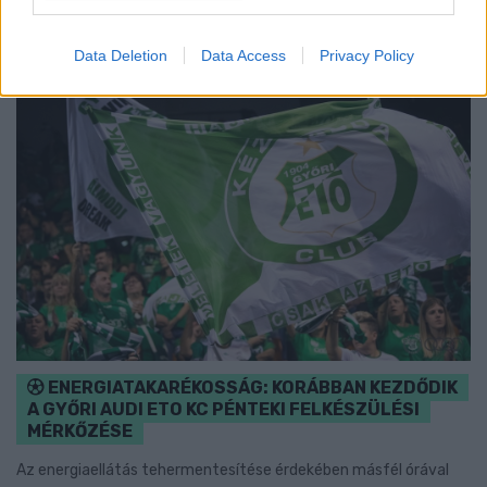
Data Deletion
Data Access
Privacy Policy
ENERGIATAKARÉKOSSÁG: KORÁBBAN KEZDŐDIK
A GYŐRI AUDI ETO KC PÉNTEKI FELKÉSZÜLÉSI
MÉRKŐZÉSE
Az energiaellátás tehermentesítése érdekében másfél órával