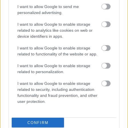
I want to allow Google to send me
personalized advertising.
I want to allow Google to enable storage
related to analytics like cookies on web or
device identifiers in apps.
I want to allow Google to enable storage
related to functionality of the website or app.
I want to allow Google to enable storage
related to personalization.
A BAROKK ÖSSZES ÁRNYALATA ÉS MÉG EGY SOR
I want to allow Google to enable storage
KIVÁLÓ PROGRAM VÁR MINDENKIT EZEN A HÉTVÉGÉN
related to security, including authentication
GYŐRBEN
functionality and fraud prevention, and other
user protection.
Középpontban a hagyományőrzés, de lesz Pogány Induló és
Majka koncert, jóga szeánsz, “borhajózás” és egy csomó minden
más.
CONFIRM
Szólj hozzá!