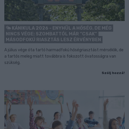
KÁNIKULA 2026 - ENYHÜL A HŐSÉG, DE MÉG
NINCS VÉGE: SZOMBATTÓL MÁR “CSAK”
MÁSODFOKÚ RIASZTÁS LESZ ÉRVÉNYBEN
A július vége óta tartó harmadfokú hőségriasztást mérséklik, de
a tartós meleg miatt továbbra is fokozott óvatosságra van
szükség.
Szólj hozzá!