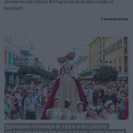
előrébb hozták a Brest Bretagne Handball elleni találkozó
kezdését.
1 hozzászólás
BAROKK POMPÁBA ÖLTÖZIK A BELVÁROS:
HÉTVÉGÉN RENDEZIK MEG A XXXIII. GYŐRI BAROKK