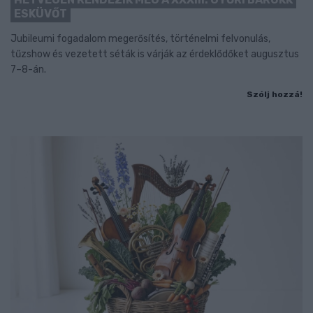
ESKÜVŐT
Jubileumi fogadalom megerősítés, történelmi felvonulás,
tűzshow és vezetett séták is várják az érdeklődőket augusztus
7–8-án.
Szólj hozzá!