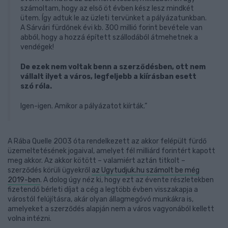
számoltam, hogy az első öt évben kész lesz mindkét
ütem. Így adtuk le az üzleti tervünket a pályázatunkban.
A Sárvári fürdőnek évi kb. 300 millió forint bevétele van
abból, hogy a hozzá épített szállodából átmehetnek a
vendégek!
De ezek nem voltak benn a szerződésben, ott nem
vállalt ilyet a város, legfeljebb a kiírásban esett
szó róla.
Igen-igen. Amikor a pályázatot kiírták.”
A Rába Quelle 2003 óta rendelkezett az akkor felépült fürdő
üzemeltetésének jogaival, amelyet fél milliárd forintért kapott
meg akkor. Az akkor kötött – valamiért aztán titkolt –
szerződés körüli ügyekről
az Ugytudjuk.hu számolt be még
2019-ben
. A dolog úgy néz ki, hogy ezt az évente részletekben
fizetendő bérleti díjat a cég a legtöbb évben visszakapja a
várostól felújításra, akár olyan állagmegóvó munkákra is,
amelyeket a szerződés alapján nem a város vagyonából kellett
volna intézni.