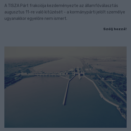
A TISZA Párt frakciója kezdeményezte az államfőválasztás
augusztus 11-re való kitűzését - a kormánypárti jelölt személye
ugyanakkor egyelőre nem ismert.
Szólj hozzá!