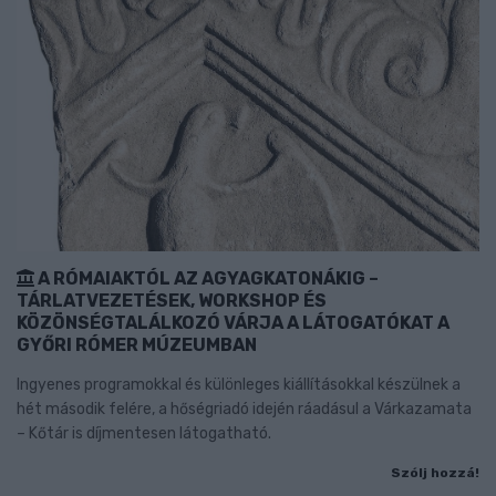
A RÓMAIAKTÓL AZ AGYAGKATONÁKIG –
TÁRLATVEZETÉSEK, WORKSHOP ÉS
KÖZÖNSÉGTALÁLKOZÓ VÁRJA A LÁTOGATÓKAT A
GYŐRI RÓMER MÚZEUMBAN
Ingyenes programokkal és különleges kiállításokkal készülnek a
hét második felére, a hőségriadó idején ráadásul a Várkazamata
– Kőtár is díjmentesen látogatható.
Szólj hozzá!