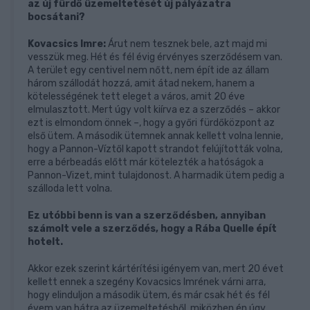
az új fürdő üzemeltetését új pályázatra
bocsátani?
Kovacsics Imre:
Árut nem tesznek bele, azt majd mi
vesszük meg. Hét és fél évig érvényes szerződésem van.
A terület egy centivel nem nőtt, nem épít ide az állam
három szállodát hozzá, amit átad nekem, hanem a
kötelességének tett eleget a város, amit 20 éve
elmulasztott. Mert úgy volt kiírva ez a szerződés – akkor
ezt is elmondom önnek –, hogy a győri fürdőközpont az
első ütem. A második ütemnek annak kellett volna lennie,
hogy a Pannon-Víztől kapott strandot felújították volna,
erre a bérbeadás előtt már kötelezték a hatóságok a
Pannon-Vizet, mint tulajdonost. A harmadik ütem pedig a
szálloda lett volna.
Ez utóbbi benn is van a szerződésben, annyiban
számolt vele a szerződés, hogy a Rába Quelle épít
hotelt.
Akkor ezek szerint kártérítési igényem van, mert 20 évet
kellett ennek a szegény Kovacsics Imrének várni arra,
hogy elinduljon a második ütem, és már csak hét és fél
évem van hátra az üzemeltetésből, miközben én úgy