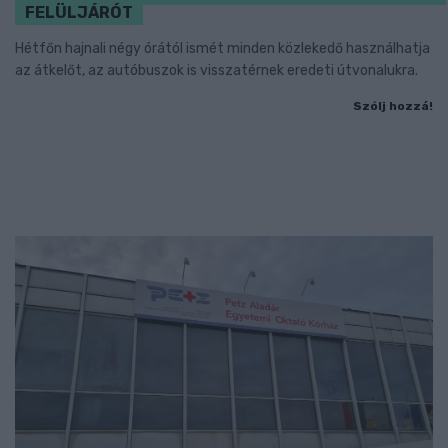
FELÜLJÁRÓT
Hétfőn hajnali négy órától ismét minden közlekedő használhatja
az átkelőt, az autóbuszok is visszatérnek eredeti útvonalukra.
Szólj hozzá!