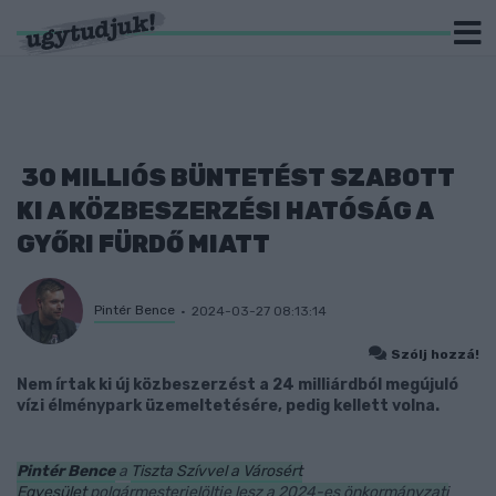
30 MILLIÓS BÜNTETÉST SZABOTT
KI A KÖZBESZERZÉSI HATÓSÁG A
GYŐRI FÜRDŐ MIATT
Pintér Bence
2024-03-27 08:13:14
Szólj hozzá!
Nem írtak ki új közbeszerzést a 24 milliárdból megújuló
vízi élménypark üzemeltetésére, pedig kellett volna.
Pintér Bence
a
Tiszta Szívvel a Városért
Egyesület
polgármesterjelöltje lesz a 2024-es önkormányzati