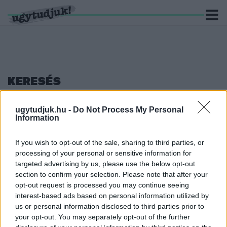
KERESÉS
6 hír találató a(z) "Közbeszerzési Hatóság" cimkével
ugytudjuk.hu -
Do Not Process My Personal
ellátva.
Information
30 MILLIÓS BÜNTETÉST SZABOTT KI A
If you wish to opt-out of the sale, sharing to third parties, or
KÖZBESZERZÉSI HATÓSÁG A GYŐRI FÜRDŐ
processing of your personal or sensitive information for
MIATT
targeted advertising by us, please use the below opt-out
2024. március. 27. 08:13
section to confirm your selection. Please note that after your
Nem írtak ki új közbeszerzést a 24 milliárdból megújuló vízi
opt-out request is processed you may continue seeing
élménypark üzemeltetésére, pedig kellett volna.
interest-based ads based on personal information utilized by
EGYELŐRE NEM ÚJÍTJA FEL AZ
us or personal information disclosed to third parties prior to
ÖNKORMÁNYZAT A GYŐRI ZÖLD UTCÁNÁL
your opt-out. You may separately opt-out of the further
LÉVŐ CSOMÓPONTOT