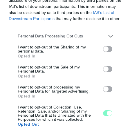
disclosure of your personal information by third parties on the
IAB’s list of downstream participants. This information may
2022. március. 18. 10:01
also be disclosed by us to third parties on the
IAB’s List of
A közbeszerzési eljárás eredménytelenül zárult.
Downstream Participants
that may further disclose it to other
CSODÁS FEJLESZTÉSEK JÖNNEK A
third parties.
VÁLASZTÁSI ÉVBEN: 12 VAS MEGYEI
TELEPÜLÉS FEJLESZTÉSÉRŐL ÍRT KI
Please note that this website/app uses one or more Google
Personal Data Processing Opt Outs
KÖZBESZERZÉST A MEGYEI ÖNKORMÁNYZAT
services and may gather and store information including but
not limited to your visit or usage behaviour. You may click to
I want to opt-out of the Sharing of my
2022. január. 23. 16:26
personal data.
grant or deny consent to Google and its third-party tags to
Óvoda, bölcsőde, családsegítő, fürdő, utak, csatornák és
Opted In
kerékpárutak tervezésére írt ki közbeszerzést a Vas Megyei
use your data for below specified purposes in below Google
Önkormányzat.
consent section.
I want to opt-out of the Sale of my
Personal Data.
MÉSZÁROSÉK ÉRDEKELTSÉGE ÉPÍTI 385
Opted In
MILLIÓÉRT A GYŐRI REFORMÁTUS BÖLCSŐDÉT
I want to opt-out of processing my
2021. november. 25. 19:40
Personal Data for Targeted Advertising.
A Bálint Mihály utca 2. alatti épületre jócskán ráfér a felújítás.
Opted In
ÚJABB BEZÁRT VÁGÓHÍD: GYEREKEKNEK IS
JUTOTT A KUKACOS, ROMLOTT ÉS SILÁNY
I want to opt-out of Collection, Use,
Retention, Sale, and/or Sharing of my
HÚSOKBÓL
Personal Data that Is Unrelated with the
Purposes for which it was collected.
2021. szeptember. 23. 11:01
Opted Out
Nem sokat teketóriázott a Nemzeti Élelmiszerlánc-biztonsági