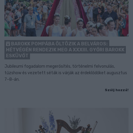
BAROKK POMPÁBA ÖLTÖZIK A BELVÁROS:
HÉTVÉGÉN RENDEZIK MEG A XXXIII. GYŐRI BAROKK
ESKÜVŐT
Jubileumi fogadalom megerősítés, történelmi felvonulás,
tűzshow és vezetett séták is várják az érdeklődőket augusztus
7–8-án.
Szólj hozzá!