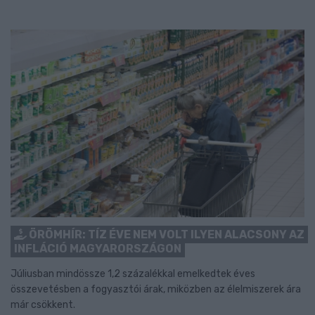
ÖRÖMHÍR: TÍZ ÉVE NEM VOLT ILYEN ALACSONY AZ
INFLÁCIÓ MAGYARORSZÁGON
Júliusban mindössze 1,2 százalékkal emelkedtek éves
összevetésben a fogyasztói árak, miközben az élelmiszerek ára
már csökkent.