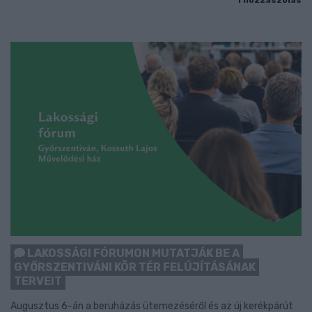
1 hozzászólás
LAKOSSÁGI FÓRUMON MUTATJÁK BE A
GYŐRSZENTIVÁNI KÖR TÉR FELÚJÍTÁSÁNAK
TERVEIT
Augusztus 6-án a beruházás ütemezéséről és az új kerékpárút