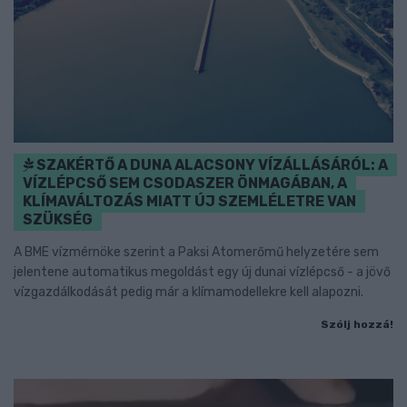
SZAKÉRTŐ A DUNA ALACSONY VÍZÁLLÁSÁRÓL: A
VÍZLÉPCSŐ SEM CSODASZER ÖNMAGÁBAN, A
KLÍMAVÁLTOZÁS MIATT ÚJ SZEMLÉLETRE VAN
SZÜKSÉG
A BME vízmérnöke szerint a Paksi Atomerőmű helyzetére sem
jelentene automatikus megoldást egy új dunai vízlépcső - a jövő
vízgazdálkodását pedig már a klímamodellekre kell alapozni.
Szólj hozzá!