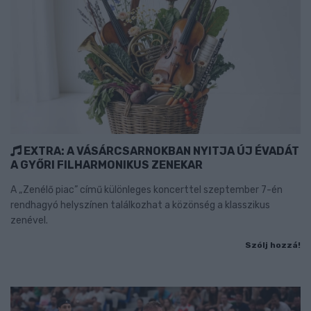
EXTRA: A VÁSÁRCSARNOKBAN NYITJA ÚJ ÉVADÁT
A GYŐRI FILHARMONIKUS ZENEKAR
A „Zenélő piac” című különleges koncerttel szeptember 7-én
rendhagyó helyszínen találkozhat a közönség a klasszikus
zenével.
Szólj hozzá!