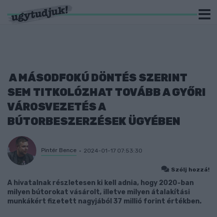
A MÁSODFOKÚ DÖNTÉS SZERINT
SEM TITKOLÓZHAT TOVÁBB A GYŐRI
VÁROSVEZETÉS A
BÚTORBESZERZÉSEK ÜGYÉBEN
Pintér Bence
2024-01-17 07:53:30
Szólj hozzá!
A hivatalnak részletesen ki kell adnia, hogy 2020-ban
milyen bútorokat vásárolt, illetve milyen átalakítási
munkákért fizetett nagyjából 37 millió forint értékben.