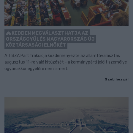
KEDDEN MEGVÁLASZTHATJA AZ
ORSZÁGGYŰLÉS MAGYARORSZÁG ÚJ
KÖZTÁRSASÁGI ELNÖKÉT
A TISZA Párt frakciója kezdeményezte az államfőválasztás
augusztus 11-re való kitűzését - a kormánypárti jelölt személye
ugyanakkor egyelőre nem ismert.
Szólj hozzá!