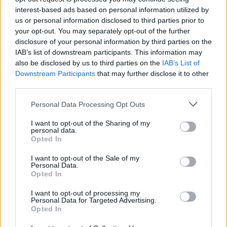
interest-based ads based on personal information utilized by
us or personal information disclosed to third parties prior to
your opt-out. You may separately opt-out of the further
disclosure of your personal information by third parties on the
IAB’s list of downstream participants. This information may
also be disclosed by us to third parties on the
IAB’s List of
Downstream Participants
that may further disclose it to other
third parties.
Please note that this website/app uses one or more Google
Personal Data Processing Opt Outs
services and may gather and store information including but
not limited to your visit or usage behaviour. You may click to
I want to opt-out of the Sharing of my
personal data.
grant or deny consent to Google and its third-party tags to
Opted In
use your data for below specified purposes in below Google
MAGYAR PÉTER: 868 MILLIÁRD FORINTOS
consent section.
I want to opt-out of the Sale of my
BERUHÁZÁSI CSOMAGGAL ERŐSÍTIK
Personal Data.
MAGYARORSZÁG ENERGIAELLÁTÁSÁT, MIKÖZBEN
Opted In
TOVÁBBRA IS KRITIKUS NAPOK ELÉ NÉZ AZ ORSZÁG
I want to opt-out of processing my
Átfogó energetikai fejlesztési programot fogadott el a
Personal Data for Targeted Advertising.
Opted In
kormány.