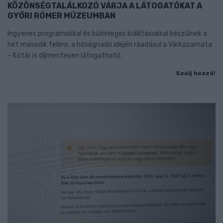
KÖZÖNSÉGTALÁLKOZÓ VÁRJA A LÁTOGATÓKAT A
GYŐRI RÓMER MÚZEUMBAN
Ingyenes programokkal és különleges kiállításokkal készülnek a
hét második felére, a hőségriadó idején ráadásul a Várkazamata
– Kőtár is díjmentesen látogatható.
Szólj hozzá!