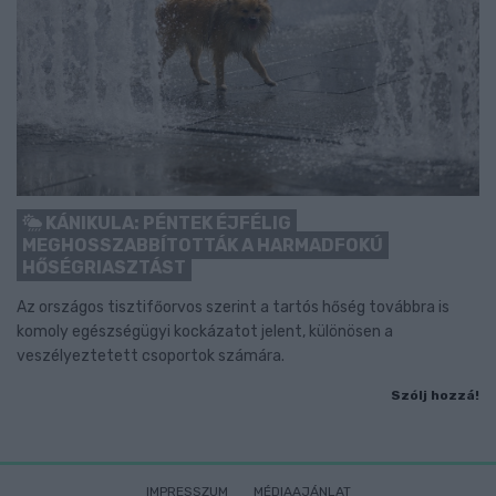
KÁNIKULA: PÉNTEK ÉJFÉLIG
MEGHOSSZABBÍTOTTÁK A HARMADFOKÚ
HŐSÉGRIASZTÁST
Az országos tisztifőorvos szerint a tartós hőség továbbra is
komoly egészségügyi kockázatot jelent, különösen a
veszélyeztetett csoportok számára.
Szólj hozzá!
IMPRESSZUM
MÉDIAAJÁNLAT