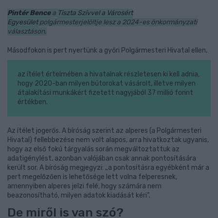
Pintér Bence
a
Tiszta Szívvel a Városért
Egyesület
polgármesterjelöltje lesz a 2024-es önkormányzati
választáson.
Másodfokon is pert nyertünk a győri Polgármesteri Hivatal ellen,
az ítélet értelmében a hivatalnak részletesen ki kell adnia,
hogy 2020-ban milyen bútorokat vásárolt, illetve milyen
átalakítási munkákért fizetett nagyjából 37 millió forint
értékben.
Az ítélet jogerős. A bíróság szerint az alperes (a Polgármesteri
Hivatal) fellebbezése nem volt alapos, arra hivatkoztak ugyanis,
hogy az első fokú tárgyalás során megváltoztattuk az
adatigénylést, azonban valójában csak annak pontosítására
került sor. A bíróság megjegyzi: „a pontosításra egyébként már a
pert megelőzően is lehetősége lett volna felperesnek,
amennyiben alperes jelzi felé, hogy számára nem
beazonosítható, milyen adatok kiadását kéri”.
De miről is van szó?