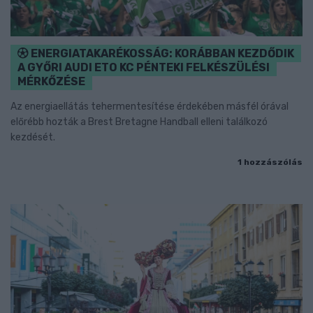
ENERGIATAKARÉKOSSÁG: KORÁBBAN KEZDŐDIK
A GYŐRI AUDI ETO KC PÉNTEKI FELKÉSZÜLÉSI
MÉRKŐZÉSE
Az energiaellátás tehermentesítése érdekében másfél órával
előrébb hozták a Brest Bretagne Handball elleni találkozó
kezdését.
1 hozzászólás