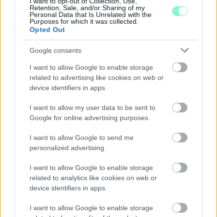
Szólj hozzá!
I want to opt-out of Collection, Use,
Retention, Sale, and/or Sharing of my
Personal Data that Is Unrelated with the
Purposes for which it was collected.
Opted Out
Google consents
I want to allow Google to enable storage
related to advertising like cookies on web or
device identifiers in apps.
I want to allow my user data to be sent to
Google for online advertising purposes.
I want to allow Google to send me
personalized advertising.
I want to allow Google to enable storage
ÁTADJÁK A MEGÚJULT ERZSÉBET LIGETI
related to analytics like cookies on web or
KRESZ-PARKOT GYŐRBEN – CSALÁDI
device identifiers in apps.
PROGRAMOKKAL ÜNNEPLIK A FELÚJÍTÁST
I want to allow Google to enable storage
Ügyességi versenyek, KRESZ-kvíz, ingyenes kerékpár- és e-