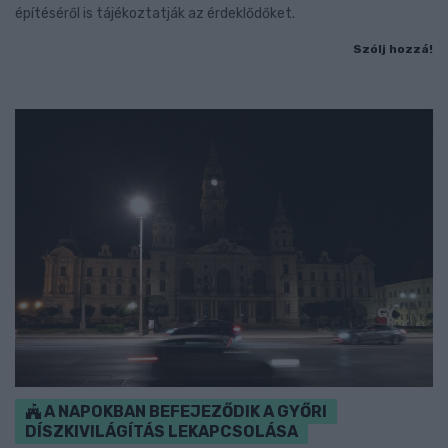
építéséről is tájékoztatják az érdeklődőket.
Szólj hozzá!
A NAPOKBAN BEFEJEZŐDIK A GYŐRI
DÍSZKIVILÁGÍTÁS LEKAPCSOLÁSA