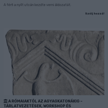
A férfi a nyílt utcán kezdte verni áldozatát.
Szólj hozzá!
A RÓMAIAKTÓL AZ AGYAGKATONÁKIG –
TÁRLATVEZETÉSEK, WORKSHOP ÉS