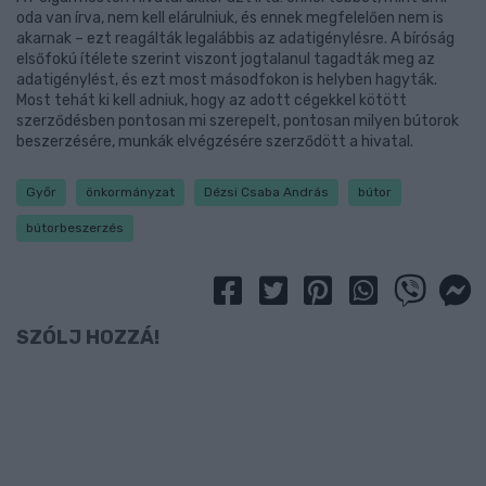
oda van írva, nem kell elárulniuk, és ennek megfelelően nem is
akarnak – ezt reagálták legalábbis az adatigénylésre. A bíróság
elsőfokú ítélete szerint viszont jogtalanul tagadták meg az
adatigénylést, és ezt most másodfokon is helyben hagyták.
Most tehát ki kell adniuk, hogy az adott cégekkel kötött
szerződésben pontosan mi szerepelt, pontosan milyen bútorok
beszerzésére, munkák elvégzésére szerződött a hivatal.
Győr
önkormányzat
Dézsi Csaba András
bútor
bútorbeszerzés
SZÓLJ HOZZÁ!