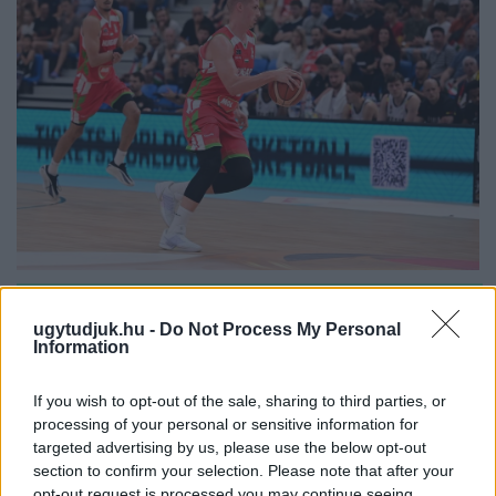
PERL, VÁRADI ÉS TANOH DEZ IS OTT VAN A FÉRFI
KOSÁRLABDA-VÁLOGATOTT SZŰKÍTETT
ugytudjuk.hu -
Do Not Process My Personal
KERETÉBEN
Information
Észtország, Szlovénia és Svédország következik.
If you wish to opt-out of the sale, sharing to third parties, or
Szólj hozzá!
processing of your personal or sensitive information for
targeted advertising by us, please use the below opt-out
section to confirm your selection. Please note that after your
opt-out request is processed you may continue seeing