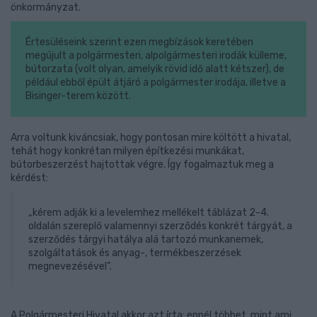
önkormányzat.
Értesüléseink szerint ezen megbízások keretében
megújult a polgármesteri, alpolgármesteri irodák külleme,
bútorzata (volt olyan, amelyik rövid idő alatt kétszer), de
például ebből épült átjáró a polgármester irodája, illetve a
Bisinger-terem között.
Arra voltunk kiváncsiak, hogy pontosan mire költött a hivatal,
tehát hogy konkrétan milyen építkezési munkákat,
bútorbeszerzést hajtottak végre. Így fogalmaztuk meg a
kérdést:
„kérem adják ki a levelemhez mellékelt táblázat 2-4.
oldalán szereplő valamennyi szerződés konkrét tárgyát, a
szerződés tárgyi hatálya alá tartozó munkanemek,
szolgáltatások és anyag-, termékbeszerzések
megnevezésével”.
A Polgármesteri Hivatal akkor azt írta: ennél többet, mint ami