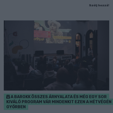
Szólj hozzá!
A BAROKK ÖSSZES ÁRNYALATA ÉS MÉG EGY SOR
KIVÁLÓ PROGRAM VÁR MINDENKIT EZEN A HÉTVÉGÉN
GYŐRBEN