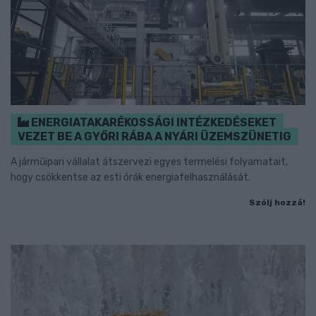
ENERGIATAKARÉKOSSÁGI INTÉZKEDÉSEKET
VEZET BE A GYŐRI RÁBA A NYÁRI ÜZEMSZÜNETIG
A járműipari vállalat átszervezi egyes termelési folyamatait,
hogy csökkentse az esti órák energiafelhasználását.
Szólj hozzá!