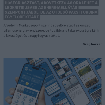
HŐSÉGRIASZTÁST, A KÖVETKEZŐ 48 ÓRA LEHET A
LEGKRITIKUSABB AZ ENERGIAELLÁTÁS
SZEMPONTJÁBÓL, DE AZ UTOLSÓ PAKSI TURBINA
EGYELŐRE KITART
A Védelmi Munkacsoport szerint egyelőre stabil az ország
villamosenergia-rendszere, de továbbra is takarékosságra kérik
a lakosságot és a nagyfogyasztókat.
Szólj hozzá!