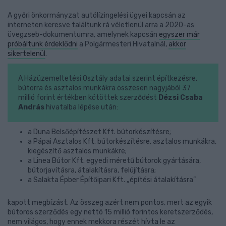
A győri önkormányzat autólízingelési ügyei kapcsán az
interneten keresve találtunk rá véletlenül arra a 2020-as
üvegzseb-dokumentumra, amelynek kapcsán
egyszer már
próbáltunk érdeklődni
a Polgármesteri Hivatalnál,
akkor
sikertelenül
.
A Házüzemeltetési Osztály adatai szerint építkezésre,
bútorra és asztalos munkákra összesen nagyjából 37
millió forint értékben kötöttek szerződést
Dézsi Csaba
András
hivatalba lépése után:
a Duna Belsőépítészet Kft. bútorkészítésre;
a Pápai Asztalos Kft. bútorkészítésre, asztalos munkákra,
kiegészítő asztalos munkákre;
a Linea Bútor Kft. egyedi méretű bútorok gyártására,
bútorjavításra, átalakításra, felújításra;
a Salakta Épber Építőipari Kft. „építési átalakításra”
kapott megbízást. Az összeg azért nem pontos, mert az egyik
bútoros szerződés egy nettó 15 millió forintos keretszerződés,
nem világos, hogy ennek mekkora részét hívta le az