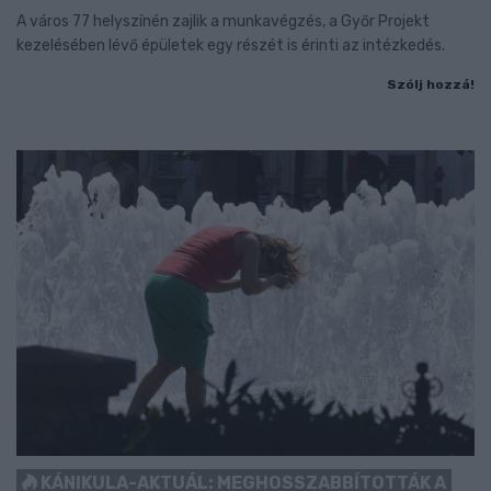
A város 77 helyszínén zajlik a munkavégzés, a Győr Projekt
kezelésében lévő épületek egy részét is érinti az intézkedés.
Szólj hozzá!
KÁNIKULA-AKTUÁL: MEGHOSSZABBÍTOTTÁK A