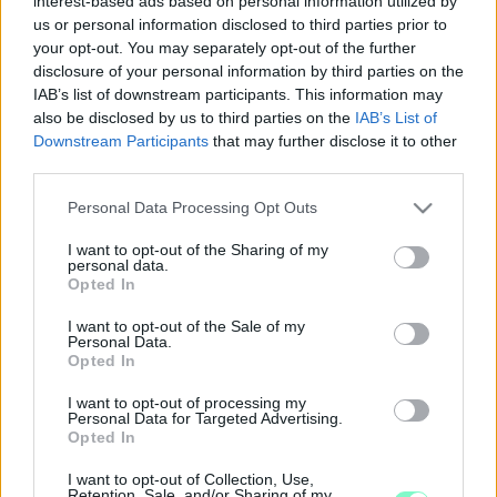
interest-based ads based on personal information utilized by
HIVATAL
us or personal information disclosed to third parties prior to
your opt-out. You may separately opt-out of the further
2023. október. 27. 07:37
disclosure of your personal information by third parties on the
Első fokon úgy ítélt a bíróság: ki kell adni a 2020-as
IAB’s list of downstream participants. This information may
bútorbeszerzések részletes adatait.
also be disclosed by us to third parties on the
IAB’s List of
ÖN LÁTOTT MÁR VALAKIT A SZOMBATHELYI
Downstream Participants
that may further disclose it to other
SPORTLIGET PATAKPARTI KERTI BÚTORAIN
third parties.
FEKÜDNI?
Please note that this website/app uses one or more Google
2020. október. 02. 11:27
Personal Data Processing Opt Outs
Annyi bizonyos, hogy nem állnak sorban a pihenni vágyók a
services and may gather and store information including but
frissen kihelyezett napozóknál. De máshol talán többen
not limited to your visit or usage behaviour. You may click to
I want to opt-out of the Sharing of my
personal data.
használnák őket.
grant or deny consent to Google and its third-party tags to
Opted In
use your data for below specified purposes in below Google
AZ INSTÁRA AKARTAK KLASSZ KÉPET
consent section.
KÉSZÍTENI, EZÉRT FELGYÚJTOTTÁK AZ UTCAI
I want to opt-out of the Sale of my
Personal Data.
BÚTORT VESZPRÉMBEN
Opted In
2020. szeptember. 07. 19:51
Két helyi fiú akarta a lakótelepet díszítő játékos utcai bútort
I want to opt-out of processing my
Personal Data for Targeted Advertising.
illusztrációnak használni.
Opted In
FELFEDEZTEK EGY ÚJFAJTA MÉRGES PÓKOT,
AMI PONT AZ EMBEREK BÚTORAIBA FÉSZKELI
I want to opt-out of Collection, Use,
Retention, Sale, and/or Sharing of my