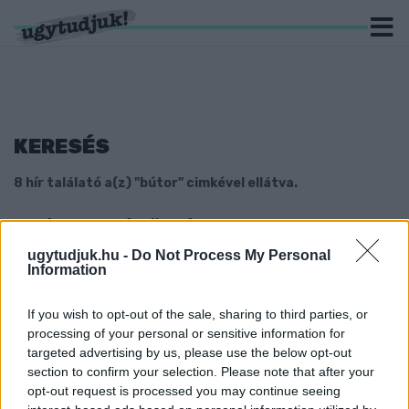
KERESÉS
8 hír találató a(z) "bútor" cimkével ellátva.
A MÁSODFOKÚ DÖNTÉS SZERINT SEM
TITKOLÓZHAT TOVÁBB A GYŐRI
ugytudjuk.hu -
Do Not Process My Personal
VÁROSVEZETÉS A BÚTORBESZERZÉSEK
Information
ÜGYÉBEN
2024. január. 17. 07:53
If you wish to opt-out of the sale, sharing to third parties, or
A hivatalnak részletesen ki kell adnia, hogy 2020-ban milyen
processing of your personal or sensitive information for
bútorokat vásárolt, illetve milyen átalakítási munkákért fizetett
targeted advertising by us, please use the below opt-out
nagyjából 37 millió forint értékben.
section to confirm your selection. Please note that after your
KÖZÉRDEKŰ ADATIGÉNYLÉS ÜGYÉBEN
opt-out request is processed you may continue seeing
VESZTETT PERT A GYŐRI POLGÁRMESTERI