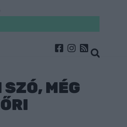
 SZÓ, MÉG
YŐRI