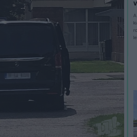
V
A
k
r
l