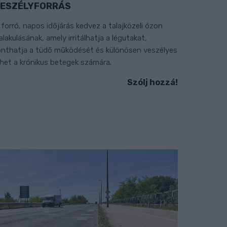
ESZÉLYFORRÁS
 forró, napos időjárás kedvez a talajközeli ózon
ialakulásának, amely irritálhatja a légutakat,
onthatja a tüdő működését és különösen veszélyes
ehet a krónikus betegek számára.
Szólj hozzá!