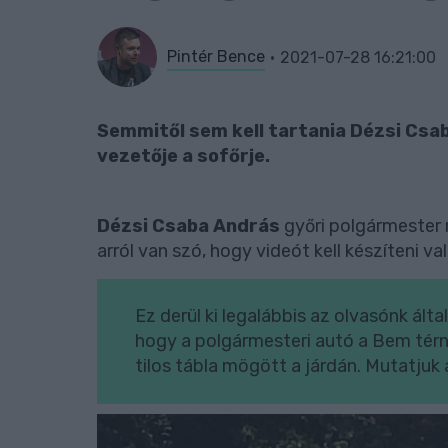
Pintér Bence
2021-07-28 16:21:00
Semmitől sem kell tartania Dézsi Csa
vezetője a sofőrje.
Dézsi Csaba András
győri polgármester 
arról van szó, hogy videót kell készíteni va
Ez derül ki legalábbis az olvasónk ált
hogy a polgármesteri autó a Bem térnél
tilos tábla mögött a járdán. Mutatjuk 