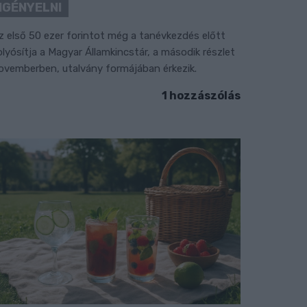
IGÉNYELNI
z első 50 ezer forintot még a tanévkezdés előtt
olyósítja a Magyar Államkincstár, a második részlet
ovemberben, utalvány formájában érkezik.
1 hozzászólás