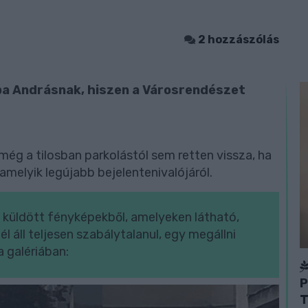
2 hozzászólás
ba Andrásnak, hiszen a Városrendészet
még a tilosban parkolástól sem retten vissza, ha
lamelyik legújabb bejelentenivalójáról.
al küldött fényképekből, amelyeken látható,
 áll teljesen szabálytalanul, egy megállni
a galériában:
P
T