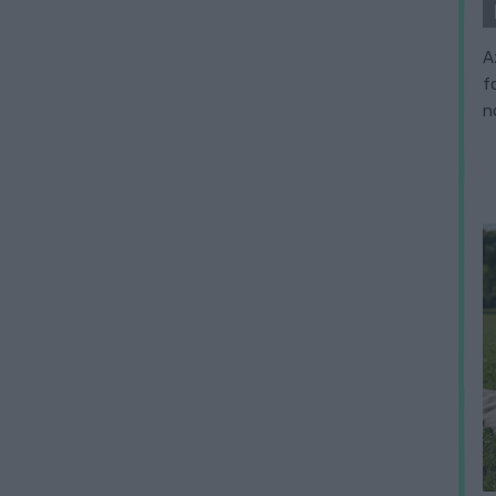
A
f
n