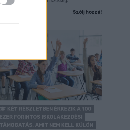
okozott óvatosságra van szükség.
Szólj hozzá!
KÉT RÉSZLETBEN ÉRKEZIK A 100
EZER FORINTOS ISKOLAKEZDÉSI
TÁMOGATÁS, AMIT NEM KELL KÜLÖN