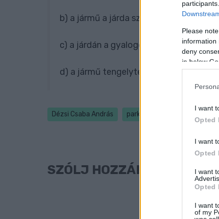
participants
Downstream 
b) a jármű a járda szélességének legfelje
Please note
information 
c) a járdán a gyalogosok közlekedésére
deny consent
in below Go
d) a jármű tengelyterhelése az 1000 kg
Persona
I want t
Dézsi Csaba András
parkolás
Debreczeny Zsol
Opted 
I want t
Opted 
SZÓLJ HOZZÁ!
I want 
Advertis
Opted 
I want t
of my P
was col