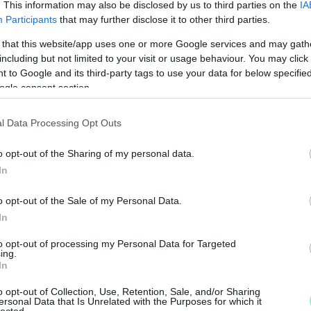
. This information may also be disclosed by us to third parties on the
IA
Participants
that may further disclose it to other third parties.
bb a felét foglalja el,
 that this website/app uses one or more Google services and may gath
including but not limited to your visit or usage behaviour. You may click 
 legalább 1,5 méter szabadon marad, és
 to Google and its third-party tags to use your data for below specifi
ogle consent section.
-ot nem haladja meg.
l Data Processing Opt Outs
o opt-out of the Sharing of my personal data.
t Károly
In
o opt-out of the Sale of my Personal Data.
In
M
to opt-out of processing my Personal Data for Targeted
e
ing.
In
o opt-out of Collection, Use, Retention, Sale, and/or Sharing
ersonal Data that Is Unrelated with the Purposes for which it
lected.