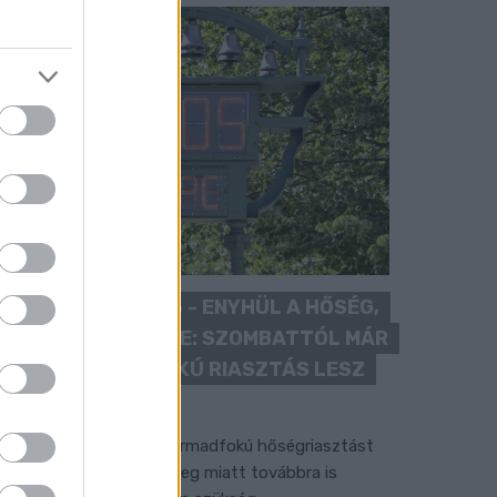
KÁNIKULA 2026 - ENYHÜL A HŐSÉG,
DE MÉG NINCS VÉGE: SZOMBATTÓL MÁR
“CSAK” MÁSODFOKÚ RIASZTÁS LESZ
ÉRVÉNYBEN
 július vége óta tartó harmadfokú hőségriasztást
érséklik, de a tartós meleg miatt továbbra is