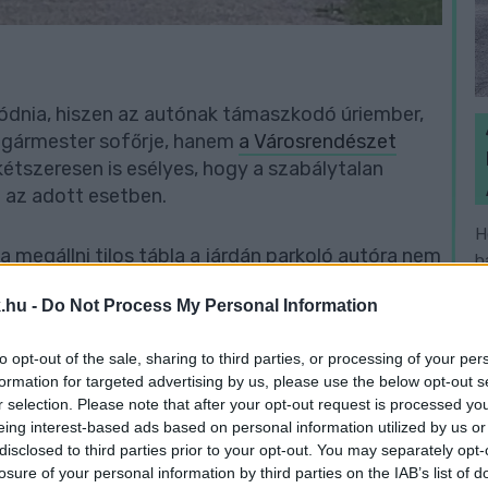
ódnia, hiszen az autónak támaszkodó úriember,
lgármester sofőrje, hanem
a Városrendészet
étszeresen is esélyes, hogy a szabálytalan
 az adott esetben.
H
megállni tilos tábla a járdán parkoló autóra nem
h
ja a parkolást. Ebben igazuk van, ugyanakkor
v
.hu -
Do Not Process My Personal Information
ban parkol
. Javasoljuk ehhez fellapozni a
KRESZ
to opt-out of the sale, sharing to third parties, or processing of your per
formation for targeted advertising by us, please use the below opt-out s
r selection. Please note that after your opt-out request is processed y
edelemben - csak akkor szabad megállni, ha
eing interest-based ads based on personal information utilized by us or
disclosed to third parties prior to your opt-out. You may separately opt-
egengedi,
losure of your personal information by third parties on the IAB’s list of