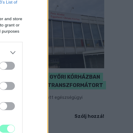
B’s List of
er and store
to grant or
ed purposes
KICSERÉLTÉK A GYŐRI KÓRHÁZBAN
MEGHIBÁSODOTT TRANSZFORMÁTORT
egkezdték az elhalasztott egészségügyi
llátásokat.
Szólj hozzá!